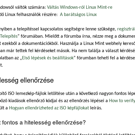
dowsól váltók számára:
Váltás Windows-ról Linux Mint-re
dő Linux felhasználók részére:
A barátságos Linux
iben a telepítéssel kapcsolatos segítségre lenne szüksége,
regisztrá
Telepítés
” fórumában. Mielőtt a fórumba írna, nézze meg a dokument
 ezekből a dokumentációkból. Használja a Linux Mint webhely keresőjé
n már tettek fel kérdéseket mások. Ha nem találja a választ kérdésér
latban az „
Első lépések és beállítások
” fórumban teheti fel a kérdése
t.
lesség ellenőrzése
pítő ISO lemezkép-fájlok letöltése után a következő nagyon fontos lépé
öző kiadások ellenőrző kódjai és az ellenőrzés lépései a
How to verif
ült a
Hogyan ellenőrizheted az ISO képfájlokat
leírás.
t fontos a hitelesség ellenőrzése?