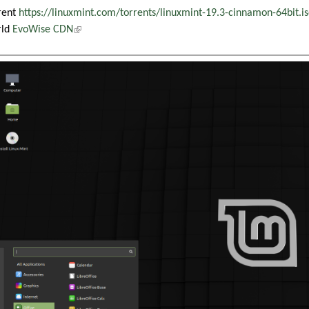
rent
https://linuxmint.com/torrents/linuxmint-19.3-cinnamon-64bit.is
rld
EvoWise CDN
(külső hivatkozás)