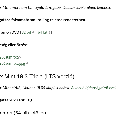
x Mint már nem támogatott, régebbi Debian stable alapú kiadása.
atása folyamatosan, rolling release rendszerben.
namon DVD [
32 bit
(külső hivatkozás)
] [
64 bit
(külső hivatkozás)
]
sség ellenőrzése
256sum.txt
(külső hivatkozás)
256sum.txt.gpg
(külső hivatkozás)
x Mint 19.3 Tricia (LTS verzió)
x Mint előző, Ubuntu 18.04 alapú kiadása.
A verzió újdonságairól eze
tás 2023 áprilisig.
amon (64 bit) letöltés