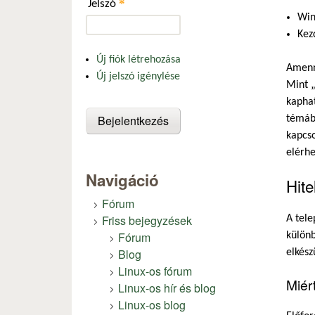
*
Jelszó
Win
Kez
Új fiók létrehozása
Amenny
Új jelszó igénylése
Mint „
kaphat
témába
kapcso
elérhe
Navigáció
Hite
Fórum
Friss bejegyzések
A tele
Fórum
különb
Blog
elkész
Linux-os fórum
Miér
Linux-os hír és blog
Linux-os blog