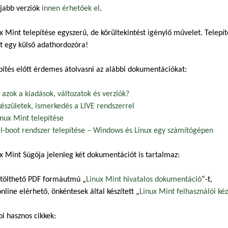
jabb verziók
innen érhetőek el
.
x Mint telepítése egyszerű, de körültekintést igénylő művelet. Telepí
t egy külső adathordozóra!
pítés előtt érdemes átolvasni az alábbi dokumentációkat:
 azok a kiadások, változatok és verziók?
készületek, ismerkedés a LIVE rendszerrel
inux Mint telepítése
l-boot rendszer telepítése – Windows és Linux egy számítógépen
x Mint Súgója jelenleg két dokumentációt is tartalmaz:
etölthető PDF formáutmú „
Linux Mint hivatalos dokumentáció
”-t,
nline elérhető, önkéntesek által készített „
Linux Mint felhasználói ké
i hasznos cikkek: