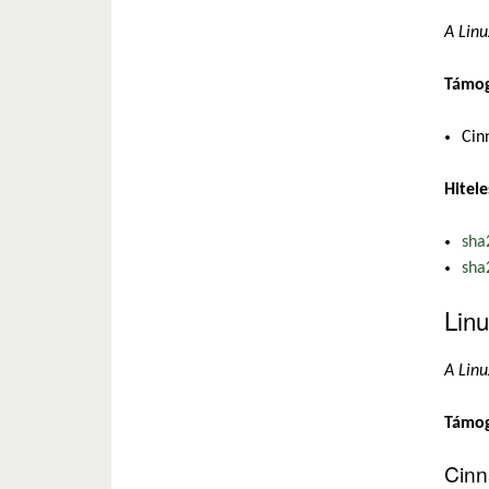
A Linu
Támog
Cin
Hitele
sha
sha
Linu
A Linu
Támoga
Cinn