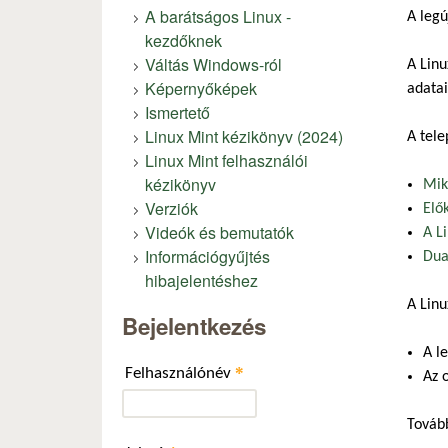
A barátságos Linux -
A legú
kezdőknek
Váltás Windows-ról
A Linu
Képernyőképek
adatai
Ismertető
Linux Mint kézikönyv (2024)
A tele
Linux Mint felhasználói
kézikönyv
Mik
Verziók
Elő
Videók és bemutatók
A L
Információgyűjtés
Dua
hibajelentéshez
A Linu
Bejelentkezés
A l
*
Felhasználónév
Az o
Tovább