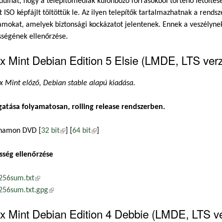
dulhat, hogy a telepítőmédiák különböző forrásokból történő letöltése
t ISO képfájlt töltöttük le. Az ilyen telepítők tartalmazhatnak a rend
mokat, amelyek biztonsági kockázatot jelentenek. Ennek a veszélynek 
sségének ellenőrzése.
x Mint Debian Edition 5 Elsie (LMDE, LTS verz
x Mint előző, Debian stable alapú kiadása.
atása folyamatosan, rolling release rendszerben.
namon DVD [
32 bit
(külső hivatkozás)
] [
64 bit
(külső hivatkozás)
]
sség ellenőrzése
256sum.txt
(külső hivatkozás)
256sum.txt.gpg
(külső hivatkozás)
x Mint Debian Edition 4 Debbie (LMDE, LTS ve