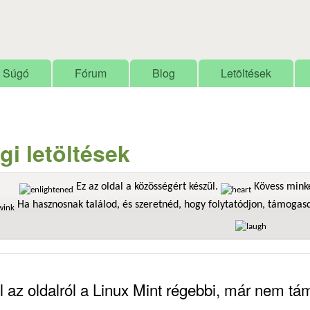
Ugrás a tartalomra
Súgó
Fórum
Blog
Letöltések
gi letöltések
Ez az oldal a közösségért készül.
Kövess minke
Ha hasznosnak találod, és szeretnéd, hogy folytatódjon, támoga
l az oldalról a Linux Mint régebbi, már nem tám