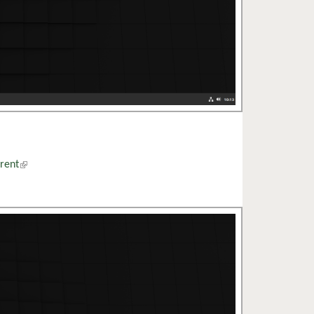
rrent
(külső hivatkozás)