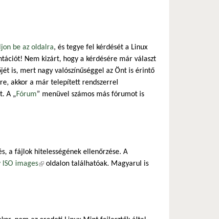
ljon be az oldalra
, és tegye fel kérdését a Linux
ációt! Nem kizárt, hogy a kérdésére már választ
t is, mert nagy valószínűséggel az Önt is érintő
e, akkor a már telepített rendszerrel
t. A „
Fórum
” menüvel számos más fórumot is
s, a fájlok hitelességének ellenőrzése. A
y ISO images
(külső hivatkozás)
oldalon találhatóak. Magyarul is