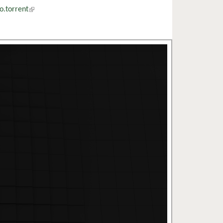
o.torrent
(külső hivatkozás)