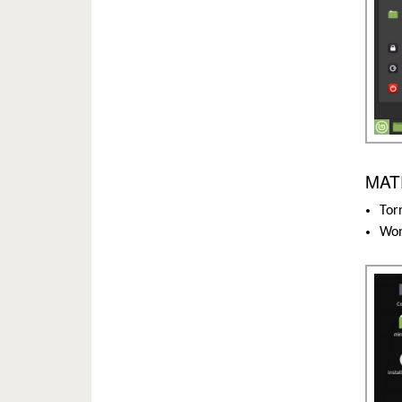
MATE
Tor
Wo