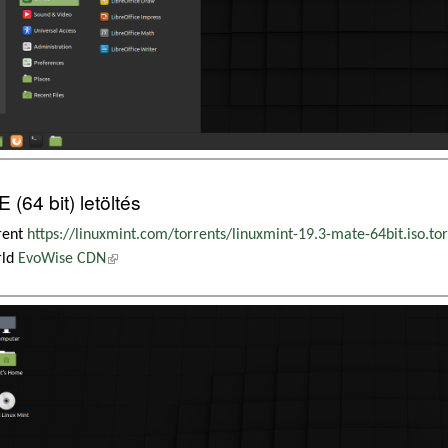
 (64 bit) letöltés
rent
https://linuxmint.com/torrents/linuxmint-19.3-mate-64bit.iso.to
rld
EvoWise CDN
(külső hivatkozás)