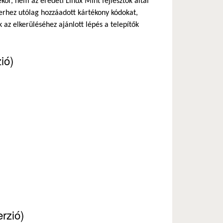
kor, nem az eredeti Linux Mint fejlesztők által
szerhez utólag hozzáadott kártékony kódokat,
az elkerüléséhez ajánlott lépés a telepítők
ió)
rzió)