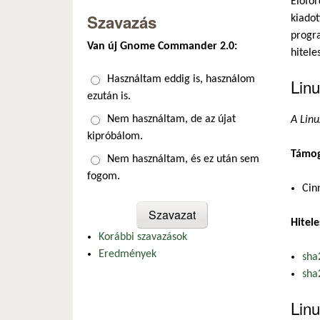
Előfor
Szavazás
kiadot
progra
Van új Gnome Commander 2.0:
hitele
Választások
Használtam eddig is, használom
Linu
ezután is.
Nem használtam, de az újat
A Linu
kipróbálom.
Támog
Nem használtam, és ez után sem
fogom.
Cin
Hitele
Korábbi szavazások
Eredmények
sha
sha
Linu