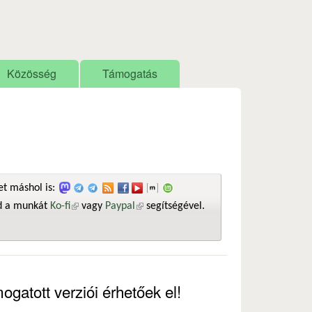
Közösség
Támogatás
t máshol is:
sd a munkát
Ko-fi
(külső hivatkozás)
vagy
Paypal
(külső hivatkozás)
segítségével.
ogatott verziói érhetőek el!