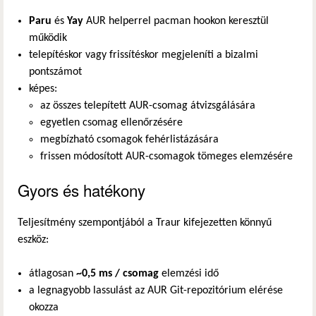
Paru
és
Yay
AUR helperrel pacman hookon keresztül
működik
telepítéskor vagy frissítéskor megjeleníti a bizalmi
pontszámot
képes:
az összes telepített AUR-csomag átvizsgálására
egyetlen csomag ellenőrzésére
megbízható csomagok fehérlistázására
frissen módosított AUR-csomagok tömeges elemzésére
Gyors és hatékony
Teljesítmény szempontjából a Traur kifejezetten könnyű
eszköz:
átlagosan
~0,5 ms / csomag
elemzési idő
a legnagyobb lassulást az AUR Git-repozitórium elérése
okozza