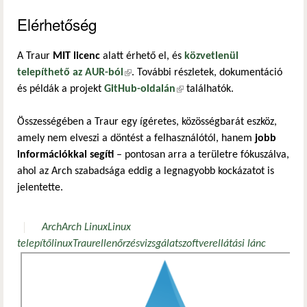
Elérhetőség
A Traur
MIT licenc
alatt érhető el, és
közvetlenül
telepíthető az AUR-ból
(külső hivatkozás)
. További részletek, dokumentáció
és példák a projekt
GitHub-oldalán
(külső hivatkozás)
találhatók.
Összességében a Traur egy ígéretes, közösségbarát eszköz,
amely nem elveszi a döntést a felhasználótól, hanem
jobb
információkkal segíti
– pontosan arra a területre fókuszálva,
ahol az Arch szabadsága eddig a legnagyobb kockázatot is
jelentette.
Arch
Arch Linux
Linux
telepítő
linux
Traur
ellenőrzés
vizsgálat
szoftverellátási lánc