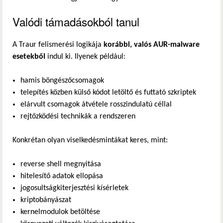
Valódi támadásokból tanul
A Traur felismerési logikája
korábbi, valós AUR-malware
esetekből
indul ki. Ilyenek például:
hamis böngészőcsomagok
telepítés közben külső kódot letöltő és futtató szkriptek
elárvult csomagok átvétele rosszindulatú céllal
rejtőzködési technikák a rendszeren
Konkrétan olyan viselkedésmintákat keres, mint:
reverse shell megnyitása
hitelesítő adatok ellopása
jogosultságkiterjesztési kísérletek
kriptobányászat
kernelmodulok betöltése