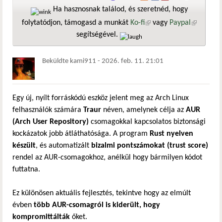
Ha hasznosnak találod, és szeretnéd, hogy
folytatódjon, támogasd a munkát
Ko-fi
(külső hivatkozás)
vagy
Paypal
(külső
segítségével.
hivatkozá
Beküldte
kami911
-
2026. feb. 11. 21:01
Egy új, nyílt forráskódú eszköz jelent meg az Arch Linux
felhasználók számára
Traur
néven, amelynek célja az
AUR
(Arch User Repository)
csomagokkal kapcsolatos biztonsági
kockázatok jobb átláthatósága. A program
Rust nyelven
készült
, és automatizált
bizalmi pontszámokat (trust score)
rendel az AUR-csomagokhoz, anélkül hogy bármilyen kódot
futtatna.
Ez különösen aktuális fejlesztés, tekintve hogy az elmúlt
évben
több AUR-csomagról is kiderült, hogy
kompromittálták
őket.