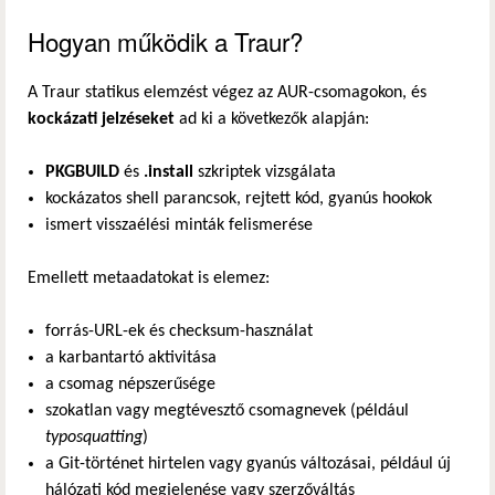
Hogyan működik a Traur?
A Traur statikus elemzést végez az AUR-csomagokon, és
kockázati jelzéseket
ad ki a következők alapján:
PKGBUILD
és
.install
szkriptek vizsgálata
kockázatos shell parancsok, rejtett kód, gyanús hookok
ismert visszaélési minták felismerése
Emellett metaadatokat is elemez:
forrás-URL-ek és checksum-használat
a karbantartó aktivitása
a csomag népszerűsége
szokatlan vagy megtévesztő csomagnevek (például
typosquatting
)
a Git-történet hirtelen vagy gyanús változásai, például új
hálózati kód megjelenése vagy szerzőváltás