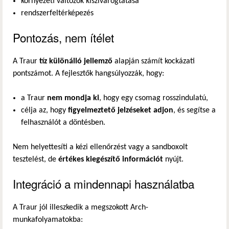
környezeti változók kiszivárogtatása
rendszerfeltérképezés
Pontozás, nem ítélet
A Traur
tíz különálló jellemző
alapján számít kockázati
pontszámot. A fejlesztők hangsúlyozzák, hogy:
a Traur
nem mondja ki
, hogy egy csomag rosszindulatú,
célja az, hogy
figyelmeztető jelzéseket adjon
, és segítse a
felhasználót a döntésben.
Nem helyettesíti a kézi ellenőrzést vagy a sandboxolt
tesztelést, de
értékes kiegészítő információt
nyújt.
Integráció a mindennapi használatba
A Traur jól illeszkedik a megszokott Arch-
munkafolyamatokba: