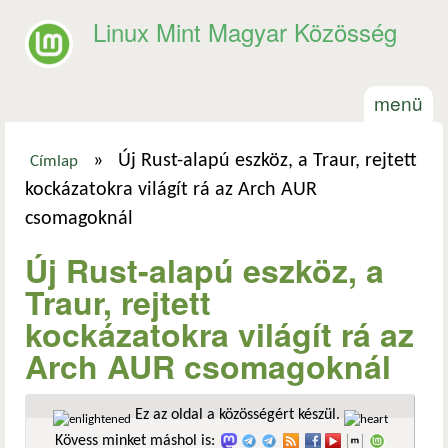
Ugrás a tartalomra
Linux Mint Magyar Közösség
menü
»
Új Rust-alapú eszköz, a Traur, rejtett
Címlap
Jelenlegi hely
kockázatokra világít rá az Arch AUR
csomagoknál
Új Rust-alapú eszköz, a
Traur, rejtett
kockázatokra világít rá az
Arch AUR csomagoknál
Ez az oldal a közösségért készül.
Kövess minket máshol is: