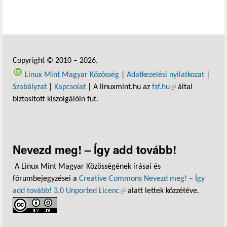
Copyright © 2010 – 2026.
Linux Mint Magyar Közösség
|
Adatkezelési nyilatkozat
|
Szabályzat
|
Kapcsolat
| A linuxmint.hu az
fsf.hu
(külső hivatkozás)
által
biztosított kiszolgálóin fut.
Nevezd meg! – Így add tovább!
A Linux Mint Magyar Közösségének írásai és
fórumbejegyzései a
Creative Commons Nevezd meg! – Így
add tovább! 3.0 Unported Licenc
(külső hivatkozás)
alatt lettek közzétéve.