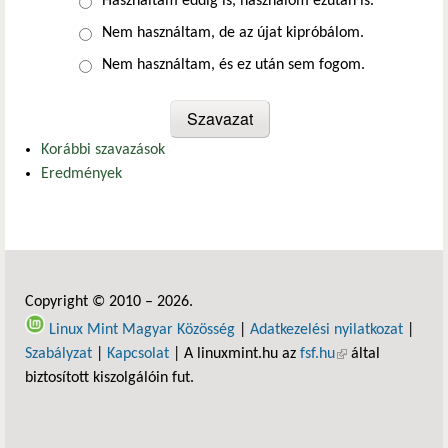
Választások
Használtam eddig is, használom ezután is.
Nem használtam, de az újat kipróbálom.
Nem használtam, és ez után sem fogom.
Korábbi szavazások
Eredmények
Copyright © 2010 – 2026.
Linux Mint Magyar Közösség
|
Adatkezelési nyilatkozat
|
Szabályzat
|
Kapcsolat
| A linuxmint.hu az
fsf.hu
(külső hivatkozás)
által
biztosított kiszolgálóin fut.