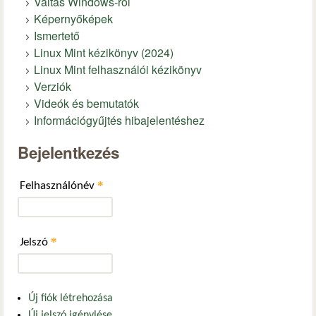
Váltás Windows-ról
Képernyőképek
Ismertető
Linux Mint kézikönyv (2024)
Linux Mint felhasználói kézikönyv
Verziók
Videók és bemutatók
Információgyűjtés hibajelentéshez
Bejelentkezés
*
Felhasználónév
*
Jelszó
Új fiók létrehozása
Új jelszó igénylése