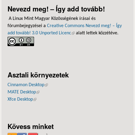
Nevezd meg! – Így add tovább!
A Linux Mint Magyar Közösségének írásai és
fórumbejegyzései a
Creative Commons Nevezd meg! – Így
add tovább! 3.0 Unported Licenc
(külső hivatkozás)
alatt lettek közzétéve.
Asztali környezetek
Cinnamon Desktop
(külső hivatkozás)
MATE Desktop
(külső hivatkozás)
Xfce Desktop
(külső hivatkozás)
Kövess minket