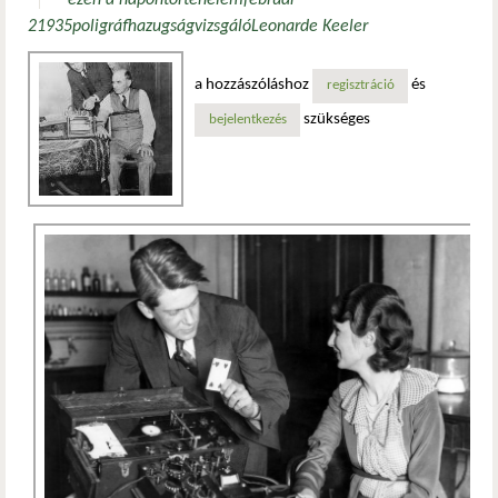
ezen a napon
történelem
február
2
1935
poligráf
hazugságvizsgáló
Leonarde Keeler
a hozzászóláshoz
és
regisztráció
szükséges
bejelentkezés