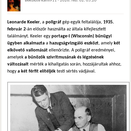
Beküldte
kami911
-
2026. feb. 02. 05:20
Leonarde Keeler
, a
poligráf
gép egyik feltalálója,
1935.
február 2
-án először használta az általa kifejlesztett
találmányt. Keeler egy
portage-i (Wisconsin) bűnügyi
ügyben alkalmazta
a
hazugságvizsgáló eszközt
, amely
két
elkövető vallomását
ellenőrizte. A poligráf eredményei,
amelyek
a bűnözők szívritmusának és légzésének
változásait
mérték a kihallgatás során, hozzájárultak ahhoz,
hogy
a két férfit elítéljék
testi sértés vádjával.