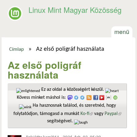
Ugrás a tartalomra
Linux Mint Magyar Közösség
menü
»
Az első poligráf használata
Címlap
Jelenlegi hely
Az első poligráf
használata
Ez az oldal a közösségért készül.
Kövess minket máshol is:
Ha hasznosnak találod, és szeretnéd, hogy
folytatódjon, támogasd a munkát
Ko-fi
(külső hivatkozás)
vagy
Paypal
(külső
segítségével.
hivatkozá