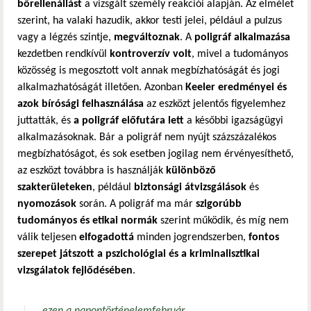
bőrellenállást
a vizsgált személy reakciói alapján. Az elmélet
szerint, ha valaki hazudik, akkor testi jelei, például a pulzus
vagy a légzés szintje,
megváltoznak
. A
poligráf alkalmazása
kezdetben rendkívül
kontroverzív volt
, mivel a tudományos
közösség is megosztott volt annak megbízhatóságát és jogi
alkalmazhatóságát illetően. Azonban
Keeler eredményei és
azok bírósági felhasználása
az eszközt jelentős figyelemhez
juttatták, és
a poligráf előfutára lett
a későbbi igazságügyi
alkalmazásoknak. Bár a poligráf nem nyújt százszázalékos
megbízhatóságot, és sok esetben jogilag nem érvényesíthető,
az eszközt továbbra is használják
különböző
szakterületeken
, például
biztonsági átvizsgálások
és
nyomozások
során. A poligráf ma már
szigorúbb
tudományos és etikai normák
szerint működik, és míg nem
válik teljesen
elfogadottá
minden jogrendszerben,
fontos
szerepet játszott a pszichológiai és a kriminalisztikai
vizsgálatok fejlődésében
.