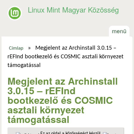
Ugrás a tartalomra
Linux Mint Magyar Közösség
menü
»
Megjelent az Archinstall 3.0.15 –
Címlap
Jelenlegi hely
rEFInd bootkezelő és COSMIC asztali környezet
támogatással
Megjelent az Archinstall
3.0.15 – rEFInd
bootkezelő és COSMIC
asztali környezet
támogatással
Ez az oldal a közösségért készül.