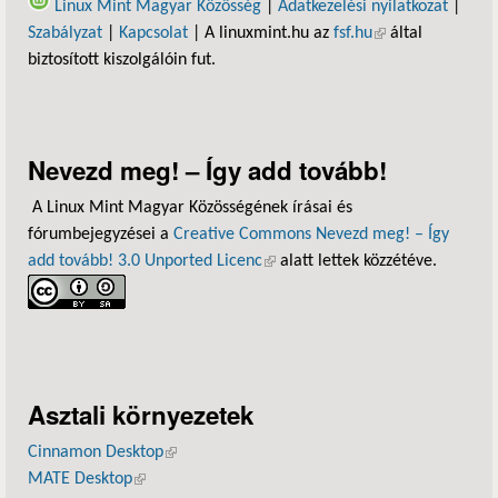
Linux Mint Magyar Közösség
|
Adatkezelési nyilatkozat
|
Szabályzat
|
Kapcsolat
| A linuxmint.hu az
fsf.hu
(külső hivatkozás)
által
biztosított kiszolgálóin fut.
Nevezd meg! – Így add tovább!
A Linux Mint Magyar Közösségének írásai és
fórumbejegyzései a
Creative Commons Nevezd meg! – Így
add tovább! 3.0 Unported Licenc
(külső hivatkozás)
alatt lettek közzétéve.
Asztali környezetek
Cinnamon Desktop
(külső hivatkozás)
MATE Desktop
(külső hivatkozás)