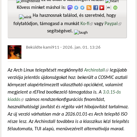
Kövess minket máshol is:
Ha hasznosnak találod, és szeretnéd, hogy
folytatódjon, támogasd a munkát
Ko-fi
(külső hivatkozás)
vagy
Paypal
(külső
segítségével.
hivatkozá
Beküldte
kami911
-
2026. jan. 01. 13:26
Az Arch Linux telepítését megkönnyítő
Archinstall
(külső
legújabb
verziója jelentős újdonságokat hoz: bekerült a COSMIC asztali
hivatkozás)
környezet alapértelmezett választható opcióként, valamint
megjelent a rEFInd bootkezelő támogatása is. A
3.0.15-ös
kiadás
(külső hivatkozás)
számos rendszerkonfigurációs finomítást,
használhatósági javítást és régóta várt hibajavítást tartalmaz.
Az új verzió várhatóan már a 2026.01.01-es Arch telepítő ISO
része lesz. Az Archinstall továbbra is a klasszikus kézi telepítés
félautomata,
TUI alapú
, menüvezérelt alternatívája marad.