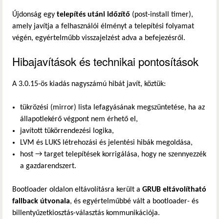
Újdonság egy
telepítés utáni időzítő
(post-install timer),
amely javítja a felhasználói élményt a telepítési folyamat
végén, egyértelműbb visszajelzést adva a befejezésről.
Hibajavítások és technikai pontosítások
A 3.0.15-ös kiadás nagyszámú hibát javít, köztük:
tükrözési (mirror) lista lefagyásának megszüntetése, ha az
állapotlekérő végpont nem érhető el,
javított tükörrendezési logika,
LVM és LUKS létrehozási és jelentési hibák megoldása,
host → target telepítések korrigálása, hogy ne szennyezzék
a gazdarendszert.
Bootloader oldalon eltávolításra került a
GRUB eltávolítható
fallback útvonala
, és egyértelműbbé vált a bootloader- és
billentyűzetkiosztás-választás kommunikációja.