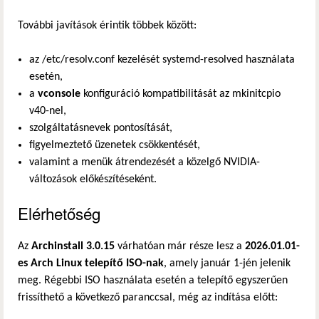
További javítások érintik többek között:
az /etc/resolv.conf kezelését systemd-resolved használata
esetén,
a
vconsole
konfiguráció kompatibilitását az mkinitcpio
v40-nel,
szolgáltatásnevek pontosítását,
figyelmeztető üzenetek csökkentését,
valamint a menük átrendezését a közelgő NVIDIA-
változások előkészítéseként.
Elérhetőség
Az
Archinstall 3.0.15
várhatóan már része lesz a
2026.01.01-
es Arch Linux telepítő ISO-nak
, amely január 1-jén jelenik
meg. Régebbi ISO használata esetén a telepítő egyszerűen
frissíthető a következő paranccsal, még az indítása előtt: