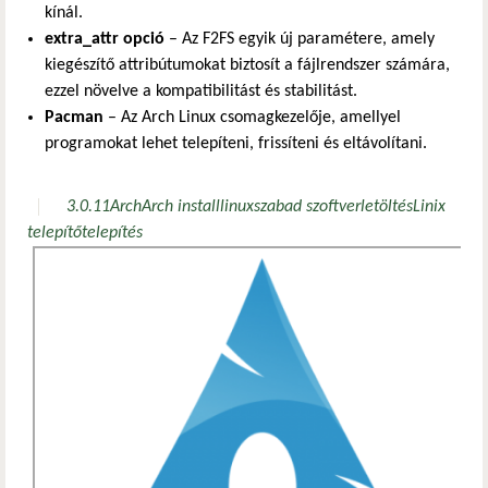
kínál.
extra_attr opció
– Az F2FS egyik új paramétere, amely
kiegészítő attribútumokat biztosít a fájlrendszer számára,
ezzel növelve a kompatibilitást és stabilitást.
Pacman
– Az Arch Linux csomagkezelője, amellyel
programokat lehet telepíteni, frissíteni és eltávolítani.
3.0.11
Arch
Arch install
linux
szabad szoftver
letöltés
Linix
telepítő
telepítés