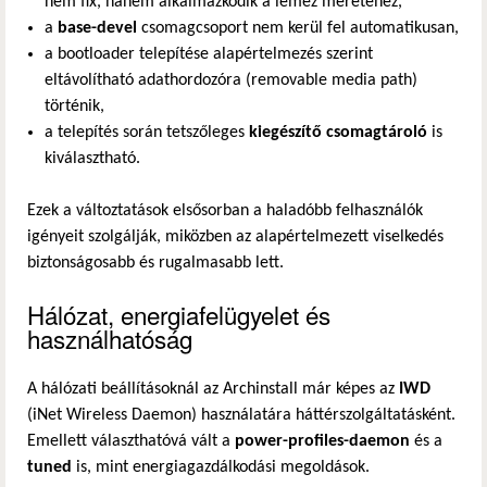
nem fix, hanem alkalmazkodik a lemez méretéhez,
a
base-devel
csomagcsoport nem kerül fel automatikusan,
a bootloader telepítése alapértelmezés szerint
eltávolítható adathordozóra (removable media path)
történik,
a telepítés során tetszőleges
kiegészítő csomagtároló
is
kiválasztható.
Ezek a változtatások elsősorban a haladóbb felhasználók
igényeit szolgálják, miközben az alapértelmezett viselkedés
biztonságosabb és rugalmasabb lett.
Hálózat, energiafelügyelet és
használhatóság
A hálózati beállításoknál az Archinstall már képes az
IWD
(iNet Wireless Daemon) használatára háttérszolgáltatásként.
Emellett választhatóvá vált a
power-profiles-daemon
és a
tuned
is, mint energiagazdálkodási megoldások.