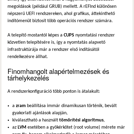
megoldások (például GRUB) mellett. A rEFInd különösen
népszerű UEFI rendszereken, ahol grafikus, áttekinthető
indítómenüt biztosít több operációs rendszer számára.
A telepítő mostantól képes a
CUPS
nyomtatási rendszer
közvetlen telepítésére is, így a nyomtatás alapvető
infrastruktúrája már a rendszer első indításától
rendelkezésre állhat.
Finomhangolt alapértelmezések és
tárhelykezelés
A rendszerkonfiguráció több ponton is átalakult:
a
zram
beállítása immár dinamikusan történik, bevált
gyakorlati ajánlások alapján,
kiválasztható a használt
tömörítési algoritmus
,
az
LVM
esetében a gyökérkötet (root volume) mérete már