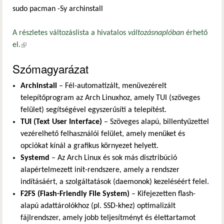
sudo pacman -Sy archinstall
A részletes változáslista a hivatalos
változásnaplóban
érhető
el.
(külső hivatkozás)
Szómagyarázat
Archinstall
– Fél-automatizált, menüvezérelt
telepítőprogram az Arch Linuxhoz, amely TUI (szöveges
felület) segítségével egyszerűsíti a telepítést.
TUI (Text User Interface)
– Szöveges alapú, billentyűzettel
vezérelhető felhasználói felület, amely menüket és
opciókat kínál a grafikus környezet helyett.
Systemd
– Az Arch Linux és sok más disztribúció
alapértelmezett init-rendszere, amely a rendszer
indításáért, a szolgáltatások (daemonok) kezeléséért felel.
F2FS (Flash-Friendly File System)
– Kifejezetten flash-
alapú adattárolókhoz (pl. SSD-khez) optimalizált
fájlrendszer, amely jobb teljesítményt és élettartamot