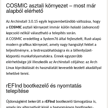
COSMIC asztali környezet – most már
alapból elérhető
Az Archinstall 3.0.15 egyik legszembetűnőbb változása, hogy
a
COSMIC
asztali környezet immár
külön haladó (advanced)
kapcsoló nélkül
választható a telepítés során.
A COSMIC eredetileg a System76 által fejlesztett, Rust-alapú
modern grafikus környezet, amely nagy hangsúlyt fektet a
teljesítményre, a testreszabhatóságra és a billentyűzet-
központú munkafolyamatokra. Ennek egyszerűbb
elérhetősége jól illeszkedik az Archinstall céljához: az Arch
Linux kipróbálását és használatát kevesebb kezdeti akadállyal
lehetővé tenni.
rEFInd bootkezelő és nyomtatás
telepítése
Újdonságként bekerült a
rEFInd
bootkezelő támogatása is,
amely így alternatívát kínál a hagyományos bootloader-