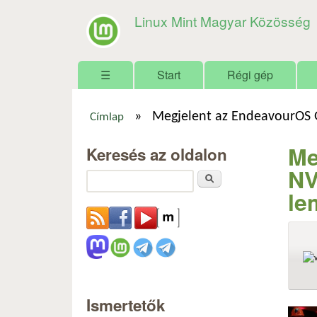
Linux Mint Magyar Közösség
Főmenü
☰
Start
Régi gép
»
Megjelent az EndeavourOS G
Címlap
Jelenlegi hely
Me
Keresés az oldalon
NV
Keresés
le
Ismertetők