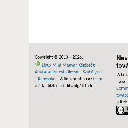
Nev
Copyright © 2010 – 2026.
tov
Linux Mint Magyar Közösség
|
Adatkezelési nyilatkozat
|
Szabályzat
A Lin
|
Kapcsolat
| A linuxmint.hu az
fsf.hu
írásai
(külső hivatkozás)
által biztosított kiszolgálóin fut.
Commo
tovább
lettek