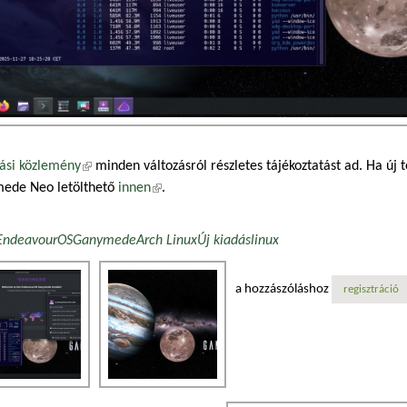
ási közlemény
(külső hivatkozás)
minden változásról részletes tájékoztatást ad. Ha új 
ede Neo letölthető
innen
(külső hivatkozás)
.
EndeavourOS
Ganymede
Arch Linux
Új kiadás
linux
a hozzászóláshoz
regisztráció