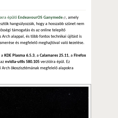
uxra épülő
EndeavourOS Ganymede
(külső hivatkozás)
, amely
ejlesztők hangsúlyozzák, hogy a hosszabb szünet nem
össégi támogatás és az online telepítő
Arch alappal, és több fontos technikai újítást is
lismerése és megfelelő meghajtóval való kezelése.
r a
KDE Plasma 6.5.3
, a
Calamares 25.11
, a
Firefox
 az
nvidia-utils 580.105
verzióira épül. Ez
legi Arch ökoszisztémának megfelelő alapokra