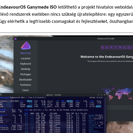
EndeavourOS Ganymede ISO
letölthető a projekt hivatalos weboldalá
évő rendszerek esetében nincs szükség újratelepítésre: egy egyszer
gy elérhetik a legfrissebb csomagokat és fejlesztéseket, összhangban