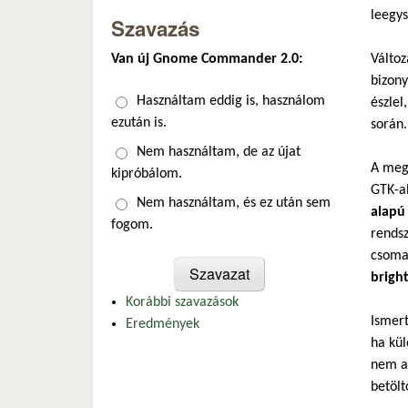
leegys
Szavazás
Van új Gnome Commander 2.0:
Változ
bizony
Választások
Használtam eddig is, használom
észlel
ezután is.
során.
Nem használtam, de az újat
A meg
kipróbálom.
GTK-al
Nem használtam, és ez után sem
alapú 
fogom.
rendsz
csomag
bright
Korábbi szavazások
Ismert
Eredmények
ha kül
nem a
betölt