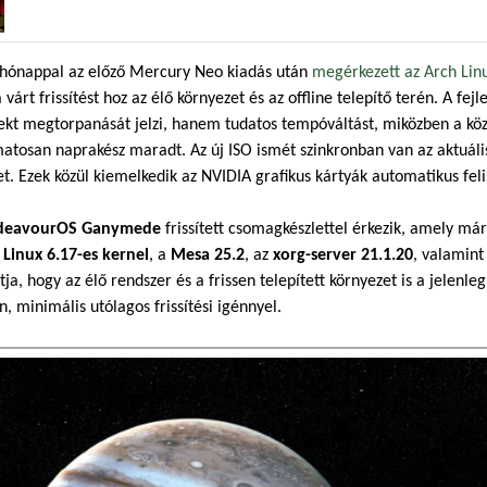
 hónappal az előző Mercury Neo kiadás után
megérkezett az Arch Lin
 várt frissítést hoz az élő környezet és az offline telepítő terén. A f
ekt megtorpanását jelzi, hanem tudatos tempóváltást, miközben a köz
atosan naprakész maradt. Az új ISO ismét szinkronban van az aktuális 
t. Ezek közül kiemelkedik az NVIDIA grafikus kártyák automatikus fe
deavourOS Ganymede
frissített csomagkészlettel érkezik, amely má
a
Linux 6.17-es kernel
, a
Mesa 25.2
, az
xorg-server 21.1.20
, valamint
ítja, hogy az élő rendszer és a frissen telepített környezet is a jelen
n, minimális utólagos frissítési igénnyel.