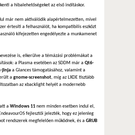
enti a hibalehetőségeket az első indításkor.
l már nem aktiválódik alapértelmezetten, mivel
er értesíti a felhasználót, ha kompatibilis eszközt
felhasználó kifejezetten engedélyezte a munkamenet
evezése is, elkerülve a témázási problémákat a
dosítások: a Plasma esetében az SDDM már a
Qt6-
-jinja
a Glances támogatásához, valamint a
erült a
gnome-screenshot
, míg az LXDE tisztább
ltozatban az xbacklight helyét a modernebb
att a
Windows 11
nem minden esetben indul el,
ndeavourOS fejlesztői jelezték, hogy ez jelenleg
boot rendszerek megfelelően működnek, és a
GRUB