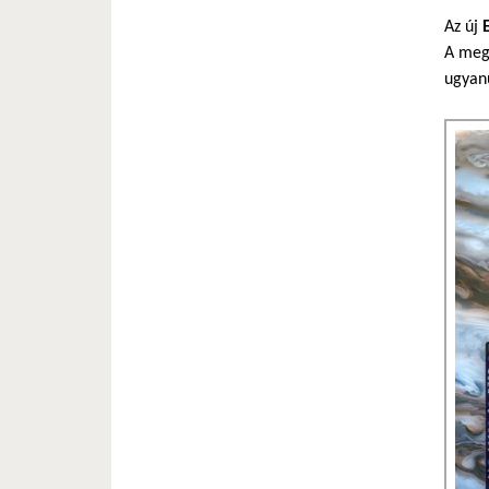
Az új
A megl
ugyanú