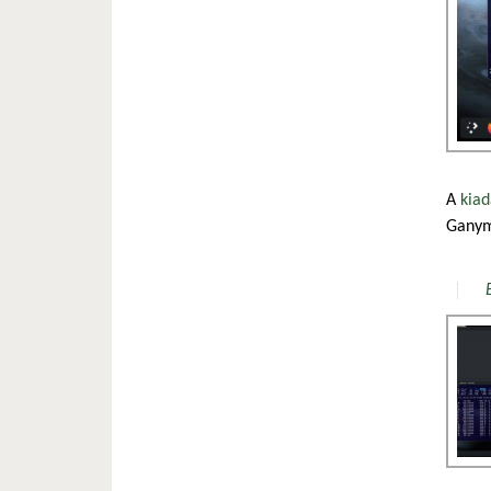
A
kiad
Ganym