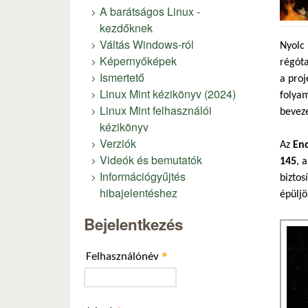
A barátságos Linux -
kezdőknek
Váltás Windows-ról
Nyolc
Képernyőképek
régóta
Ismertető
a proj
Linux Mint kézikönyv (2024)
folyam
Linux Mint felhasználói
beveze
kézikönyv
Verziók
Az
En
Videók és bemutatók
145
, 
Információgyűjtés
biztos
hibajelentéshez
épüljö
Bejelentkezés
*
Felhasználónév