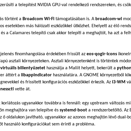
zerűsíti a telepítést NVIDIA GPU-val rendelkező rendszereken, és csökk
ás történt a
Broadcom Wi-Fi
támogatásában is. A
broadcom-wl
modu
os esetekben más hálózati eszközökkel ütközhet. Ehelyett az élő rendsz
, és a Calamares telepítő csak akkor telepíti a meghajtót, ha azt a 
jelenés finomhangolása érdekében frissült az
eos-qogir-icons
ikoneln
apú asztali környezeteken. Asztali környezetenként is történtek mó
virtuális billentyűzetet
használja a Maliit helyett, bekerült a
python
er áttért a
libappindicator
használatára. A GNOME környezetből kik
nevekkel és frissített konfigurációs eszközökkel érkezik. Az
i3-WM
vá
nessctl
vette át.
 korlátozás ugyanakkor továbbra is fennáll: egy upstream változás mi
ön meghajtóra van telepítve és
systemd-boot
a rendszerbetöltő. Az E
z ő oldalukon javítható, ugyanakkor az azonos meghajtón lévő dual-
őt használó konfigurációkat sem érinti a probléma.