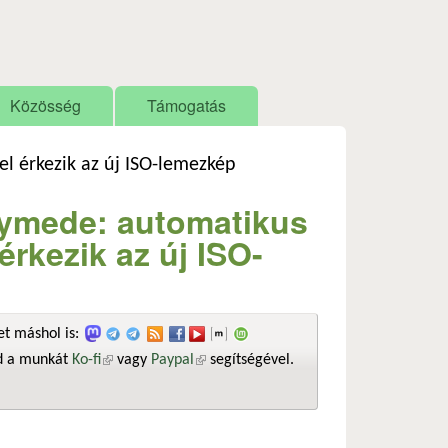
Közösség
Támogatás
 érkezik az új ISO-lemezkép
ymede: automatikus
rkezik az új ISO-
t máshol is:
sd a munkát
Ko-fi
(külső hivatkozás)
vagy
Paypal
(külső hivatkozás)
segítségével.