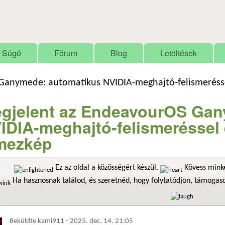
Ugrás a tartalomra
Súgó
Fórum
Blog
Letöltések
anymede: automatikus NVIDIA-meghajtó-felismeréssel
gjelent az EndeavourOS Gan
IDIA-meghajtó-felismeréssel é
mezkép
Ez az oldal a közösségért készül.
Kövess minke
Ha hasznosnak találod, és szeretnéd, hogy folytatódjon, támoga
Beküldte
kami911
-
2025. dec. 14. 21:05