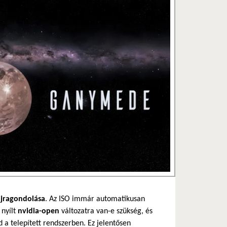
újragondolása
. Az ISO immár automatikusan
nyílt
nvidia-open
változatra van-e szükség, és
 telepített rendszerben. Ez jelentősen