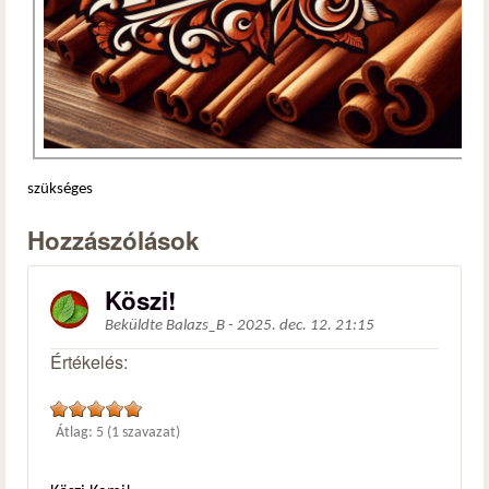
szükséges
Hozzászólások
Köszi!
Beküldte
Balazs_B
-
2025. dec. 12. 21:15
Értékelés:
Átlag:
5
(
1
szavazat)