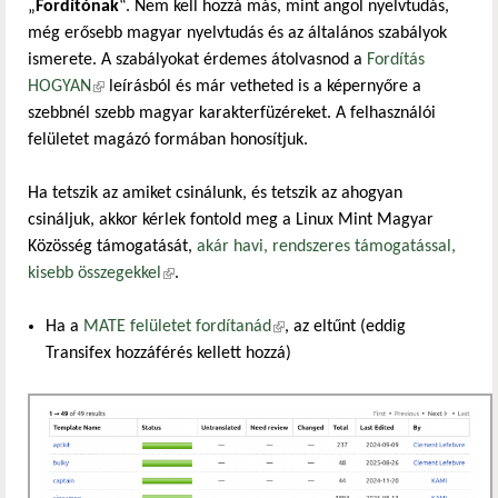
„
Fordítónak
“. Nem kell hozzá más, mint angol nyelvtudás,
még erősebb magyar nyelvtudás és az általános szabályok
ismerete. A szabályokat érdemes átolvasnod a
Fordítás
HOGYAN
(külső hivatkozás)
leírásból és már vetheted is a képernyőre a
szebbnél szebb magyar karakterfüzéreket. A felhasználói
felületet magázó formában honosítjuk.
Ha tetszik az amiket csinálunk, és tetszik az ahogyan
csináljuk, akkor kérlek fontold meg a Linux Mint Magyar
Közösség támogatását,
akár havi, rendszeres támogatással,
kisebb összegekkel
(külső hivatkozás)
.
Ha a
MATE felületet fordítanád
(külső hivatkozás)
, az eltűnt (eddig
Transifex hozzáférés kellett hozzá)