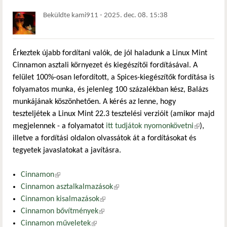
Beküldte
kami911
-
2025. dec. 08. 15:38
Érkeztek újabb fordítani valók, de jól haladunk a Linux Mint
Cinnamon asztali környezet és kiegészítői fordításával. A
felület 100%-osan lefordított, a Spices-kiegészítők fordítása is
folyamatos munka, és jelenleg 100 százalékban kész, Balázs
munkájának köszönhetően. A kérés az lenne, hogy
teszteljétek a Linux Mint 22.3 tesztelési verzióit (amikor majd
megjelennek - a folyamatot
itt tudjátok nyomonkövetni
(külső
),
illetve a fordítási oldalon olvassátok át a fordításokat és
hivatkozás
tegyetek javaslatokat a javításra.
Cinnamon
(külső hivatkozás)
Cinnamon asztalkalmazások
(külső hivatkozás)
Cinnamon kisalmazások
(külső hivatkozás)
Cinnamon bővítmények
(külső hivatkozás)
Cinnamon műveletek
(külső hivatkozás)