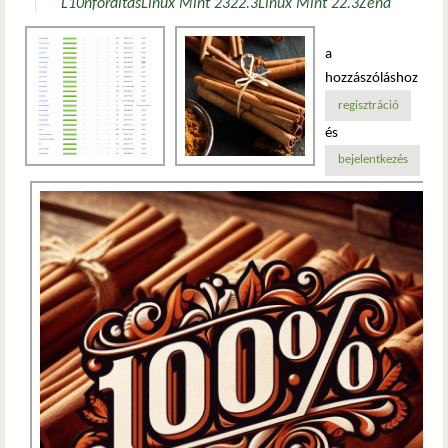
L10n
fordítás
Linux Mint 23
22.3
Linux Mint 22.3
Zena
a
hozzászóláshoz
regisztráció
és
bejelentkezés