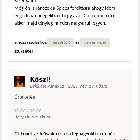
Köszi Kami!
Még én is ránézek a Spices fordításra ahogy időm
engedi az ünnepekben, hogy az új Cinnamonban is
akkor majd tényleg minden magyarul legyen.
a hozzászóláshoz
és
regisztráció
bejelentkezés
szükséges
Köszi!
Beküldte
kami911
-
2025. dec. 13. 08:01
Értékelés:
Még nincs értékelve
#1
Ennek az időszaknak az a legnagyobb rákfenéje,