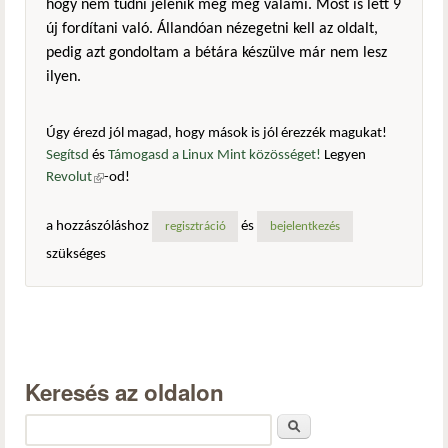
hogy nem tudni jelenik meg még valami. Most is lett 9
új fordítani való. Állandóan nézegetni kell az oldalt,
pedig azt gondoltam a bétára készülve már nem lesz
ilyen.
Úgy érezd jól magad, hogy mások is jól érezzék magukat!
Segítsd
és
Támogasd a Linux Mint közösséget!
Legyen
Revolut
(külső hivatkozás)
-od!
a hozzászóláshoz
és
regisztráció
bejelentkezés
szükséges
Keresés az oldalon
Keresés