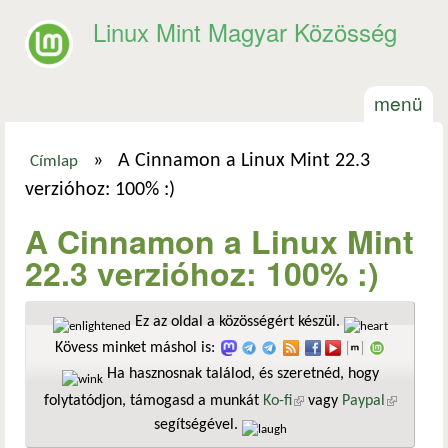
Ugrás a tartalomra
Linux Mint Magyar Közösség
menü
»
A Cinnamon a Linux Mint 22.3
Címlap
Jelenlegi hely
verzióhoz: 100% :)
A Cinnamon a Linux Mint
22.3 verzióhoz: 100% :)
Ez az oldal a közösségért készül.
Kövess minket máshol is:
Ha hasznosnak találod, és szeretnéd, hogy
folytatódjon, támogasd a munkát
Ko-fi
(külső hivatkozás)
vagy
Paypal
(külső
segítségével.
hivatkozá