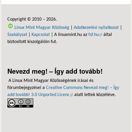
Copyright © 2010 – 2026.
Linux Mint Magyar Közösség
|
Adatkezelési nyilatkozat
|
Szabályzat
|
Kapcsolat
| A linuxmint.hu az
fsf.hu
(külső hivatkozás)
által
biztosított kiszolgálóin fut.
Nevezd meg! – Így add tovább!
A Linux Mint Magyar Közösségének írásai és
fórumbejegyzései a
Creative Commons Nevezd meg! – Így
add tovább! 3.0 Unported Licenc
(külső hivatkozás)
alatt lettek közzétéve.