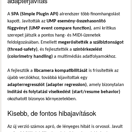
adapterjavítás
A
SPA (Simple Plugin API)
alrendszer több finomhangolást
kapott. Javították az
UMP esemény-összehasonlító
függvényt (UMP event compare function)
, ami kritikus
szerepet játszik a pontos hang- és MIDI-üzenetek
feldolgozásában. Emellett
megerősítették a szálbiztonságot
(thread-safety)
, és fejlesztették a
színtérkezelést
(colorimetry handling)
a multimédiás adatfolyamokhoz.
A fejlesztők a
libcamera kompatibilitását
is frissítették az
újabb verziókhoz, továbbá kijavítottak egy
adapterregressziót (adapter regression)
, amely bizonytalan
indítási és folytatási viselkedést (start/resume behavior)
okozhatott bizonyos környezetekben.
Kisebb, de fontos hibajavítások
Az új verzió számos apró, de lényeges hibát is orvosol. Javult