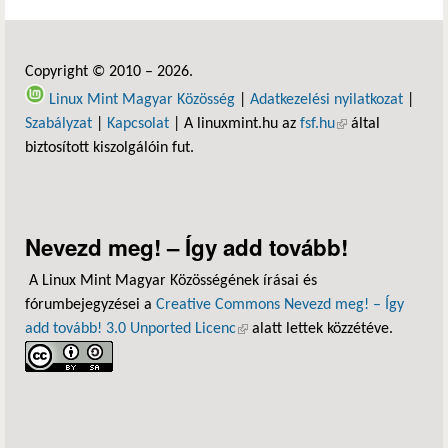
Copyright © 2010 – 2026.
Linux Mint Magyar Közösség
|
Adatkezelési nyilatkozat
|
Szabályzat
|
Kapcsolat
| A linuxmint.hu az
fsf.hu
(külső hivatkozás)
által
biztosított kiszolgálóin fut.
Nevezd meg! – Így add tovább!
A Linux Mint Magyar Közösségének írásai és
fórumbejegyzései a
Creative Commons Nevezd meg! – Így
add tovább! 3.0 Unported Licenc
(külső hivatkozás)
alatt lettek közzétéve.