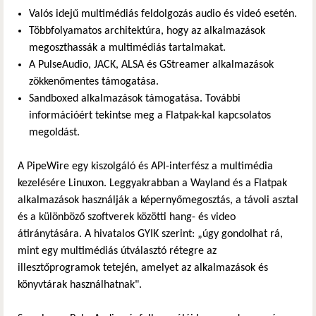
Valós idejű multimédiás feldolgozás audio és videó esetén.
Többfolyamatos architektúra, hogy az alkalmazások
megoszthassák a multimédiás tartalmakat.
A PulseAudio, JACK, ALSA és GStreamer alkalmazások
zökkenőmentes támogatása.
Sandboxed alkalmazások támogatása. További
információért tekintse meg a Flatpak-kal kapcsolatos
megoldást.
A PipeWire egy kiszolgáló és API-interfész a multimédia
kezelésére Linuxon. Leggyakrabban a Wayland és a Flatpak
alkalmazások használják a képernyőmegosztás, a távoli asztal
és a különböző szoftverek közötti hang- és video
átiránytására. A hivatalos GYIK szerint: „úgy gondolhat rá,
mint egy multimédiás útválasztó rétegre az
illesztőprogramok tetején, amelyet az alkalmazások és
könyvtárak használhatnak".