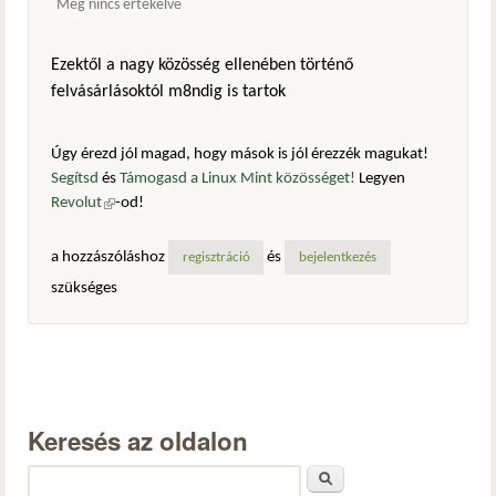
Még nincs értékelve
Ezektől a nagy közösség ellenében történő
felvásárlásoktól m8ndig is tartok
Úgy érezd jól magad, hogy mások is jól érezzék magukat!
Segítsd
és
Támogasd a Linux Mint közösséget!
Legyen
Revolut
(külső hivatkozás)
-od!
a hozzászóláshoz
és
regisztráció
bejelentkezés
szükséges
Keresés az oldalon
Keresés