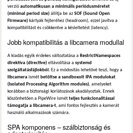
verzió
automatikusan a minimális periódusméretet
(minimal period size)
állítja be az
SOF (Sound Open
Firmware)
kártyák fejteréhez (headroom), ezzel javítva a
kompatibilitást és csökkentve a késleltetést (latency).
Jobb kompatibilitás a libcamera modullal
A kiadás egyik érdekes változtatása a
RestrictNamespaces
direktíva (directive)
eltávolítása a
systemd
szolgáltatásfájlokból
. Ez a módosítás lehetővé teszi, hogy a
libcamera
ismét
betöltse a sandboxolt IPA modulokat
(Isolated Processing Algorithm modules)
, amelyeket
korábban a biztonsági korlátozások akadályoztak. Ennek
köszönhetően a PipeWire ismét
teljes funkcionalitással
támogatja a libcamera-t
, ami fontos fejlesztés a kamerát
használó alkalmazások számára.
SPA komponens – szálbiztonság és