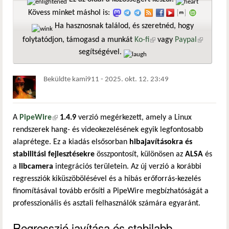
Kövess minket máshol is:
Ha hasznosnak találod, és szeretnéd, hogy
folytatódjon, támogasd a munkát
Ko-fi
(külső hivatkozás)
vagy
Paypal
(külső
segítségével.
hivatkozá
Beküldte
kami911
-
2025. okt. 12. 23:49
A
PipeWire
(külső hivatkozás)
1.4.9
verzió megérkezett, amely a Linux
rendszerek hang- és videokezelésének egyik legfontosabb
alaprétege. Ez a kiadás elsősorban
hibajavításokra és
stabilitási fejlesztésekre
összpontosít, különösen az
ALSA
és
a
libcamera
integrációs területein. Az új verzió a korábbi
regressziók kiküszöbölésével és a hibás erőforrás-kezelés
finomításával tovább erősíti a PipeWire megbízhatóságát a
professzionális és asztali felhasználók számára egyaránt.
Regresszió javítása és stabilabb