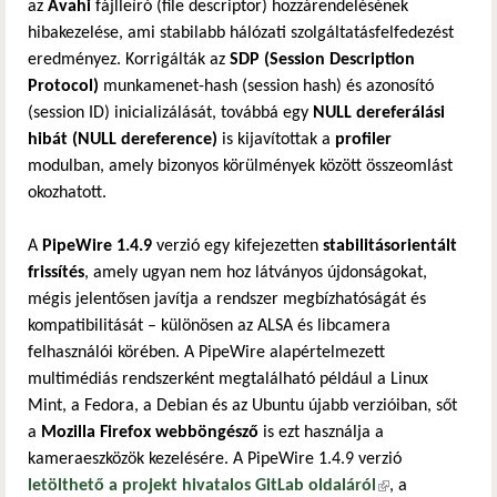
az
Avahi
fájlleíró (file descriptor) hozzárendelésének
hibakezelése, ami stabilabb hálózati szolgáltatásfelfedezést
eredményez. Korrigálták az
SDP (Session Description
Protocol)
munkamenet-hash (session hash) és azonosító
(session ID) inicializálását, továbbá egy
NULL dereferálási
hibát (NULL dereference)
is kijavítottak a
profiler
modulban, amely bizonyos körülmények között összeomlást
okozhatott.
A
PipeWire 1.4.9
verzió egy kifejezetten
stabilitásorientált
frissítés
, amely ugyan nem hoz látványos újdonságokat,
mégis jelentősen javítja a rendszer megbízhatóságát és
kompatibilitását – különösen az ALSA és libcamera
felhasználói körében. A PipeWire alapértelmezett
multimédiás rendszerként megtalálható például a Linux
Mint, a Fedora, a Debian és az Ubuntu újabb verzióiban, sőt
a
Mozilla Firefox webböngésző
is ezt használja a
kameraeszközök kezelésére. A PipeWire 1.4.9 verzió
letölthető a projekt hivatalos GitLab oldaláról
(külső
, a