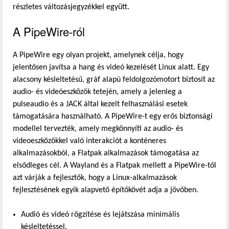
részletes változásjegyzékkel együtt.
hivatkozás)
A PipeWire-ról
A PipeWire egy olyan projekt, amelynek célja, hogy
jelentősen javítsa a hang és videó kezelését Linux alatt. Egy
alacsony késleltetésű, gráf alapú feldolgozómotort biztosít az
audio- és videóeszközök tetején, amely a jelenleg a
pulseaudio és a JACK által kezelt felhasználási esetek
támogatására használható. A PipeWire-t egy erős biztonsági
modellel tervezték, amely megkönnyíti az audio- és
videoeszközökkel való interakciót a konténeres
alkalmazásokból, a Flatpak alkalmazások támogatása az
elsődleges cél. A Wayland és a Flatpak mellett a PipeWire-től
azt várják a fejlesztők, hogy a Linux-alkalmazások
fejlesztésének egyik alapvető építőkövét adja a jövőben.
Audió és videó rögzítése és lejátszása minimális
késleltetéssel.