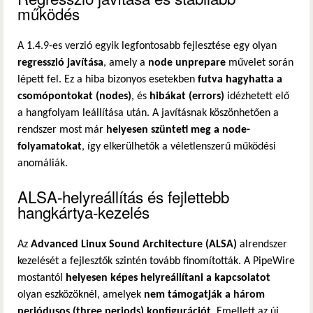
működés
A 1.4.9-es verzió egyik legfontosabb fejlesztése egy olyan
regresszió javítása
, amely a
node unprepare
művelet során
lépett fel. Ez a hiba bizonyos esetekben
futva hagyhatta a
csomópontokat (nodes)
, és
hibákat (errors)
idézhetett elő
a hangfolyam leállítása után. A javításnak köszönhetően a
rendszer most már
helyesen szünteti meg a node-
folyamatokat
, így elkerülhetők a véletlenszerű működési
anomáliák.
ALSA-helyreállítás és fejlettebb
hangkártya-kezelés
Az
Advanced Linux Sound Architecture (ALSA)
alrendszer
kezelését a fejlesztők szintén tovább finomították. A PipeWire
mostantól
helyesen képes helyreállítani a kapcsolatot
olyan eszközöknél, amelyek
nem támogatják a három
periódusos (three periods) konfigurációt
. Emellett az új