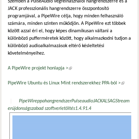
Szemben a PulseAudio végfelhasználói hangrendszerre és a
JACK professzionális hangrendszerre összpontosító
programjával, a PipeWire célja, hogy minden felhasználó
számára, minden szinten működjön. A PipeWire ezt többek
között azzal éri el, hogy képes dinamikusan váltani a
különböző pufferméretek között, hogy alkalmazkodni tudjon a
különböző audioalkalmazások eltérő késleltetési
követelményeihez.
A PipeWire projekt honlapja >
(külső hivatkozás)
PipeWire Ubuntu és Linux Mint rendszerekhez PPA-ból >
(külső
hivatkozá
PipeWire
ppa
hangrendszer
Pulseaudio
JACK
ALSA
GStream
er
újdonság
szabad szoftver
letöltés
1.4.9
1.4