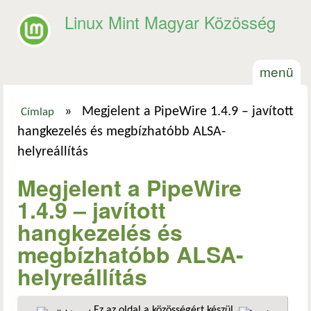
Ugrás a tartalomra
Linux Mint Magyar Közösség
menü
»
Megjelent a PipeWire 1.4.9 – javított
Címlap
Jelenlegi hely
hangkezelés és megbízhatóbb ALSA-
helyreállítás
Megjelent a PipeWire
1.4.9 – javított
hangkezelés és
megbízhatóbb ALSA-
helyreállítás
Ez az oldal a közösségért készül.