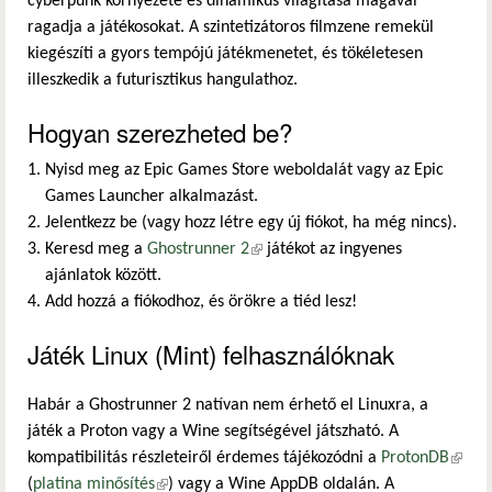
cyberpunk környezete és dinamikus világítása magával
ragadja a játékosokat. A szintetizátoros filmzene remekül
kiegészíti a gyors tempójú játékmenetet, és tökéletesen
illeszkedik a futurisztikus hangulathoz.
Hogyan szerezheted be?
Nyisd meg az Epic Games Store weboldalát vagy az Epic
Games Launcher alkalmazást.
Jelentkezz be (vagy hozz létre egy új fiókot, ha még nincs).
Keresd meg a
Ghostrunner 2
(külső hivatkozás)
játékot az ingyenes
ajánlatok között.
Add hozzá a fiókodhoz, és örökre a tiéd lesz!
Játék Linux (Mint) felhasználóknak
Habár a Ghostrunner 2 natívan nem érhető el Linuxra, a
játék a Proton vagy a Wine segítségével játszható. A
kompatibilitás részleteiről érdemes tájékozódni a
ProtonDB
(külső
(
platina minősítés
(külső hivatkozás)
) vagy a Wine AppDB oldalán. A
hivatk