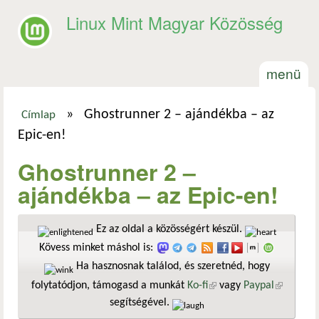
Ugrás a tartalomra
Linux Mint Magyar Közösség
menü
»
Ghostrunner 2 – ajándékba – az
Címlap
Jelenlegi hely
Epic-en!
Ghostrunner 2 –
ajándékba – az Epic-en!
Ez az oldal a közösségért készül.
Kövess minket máshol is:
Ha hasznosnak találod, és szeretnéd, hogy
folytatódjon, támogasd a munkát
Ko-fi
(külső hivatkozás)
vagy
Paypal
(külső
segítségével.
hivatkozá