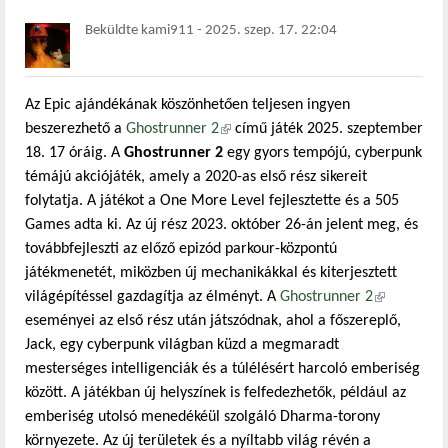
Beküldte
kami911
-
2025. szep. 17. 22:04
Az Epic ajándékának köszönhetően teljesen ingyen
beszerezhető a
Ghostrunner 2
(külső hivatkozás)
című játék 2025. szeptember
18. 17 óráig. A
Ghostrunner 2
egy gyors tempójú, cyberpunk
témájú akciójáték, amely a 2020-as első rész sikereit
folytatja. A játékot a One More Level fejlesztette és a 505
Games adta ki. Az új rész 2023. október 26-án jelent meg, és
továbbfejleszti az előző epizód parkour-központú
játékmenetét, miközben új mechanikákkal és kiterjesztett
világépítéssel gazdagítja az élményt. A
Ghostrunner 2
(külső
eseményei az első rész után játszódnak, ahol a főszereplő,
hivatkozás)
Jack, egy cyberpunk világban küzd a megmaradt
mesterséges intelligenciák és a túlélésért harcoló emberiség
között. A játékban új helyszínek is felfedezhetők, például az
emberiség utolsó menedékéül szolgáló Dharma-torony
környezete. Az új területek és a nyíltabb világ révén a