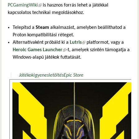
PCGamingWiki
(külső hivatkozás)
is hasznos forrás lehet a játékkal
kapcsolatos technikai megoldásokhoz.
Telepítsd a
Steam
alkalmazást, amelyben beállíthatod a
Proton kompatibilitási réteget.
Alternatívaként próbáld ki a
Lutris
(külső hivatkozás)
platformot, vagy a
Heroic Games Launcher
(külső hivatkozás)
-t, amelyek szintén támogatja a
Windows-alapú játékok futtatását.
Játékok
igyenes
letöltés
Epic Store