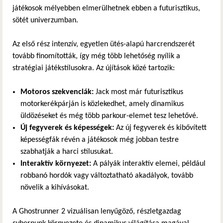
játékosok mélyebben elmerülhetnek ebben a futurisztikus,
sötét univerzumban.
Az első rész intenzív, egyetlen ütés-alapú harcrendszerét
tovább finomították, így még több lehetőség nyílik a
stratégiai játékstílusokra. Az újítások közé tartozik:
Motoros szekvenciák:
Jack most már futurisztikus
motorkerékpárján is közlekedhet, amely dinamikus
üldözéseket és még több parkour-elemet tesz lehetővé.
Új fegyverek és képességek:
Az új fegyverek és kibővített
képességfák révén a játékosok még jobban testre
szabhatják a harci stílusukat.
Interaktív környezet:
A pályák interaktív elemei, például
robbanó hordók vagy változtatható akadályok, tovább
növelik a kihívásokat.
A Ghostrunner 2 vizuálisan lenyűgöző, részletgazdag