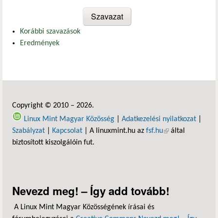
Korábbi szavazások
Eredmények
Copyright © 2010 – 2026.
Linux Mint Magyar Közösség
|
Adatkezelési nyilatkozat
|
Szabályzat
|
Kapcsolat
| A linuxmint.hu az
fsf.hu
(külső hivatkozás)
által
biztosított kiszolgálóin fut.
Nevezd meg! – Így add tovább!
A Linux Mint Magyar Közösségének írásai és