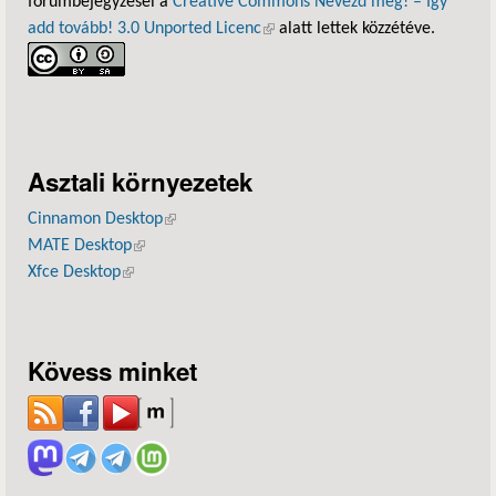
fórumbejegyzései a
Creative Commons Nevezd meg! – Így
add tovább! 3.0 Unported Licenc
(külső hivatkozás)
alatt lettek közzétéve.
Asztali környezetek
Cinnamon Desktop
(külső hivatkozás)
MATE Desktop
(külső hivatkozás)
Xfce Desktop
(külső hivatkozás)
Kövess minket