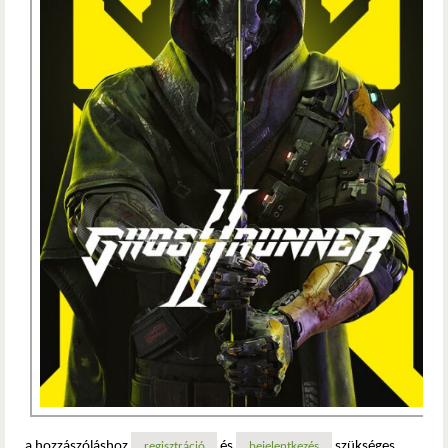
a hozzászóláshoz
és
szükséges
regisztráció
bejelentkezés