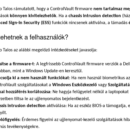
o Talos rámutatott, hogy a ControlVault firmware
nem tartalmaz me
dások
könnyen kivitelezhetők
. Ha a
chassis intrusion detection
(ház
ced Sign-In Security (ESS)
funkciók nincsenek aktiválva, a támadás
tehetnek a felhasználók?
o Talos az alábbi megelőző intézkedéseket javasolja:
ssítse a firmware-t
: A legfrissebb ControlVault firmware verziók a De
ábban, mint a Windows Update-en keresztül.
csolja ki a nem használt funkciókat
: Ha nem használ biometrikus azo
trolVault szolgáltatásokat a
Windows Eszközkezelő
vagy
Szolgáltatá
ikai hozzáférés korlátozása
: Ne hagyja felügyelet nélkül a laptopokat
yzetben tiltsa le az ujjlenyomatos bejelentkezést.
ssis intrusion detection
aktiválása: Ha az eszköz BIOS-a támogatja, ez
yílt.
lófigyelés
: Érdemes figyelni az ujjlenyomat-kezelő szolgáltatások hi
nús tevékenységekre.