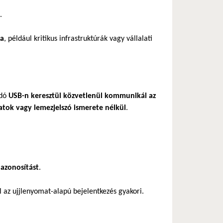
.
ra
, például kritikus infrastruktúrák vagy vállalati
adó
USB-n keresztül közvetlenül kommunikál az
atok vagy lemezjelszó ismerete nélkül
.
 azonosítást
.
l az ujjlenyomat-alapú bejelentkezés gyakori.