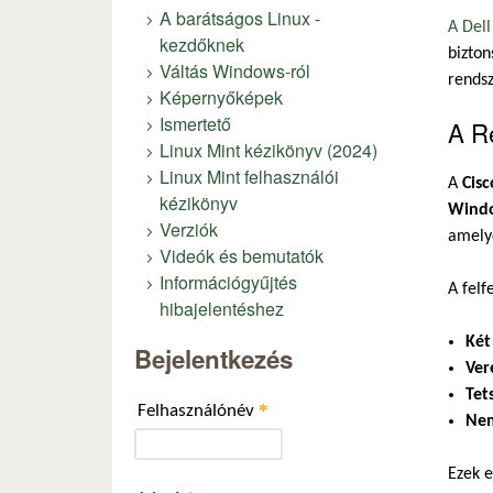
A barátságos Linux -
A Dell
kezdőknek
bizton
Váltás Windows-ról
rendsz
Képernyőképek
Ismertető
A R
Linux Mint kézikönyv (2024)
Linux Mint felhasználói
A
Cisc
kézikönyv
Windo
Verziók
amely
Videók és bemutatók
Információgyűjtés
A felf
hibajelentéshez
Két
Bejelentkezés
Ver
Tet
*
Felhasználónév
Nem
Ezek 