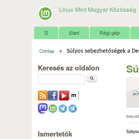
Linux Mint Magyar Közösség
Főmenü
☰
Start
Régi gép
»
Súlyos sebezhetőségek a De
Címlap
Jelenlegi hely
Sú
Keresés az oldalon
Keresés
Bekül
Ismertetők
Súlyos