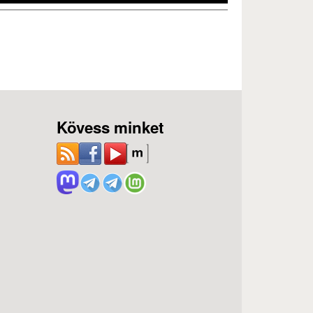
Kövess minket
ozás)
)