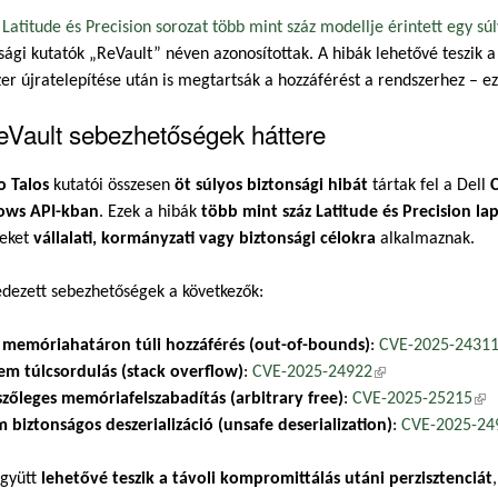
 Latitude és Precision sorozat több mint száz modellje érintett egy 
sági kutatók „ReVault” néven azonosítottak. A hibák lehetővé teszik
er újratelepítése után is megtartsák a hozzáférést a rendszerhez – ezz
eVault sebezhetőségek háttere
o Talos
kutatói összesen
öt súlyos biztonsági hibát
tártak fel a Dell
ws API-kban
. Ezek a hibák
több mint száz Latitude és Precision l
eket
vállalati, kormányzati vagy biztonsági célokra
alkalmaznak.
edezett sebezhetőségek a következők:
 memóriahatáron túli hozzáférés (out-of-bounds)
:
CVE-2025-2431
em túlcsordulás (stack overflow)
:
CVE-2025-24922
(külső hivatkozás)
szőleges memóriafelszabadítás (arbitrary free)
:
CVE-2025-25215
(kü
 biztonságos deszerializáció (unsafe deserialization)
:
CVE-2025-24
együtt
lehetővé teszik a távoli kompromittálás utáni perzisztenciát