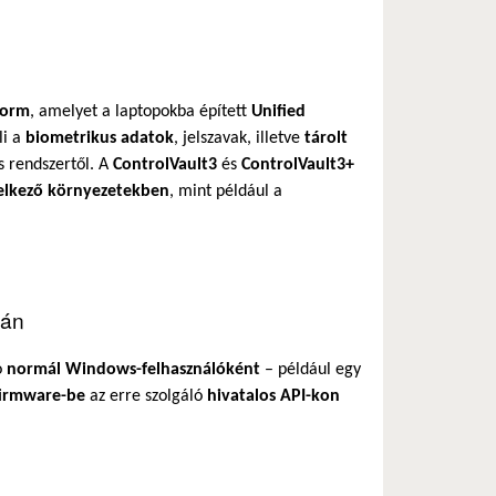
form
, amelyet a laptopokba épített
Unified
li a
biometrikus adatok
, jelszavak, illetve
tárolt
s rendszertől. A
ControlVault3
és
ControlVault3+
elkező környezetekben
, mint például a
tán
ó
normál Windows-felhasználóként
– például egy
firmware-be
az erre szolgáló
hivatalos API-kon