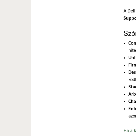
A Del
Suppo
Szó
Con
hit
Uni
Fir
Des
kód
Sta
Arb
Cha
Enh
azo
Ha a k