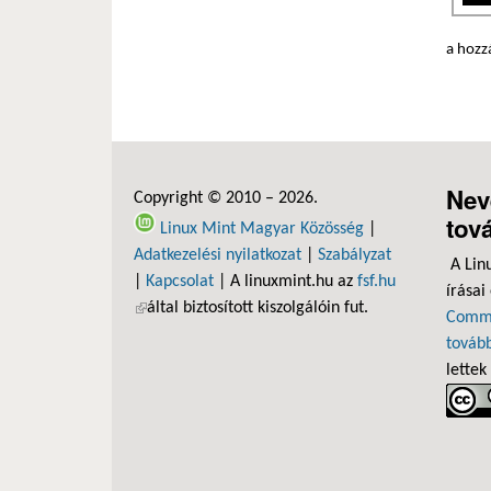
a hozz
Nev
Copyright © 2010 – 2026.
tov
Linux Mint Magyar Közösség
|
Adatkezelési nyilatkozat
|
Szabályzat
A Lin
|
Kapcsolat
| A linuxmint.hu az
fsf.hu
írásai
(külső hivatkozás)
által biztosított kiszolgálóin fut.
Commo
tovább
lettek