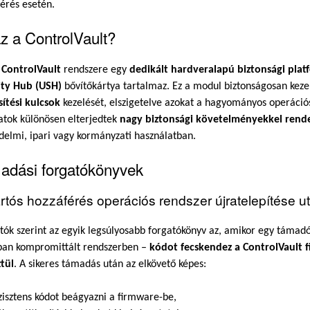
érés esetén.
z a ControlVault?
l
ControlVault
rendszere egy
dedikált hardveralapú biztonsági plat
ity Hub (USH)
bővítőkártya tartalmaz. Ez a modul biztonságosan keze
sítési kulcsok
kezelését, elszigetelve azokat a hagyományos operáció
atok különösen elterjedtek
nagy biztonsági követelményekkel rend
elmi, ipari vagy kormányzati használatban.
adási forgatókönyvek
artós hozzáférés operációs rendszer újratelepítése u
tók szerint az egyik legsúlyosabb forgatókönyv az, amikor egy támad
ban kompromittált rendszerben –
kódot fecskendez a ControlVault 
tül
. A sikeres támadás után az elkövető képes:
zisztens kódot beágyazni a firmware-be,