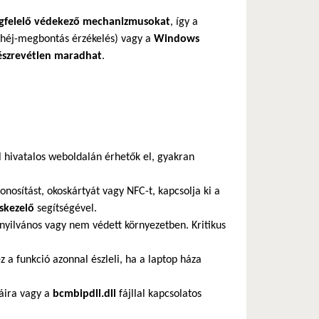
gfelelő védekező mechanizmusokat
, így a
héj-megbontás érzékelés) vagy a
Windows
észrevétlen maradhat
.
ll hivatalos weboldalán érhetők el, gyakran
nosítást, okoskártyát vagy NFC-t, kapcsolja ki a
skezelő
segítségével.
 nyilvános vagy nem védett környezetben. Kritikus
 a funkció azonnal észleli, ha a laptop háza
báira vagy a
bcmbipdll.dll
fájllal kapcsolatos