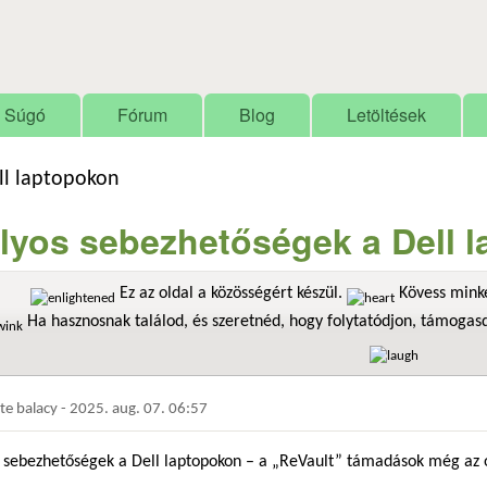
Ugrás a tartalomra
Súgó
Fórum
Blog
Letöltések
ll laptopokon
lyos sebezhetőségek a Dell 
Ez az oldal a közösségért készül.
Kövess minke
Ha hasznosnak találod, és szeretnéd, hogy folytatódjon, támoga
dte
balacy
-
2025. aug. 07. 06:57
 sebezhetőségek a Dell laptopokon – a „ReVault” támadások még az op