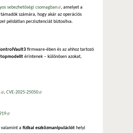
súlyos sebezhetőségi csomagban
(külső hivatkozás)
, amelyet a
 a támadók számára, hogy akár az operációs
el példátlan perzisztenciát biztosítva.
ControlVault3
firmware-ében és az ahhoz tartozó
aptopmodellt
érintenek – különösen azokat,
1
(külső hivatkozás)
,
CVE-2025-25050
(külső hivatkozás)
lső hivatkozás)
919
(külső hivatkozás)
, valamint a
fizikai eszközmanipulációt
helyi