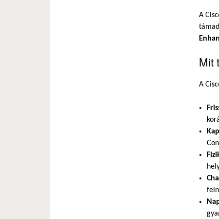
A Cisc
táma
Enhan
Mit 
A Cisc
Fri
kor
Kap
Con
Fiz
hel
Cha
feln
Nap
gya