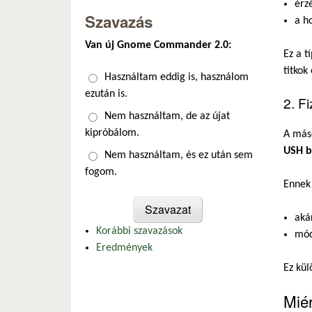
érzé
Szavazás
a h
Van új Gnome Commander 2.0:
Ez a t
titkok 
Választások
Használtam eddig is, használom
ezután is.
2. F
Nem használtam, de az újat
kipróbálom.
A máso
USH b
Nem használtam, és ez után sem
fogom.
Ennek
aká
Korábbi szavazások
mód
Eredmények
Ez kü
Mié