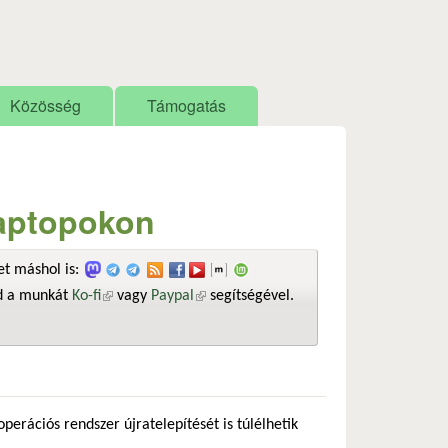
Közösség
Támogatás
laptopokon
t máshol is:
sd a munkát
Ko-fi
(külső hivatkozás)
vagy
Paypal
(külső hivatkozás)
segítségével.
erációs rendszer újratelepítését is túlélhetik