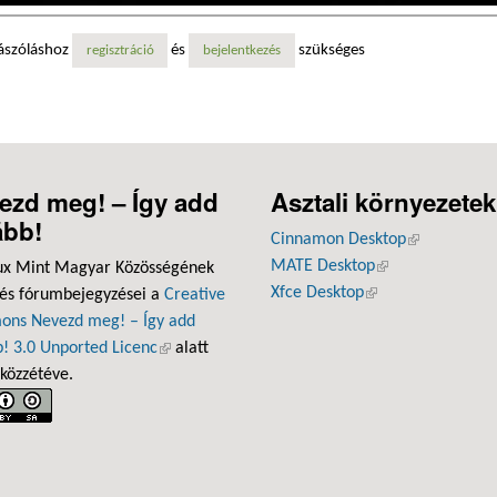
ászóláshoz
és
szükséges
regisztráció
bejelentkezés
ezd meg! – Így add
Asztali környezetek
ább!
Cinnamon Desktop
(külső hivatk
MATE Desktop
(külső hivatkozás
ux Mint Magyar Közösségének
Xfce Desktop
(külső hivatkozás)
 és fórumbejegyzései a
Creative
ns Nevezd meg! – Így add
! 3.0 Unported Licenc
(külső hivatkozás)
alatt
 közzétéve.