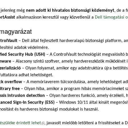
l jelenleg még
nem adott ki hivatalos biztonsági közleményt
, de a 
rtAssist
alkalmazáson keresztül vagy közvetlenül a
Dell támogatási o
magyarázat
trolVault
– Dell által fejlesztett hardveralapú biztonsági platform, 
elesítési adatok védelmére.
fied Security Hub (USH)
– A ControlVault technológiát megvalósító b
mware
– Alacsony szintű szoftver, amely hardvereszközök működését i
zerializáció
– Olyan folyamat, amikor egy adatstruktúra újra betöltés
futtatásra adhat lehetőséget.
ck overflow
– A memóriaverem túlcsordulása, amely lehetőséget adha
itrary free
– Olyan hiba, amikor a program hibás memóriacímeket sza
ssis intrusion detection
– Olyan hardveres funkció, amely érzékeli, h
anced Sign-In Security (ESS)
– Windows 10/11 által kínált megerősít
nosítást és hardveres biztonsági modulokat is használ.
észüléke érintett lehet
(külső hivatkozás)
, javasolt mielőbb letölteni a frissítéseket a 