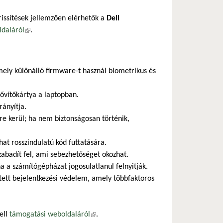
frissítések jellemzően elérhetők a
Dell
ldaláról
(külső hivatkozás)
.
amely különálló firmware-t használ biometrikus és
ővítőkártya a laptopban.
rányítja.
re kerül; ha nem biztonságosan történik,
t rosszindulatú kód futtatására.
badít fel, ami sebezhetőséget okozhat.
a a számítógépházat jogosulatlanul felnyitják.
ett bejelentkezési védelem, amely többfaktoros
Dell
támogatási weboldaláról
(külső hivatkozás)
.