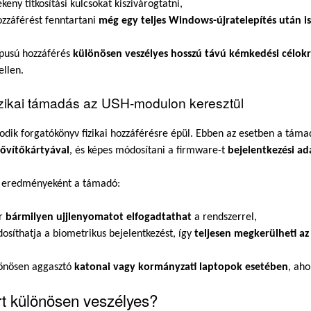
keny titkosítási kulcsokat kiszivárogtatni,
ozzáférést fenntartani
még egy teljes Windows-újratelepítés után is
ípusú hozzáférés
különösen veszélyes hosszú távú kémkedési célok
ellen.
izikai támadás az USH-modulon keresztül
dik forgatókönyv fizikai hozzáférésre épül. Ebben az esetben a tám
ővítőkártyával
, és képes módosítani a firmware-t
bejelentkezési ad
 eredményeként a támadó:
r
bármilyen ujjlenyomatot elfogadtathat
a rendszerrel,
osíthatja a biometrikus bejelentkezést, így
teljesen megkerülheti az
lönösen aggasztó
katonai vagy kormányzati laptopok esetében
, aho
rt különösen veszélyes?