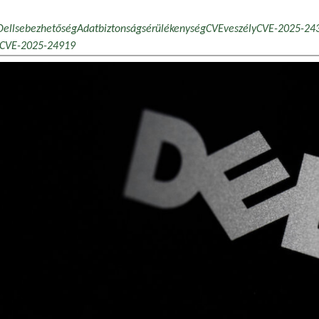
Dell
sebezhetőség
Adatbiztonság
sérülékenység
CVE
veszély
CVE-2025-24
CVE-2025-24919