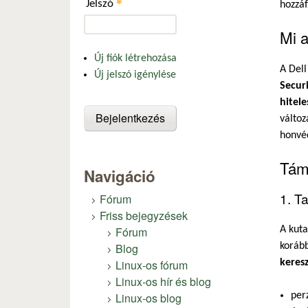
*
Jelszó
hozzáf
Mi a
Új fiók létrehozása
A Del
Új jelszó igénylése
Secur
hitele
változ
honvéd
Tám
Navigáció
1. T
Fórum
Friss bejegyzések
Fórum
A kuta
Blog
koráb
Linux-os fórum
keresz
Linux-os hír és blog
Linux-os blog
per