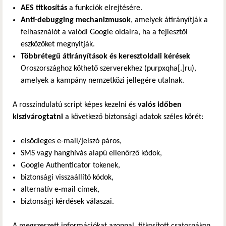
AES titkosítás
a funkciók elrejtésére.
Anti-debugging mechanizmusok
, amelyek átirányítják a
felhasználót a valódi Google oldalra, ha a fejlesztői
eszközöket megnyitják.
Többrétegű átirányítások és keresztoldali kérések
Oroszországhoz köthető szerverekhez (purpxqha[.]ru),
amelyek a kampány nemzetközi jellegére utalnak.
A rosszindulatú script képes kezelni és
valós időben
kiszivárogtatni
a következő biztonsági adatok széles körét:
elsődleges e-mail/jelszó páros,
SMS vagy hanghívás alapú ellenőrző kódok,
Google Authenticator tokenek,
biztonsági visszaállító kódok,
alternatív e-mail címek,
biztonsági kérdések válaszai.