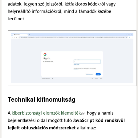
adatok, legyen szó jelszóról, kétfaktoros kódokról vagy
helyreállító információkról, mind a támadók kezébe
kerülnek.
Technikai kifinomultság
A
kiberbiztonsági elemzők kiemelték
(külső hivatkozás)
, hogy a hamis
bejelentkezési oldal mögött futó
JavaScript kód rendkívül
fejlett obfuszkációs módszereket
alkalmaz: