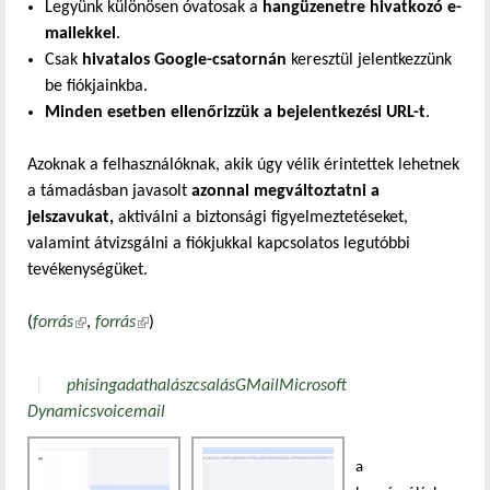
Legyünk különösen óvatosak a
hangüzenetre hivatkozó e-
mailekkel
.
Csak
hivatalos Google-csatornán
keresztül jelentkezzünk
be fiókjainkba.
Minden esetben ellenőrizzük
a bejelentkezési URL-t
.
Azoknak a felhasználóknak, akik úgy vélik érintettek lehetnek
a támadásban javasolt
azonnal megváltoztatni a
jelszavukat,
aktiválni a biztonsági figyelmeztetéseket,
valamint átvizsgálni a fiókjukkal kapcsolatos legutóbbi
tevékenységüket.
(
forrás
(külső hivatkozás)
,
forrás
(külső hivatkozás)
)
phising
adathalász
csalás
GMail
Microsoft
Dynamics
voicemail
a