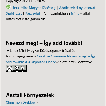
Copyright © 2010 – 2026.
Linux Mint Magyar Közösség
|
Adatkezelési nyilatkozat
|
Szabályzat
|
Kapcsolat
| A linuxmint.hu az
fsf.hu
(külső hivatkozás)
által
biztosított kiszolgálóin fut.
Nevezd meg! – Így add tovább!
A Linux Mint Magyar Közösségének írásai és
fórumbejegyzései a
Creative Commons Nevezd meg! – Így
add tovább! 3.0 Unported Licenc
(külső hivatkozás)
alatt lettek közzétéve.
Asztali környezetek
Cinnamon Desktop
(külső hivatkozás)