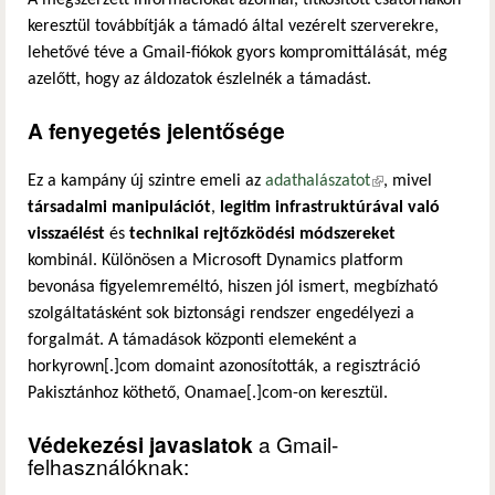
A megszerzett információkat azonnal, titkosított csatornákon
keresztül továbbítják a támadó által vezérelt szerverekre,
lehetővé téve a Gmail-fiókok gyors kompromittálását, még
azelőtt, hogy az áldozatok észlelnék a támadást.
A fenyegetés jelentősége
Ez a kampány új szintre emeli az
adathalászatot
(külső hivatkozás)
, mivel
társadalmi manipulációt
,
legitim infrastruktúrával való
visszaélést
és
technikai rejtőzködési módszereket
kombinál. Különösen a Microsoft Dynamics platform
bevonása figyelemreméltó, hiszen jól ismert, megbízható
szolgáltatásként sok biztonsági rendszer engedélyezi a
forgalmát. A támadások központi elemeként a
horkyrown[.]com domaint azonosították, a regisztráció
Pakisztánhoz köthető, Onamae[.]com-on keresztül.
Védekezési javaslatok
a Gmail-
felhasználóknak: