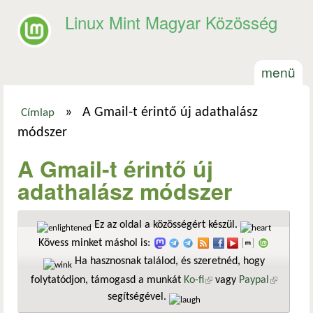
Ugrás a tartalomra
Linux Mint Magyar Közösség
menü
»
A Gmail-t érintő új adathalász
Címlap
Jelenlegi hely
módszer
A Gmail-t érintő új
adathalász módszer
Ez az oldal a közösségért készül.
Kövess minket máshol is:
Ha hasznosnak találod, és szeretnéd, hogy
folytatódjon, támogasd a munkát
Ko-fi
(külső hivatkozás)
vagy
Paypal
(külső
segítségével.
hivatkozá