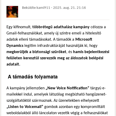
Beküldte
kami911
-
2025. aug. 21. 21:16
Egy kifinomult,
többrétegű adathalász kampány
célozza a
Gmail-felhasználókat, amely új szintre emeli a hitelesítő
adatok elleni támadásokat. A támadók a
Microsoft
Dynamics
legitim infrastruktúráját használják ki, hogy
megkerüljék a biztonsági szűrőket
, és
hamis bejelentkezési
felületen keresztül szerezzék meg az áldozatok belépési
adatait.
A támadás folyamata
A kampány jellemzően
„New Voice Notification”
tárgyú e-
mailekkel indul, amelyek látszólag megbízható hangüzenet-
szolgáltatóktól származnak. Az üzenetekben elhelyezett
„Listen to Voicemail”
gombok azonban egy kompromittált
weboldalakból álló láncolaton vezetik végig a felhasználókat