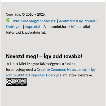
Copyright © 2010 – 2026.
Linux Mint Magyar Közösség
|
Adatkezelési nyilatkozat
|
Szabályzat
|
Kapcsolat
| A linuxmint.hu az
fsf.hu
(külső hivatkozás)
által
biztosított kiszolgálóin fut.
Nevezd meg! – Így add tovább!
A Linux Mint Magyar Közösségének írásai és
fórumbejegyzései a
Creative Commons Nevezd meg! – Így
add tovább! 3.0 Unported Licenc
(külső hivatkozás)
alatt lettek közzétéve.