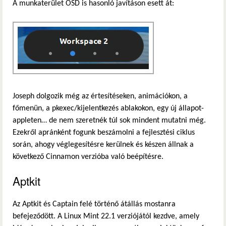
A munkaterület OSD is hasonló javításon esett át:
Joseph dolgozik még az értesítéseken, animációkon, a
főmenün, a pkexec/kijelentkezés ablakokon, egy új állapot-
appleten… de nem szeretnék túl sok mindent mutatni még.
Ezekről apránként fogunk beszámolni a fejlesztési ciklus
során, ahogy véglegesítésre kerülnek és készen állnak a
következő Cinnamon verzióba való beépítésre.
Aptkit
Az Aptkit és Captain felé történő átállás mostanra
befejeződött. A Linux Mint 22.1 verziójától kezdve, amely