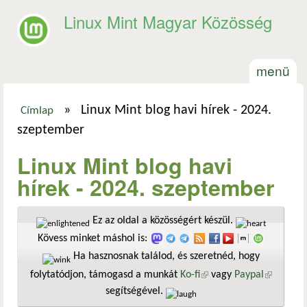
Ugrás a tartalomra
Linux Mint Magyar Közösség
menü
»
Linux Mint blog havi hírek - 2024.
Címlap
Jelenlegi hely
szeptember
Linux Mint blog havi
hírek - 2024. szeptember
Ez az oldal a közösségért készül.
Kövess minket máshol is:
Ha hasznosnak találod, és szeretnéd, hogy
folytatódjon, támogasd a munkát
Ko-fi
(külső hivatkozás)
vagy
Paypal
(külső
segítségével.
hivatkozá