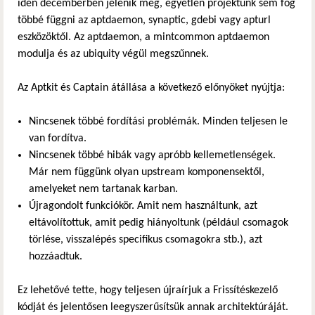
idén decemberben jelenik meg, egyetlen projektünk sem fog
többé függni az aptdaemon, synaptic, gdebi vagy apturl
eszközöktől. Az aptdaemon, a mintcommon aptdaemon
modulja és az ubiquity végül megszűnnek.
Az Aptkit és Captain átállása a következő előnyöket nyújtja:
Nincsenek többé fordítási problémák. Minden teljesen le
van fordítva.
Nincsenek többé hibák vagy apróbb kellemetlenségek.
Már nem függünk olyan upstream komponensektől,
amelyeket nem tartanak karban.
Újragondolt funkciókör. Amit nem használtunk, azt
eltávolítottuk, amit pedig hiányoltunk (például csomagok
törlése, visszalépés specifikus csomagokra stb.), azt
hozzáadtuk.
Ez lehetővé tette, hogy teljesen újraírjuk a Frissítéskezelő
kódját és jelentősen leegyszerűsítsük annak architektúráját.