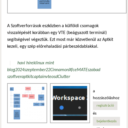
A Szoftverforrások eszközben a külföldi csomagok
visszalépését korábban egy VTE (beágyazott terminál)
segítségével végeztük. Ezt most már közvetlenül az Aptkit
kezeli, egy szép előrehaladási párbeszédablakkal.
havi hírek
linux mint
blog
2024
szeptember
22
Cinnamon
Xfce
MATE
szabad
szoftver
aptkit
captain
vte
os
d
Clutter
a
hozzászóláshoz
regisztráció
és
bejelentkezés