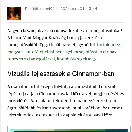
Beküldte
kami911
-
2024. okt. 01. 18:44
Nagyon köszönjük az adományaitokat és a támogatásotokat!
A Linux Mint Magyar Közösség honlapja ezektől a
támogatásoktól függetlenül üzemel, így kérlek
fontold meg a
magyar Linux Mint oldal pénzügyi támogatását, akár havi,
rendszeres támogatással, kisebb összegekkel
(külső hivatkozás)
.
Vizuális fejlesztések a Cinnamon-ban
A csapaton belül Joseph folytatja a varázslatait. Lépésről
lépésre javítja a Cinnamon asztali környezet megjelenését és
működését. Az új alapértelmezett téma megérkezett a fő
ágra. Sötétebb és kontrasztosabb, mint korábban. Az elemek
lekerekítettek, és rés került az appletek és a panel közé.