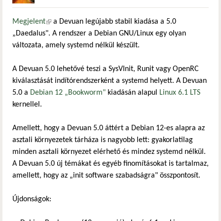
Megjelent
(külső hivatkozás)
a Devuan legújabb stabil kiadása a 5.0
„Daedalus". A rendszer a Debian GNU/Linux egy olyan
változata, amely systemd nélkül készült.
A Devuan 5.0 lehetővé teszi a SysVInit, Runit vagy OpenRC
kiválasztását indítórendszerként a systemd helyett. A Devuan
5.0 a
Debian 12 „Bookworm"
kiadásán alapul
Linux 6.1
LTS
kernellel.
Amellett, hogy a Devuan 5.0 áttért a Debian 12-es alapra az
asztali környezetek tárháza is nagyobb lett: gyakorlatilag
minden asztali környezet elérhető és mindez systemd nélkül.
A Devuan 5.0 új témákat és egyéb finomításokat is tartalmaz,
amellett, hogy az „init software szabadságra" összpontosít.
Újdonságok: