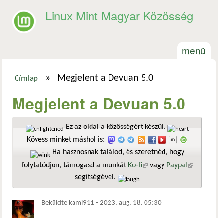
Ugrás a tartalomra
Linux Mint Magyar Közösség
menü
»
Megjelent a Devuan 5.0
Címlap
Jelenlegi hely
Megjelent a Devuan 5.0
Ez az oldal a közösségért készül.
Kövess minket máshol is:
Ha hasznosnak találod, és szeretnéd, hogy
folytatódjon, támogasd a munkát
Ko-fi
(külső hivatkozás)
vagy
Paypal
(külső
segítségével.
hivatkozá
Beküldte
kami911
-
2023. aug. 18. 05:30