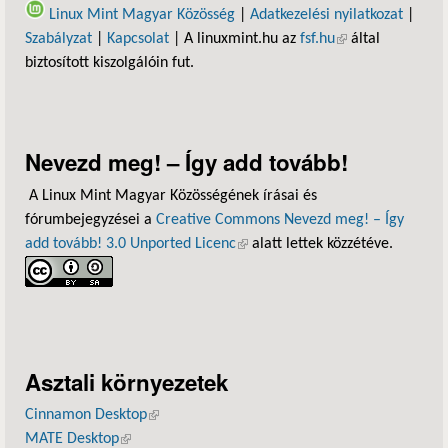
Linux Mint Magyar Közösség
|
Adatkezelési nyilatkozat
|
Szabályzat
|
Kapcsolat
| A linuxmint.hu az
fsf.hu
(külső hivatkozás)
által
biztosított kiszolgálóin fut.
Nevezd meg! – Így add tovább!
A Linux Mint Magyar Közösségének írásai és
fórumbejegyzései a
Creative Commons Nevezd meg! – Így
add tovább! 3.0 Unported Licenc
(külső hivatkozás)
alatt lettek közzétéve.
Asztali környezetek
Cinnamon Desktop
(külső hivatkozás)
MATE Desktop
(külső hivatkozás)