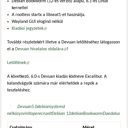
Debian Bookworm (12-es verzió) alapú, 6.1-es Linux
kernellel
A rootless startx a libseat1-et használja.
Wayland GUI elogind nélkül
Kiadási jegyzetek
(külső hivatkozás)
További részletekért illetve a Devuan letöltéséhez látogasson
el a
Devuan hivatalos oldalára
(külső hivatkozás)
!
Letöltések
(külső hivatkozás)
A következő, 6.0-s Devuan kiadás kódneve Excalibur. A
kalandvágyók számára már elérhetőek a repók a
teszteléshez.
Devuan
5.0
debian
systemd
nélkü
sysvinit
openrc
runit
Debian 12
debian
Bookworm
Daedalus
Csatolmány
Méret