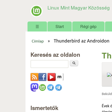
Linux Mint Magyar Közösség
Főmenü
☰
Start
Régi gép
»
Thunderbird az Androidon
Címlap
Jelenlegi hely
Th
Keresés az oldalon
Keresés
Bekül
Ismertetők
Évek ó