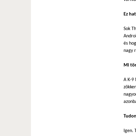
Ez hat
Sok Th
Androi
és hog
nagy r
Mi tö
A K-9 
zökke
nagyon
azonb
Tudom
Igen. 