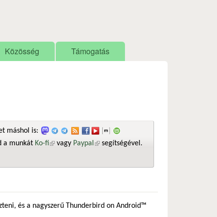
Közösség
Támogatás
t máshol is:
sd a munkát
Ko-fi
(külső hivatkozás)
vagy
Paypal
(külső hivatkozás)
segítségével.
eszteni, és a nagyszerű Thunderbird on Android™