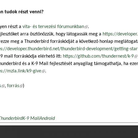
n tudok részt venni?
yen részt a
vita- és tervezési fórumunkban
(külső hivatkozás)
.
ejlesztőket arra ösztönözzük, hogy látogassák meg a
https://developer
rezze meg a Thunderbird forráskódját a következő honlap meglátogat
ps://developer.thunderbird.net/thunderbird-development/getting-star
-9 mail forráskódja elérhető itt:
https://github.com/thundernest/k-9
(k
hunderbird és a K-9 Mail fejlesztését anyagilag támogathatja, ha eze
ps://mzla.link/k9-give
(külső hivatkozás)
.
s
(külső hivatkozás)
,
forrás
(külső hivatkozás)
)
Thunderbird
K-9 Mail
Android