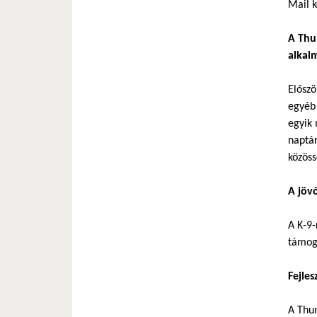
Mail k
A Thu
alkal
Előszö
egyéb 
egyik 
naptár
közöss
A jöv
A K-9-
támoga
Fejle
A Thun