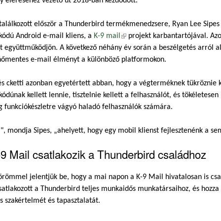
 eléréséhez vezető út 2018-ban kezdődött.
találkozott először a Thunderbird termékmenedzsere, Ryan Lee Sipes C
kódú Android e-mail kliens, a
K-9 mail
(külső hivatkozás)
projekt karbantartójával. Azo
t együttműködjön. A következő néhány év során a beszélgetés arról al
nőmentes e-mail élményt a különböző platformokon.
s cketti azonban egyetértett abban, hogy a végterméknek tükröznie kel
kódúnak kellett lennie, tisztelnie kellett a felhasználót, és tökéletese
 funkciókészletre vágyó haladó felhasználók számára.
", mondja Sipes, „ahelyett, hogy egy mobil klienst fejlesztenénk a s
9 Mail csatlakozik a Thunderbird családhoz
örömmel jelentjük be, hogy a mai napon a K-9 Mail hivatalosan is csa
atlakozott a Thunderbird teljes munkaidős munkatársaihoz, és hozz
s szakértelmét és tapasztalatát.