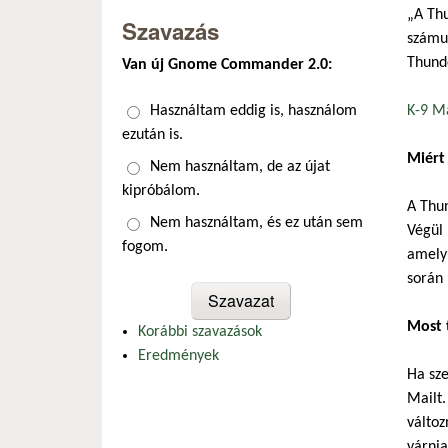
„A Thu
Szavazás
számun
Thund
Van új Gnome Commander 2.0:
Választások
Használtam eddig is, használom
K-9 Ma
ezután is.
Miért 
Nem használtam, de az újat
kipróbálom.
A Thun
Nem használtam, és ez után sem
Végül 
fogom.
amely 
során 
Most 
Korábbi szavazások
Eredmények
Ha sze
Mailt.
változ
várnia