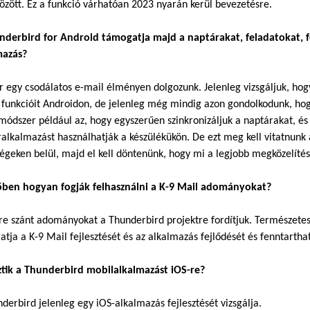
özött. Ez a funkció várhatóan 2023 nyarán kerül bevezetésre.
nderbird for Android támogatja majd a naptárakat, feladatokat, fe
mazás?
r egy csodálatos e-mail élményen dolgozunk. Jelenleg vizsgáljuk, hog
funkcióit Androidon, de jelenleg még mindig azon gondolkodunk, hog
módszer például az, hogy egyszerűen szinkronizáljuk a naptárakat, és a
alkalmazást használhatják a készülékükön. De ezt meg kell vitatnunk 
égeken belül, majd el kell döntenünk, hogy mi a legjobb megközelítés
őben hogyan fogják felhasználni a K-9 Mail adományokat?
re szánt adományokat a Thunderbird projektre fordítjuk. Természete
tja a K-9 Mail fejlesztését és az alkalmazás fejlődését és fenntart
sztik a Thunderbird mobilalkalmazást iOS-re?
derbird jelenleg egy iOS-alkalmazás fejlesztését vizsgálja.