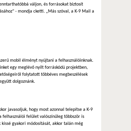
enntarthatóbbá váljon, és forrásokat biztosít
ásához" - mondja cketti. „Más szóval, a K-9 Mail a
zerű mobil élményt nyújtani a felhasználóinknak.
inket egy meglévő nyílt forráskódú projektben,
etőségeiről folytatott többéves megbeszélések
 együtt dolgoznánk.
kor javasoljuk, hogy most azonnal telepítse a K-9
felhasználói felület valószínűleg többször is
 kissé gyakori módosítását, akkor talán még