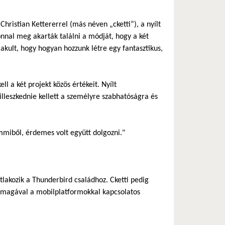
hristian Kettererrel (más néven „cketti”), a nyílt
nnal meg akarták találni a módját, hogy a két
akult, hogy hogyan hozzunk létre egy fantasztikus,
l a két projekt közös értékeit. Nyílt
n illeszkednie kellett a személyre szabhatóságra és
emmiből, érdemes volt együtt dolgozni."
tlakozik a Thunderbird családhoz. Cketti pedig
a magával a mobilplatformokkal kapcsolatos