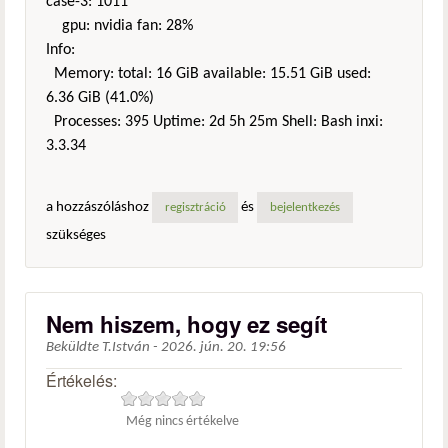
case-3: 1011
gpu: nvidia fan: 28%
Info:
Memory: total: 16 GiB available: 15.51 GiB used:
6.36 GiB (41.0%)
Processes: 395 Uptime: 2d 5h 25m Shell: Bash inxi:
3.3.34
a hozzászóláshoz
és
regisztráció
bejelentkezés
szükséges
Nem hiszem, hogy ez segít
Beküldte
T.István
-
2026. jún. 20. 19:56
Értékelés:
Még nincs értékelve