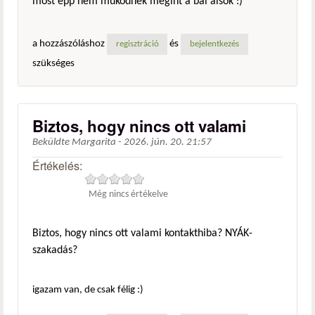
most épp nem működnek megint a bal alsók :)
a hozzászóláshoz
és
regisztráció
bejelentkezés
szükséges
Biztos, hogy nincs ott valami
Beküldte
Margarita
-
2026. jún. 20. 21:57
Értékelés:
Még nincs értékelve
Biztos, hogy nincs ott valami kontakthiba? NYÁK-
szakadás?
igazam van, de csak félig :)