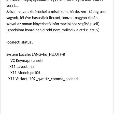
venni....
Szóval ha valakit érdekel a misztikum, kérdezzen (átlag user
vagyok, fél éve használok linuxot, konzolt nagyon ritkán,
szoval az onnan kinyerhető informáciokhoz segítség kell)
(gondolom konzolban direkt nem működik a ctrl c ctrl v)
localectl status :
System Locale: LANG=hu_HU.UTF-8
VC Keymap: (unset)
X11 Layout: hu
X11 Model: pc105
X11 Variant: 102_qwertz_comma_nodead