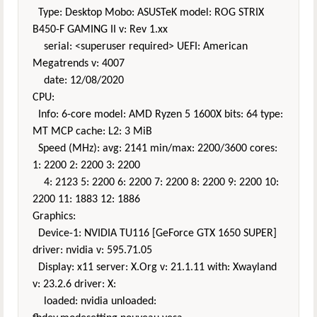
Type: Desktop Mobo: ASUSTeK model: ROG STRIX
B450-F GAMING II v: Rev 1.xx
serial: <superuser required> UEFI: American
Megatrends v: 4007
date: 12/08/2020
CPU:
Info: 6-core model: AMD Ryzen 5 1600X bits: 64 type:
MT MCP cache: L2: 3 MiB
Speed (MHz): avg: 2141 min/max: 2200/3600 cores:
1: 2200 2: 2200 3: 2200
4: 2123 5: 2200 6: 2200 7: 2200 8: 2200 9: 2200 10:
2200 11: 1883 12: 1886
Graphics:
Device-1: NVIDIA TU116 [GeForce GTX 1650 SUPER]
driver: nvidia v: 595.71.05
Display: x11 server: X.Org v: 21.1.11 with: Xwayland
v: 23.2.6 driver: X:
loaded: nvidia unloaded: