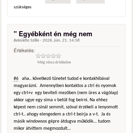
szükséges
" Egyébként én még nem
Beküldte
Szilla
-
2026. jún. 21. 14:58
Értékelés:
Még nincs értékelve
#6
aha.. következő tünetet tudod e kontakhibával
magyarázni. Amennyiben kontaktos a ctrl és nyomok
egy ctrl+v egy beviteli mezőben (nem üres a vágólap)
akkor ugye egy sima v betűt fog beírni. Na ehhez
képest nem csinál semmit, szóval érzékeli a lenyomott
ctrl-t.. ahogy elengedem a ctrl-t beírja a v-t. Ja és
másik windowsos gépre átdugva működik... tudom
mikor átvittem megmozdult...