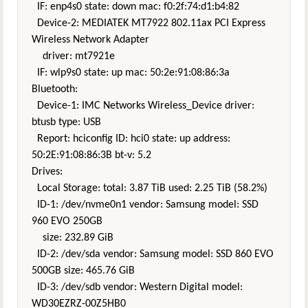
IF: enp4s0 state: down mac: f0:2f:74:d1:b4:82
Device-2: MEDIATEK MT7922 802.11ax PCI Express
Wireless Network Adapter
driver: mt7921e
IF: wlp9s0 state: up mac: 50:2e:91:08:86:3a
Bluetooth:
Device-1: IMC Networks Wireless_Device driver:
btusb type: USB
Report: hciconfig ID: hci0 state: up address:
50:2E:91:08:86:3B bt-v: 5.2
Drives:
Local Storage: total: 3.87 TiB used: 2.25 TiB (58.2%)
ID-1: /dev/nvme0n1 vendor: Samsung model: SSD
960 EVO 250GB
size: 232.89 GiB
ID-2: /dev/sda vendor: Samsung model: SSD 860 EVO
500GB size: 465.76 GiB
ID-3: /dev/sdb vendor: Western Digital model:
WD30EZRZ-00Z5HB0