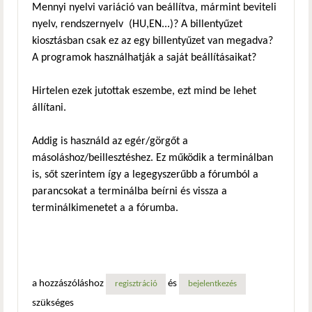
Mennyi nyelvi variáció van beállítva, mármint beviteli
nyelv, rendszernyelv (HU,EN...)? A billentyűzet
kiosztásban csak ez az egy billentyűzet van megadva?
A programok használhatják a saját beállításaikat?
Hirtelen ezek jutottak eszembe, ezt mind be lehet
állítani.
Addig is használd az egér/görgőt a
másoláshoz/beillesztéshez. Ez működik a terminálban
is, sőt szerintem így a legegyszerűbb a fórumból a
parancsokat a terminálba beírni és vissza a
terminálkimenetet a a fórumba.
a hozzászóláshoz
és
regisztráció
bejelentkezés
szükséges