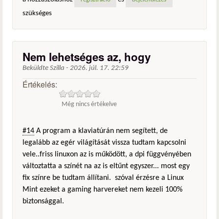
regisztráció
bejelentkezés
szükséges
Nem lehetséges az, hogy
Beküldte
Szilla
-
2026. júl. 17. 22:59
Értékelés:
Még nincs értékelve
#14
A program a klaviatúrán nem segített, de
legalább az egér világítását vissza tudtam kapcsolni
vele..friss linuxon az is működött, a dpi függvényében
változtatta a színét na az is eltűnt egyszer... most egy
fix színre be tudtam állítani. szóval érzésre a Linux
Mint ezeket a gaming harvereket nem kezeli 100%
biztonsággal.