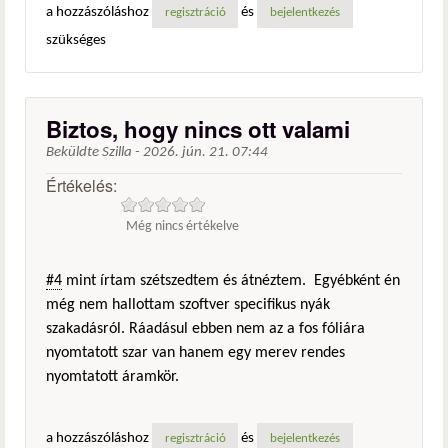
a hozzászóláshoz
és
regisztráció
bejelentkezés
szükséges
Biztos, hogy nincs ott valami
Beküldte
Szilla
-
2026. jún. 21. 07:44
Értékelés:
Még nincs értékelve
#4
mint írtam szétszedtem és átnéztem. Egyébként én
még nem hallottam szoftver specifikus nyák
szakadásról. Ráadásul ebben nem az a fos fóliára
nyomtatott szar van hanem egy merev rendes
nyomtatott áramkör.
a hozzászóláshoz
és
regisztráció
bejelentkezés