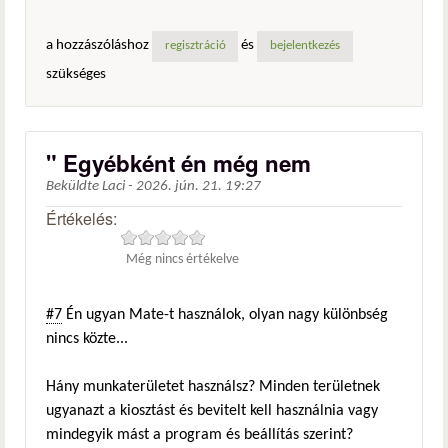
a hozzászóláshoz
és
regisztráció
bejelentkezés
szükséges
" Egyébként én még nem
Beküldte
Laci
-
2026. jún. 21. 19:27
Értékelés:
Még nincs értékelve
#7
Én ugyan Mate-t használok, olyan nagy különbség
nincs közte...
Hány munkaterületet használsz? Minden területnek
ugyanazt a kiosztást és bevitelt kell használnia vagy
mindegyik mást a program és beállítás szerint?