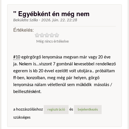
" Egyébként én még nem
Beküldte
Szilla
-
2026. jún. 22. 22:28
Értékelés:
Még nincs értékelve
#10
egérgörgő lenyomása megvan már vagy 20 éve
ja. Nekem is...viszont 7 gombnál kevesebbel rendelkező
egerem is kb 20 évvel ezelőtt volt utoljára.. próbáltam
ff-ben, konzolban, meg még pár helyen, görgő
lenyomása nálam véletlenül sem működik másolás /
beillesztésként.
a hozzászóláshoz
és
regisztráció
bejelentkezés
szükséges