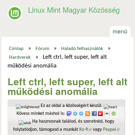
Ugrás a tartalomra
Linux Mint Magyar Közösség
menü
»
»
»
Címlap
Fórum
Haladó felhasználók
Jelenlegi hely
»
Left ctrl, left super, left alt
Hardverek
működési anomália
Left ctrl, left super, left alt
működési anomália
Ez az oldal a közösségért készül.
Kövess minket máshol is:
Ha hasznosnak találod, és szeretnéd, hogy
folytatódjon, támogasd a munkát
Ko-fi
(külső hivatkozás)
vagy
Paypal
(külső