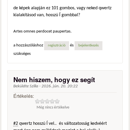
de képek alapján ez 101 gombos, vagy neked qwertz
kialakításod van, hosszú Í gombbal?
Artes omnes perdocet paupertas.
a hozzászóláshoz
és
regisztráció
bejelentkezés
szükséges
Nem hiszem, hogy ez segít
Beküldte
Szilla
-
2026. jún. 20. 20:22
Értékelés:
Még nincs értékelve
#2
qwertz hosszú Í vel.. és változatosság kedvéért