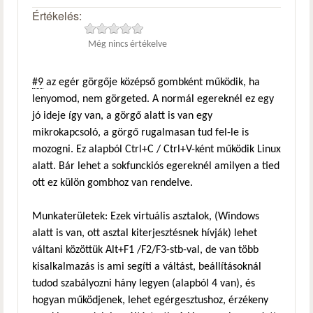
Értékelés:
Még nincs értékelve
#9
az egér görgője középső gombként működik, ha
lenyomod, nem görgeted. A normál egereknél ez egy
jó ideje így van, a görgő alatt is van egy
mikrokapcsoló, a görgő rugalmasan tud fel-le is
mozogni. Ez alapból Ctrl+C / Ctrl+V-ként működik Linux
alatt. Bár lehet a sokfunckiós egereknél amilyen a tied
ott ez külön gombhoz van rendelve.
Munkaterületek: Ezek virtuális asztalok, (Windows
alatt is van, ott asztal kiterjesztésnek hívják) lehet
váltani közöttük Alt+F1 /F2/F3-stb-val, de van több
kisalkalmazás is ami segíti a váltást, beállításoknál
tudod szabályozni hány legyen (alapból 4 van), és
hogyan működjenek, lehet egérgesztushoz, érzékeny