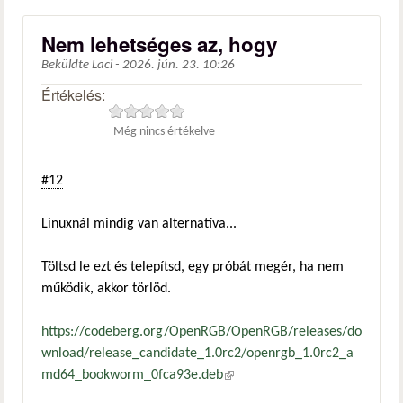
Nem lehetséges az, hogy
Beküldte
Laci
-
2026. jún. 23. 10:26
Értékelés:
Még nincs értékelve
#12
Linuxnál mindig van alternatíva...
Töltsd le ezt és telepítsd, egy próbát megér, ha nem
működik, akkor törlöd.
https://codeberg.org/OpenRGB/OpenRGB/releases/do
wnload/release_candidate_1.0rc2/openrgb_1.0rc2_a
md64_bookworm_0fca93e.deb
(külső hivatkozás)