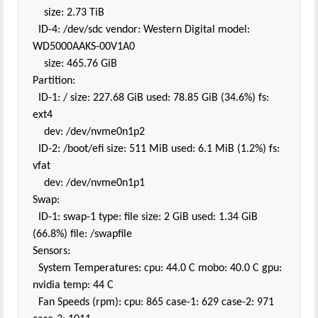
size: 2.73 TiB
ID-4: /dev/sdc vendor: Western Digital model:
WD5000AAKS-00V1A0
size: 465.76 GiB
Partition:
ID-1: / size: 227.68 GiB used: 78.85 GiB (34.6%) fs:
ext4
dev: /dev/nvme0n1p2
ID-2: /boot/efi size: 511 MiB used: 6.1 MiB (1.2%) fs:
vfat
dev: /dev/nvme0n1p1
Swap:
ID-1: swap-1 type: file size: 2 GiB used: 1.34 GiB
(66.8%) file: /swapfile
Sensors:
System Temperatures: cpu: 44.0 C mobo: 40.0 C gpu:
nvidia temp: 44 C
Fan Speeds (rpm): cpu: 865 case-1: 629 case-2: 971