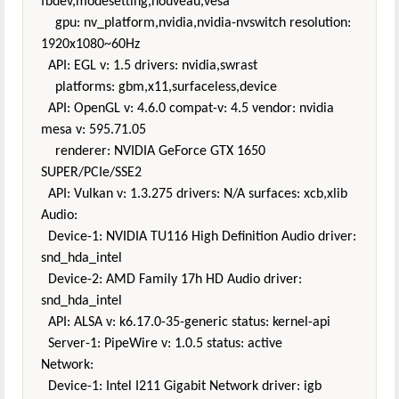
fbdev,modesetting,nouveau,vesa
gpu: nv_platform,nvidia,nvidia-nvswitch resolution:
1920x1080~60Hz
API: EGL v: 1.5 drivers: nvidia,swrast
platforms: gbm,x11,surfaceless,device
API: OpenGL v: 4.6.0 compat-v: 4.5 vendor: nvidia
mesa v: 595.71.05
renderer: NVIDIA GeForce GTX 1650
SUPER/PCIe/SSE2
API: Vulkan v: 1.3.275 drivers: N/A surfaces: xcb,xlib
Audio:
Device-1: NVIDIA TU116 High Definition Audio driver:
snd_hda_intel
Device-2: AMD Family 17h HD Audio driver:
snd_hda_intel
API: ALSA v: k6.17.0-35-generic status: kernel-api
Server-1: PipeWire v: 1.0.5 status: active
Network:
Device-1: Intel I211 Gigabit Network driver: igb