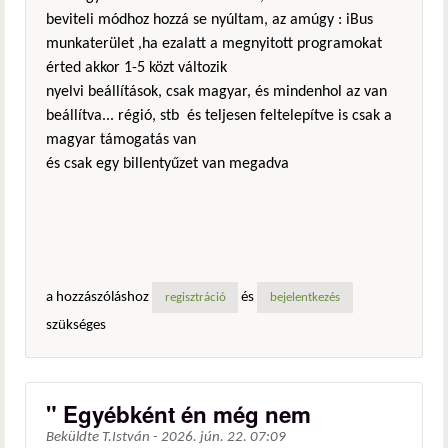
beviteli módhoz hozzá se nyúltam, az amúgy : iBus
munkaterület ,ha ezalatt a megnyitott programokat
érted akkor 1-5 közt változik
nyelvi beállítások, csak magyar, és mindenhol az van
beállítva... régió, stb és teljesen feltelepítve is csak a
magyar támogatás van
és csak egy billentyűzet van megadva
a hozzászóláshoz
és
regisztráció
bejelentkezés
szükséges
" Egyébként én még nem
Beküldte
T.István
-
2026. jún. 22. 07:09