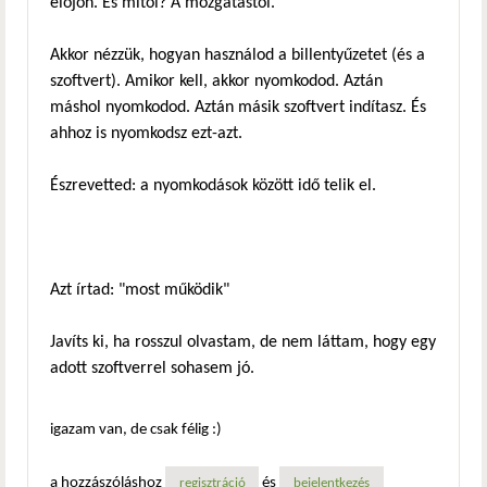
előjön. És mitől? A mozgatástól.
Akkor nézzük, hogyan használod a billentyűzetet (és a
szoftvert). Amikor kell, akkor nyomkodod. Aztán
máshol nyomkodod. Aztán másik szoftvert indítasz. És
ahhoz is nyomkodsz ezt-azt.
Észrevetted: a nyomkodások között idő telik el.
Azt írtad: "most működik"
Javíts ki, ha rosszul olvastam, de nem láttam, hogy egy
adott szoftverrel sohasem jó.
igazam van, de csak félig :)
a hozzászóláshoz
és
regisztráció
bejelentkezés