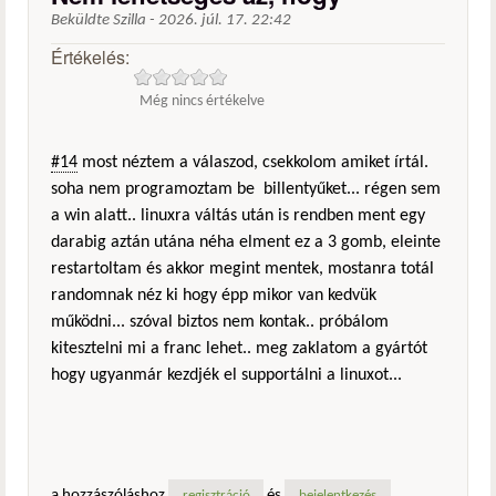
Beküldte
Szilla
-
2026. júl. 17. 22:42
Értékelés:
Még nincs értékelve
#14
most néztem a válaszod, csekkolom amiket írtál.
soha nem programoztam be billentyűket... régen sem
a win alatt.. linuxra váltás után is rendben ment egy
darabig aztán utána néha elment ez a 3 gomb, eleinte
restartoltam és akkor megint mentek, mostanra totál
randomnak néz ki hogy épp mikor van kedvük
működni... szóval biztos nem kontak.. próbálom
kitesztelni mi a franc lehet.. meg zaklatom a gyártót
hogy ugyanmár kezdjék el supportálni a linuxot...
a hozzászóláshoz
és