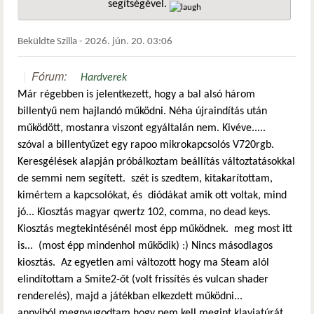
segítségével.
hivatkozá
Beküldte
Szilla
-
2026. jún. 20. 03:06
Fórum:
Hardverek
Már régebben is jelentkezett, hogy a bal alsó három
billentyű nem hajlandó működni. Néha újraindítás után
működött, mostanra viszont egyáltalán nem. Kivéve.....
szóval a billentyűzet egy rapoo mikrokapcsolós V720rgb.
Keresgélések alapján próbálkoztam beállítás változtatásokkal
de semmi nem segített. szét is szedtem, kitakarítottam,
kimértem a kapcsolókat, és diódákat amik ott voltak, mind
jó... Kiosztás magyar qwertz 102, comma, no dead keys.
Kiosztás megtekintésénél most épp működnek. meg most itt
is... (most épp mindenhol működik) :) Nincs másodlagos
kiosztás. Az egyetlen ami változott hogy ma Steam alól
elindítottam a Smite2-őt (volt frissítés és vulcan shader
renderelés), majd a játékban elkezdett működni...
annyiból megnyugodtam hogy nem kell megint klaviatúrát