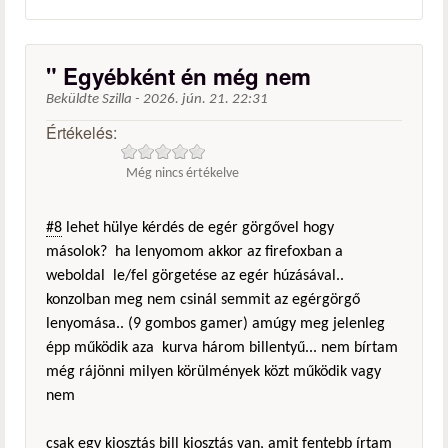
" Egyébként én még nem
Beküldte
Szilla
-
2026. jún. 21. 22:31
Értékelés:
Még nincs értékelve
#8
lehet hülye kérdés de egér görgővel hogy
másolok? ha lenyomom akkor az firefoxban a
weboldal le/fel görgetése az egér húzásával..
konzolban meg nem csinál semmit az egérgörgő
lenyomása.. (9 gombos gamer) amúgy meg jelenleg
épp működik aza kurva három billentyű... nem bírtam
még rájönni milyen körülmények közt működik vagy
nem
csak egy kiosztás bill kiosztás van, amit fentebb írtam