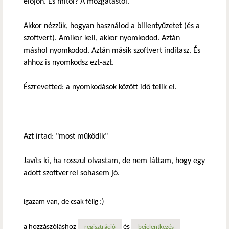
előjön. És mitől? A mozgatástól.
Akkor nézzük, hogyan használod a billentyűzetet (és a
szoftvert). Amikor kell, akkor nyomkodod. Aztán
máshol nyomkodod. Aztán másik szoftvert indítasz. És
ahhoz is nyomkodsz ezt-azt.
Észrevetted: a nyomkodások között idő telik el.
Azt írtad: "most működik"
Javíts ki, ha rosszul olvastam, de nem láttam, hogy egy
adott szoftverrel sohasem jó.
igazam van, de csak félig :)
a hozzászóláshoz
és
regisztráció
bejelentkezés