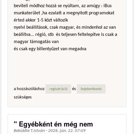
beviteli módhoz hozzá se nyúltam, az amúgy : iBus
munkaterület ,ha ezalatt a megnyitott programokat
érted akkor 1-5 közt változik
nyelvi beállítások, csak magyar, és mindenhol az van
beállítva... régió, stb és teljesen feltelepítve is csak a
magyar támogatás van
és csak egy billentyűzet van megadva
a hozzászóláshoz
és
regisztráció
bejelentkezés
szükséges
" Egyébként én még nem
Beküldte
T.István
-
2026. jún. 22. 07:09