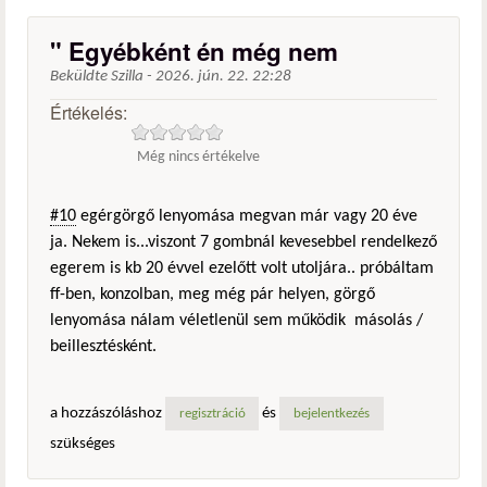
" Egyébként én még nem
Beküldte
Szilla
-
2026. jún. 22. 22:28
Értékelés:
Még nincs értékelve
#10
egérgörgő lenyomása megvan már vagy 20 éve
ja. Nekem is...viszont 7 gombnál kevesebbel rendelkező
egerem is kb 20 évvel ezelőtt volt utoljára.. próbáltam
ff-ben, konzolban, meg még pár helyen, görgő
lenyomása nálam véletlenül sem működik másolás /
beillesztésként.
a hozzászóláshoz
és
regisztráció
bejelentkezés
szükséges