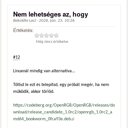
Nem lehetséges az, hogy
Beküldte
Laci
-
2026. jún. 23. 10:26
Értékelés:
Még nincs értékelve
#12
Linuxnál mindig van alternatíva...
Töltsd le ezt és telepítsd, egy próbát megér, ha nem
működik, akkor törlöd.
https://codeberg.org/OpenRGB/OpenRGB/releases/do
wnload/release_candidate_1.0rc2/openrgb_1.0rc2_a
md64_bookworm_0fca93e.deb
(külső hivatkozás)