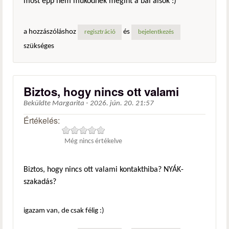
most épp nem működnek megint a bal alsók :)
a hozzászóláshoz
és
regisztráció
bejelentkezés
szükséges
Biztos, hogy nincs ott valami
Beküldte
Margarita
-
2026. jún. 20. 21:57
Értékelés:
Még nincs értékelve
Biztos, hogy nincs ott valami kontakthiba? NYÁK-
szakadás?
igazam van, de csak félig :)