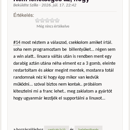
Beküldte
Szilla
-
2026. júl. 17. 22:42
Értékelés:
Még nincs értékelve
#14
most néztem a válaszod, csekkolom amiket írtál.
soha nem programoztam be billentyűket... régen sem
a win alatt.. linuxra váltás után is rendben ment egy
darabig aztán utána néha elment ez a 3 gomb, eleinte
restartoltam és akkor megint mentek, mostanra totál
randomnak néz ki hogy épp mikor van kedvük
működni... szóval biztos nem kontak.. próbálom
kitesztelni mi a franc lehet.. meg zaklatom a gyártót
hogy ugyanmár kezdjék el supportálni a linuxot...
a hozzászóláshoz
és