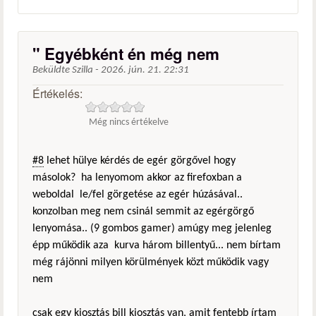
" Egyébként én még nem
Beküldte
Szilla
-
2026. jún. 21. 22:31
Értékelés:
Még nincs értékelve
#8
lehet hülye kérdés de egér görgővel hogy
másolok? ha lenyomom akkor az firefoxban a
weboldal le/fel görgetése az egér húzásával..
konzolban meg nem csinál semmit az egérgörgő
lenyomása.. (9 gombos gamer) amúgy meg jelenleg
épp működik aza kurva három billentyű... nem bírtam
még rájönni milyen körülmények közt működik vagy
nem
csak egy kiosztás bill kiosztás van, amit fentebb írtam