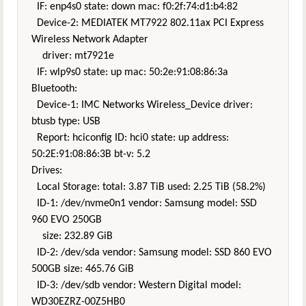
IF: enp4s0 state: down mac: f0:2f:74:d1:b4:82
Device-2: MEDIATEK MT7922 802.11ax PCI Express
Wireless Network Adapter
driver: mt7921e
IF: wlp9s0 state: up mac: 50:2e:91:08:86:3a
Bluetooth:
Device-1: IMC Networks Wireless_Device driver:
btusb type: USB
Report: hciconfig ID: hci0 state: up address:
50:2E:91:08:86:3B bt-v: 5.2
Drives:
Local Storage: total: 3.87 TiB used: 2.25 TiB (58.2%)
ID-1: /dev/nvme0n1 vendor: Samsung model: SSD
960 EVO 250GB
size: 232.89 GiB
ID-2: /dev/sda vendor: Samsung model: SSD 860 EVO
500GB size: 465.76 GiB
ID-3: /dev/sdb vendor: Western Digital model:
WD30EZRZ-00Z5HB0