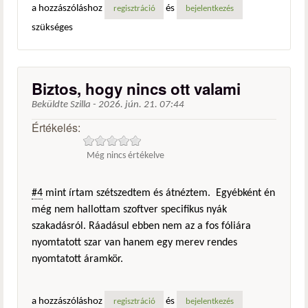
a hozzászóláshoz
és
regisztráció
bejelentkezés
szükséges
Biztos, hogy nincs ott valami
Beküldte
Szilla
-
2026. jún. 21. 07:44
Értékelés:
Még nincs értékelve
#4
mint írtam szétszedtem és átnéztem. Egyébként én
még nem hallottam szoftver specifikus nyák
szakadásról. Ráadásul ebben nem az a fos fóliára
nyomtatott szar van hanem egy merev rendes
nyomtatott áramkör.
a hozzászóláshoz
és
regisztráció
bejelentkezés