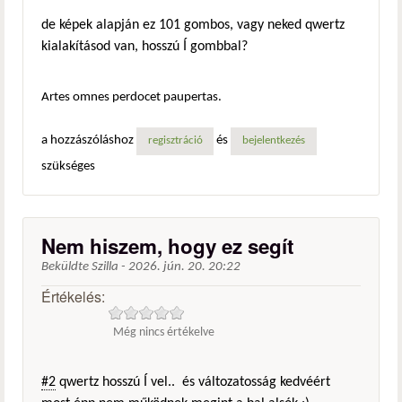
de képek alapján ez 101 gombos, vagy neked qwertz
kialakításod van, hosszú Í gombbal?
Artes omnes perdocet paupertas.
a hozzászóláshoz
és
regisztráció
bejelentkezés
szükséges
Nem hiszem, hogy ez segít
Beküldte
Szilla
-
2026. jún. 20. 20:22
Értékelés:
Még nincs értékelve
#2
qwertz hosszú Í vel.. és változatosság kedvéért