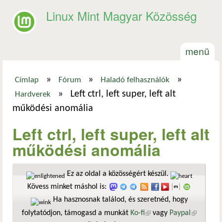
Ugrás a tartalomra
Linux Mint Magyar Közösség
menü
»
»
»
Címlap
Fórum
Haladó felhasználók
Jelenlegi hely
»
Left ctrl, left super, left alt
Hardverek
működési anomália
Left ctrl, left super, left alt
működési anomália
Ez az oldal a közösségért készül.
Kövess minket máshol is:
Ha hasznosnak találod, és szeretnéd, hogy
folytatódjon, támogasd a munkát
Ko-fi
(külső hivatkozás)
vagy
Paypal
(külső