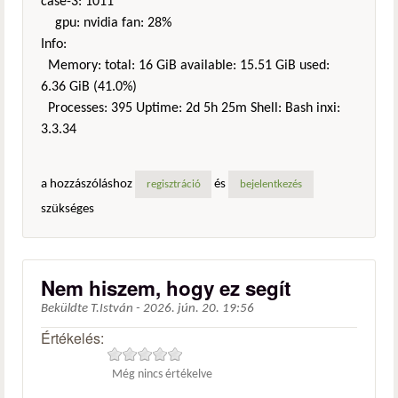
case-3: 1011
gpu: nvidia fan: 28%
Info:
Memory: total: 16 GiB available: 15.51 GiB used:
6.36 GiB (41.0%)
Processes: 395 Uptime: 2d 5h 25m Shell: Bash inxi:
3.3.34
a hozzászóláshoz
és
regisztráció
bejelentkezés
szükséges
Nem hiszem, hogy ez segít
Beküldte
T.István
-
2026. jún. 20. 19:56
Értékelés:
Még nincs értékelve