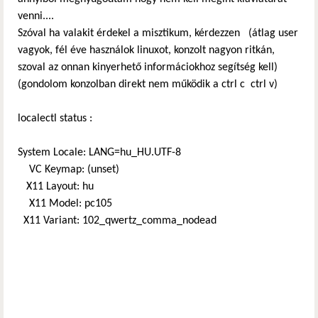
venni....
Szóval ha valakit érdekel a misztikum, kérdezzen (átlag user
vagyok, fél éve használok linuxot, konzolt nagyon ritkán,
szoval az onnan kinyerhető informáciokhoz segítség kell)
(gondolom konzolban direkt nem működik a ctrl c ctrl v)
localectl status :
System Locale: LANG=hu_HU.UTF-8
VC Keymap: (unset)
X11 Layout: hu
X11 Model: pc105
X11 Variant: 102_qwertz_comma_nodead