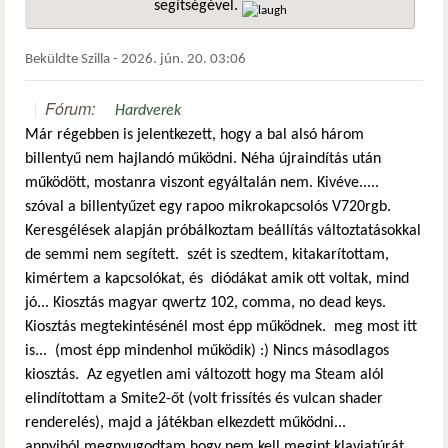
segítségével.
hivatkozá
Beküldte
Szilla
-
2026. jún. 20. 03:06
Fórum:
Hardverek
Már régebben is jelentkezett, hogy a bal alsó három
billentyű nem hajlandó működni. Néha újraindítás után
működött, mostanra viszont egyáltalán nem. Kivéve.....
szóval a billentyűzet egy rapoo mikrokapcsolós V720rgb.
Keresgélések alapján próbálkoztam beállítás változtatásokkal
de semmi nem segített. szét is szedtem, kitakarítottam,
kimértem a kapcsolókat, és diódákat amik ott voltak, mind
jó... Kiosztás magyar qwertz 102, comma, no dead keys.
Kiosztás megtekintésénél most épp működnek. meg most itt
is... (most épp mindenhol működik) :) Nincs másodlagos
kiosztás. Az egyetlen ami változott hogy ma Steam alól
elindítottam a Smite2-őt (volt frissítés és vulcan shader
renderelés), majd a játékban elkezdett működni...
annyiból megnyugodtam hogy nem kell megint klaviatúrát