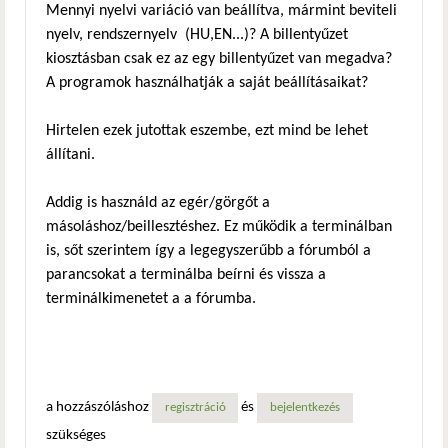
Mennyi nyelvi variáció van beállítva, mármint beviteli
nyelv, rendszernyelv (HU,EN...)? A billentyűzet
kiosztásban csak ez az egy billentyűzet van megadva?
A programok használhatják a saját beállításaikat?
Hirtelen ezek jutottak eszembe, ezt mind be lehet
állítani.
Addig is használd az egér/görgőt a
másoláshoz/beillesztéshez. Ez működik a terminálban
is, sőt szerintem így a legegyszerűbb a fórumból a
parancsokat a terminálba beírni és vissza a
terminálkimenetet a a fórumba.
a hozzászóláshoz
és
regisztráció
bejelentkezés
szükséges