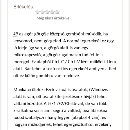
Értékelés:
Még nincs értékelve
#9
az egér görgője középső gombként működik, ha
lenyomod, nem görgeted. A normál egereknél ez egy
jó ideje így van, a görgő alatt is van egy
mikrokapcsoló, a görgő rugalmasan tud fel-le is
mozogni. Ez alapból Ctrl+C / Ctrl+V-ként működik Linux
alatt. Bár lehet a sokfunckiós egereknél amilyen a tied
ott ez külön gombhoz van rendelve.
Munkaterületek: Ezek virtuális asztalok, (Windows
alatt is van, ott asztal kiterjesztésnek hívják) lehet
váltani közöttük Alt+F1 /F2/F3-stb-val, de van több
kisalkalmazás is ami segíti a váltást, beállításoknál
tudod szabályozni hány legyen (alapból 4 van), és
hogyan működjenek, lehet egérgesztushoz, érzékeny