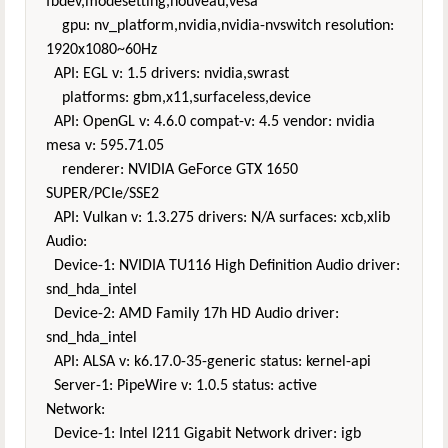
fbdev,modesetting,nouveau,vesa
gpu: nv_platform,nvidia,nvidia-nvswitch resolution:
1920x1080~60Hz
API: EGL v: 1.5 drivers: nvidia,swrast
platforms: gbm,x11,surfaceless,device
API: OpenGL v: 4.6.0 compat-v: 4.5 vendor: nvidia
mesa v: 595.71.05
renderer: NVIDIA GeForce GTX 1650
SUPER/PCIe/SSE2
API: Vulkan v: 1.3.275 drivers: N/A surfaces: xcb,xlib
Audio:
Device-1: NVIDIA TU116 High Definition Audio driver:
snd_hda_intel
Device-2: AMD Family 17h HD Audio driver:
snd_hda_intel
API: ALSA v: k6.17.0-35-generic status: kernel-api
Server-1: PipeWire v: 1.0.5 status: active
Network:
Device-1: Intel I211 Gigabit Network driver: igb