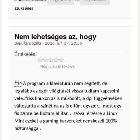
regisztráció
bejelentkezés
szükséges
Nem lehetséges az, hogy
Beküldte
Szilla
-
2026. júl. 17. 22:59
Értékelés:
Még nincs értékelve
#14
A program a klaviatúrán nem segített, de
legalább az egér világítását vissza tudtam kapcsolni
vele..friss linuxon az is működött, a dpi függvényében
változtatta a színét na az is eltűnt egyszer... most egy
fix színre be tudtam állítani. szóval érzésre a Linux
Mint ezeket a gaming harvereket nem kezeli 100%
biztonsággal.