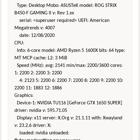
Type: Desktop Mobo: ASUSTeK model: ROG STRIX
B450-F GAMING II v: Rev 1.xx
serial: <superuser required> UEFI: American
Megatrends v: 4007
date: 12/08/2020
CPU:
Info: 6-core model: AMD Ryzen 5 1600X bits: 64 type:
MT MCP cache: L2: 3 MiB
Speed (MHz): avg: 2141 min/max: 2200/3600 cores:
1: 2200 2: 2200 3: 2200
4: 2123 5: 2200 6: 2200 7: 2200 8: 2200 9: 2200 10:
2200 11: 1883 12: 1886
Graphics:
Device-1: NVIDIA TU116 [GeForce GTX 1650 SUPER]
driver: nvidia v: 595.71.05
Display: x11 server: X.Org v: 21.1.11 with: Xwayland
v: 23.2.6 driver: X:
loaded: nvidia unloaded: