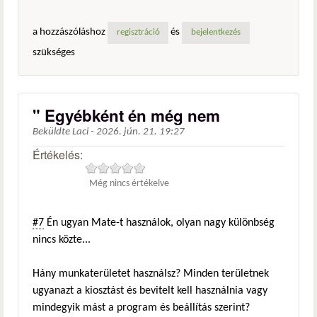
a hozzászóláshoz
és
regisztráció
bejelentkezés
szükséges
" Egyébként én még nem
Beküldte
Laci
-
2026. jún. 21. 19:27
Értékelés:
Még nincs értékelve
#7
Én ugyan Mate-t használok, olyan nagy különbség
nincs közte...
Hány munkaterületet használsz? Minden területnek
ugyanazt a kiosztást és bevitelt kell használnia vagy
mindegyik mást a program és beállítás szerint?