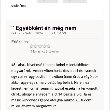
szükséges
" Egyébként én még nem
Beküldte
Szilla
-
2026. jún. 21. 14:58
Értékelés:
Még nincs értékelve
#6
aha.. következő tünetet tudod e kontakhibával
magyarázni. Amennyiben kontaktos a ctrl és nyomok
egy ctrl+v egy beviteli mezőben (nem üres a vágólap)
akkor ugye egy sima v betűt fog beírni. Na ehhez
képest nem csinál semmit, szóval érzékeli a lenyomott
ctrl-t.. ahogy elengedem a ctrl-t beírja a v-t. Ja és
másik windowsos gépre átdugva működik... tudom
mikor átvittem megmozdult...