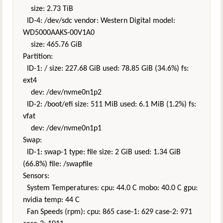
size: 2.73 TiB
ID-4: /dev/sdc vendor: Western Digital model:
WD5000AAKS-00V1A0
size: 465.76 GiB
Partition:
ID-1: / size: 227.68 GiB used: 78.85 GiB (34.6%) fs:
ext4
dev: /dev/nvme0n1p2
ID-2: /boot/efi size: 511 MiB used: 6.1 MiB (1.2%) fs:
vfat
dev: /dev/nvme0n1p1
Swap:
ID-1: swap-1 type: file size: 2 GiB used: 1.34 GiB
(66.8%) file: /swapfile
Sensors:
System Temperatures: cpu: 44.0 C mobo: 40.0 C gpu:
nvidia temp: 44 C
Fan Speeds (rpm): cpu: 865 case-1: 629 case-2: 971