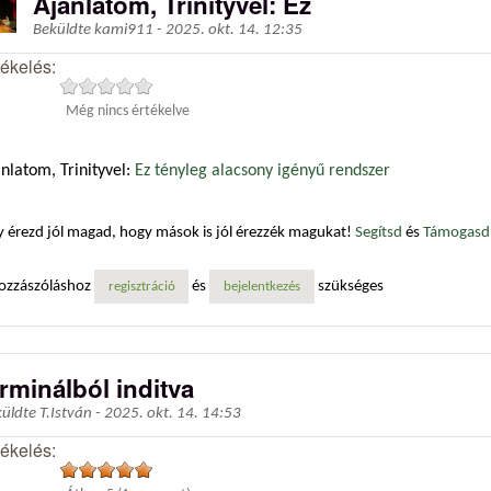
Ajánlatom, Trinityvel: Ez
Beküldte
kami911
-
2025. okt. 14. 12:35
tékelés:
Még nincs értékelve
nlatom, Trinityvel:
Ez tényleg alacsony igényű rendszer
 érezd jól magad, hogy mások is jól érezzék magukat!
Segítsd
és
Támogasd 
ozzászóláshoz
és
szükséges
regisztráció
bejelentkezés
erminálból inditva
küldte
T.István
-
2025. okt. 14. 14:53
tékelés: