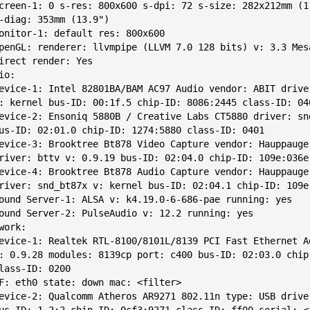
io:

work:
