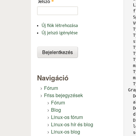
*
Jelszó
  L2: 256 KiB

  flags: pae sse bogomips: 1746

  Speed: 873 MHz min/max: N/A Core speed (MHz): 1: 873

  Vulnerabilities: Type: itlb_multihit status: KVM: Vulnerable

Új fiók létrehozása
  Type: l1tf mitigation: PTE Inversion

Új jelszó igénylése
  Type: mds

  status: Vulnerable: Clear CPU buffers attempted, no microcode; SMT disabled

  Type: meltdown mitigation: PTI

  Type: spec_store_bypass status: Vulnerable

  Type: spectre_v1

  mitigation: usercopy/swapgs barriers and __user pointer sanitization

  Type: spectre_v2

Navigáció
  mitigation: Full generic retpoline, STIBP: disabled, RSB filling

  Type: tsx_async_abort status: Not affected

Fórum
Gra
Friss bejegyzések
  Device-1: NVIDIA NV5 [Riva TNT2 Model 64 / Model 64 Pro] driver: N/A

Fórum
  alternate: nvidia bus-ID: 01:00.0 chip-ID: 10de:002d class-ID: 0300

  Device-2: Brooktree Bt878 Video Capture vendor: Hauppauge works WinTV Series

Blog
  driver: bttv v: 0.9.19 bus-ID: 02:04.0 chip-ID: 109e:036e class-ID: 0400

Linux-os fórum
  Display: x11 server: X.Org 1.20.4 compositor: xfwm4 v: 4.14.0 driver:

Linux-os hír és blog
  loaded: nouveau,vesa unloaded: fbdev,modesetting alternate: nv display-ID: :0.0

Linux-os blog
  screens: 1
