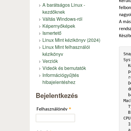
Kerülő
A barátságos Linux -
felbon
kezdőknek
nagyob
Váltás Windows-ról
A mási
Képernyőképek
rendsz
Ismertető
Készít
Linux Mint kézikönyv (2024)
Linux Mint felhasználói
kézikönyv
Sna
Sys
Verziók
  Kernel: 4.19.0-6-686-pae i686 bits: 32 compiler: gcc v: 8.3.0

Videók és bemutatók
  parameters: BOOT_IMAGE=/boot/vmlinuz-4.19.0-6-686-pae

Információgyűjtés
  root=UUID=<filter> ro quiet splash

hibajelentéshez
  Desktop: Xfce 4.14.2 tk: Gtk 3.24.5 info: xfce4-panel wm: xfwm 4.14.0 vt: 7

  dm: LightDM 1.26.0 Distro: MX-19.4_386 patito feo February 15  2020

Bejelentkezés
  base: Debian GNU/Linux 10 (buster)

Mac
  Type: Desktop Mobo: ABIT model: i815EP-W83627HF v: Rev:0.1 serial: <filter>

*
Felhasználónév
  BIOS: Award v: 6.00 PG date: 03/04/2002

CPU:
  Info: Single Core model: Pentium III (Coppermine) bits: 32 type: MCP

  arch: P6 III Coppermine family: 6 model-id: 8 stepping: 6 microcode: 8 cache:
