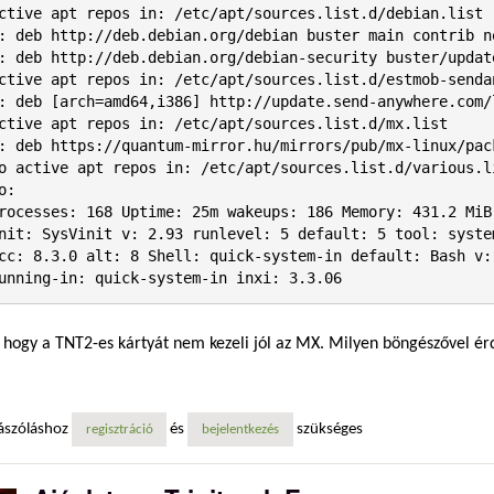
o:

 running-in: quick-system-in inxi: 3.3.06
 hogy a TNT2-es kártyát nem kezeli jól az MX. Milyen böngészővel é
ászóláshoz
és
szükséges
regisztráció
bejelentkezés