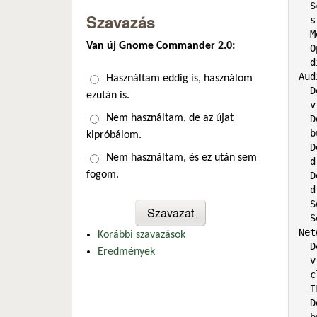
  Screen-1: 0 s-res: 800x600 s-dpi: 72 s-size: 282x212mm (11.1x8.3")

Szavazás
  s-diag: 353mm (13.9")

  Monitor-1: default res: 800x600

Van új Gnome Commander 2.0:
  OpenGL: renderer: llvmpipe (LLVM 7.0 128 bits) v: 3.3 Mesa 18.3.6 compat-v: 3.1

  direct render: Yes

Aud
Választások
Használtam eddig is, használom
  Device-1: Intel 82801BA/BAM AC97 Audio vendor: ABIT driver: snd_intel8x0

ezután is.
  v: kernel bus-ID: 00:1f.5 chip-ID: 8086:2445 class-ID: 0401

Nem használtam, de az újat
  Device-2: Ensoniq 5880B / Creative Labs CT5880 driver: snd_ens1371 v: kernel

  bus-ID: 02:01.0 chip-ID: 1274:5880 class-ID: 0401

kipróbálom.
  Device-3: Brooktree Bt878 Video Capture vendor: Hauppauge works WinTV Series

Nem használtam, és ez után sem
  driver: bttv v: 0.9.19 bus-ID: 02:04.0 chip-ID: 109e:036e class-ID: 0400

fogom.
  Device-4: Brooktree Bt878 Audio Capture vendor: Hauppauge works WinTV Series

  driver: snd_bt87x v: kernel bus-ID: 02:04.1 chip-ID: 109e:0878 class-ID: 0480

  Sound Server-1: ALSA v: k4.19.0-6-686-pae running: yes

  Sound Server-2: PulseAudio v: 12.2 running: yes

Net
Korábbi szavazások
  Device-1: Realtek RTL-8100/8101L/8139 PCI Fast Ethernet Adapter driver: 8139too

Eredmények
  v: 0.9.28 modules: 8139cp port: c400 bus-ID: 02:03.0 chip-ID: 10ec:8139

  class-ID: 0200

  IF: eth0 state: down mac: <filter>

  Device-2: Qualcomm Atheros AR9271 802.11n type: USB driver: ath9k_htc

  bus-ID: 1-2:2 chip-ID: 0cf3:9271 class-ID: ff00 serial: <filter>
