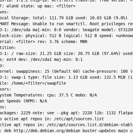
ves:

tition:

p:

sors:

os:
