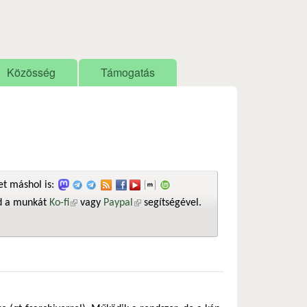
Közösség
Támogatás
t máshol is:
sd a munkát
Ko-fi
(külső hivatkozás)
vagy
Paypal
(külső hivatkozás)
segítségével.