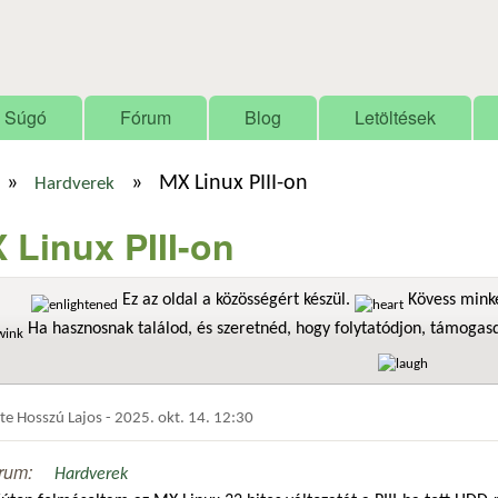
Ugrás a tartalomra
Súgó
Fórum
Blog
Letöltések
»
»
MX Linux PIII-on
Hardverek
 Linux PIII-on
Ez az oldal a közösségért készül.
Kövess minke
Ha hasznosnak találod, és szeretnéd, hogy folytatódjon, támoga
dte
Hosszú Lajos
-
2025. okt. 14. 12:30
rum:
Hardverek