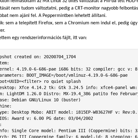
úton felmásoltam az MX Linux 32 bites változatát a PIII-ba tett HDD-r
tását nem tudom változtatni, pedig a CRT-monitor nagyobb felbontást
bat nem ajánl fel. A Peppermintben lehetett állítani.
k: sem a telepített Firefox, sem a Chromium nem indul el, pedig úgy 
er.
ettem egy rendszerinformációs fájlt, itt van:
pshot created on: 20200704_1704

tem:

hine:


