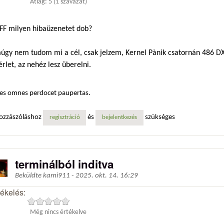
Átlag:
5
(
1
szavazat)
 FF milyen hibaüzenetet dob?
úgy nem tudom mi a cél, csak jelzem, Kernel Pànik csatornán 486 DX
érlet, az nehéz lesz überelni.
es omnes perdocet paupertas.
ozzászóláshoz
és
szükséges
regisztráció
bejelentkezés
terminálból inditva
Beküldte
kami911
-
2025. okt. 14. 16:29
tékelés:
Még nincs értékelve