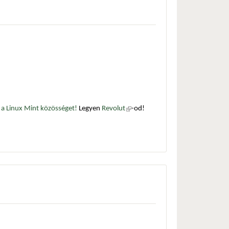
a Linux Mint közösséget!
Legyen
Revolut
(külső
-od!
hivatkozás)