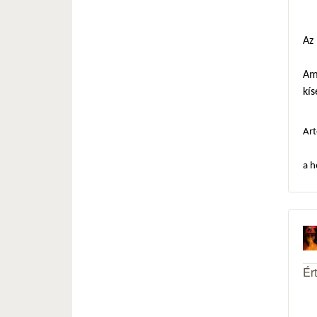
Az
Am
kís
Art
a h
Ér