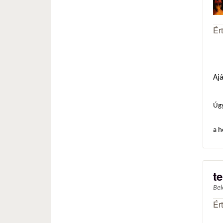
Ér
Ajá
Úgy
a h
t
Be
Ér