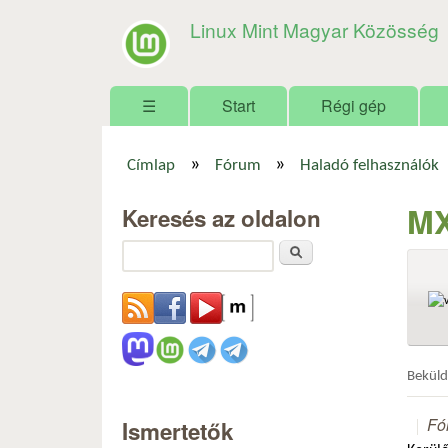
Linux Mint Magyar Közösség
Főmenü
☰
Start
Régi gép
»
»
Címlap
Fórum
Haladó felhasználók
Jelenlegi hely
MX
Keresés az oldalon
Keresés
Bekül
Fó
Ismertetők