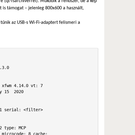
e (qt-fsarchiverrel). Működik a rendszer, de a kép
 is támogat – jelenleg 800x600 a használt,
tűnik az USB-s Wi-Fi-adaptert felismeri a