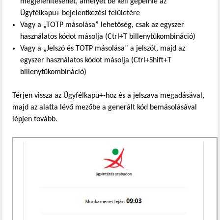
megjelenítéséhet, amelyet be kell gépelnie az
Ügyfélkapu+ bejelentkezési felületére
Vagy a „TOTP másolása” lehetőség, csak az egyszer
használatos kódot másolja (Ctrl+T billenytűkombináció)
Vagy a „Jelszó és TOTP másolása” a jelszót, majd az
egyszer használatos kódot másolja (Ctrl+Shift+T
billenytűkombináció)
Térjen vissza az Ügyfélkapu+-hoz és a jelszava megadásával,
majd az alatta lévő mezőbe a generált kód bemásolásával
lépjen tovább.