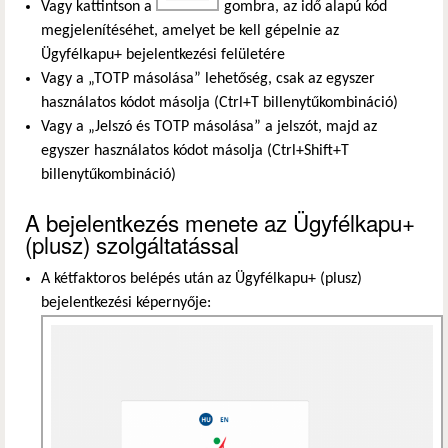
Vagy kattintson a
gombra, az idő alapú kód
megjelenítéséhet, amelyet be kell gépelnie az
Ügyfélkapu+ bejelentkezési felületére
Vagy a „TOTP másolása” lehetőség, csak az egyszer
használatos kódot másolja (Ctrl+T billenytűkombináció)
Vagy a „Jelszó és TOTP másolása” a jelszót, majd az
egyszer használatos kódot másolja (Ctrl+Shift+T
billenytűkombináció)
A bejelentkezés menete az Ügyfélkapu+
(plusz) szolgáltatással
A kétfaktoros belépés után az Ügyfélkapu+ (plusz)
bejelentkezési képernyője: