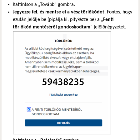
Kattintson a „Tovább” gombra.
Jegyezze fel, és mentse el a vész törlőkódot.
Fontos, hogy
ezután jelölje be (pipálja ki, pitykézze be) a „
Fenti
törlőkód mentéséről gondoskodtam
” jelölőnégyzetet.