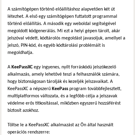
A számítógépen történő előállításhoz alapvetően két út
létezhet. A első egy számítógépen futtatott programmal
történő előállítás. A második egy weboldal segítségével
megoldott kódgenerálás. Mi ezt a helyi gépen tárolt, akár
jelszóval védett, kódtárolós megoldást javasoljuk, amellyel a
jelszó, PIN-kód, és egyéb kódtárolási problémáit is
megoldhatja.
A
KeePassXC
egy ingyenes, nyílt forráskódú jelszókezelő
alkalmazás, amely lehetővé teszi a felhasználók számára,
hogy biztonságosan tárolják és kezeljék jelszavaikat. A
KeePassXC a népszerű
KeePass
program továbbfejlesztett,
multiplatformos változata, és a legfőbb célja a jelszavak
védelme erős titkosítással, miközben egyszerű hozzáférést
biztosít azokhoz.
Töltse le a KeePassXC alkalmazást az Ön által használt
operációs rendszerre: