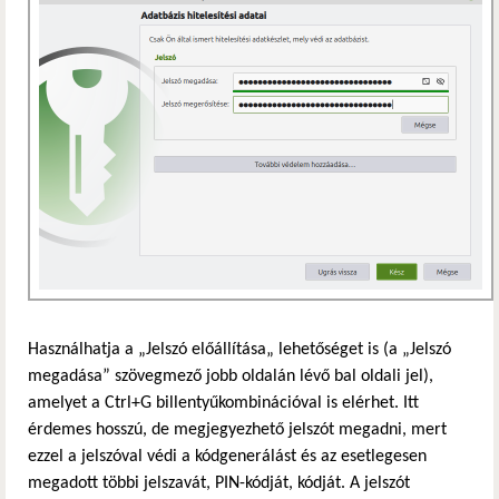
Használhatja a „Jelszó előállítása„ lehetőséget is (a „Jelszó
megadása” szövegmező jobb oldalán lévő bal oldali jel),
amelyet a Ctrl+G billentyűkombinációval is elérhet. Itt
érdemes hosszú, de megjegyezhető jelszót megadni, mert
ezzel a jelszóval védi a kódgenerálást és az esetlegesen
megadott többi jelszavát, PIN-kódját, kódját. A jelszót