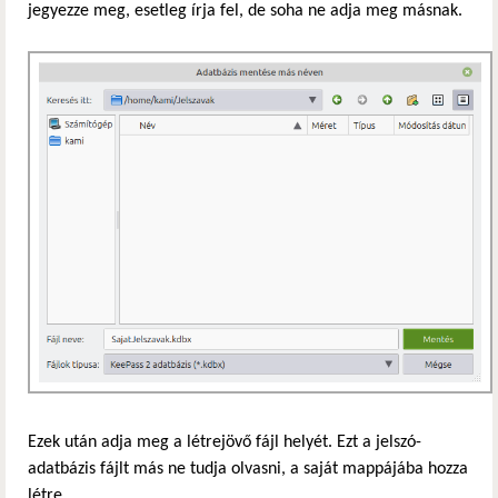
jegyezze meg, esetleg írja fel, de soha ne adja meg másnak.
Ezek után adja meg a létrejövő fájl helyét. Ezt a jelszó-
adatbázis fájlt más ne tudja olvasni, a saját mappájába hozza
létre.