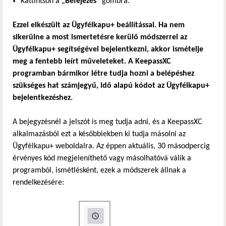
Kattintson a „
Befejezés
” gombra.
Ezzel elkészült az Ügyfélkapu+ beállítással. Ha nem
sikerülne a most ismertetésre kerülő módszerrel az
Ügyfélkapu+ segítségével bejelentkezni, akkor ismételje
meg a fentebb leírt műveleteket. A KeepassXC
programban bármikor létre tudja hozni a belépéshez
szükséges hat számjegyű, idő alapú kódot az Ügyfélkapu+
bejelentkezéshez.
A bejegyzésnél a jelszót is meg tudja adni, és a KeepassXC
alkalmazásból ezt a későbbiekben ki tudja másolni az
Ügyfélkapu+ weboldalra. Az éppen aktuális, 30 másodpercig
érvényes kód megjeleníthető vagy másolhatóvá válik a
programból, ismétlésként, ezek a módszerek állnak a
rendelkezésére: