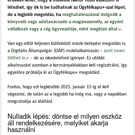
érdekes lehet, hogy a második faktor több eszközön is
létezhet, így ők is be tudhatnak az Ügyfélkapu+-szal lépni,
de a legjobb megoldás, ha
meghatalmazással dolgozik a
könyvelő vagy adótanácsadó a magánszemély, az egyéni
vállalkozó vagy a cég ügyvezetője, mint megbízó által
(külső
.
hivatkoz
Van egy ettől teljesen különböző másik belépési megoldás is,
a Digitális Állampolgár (DÁP) mobilalkalmazás –
amit innen
tölthet le
(külső hivatkozás)
– de az okostelefont igényel. Ez utóbbi
alkalmazást azonban a kormányablakban kell regisztrálni, így
egyelőre próbálja ki az Ügyfélkapu+ megoldást.
Fontos, hogy ezt legkésőbb 2025. január 15-ig el kell
végeznie, de talán az a legjobb ha még ma, vagy a napokban
megcsinálja az átállást.
Nulladik lépés: döntse el milyen eszköz
áll rendelkezésére, melyiket akarja
használni