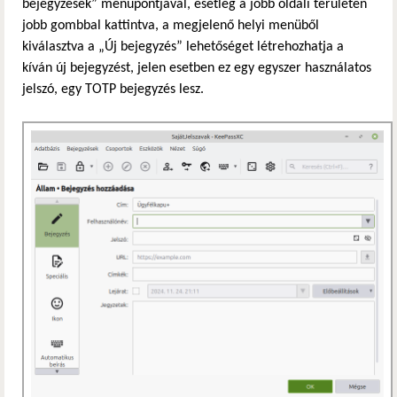
bejegyzések” menüpontjával, esetleg a jobb oldali területen
jobb gombbal kattintva, a megjelenő helyi menüből
kiválasztva a „Új bejegyzés” lehetőséget létrehozhatja a
kíván új bejegyzést, jelen esetben ez egy egyszer használatos
jelszó, egy TOTP bejegyzés lesz.