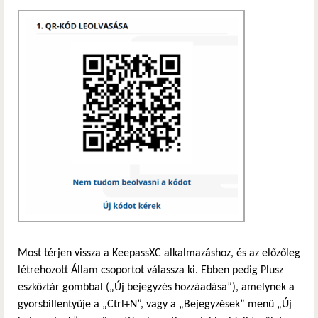
Most térjen vissza a KeepassXC alkalmazáshoz, és az előzőleg
létrehozott Állam csoportot válassza ki. Ebben pedig Plusz
eszköztár gombbal („Új bejegyzés hozzáadása”), amelynek a
gyorsbillentyűje a „Ctrl+N”, vagy a „Bejegyzések” menü „Új