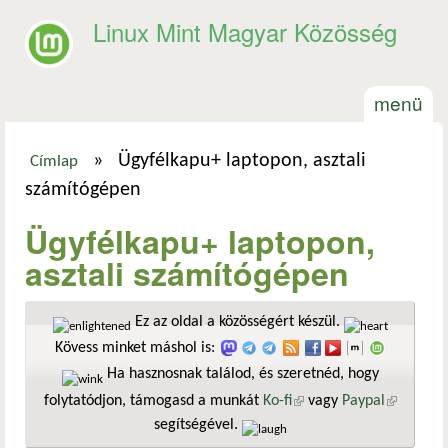
Ugrás a tartalomra
Linux Mint Magyar Közösség
menü
»
Ügyfélkapu+ laptopon, asztali
Címlap
Jelenlegi hely
számítógépen
Ügyfélkapu+ laptopon,
asztali számítógépen
Ez az oldal a közösségért készül.
Kövess minket máshol is:
Ha hasznosnak találod, és szeretnéd, hogy
folytatódjon, támogasd a munkát
Ko-fi
(külső hivatkozás)
vagy
Paypal
(külső
segítségével.
hivatkozá