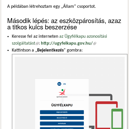
A példában létrehoztam egy „Állam” csoportot.
Második lépés: az eszközpárosítás, azaz
a titkos kulcs beszerzése
Keresse fel az interneten
az Ügyfélkapu azonosítási
szolgáltatást
(külső hivatkozás)
:
http://ugyfelkapu.gov.hu/
(külső hivatkozás)
Kattintson a „
Bejelentkezés
” gombra: