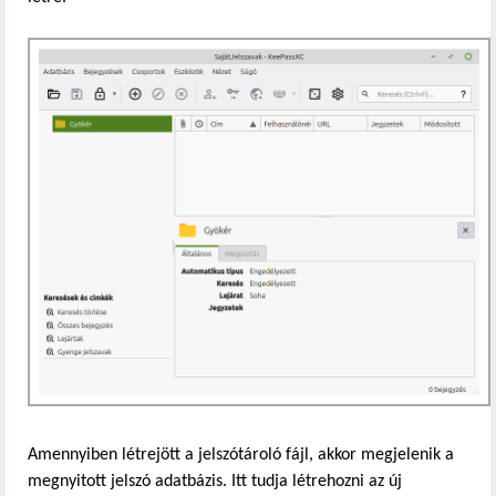
Amennyiben létrejött a jelszótároló fájl, akkor megjelenik a
megnyitott jelszó adatbázis. Itt tudja létrehozni az új