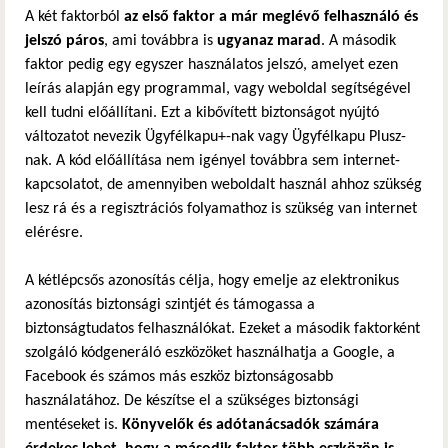
A két faktorból
az első faktor a már meglévő felhasználó és
jelszó páros
, ami továbbra is
ugyanaz marad
. A második
faktor pedig egy egyszer használatos jelszó, amelyet ezen
leírás alapján egy programmal, vagy weboldal segítségével
kell tudni előállítani. Ezt a kibővített biztonságot nyújtó
változatot nevezik Ügyfélkapu+-nak vagy Ügyfélkapu Plusz-
nak. A kód előállítása nem igényel továbbra sem internet-
kapcsolatot, de amennyiben weboldalt használ ahhoz szükség
lesz rá és a regisztrációs folyamathoz is szükség van internet
elérésre.
A kétlépcsős azonosítás célja, hogy emelje az elektronikus
azonosítás biztonsági szintjét és támogassa a
biztonságtudatos felhasználókat. Ezeket a második faktorként
szolgáló kódgeneráló eszközöket használhatja a Google, a
Facebook és számos más eszköz biztonságosabb
használatához. De készítse el a szükséges biztonsági
mentéseket is.
Könyvelők és adótanácsadók számára