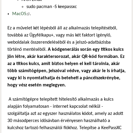
sudo pacman -S keepassxc
MacOS
(külső hivatkozás)
.
Ez a művelet két lépésből áll az alkalmazás telepítéséből,
továbbá az Ügyfélkapu+, vagy más két faktort igénylő,
weboldalak összerendeléséből és a jelszó-adatbázisba
történő mentéséből.
A kódgenerálás során egy titkos kulcs
jön létre, akár karaktersorozat, akár QR-kód formában. Ez
az a titkos kulcs, amit biztos helyen el kell tárolnia, akár
több számítógépen, jelszóval védve, vagy akár le is írhatja,
vagy ki is nyomtathatja és beteheti a páncélszekrénybe,
hogy vész esetén meglegyen.
A számítógépre telepített hitelesítő alkalmazás a kulcs
alapján folyamatosan - internet kapcsolat nélkül -
szolgáltatja azt az egyszer használatos kódot, amely az adott
30 másodperces idősávban érvényesen használható a
kulcshoz tartozó felhasználói fiókhoz. Telepítse a KeePassXC