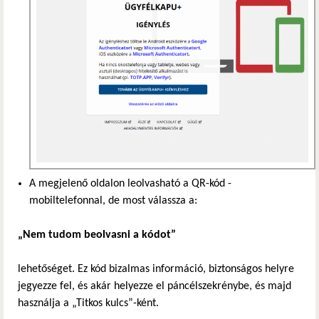
A megjelenő oldalon leolvasható a QR-kód -
mobiltelefonnal, de most válassza a:
„Nem tudom beolvasni a kódot”
lehetőséget. Ez kód bizalmas információ, biztonságos helyre
jegyezze fel, és akár helyezze el páncélszekrénybe, és majd
használja a „Titkos kulcs”-ként.