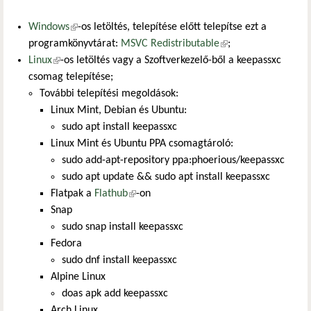
Windows
(külső hivatkozás)
-os letöltés, telepítése előtt telepítse ezt a
programkönyvtárat:
MSVC Redistributable
(külső hivatkozás)
;
Linux
(külső hivatkozás)
-os letöltés vagy a Szoftverkezelő-ből a keepassxc
csomag telepítése;
További telepítési megoldások:
Linux Mint, Debian és Ubuntu:
sudo apt install keepassxc
Linux Mint és Ubuntu PPA csomagtároló:
sudo add-apt-repository ppa:phoerious/keepassxc
sudo apt update && sudo apt install keepassxc
Flatpak a
Flathub
(külső hivatkozás)
-on
Snap
sudo snap install keepassxc
Fedora
sudo dnf install keepassxc
Alpine Linux
doas apk add keepassxc
Arch Linux