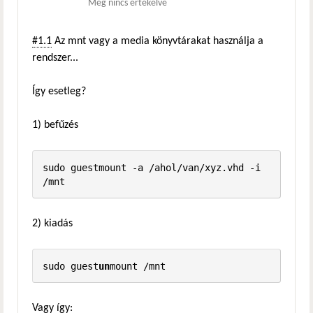
Még nincs értékelve
#1.1
Az mnt vagy a media könyvtárakat használja a
rendszer...
Így esetleg?
1) befűzés
sudo guestmount -a /ahol/van/xyz.vhd -i 
/mnt
2) kiadás
sudo guest
un
mount /mnt
Vagy így: