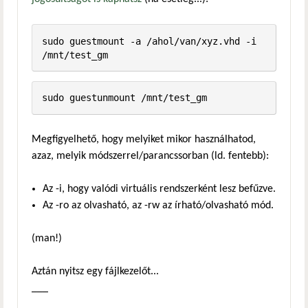
sudo guestmount -a /ahol/van/xyz.vhd -i 
/mnt/test_gm
sudo guestunmount /mnt/test_gm
Megfigyelhető, hogy melyiket mikor használhatod,
azaz, melyik módszerrel/parancssorban (ld. fentebb):
Az -i, hogy valódi virtuális rendszerként lesz befűzve.
Az -ro az olvasható, az -rw az írható/olvasható mód.
(man!)
Aztán nyitsz egy fájlkezelőt...
___