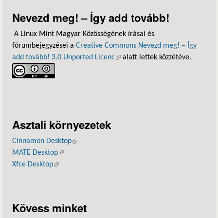
Nevezd meg! – Így add tovább!
A Linux Mint Magyar Közösségének írásai és
fórumbejegyzései a
Creative Commons Nevezd meg! – Így
add tovább! 3.0 Unported Licenc
(külső hivatkozás)
alatt lettek közzétéve.
Asztali környezetek
Cinnamon Desktop
(külső hivatkozás)
MATE Desktop
(külső hivatkozás)
Xfce Desktop
(külső hivatkozás)
Kövess minket