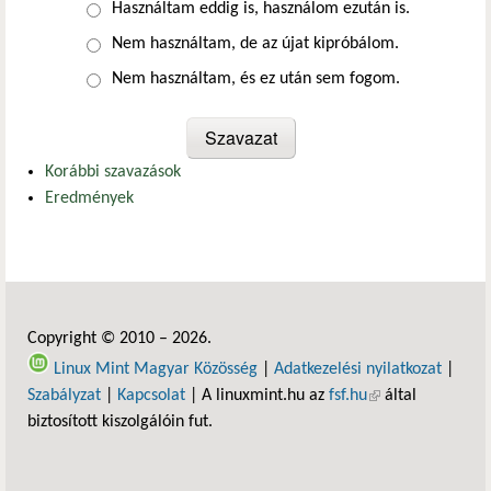
Választások
Használtam eddig is, használom ezután is.
Nem használtam, de az újat kipróbálom.
Nem használtam, és ez után sem fogom.
Korábbi szavazások
Eredmények
Copyright © 2010 – 2026.
Linux Mint Magyar Közösség
|
Adatkezelési nyilatkozat
|
Szabályzat
|
Kapcsolat
| A linuxmint.hu az
fsf.hu
(külső hivatkozás)
által
biztosított kiszolgálóin fut.