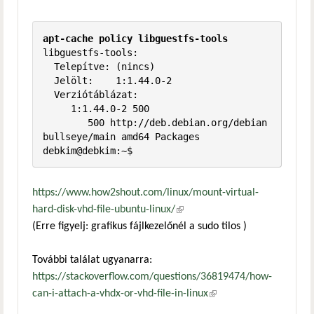
apt-cache policy libguestfs-tools
libguestfs-tools:

  Telepítve: (nincs)

  Jelölt:    1:1.44.0-2

  Verziótáblázat:

     1:1.44.0-2 500

        500 http://deb.debian.org/debian 
bullseye/main amd64 Packages

debkim@debkim:~$
https://www.how2shout.com/linux/mount-virtual-
hard-disk-vhd-file-ubuntu-linux/
(külső hivatkozás)
(Erre figyelj: grafikus fájlkezelőnél a sudo tilos )
További találat ugyanarra:
https://stackoverflow.com/questions/36819474/how-
can-i-attach-a-vhdx-or-vhd-file-in-linux
(külső hivatkozás)