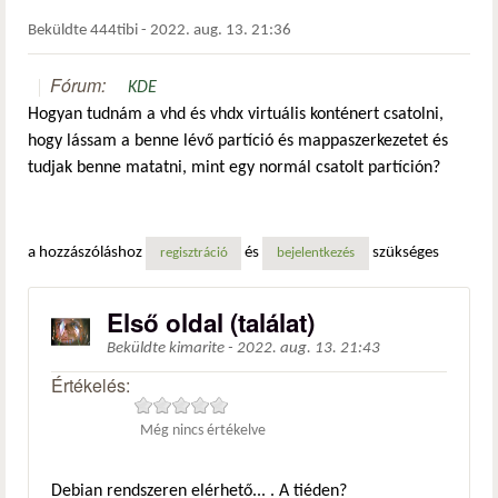
Beküldte
444tibi
-
2022. aug. 13. 21:36
Fórum:
KDE
Hogyan tudnám a vhd és vhdx virtuális konténert csatolni,
hogy lássam a benne lévő partíció és mappaszerkezetet és
tudjak benne matatni, mint egy normál csatolt partíción?
a hozzászóláshoz
és
szükséges
regisztráció
bejelentkezés
Első oldal (találat)
Beküldte
kimarite
-
2022. aug. 13. 21:43
Értékelés:
Még nincs értékelve
Debian rendszeren elérhető... . A tiéden?