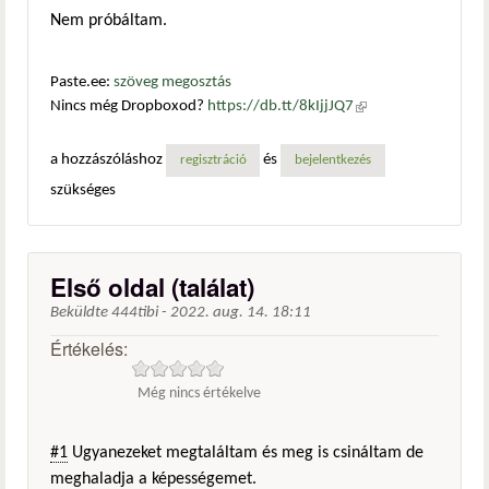
Nem próbáltam.
Paste.ee:
szöveg megosztás
Nincs még Dropboxod?
https://db.tt/8kIjjJQ7
(külső
hivatkozás)
a hozzászóláshoz
és
regisztráció
bejelentkezés
szükséges
Első oldal (találat)
Beküldte
444tibi
-
2022. aug. 14. 18:11
Értékelés:
Még nincs értékelve
#1
Ugyanezeket megtaláltam és meg is csináltam de
meghaladja a képességemet.