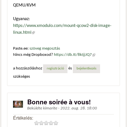
QEMU/KVM
Ugyanaz:
https://www.xmodulo.com/mount-qcow2-disk-image-
linux.html
(külső hivatkozás)
Paste.ee:
szöveg megosztás
Nincs még Dropboxod?
https://db.tt/8kIjjJQ7
(külső
hivatkozás)
a hozzászóláshoz
és
regisztráció
bejelentkezés
szükséges
Bonne soirée à vous!
Beküldte
kimarite
-
2022. aug. 28. 18:00
Értékelés: