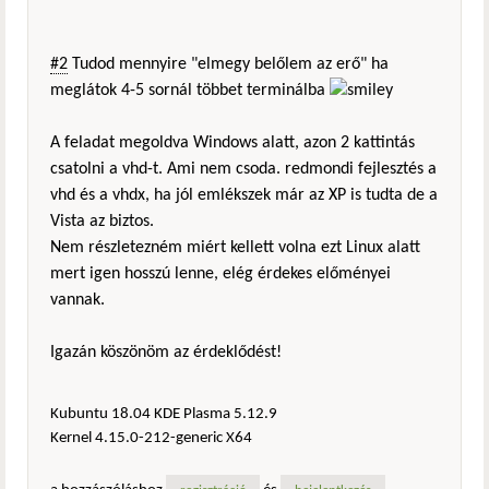
#2
Tudod mennyire "elmegy belőlem az erő" ha
meglátok 4-5 sornál többet terminálba
A feladat megoldva Windows alatt, azon 2 kattintás
csatolni a vhd-t. Ami nem csoda. redmondi fejlesztés a
vhd és a vhdx, ha jól emlékszek már az XP is tudta de a
Vista az biztos.
Nem részletezném miért kellett volna ezt Linux alatt
mert igen hosszú lenne, elég érdekes előményei
vannak.
Igazán köszönöm az érdeklődést!
Kubuntu 18.04 KDE Plasma 5.12.9
Kernel 4.15.0-212-generic X64