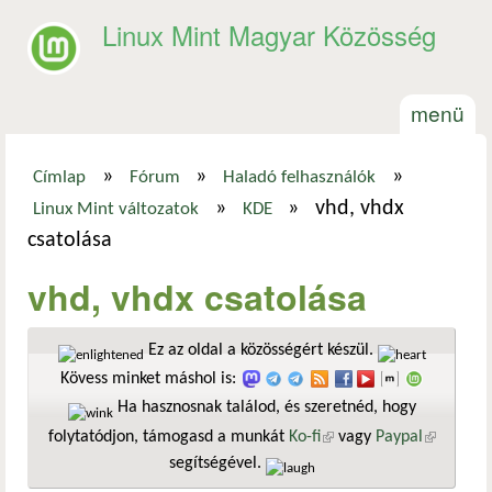
Ugrás a tartalomra
Linux Mint Magyar Közösség
menü
»
»
»
Címlap
Fórum
Haladó felhasználók
Jelenlegi hely
»
»
vhd, vhdx
Linux Mint változatok
KDE
csatolása
vhd, vhdx csatolása
Ez az oldal a közösségért készül.
Kövess minket máshol is:
Ha hasznosnak találod, és szeretnéd, hogy
folytatódjon, támogasd a munkát
Ko-fi
(külső hivatkozás)
vagy
Paypal
(külső
segítségével.
hivatkozá