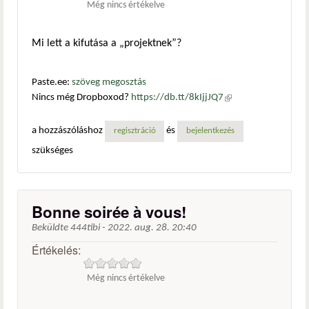
Még nincs értékelve
Mi lett a kifutása a „projektnek”?
Paste.ee:
szöveg megosztás
Nincs még Dropboxod?
https://db.tt/8kIjjJQ7
(külső
hivatkozás)
a hozzászóláshoz
és
regisztráció
bejelentkezés
szükséges
Bonne soirée à vous!
Beküldte
444tibi
-
2022. aug. 28. 20:40
Értékelés:
Még nincs értékelve