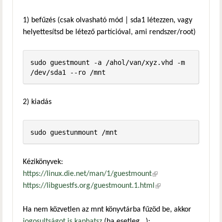
1) befűzés (csak olvasható mód | sda1 létezzen, vagy
helyettesítsd be létező partícióval, ami rendszer/root)
sudo guestmount -a /ahol/van/xyz.vhd -m 
/dev/sda1 --ro /mnt
2) kiadás
sudo guestunmount /mnt
Kézikönyvek:
https://linux.die.net/man/1/guestmount
(külső hivatkozás)
https://libguestfs.org/guestmount.1.html
(külső
hivatkozás)
Ha nem közvetlen az mnt könyvtárba fűzöd be, akkor
jogosultságot is kaphatsz
(ha esetleg...):