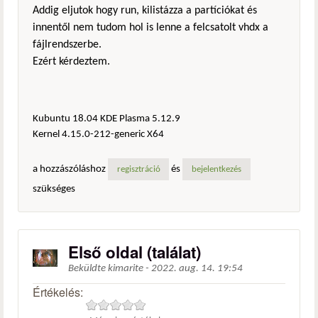
Addig eljutok hogy run, kilistázza a partíciókat és
innentől nem tudom hol is lenne a felcsatolt vhdx a
fájlrendszerbe.
Ezért kérdeztem.
Kubuntu 18.04 KDE Plasma 5.12.9
Kernel 4.15.0-212-generic X64
a hozzászóláshoz
és
regisztráció
bejelentkezés
szükséges
Első oldal (találat)
Beküldte
kimarite
-
2022. aug. 14. 19:54
Értékelés: