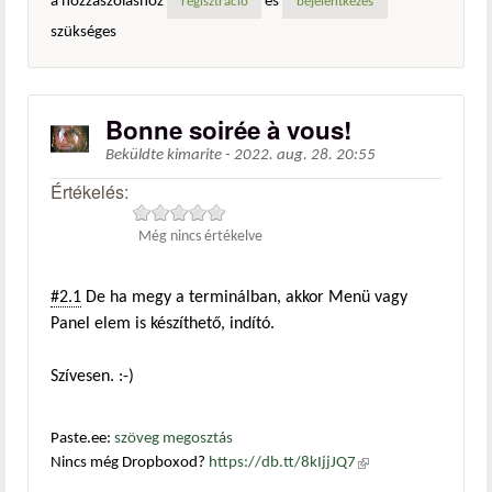
a hozzászóláshoz
és
regisztráció
bejelentkezés
szükséges
Bonne soirée à vous!
Beküldte
kimarite
-
2022. aug. 28. 20:55
Értékelés:
Még nincs értékelve
#2.1
De ha megy a terminálban, akkor Menü vagy
Panel elem is készíthető, indító.
Szívesen. :-)
Paste.ee:
szöveg megosztás
Nincs még Dropboxod?
https://db.tt/8kIjjJQ7
(külső
hivatkozás)