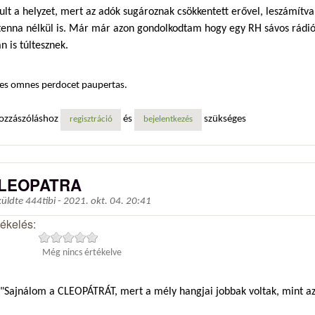
ult a helyzet, mert az adók sugároznak csökkentett erővel, leszámítv
tenna nélkül is. Már már azon gondolkodtam hogy egy RH sávos rádió
n is túltesznek.
es omnes perdocet paupertas.
ozzászóláshoz
és
szükséges
regisztráció
bejelentkezés
LEOPATRA
küldte
444tibi
-
2021. okt. 04. 20:41
tékelés:
Még nincs értékelve
"Sajnálom a CLEOPÁTRÁT, mert a mély hangjai jobbak voltak, mint az 