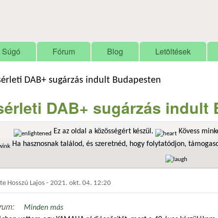
Ugrás a tartalomra
Súgó
Fórum
Blog
Letöltések
sérleti DAB+ sugárzás indult Budapesten
sérleti DAB+ sugárzás indult
Ez az oldal a közösségért készül.
Kövess minke
Ha hasznosnak találod, és szeretnéd, hogy folytatódjon, támoga
dte
Hosszú Lajos
-
2021. okt. 04. 12:20
rum:
Minden más