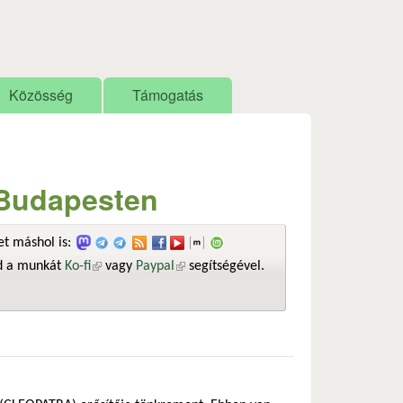
Közösség
Támogatás
 Budapesten
t máshol is:
sd a munkát
Ko-fi
(külső hivatkozás)
vagy
Paypal
(külső hivatkozás)
segítségével.