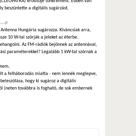
 (CLEOPATRA) erősítője tönkrement. Ebben van
y beszüntette a digitális sugárzást.
..
(külső hivatkozás)
 Antenna Hungária sugározza. Kíváncsiak arra,
sze 10 W-tal szórják a jeleket az éterbe.
ehangolni. Az FM-rádiók bejönnek az antennával,
rzási paraméterekkel? Legalább 1 kW-tal szórnák a
 nem.
lt a felháborodás miatta - nem lennék meglepve,
leszólása, hogy ki sugároz a digitális
król (neten továbbra is fogható, de sok embernek