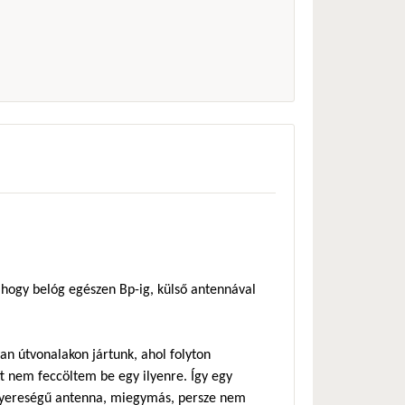
, hogy belóg egészen Bp-ig, külső antennával
n útvonalakon jártunk, ahol folyton
tt nem feccöltem be egy ilyenre. Így egy
 nyereségű antenna, miegymás, persze nem