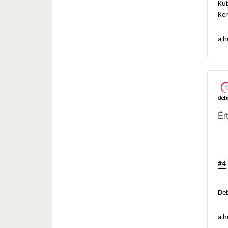
Ku
Ker
a h
Ér
#4
Deb
a h