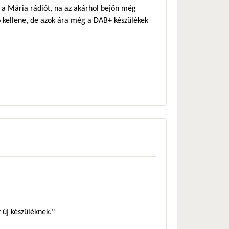
a a Mária rádiót, na az akárhol bejön még
 kellene, de azok ára még a DAB+ készülékek
új készüléknek."