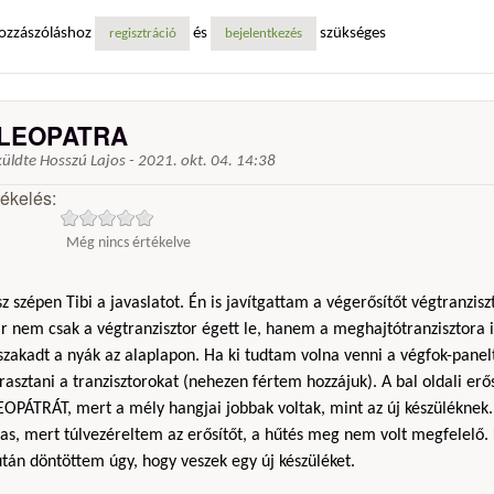
ozzászóláshoz
és
szükséges
regisztráció
bejelentkezés
LEOPATRA
küldte
Hosszú Lajos
-
2021. okt. 04. 14:38
tékelés:
Még nincs értékelve
z szépen Tibi a javaslatot. Én is javítgattam a végerősítőt végtranzisz
 nem csak a végtranzisztor égett le, hanem a meghajtótranzisztora i
szakadt a nyák az alaplapon. Ha ki tudtam volna venni a végfok-pane
rasztani a tranzisztorokat (nehezen fértem hozzájuk). A bal oldali erő
EOPÁTRÁT, mert a mély hangjai jobbak voltak, mint az új készülékne
as, mert túlvezéreltem az erősítőt, a hűtés meg nem volt megfelelő.
tán döntöttem úgy, hogy veszek egy új készüléket.