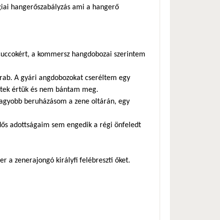
ógiai hangerőszabályzás ami a hangerő
 cuccokért, a kommersz hangdobozai szerintem
arab. A gyári angdobozokat cseréltem egy
értek értük és nem bántam meg.
 nagyobb beruházásom a zene oltárán, egy
idős adottságaim sem engedik a régi önfeledt
r a zenerajongó királyfi felébreszti őket.