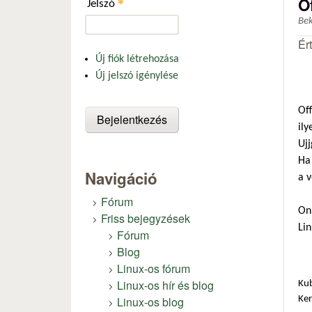
O
*
Jelszó
Be
Ér
Új fiók létrehozása
Új jelszó igénylése
Off
ily
Uj
Ha 
Navigáció
a v
Fórum
On
Friss bejegyzések
Li
Fórum
Blog
Linux-os fórum
Linux-os hír és blog
Ku
Linux-os blog
Ker