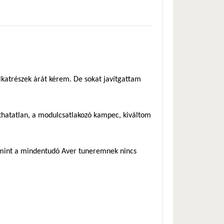
alkatrészek árát kérem. De sokat javítgattam
víthatatlan, a modulcsatlakozó kampec, kiváltom
amint a mindentudó Aver tuneremnek nincs