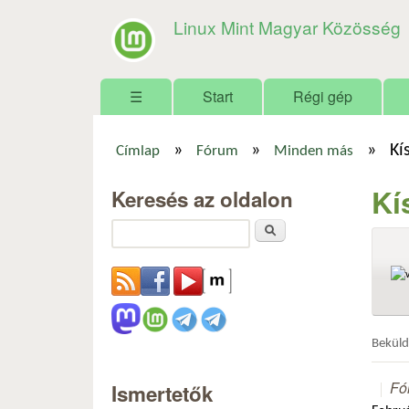
Linux Mint Magyar Közösség
Főmenü
☰
Start
Régi gép
»
»
»
Kí
Címlap
Fórum
Minden más
Jelenlegi hely
Kí
Keresés az oldalon
Keresés
Bekül
Fó
Ismertetők