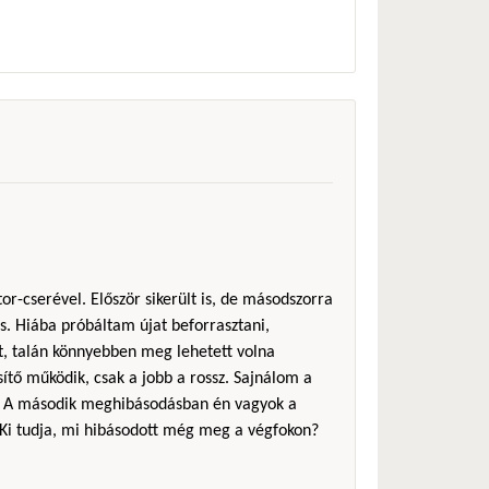
tor-cserével. Először sikerült is, de másodszorra
s. Hiába próbáltam újat beforrasztani,
lt, talán könnyebben meg lehetett volna
sítő működik, csak a jobb a rossz. Sajnálom a
k. A második meghibásodásban én vagyok a
 Ki tudja, mi hibásodott még meg a végfokon?