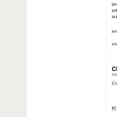
jav
an
árá
Art
a h
C
Be
Ér
#2