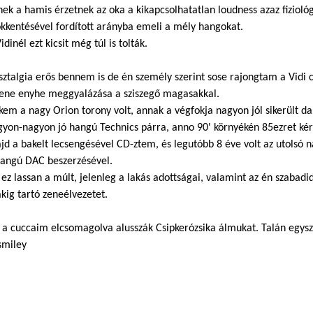
ek a hamis érzetnek az oka a kikapcsolhatatlan loudness azaz fiziol
ökkentésével fordított arányba emeli a mély hangokat.
idinél ezt kicsit még túl is tolták.
sztalgia erős bennem is de én személy szerint sose rajongtam a Vidi
zene enyhe meggyalázása a sziszegő magasakkal.
em a nagy Orion torony volt, annak a végfokja nagyon jól sikerült d
gyon-nagyon jó hangú Technics párra, anno 90' környékén 85ezret k
jd a bakelt lecsengésével CD-ztem, és legutóbb 8 éve volt az utolsó
hangú DAC beszerzésével.
ez lassan a múlt, jelenleg a lakás adottságai, valamint az én szabad
kig tartó zeneélvezetet.
 a cuccaim elcsomagolva alusszák Csipkerózsika álmukat. Talán egysze