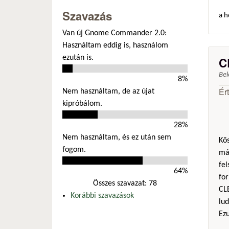
Szavazás
a h
Van új Gnome Commander 2.0:
Használtam eddig is, használom
ezután is.
C
Be
8%
Ér
Nem használtam, de az újat
kipróbálom.
28%
Nem használtam, és ez után sem
Kös
fogom.
már
fel
64%
for
Összes szavazat: 78
CL
Korábbi szavazások
lud
Ezu