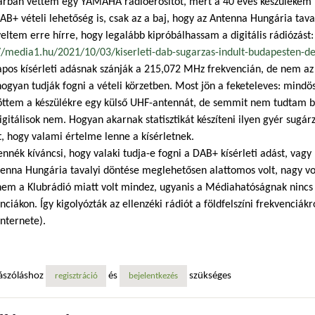
árban vettem egy YAMAHA rádióerősítőt, mert a 40 éves készülékem
B+ vételi lehetőség is, csak az a baj, hogy az Antenna Hungária taval
yeltem erre hírre, hogy legalább kipróbálhassam a digitális rádiózást:
//media1.hu/2021/10/03/kiserleti-dab-sugarzas-indult-budapesten-de.
pos kísérleti adásnak szánják a 215,072 MHz frekvencián, de nem az
ogyan tudják fogni a vételi körzetben. Most jön a feketeleves: mindös
öttem a készülékre egy külső UHF-antennát, de semmit nem tudtam b
igitálisok nem. Hogyan akarnak statisztikát készíteni ilyen gyér sugá
t, hogy valami értelme lenne a kísérletnek.
ennék kíváncsi, hogy valaki tudja-e fogni a DAB+ kísérleti adást, vagy
enna Hungária tavalyi döntése meglehetősen alattomos volt, nagy vo
em a Klubrádió miatt volt mindez, ugyanis a Médiahatóságnak nincs be
nciákon. Így kigolyózták az ellenzéki rádiót a földfelszíni frekvenciá
internete).
ászóláshoz
és
szükséges
regisztráció
bejelentkezés