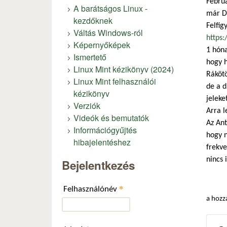
Febru
A barátságos Linux -
már DA
kezdőknek
Felfig
Váltás Windows-ról
https:
Képernyőképek
1 hóna
Ismertető
hogy h
Linux Mint kézikönyv (2024)
Ráköt
Linux Mint felhasználói
de a d
kézikönyv
jeleke
Verziók
Arra l
Videók és bemutatók
Az Ant
Információgyűjtés
hogy n
hibajelentéshez
frekve
nincs 
Bejelentkezés
*
Felhasználónév
a hozz