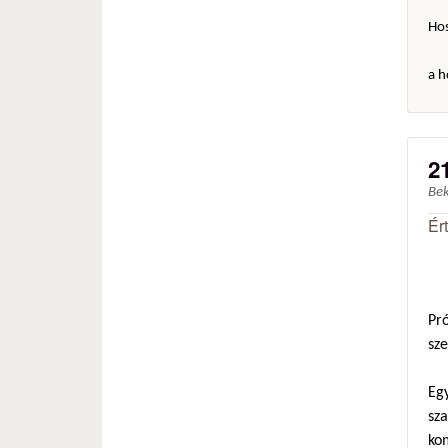
Hos
a h
2
Be
Ér
Pró
sze
Eg
sza
ko