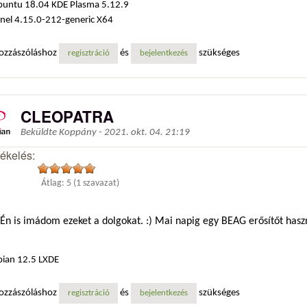
buntu 18.04 KDE Plasma 5.12.9
nel 4.15.0-212-generic X64
ozzászóláshoz
és
szükséges
regisztráció
bejelentkezés
CLEOPATRA
Beküldte
Koppány
-
2021. okt. 04. 21:19
tékelés:
Átlag:
5
(
1
szavazat)
Én is imádom ezeket a dolgokat. :) Mai napig egy BEAG erősítőt haszn
ian 12.5 LXDE
ozzászóláshoz
és
szükséges
regisztráció
bejelentkezés