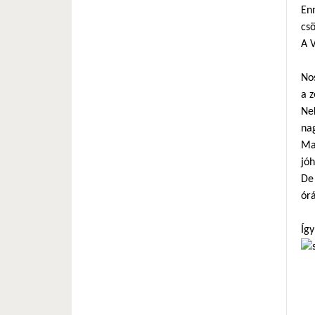
Enn
cs
A V
No
a 
Nek
na
Ma
jó
De 
órá
Így