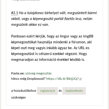
#2.1
Ha a tulajdonos tárhelyet vált, megszünteti bármi
okból, vagy a képmegosztó portál fizetős lesz, netán
megszűnik akkor ez van.
Pontosan ezért kérjük, hogy az Imgur vagy az imgBB
képmegosztókat használja mindenki a fórumon, aki
képet oszt meg vagyis inkább ágyaz be. Az URL-es
képmegosztást is célszerű ezekkel végezni. Hogy
megmaradjon az információ évekkel később is.
Paste.ee:
szöveg megosztás
Nincs még Dropboxod?
https://db.tt/8kIjjJQ7
(külső
hivatkozás)
a hozzászóláshoz
és
regisztráció
bejelentkezés
szükséges