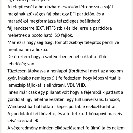
A telepítésnél a hordozható eszközön létrehozza a saját
magának szükséges fájlokat egy EFI partíción, és a
maradékot megformázza tetszőleges beállítható
fájlrendszerre (EXT, NTFS stb.) és ide, erre a partícióra
mehetnek a bootolható ISO fájlok.
Már ez is nagy segítség, tömött zsebnyi telepítős pendrive
ment nálam a fiókba.
De éreztem hogy a szoftverben ennél sokkalta több
lehetőség van.
Tüzetesen átolvasva a honlapot (fordítóval mert az angolom
gyér, inkább nemleges :) ) felfedeztem hogy képes virtuális
lemezkép fájlokat is elindítani. VDI, VHD.
Innen már csak egy pillanat volt hogy a fejemből kipattant a
gondolat, így lehetne készíteni egy full univerzális, Linuxot,
Windowst bárhol futtatni képes portable eszközt+adattár.
A gondolatot tett követte, és a tettet kb. 1 hónapnyi masszív
szívássorozat. :K
A végeredmény minden elképzelésemet felülmúlta és nekem