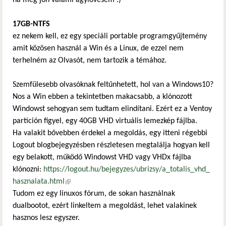
17GB-NTFS
ez nekem kell, ez egy speciáli portable programgyűjtemény
amit közösen használ a Win és a Linux, de ezzel nem
terhelném az Olvasót, nem tartozik a témához.
Szemfülesebb olvasóknak feltűnhetett, hol van a Windows10?
Nos a Win ebben a tekintetben makacsabb, a klónozott
Windowst sehogyan sem tudtam elindítani. Ezért ez a Ventoy
partíción figyel, egy 40GB VHD virtuális lemezkép fájlba.
Ha valakit bővebben érdekel a megoldás, egy itteni régebbi
Logout blogbejegyzésben részletesen megtalálja hogyan kell
egy belakott, működő Windowst VHD vagy VHDx fájlba
klónozni:
https://logout.hu/bejegyzes/ubrizsy/a_totalis_vhd_
hasznalata.html
(külső hivatkozás)
Tudom ez egy linuxos fórum, de sokan használnak
dualbootot, ezért linkeltem a megoldást, lehet valakinek
hasznos lesz egyszer.