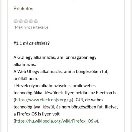
Értékelés:
Még nincs értékelve
#1.1
mi az eltérés?
A GUI egy alkalmazás, ami önmagában egy
alkalmazás.
A Web UI egy alkalmazás, ami a böngészőben fut,
anélkül nem.
Létezek olyan alkalmazások is, amik webes
technológiákkal készülnek. Ilyen például az Electron is
(
https://www.electronjs.org/
(külső hivatkozás)
). GUI, de webes
technológiával készül, és nem böngészőben fut. Illetve,
a Firefox OS is ilyen volt
(
https://hu.wikipedia.org/wiki/Firefox_OS
(külső
).
hivatkozás)