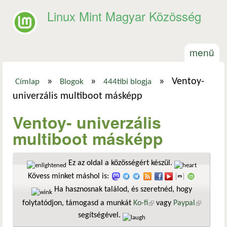
Ugrás a tartalomra
Linux Mint Magyar Közösség
menü
»
»
»
Ventoy-
Címlap
Blogok
444tibi blogja
Jelenlegi hely
univerzális multiboot másképp
Ventoy- univerzális
multiboot másképp
Ez az oldal a közösségért készül.
Kövess minket máshol is:
Ha hasznosnak találod, és szeretnéd, hogy
folytatódjon, támogasd a munkát
Ko-fi
(külső hivatkozás)
vagy
Paypal
(külső
segítségével.
hivatkozá