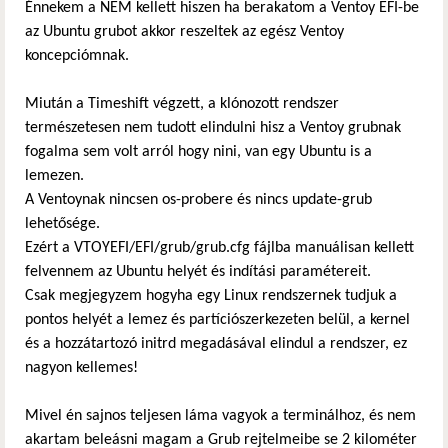
Énnekem a NEM kellett hiszen ha berakatom a Ventoy EFI-be
az Ubuntu grubot akkor reszeltek az egész Ventoy
koncepciómnak.
Miután a Timeshift végzett, a klónozott rendszer
természetesen nem tudott elindulni hisz a Ventoy grubnak
fogalma sem volt arról hogy nini, van egy Ubuntu is a
lemezen.
A Ventoynak nincsen os-probere és nincs update-grub
lehetősége.
Ezért a VTOYEFI/EFI/grub/grub.cfg fájlba manuálisan kellett
felvennem az Ubuntu helyét és indítási paramétereit.
Csak megjegyzem hogyha egy Linux rendszernek tudjuk a
pontos helyét a lemez és partíciószerkezeten belül, a kernel
és a hozzátartozó initrd megadásával elindul a rendszer, ez
nagyon kellemes!
Mivel én sajnos teljesen láma vagyok a terminálhoz, és nem
akartam beleásni magam a Grub rejtelmeibe se 2 kilométer