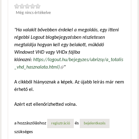
Még nincs értékelve
"Ha valakit bővebben érdekel a megoldás, egy itteni
régebbi Logout blogbejegyzésben részletesen
megtalálja hogyan kell egy belakott, működő
Windowst VHD vagy VHDx fájlba
klónozni:
https://logout.hu/bejegyzes/ubrizsy/a_totalis
_vhd_hasznalata.html)
(külső hivatkozás)
"
A cikkből hiányoznak a képek. Az újabb leírás már nem
érhető el.
Azért ezt ellenőrizhetted volna.
a hozzászóláshoz
és
regisztráció
bejelentkezés
szükséges