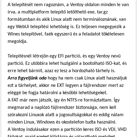
A telepítését nem ragoznám, a Ventoy oldalon minden le van
írva, a multiplatform telepítő letölthető exe, tar.gz
formátumban és akik Linux alatt nem termináloznának, van
egy WebUi telepítési lehetőség is. Ez teljesen megegyezik a
Wines telepítővel, faék egyszerű és a feladatot tökéletesen
megoldja.
Telepítésnél létrejön egy EFI partíció, és egy Ventoy nevű
partíció. Ez utóbbira lehet huzigálni a bootolható ISO-kat, és
erre lehet bármit, azaz ez lesz a hordozható tárhely is.
Arra figyeljünk oda
hogy ha nem csak Linux alatt használjuk
ezt a tárhelyet, akkor ne EXT legyen a fájlrendszer mert az
eléggé be fogja határolni a későbbi lehetőségeket.
A FAT már nem játszik, így én NTFS-re formáztattam. Így
megmarad a naplózó fájlrendszer biztonsága, nem kell
szórakozni Linuxok alatt a jogosultságokkal és eddig nálam
minden Linux, Windows és okostelefon tudta használni.
A Ventoy indulásakor ezen a partíción keres ISO és VDI, VHD
fájlokat, majd ezeket kilistázza és választható melyiket