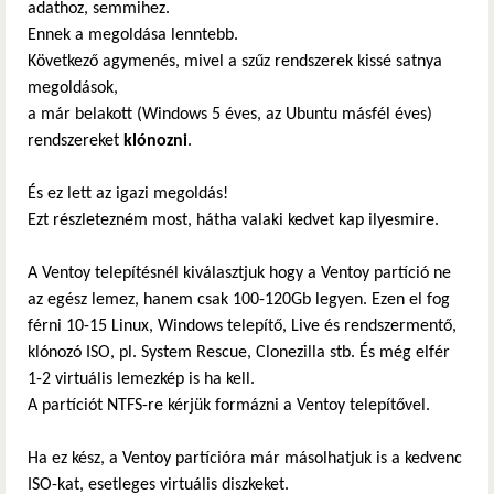
adathoz, semmihez.
Ennek a megoldása lenntebb.
Következő agymenés, mivel a szűz rendszerek kissé satnya
megoldások,
a már belakott (Windows 5 éves, az Ubuntu másfél éves)
rendszereket
klónozni
.
És ez lett az igazi megoldás!
Ezt részletezném most, hátha valaki kedvet kap ilyesmire.
A Ventoy telepítésnél kiválasztjuk hogy a Ventoy partíció ne
az egész lemez, hanem csak 100-120Gb legyen. Ezen el fog
férni 10-15 Linux, Windows telepítő, Live és rendszermentő,
klónozó ISO, pl. System Rescue, Clonezilla stb. És még elfér
1-2 virtuális lemezkép is ha kell.
A partíciót NTFS-re kérjük formázni a Ventoy telepítővel.
Ha ez kész, a Ventoy partícióra már másolhatjuk is a kedvenc
ISO-kat, esetleges virtuális diszkeket.