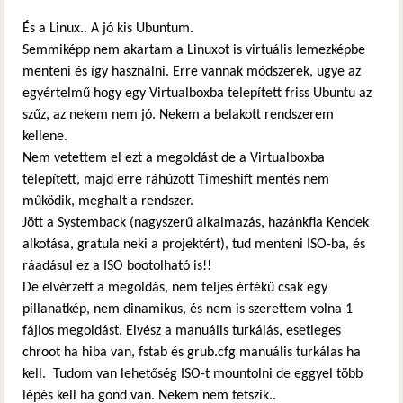
És a Linux.. A jó kis Ubuntum.
Semmiképp nem akartam a Linuxot is virtuális lemezképbe
menteni és így használni. Erre vannak módszerek, ugye az
egyértelmű hogy egy Virtualboxba telepített friss Ubuntu az
szűz, az nekem nem jó. Nekem a belakott rendszerem
kellene.
Nem vetettem el ezt a megoldást de a Virtualboxba
telepített, majd erre ráhúzott Timeshift mentés nem
működik, meghalt a rendszer.
Jött a Systemback (nagyszerű alkalmazás, hazánkfia Kendek
alkotása, gratula neki a projektért), tud menteni ISO-ba, és
ráadásul ez a ISO bootolható is!!
De elvérzett a megoldás, nem teljes értékű csak egy
pillanatkép, nem dinamikus, és nem is szerettem volna 1
fájlos megoldást. Elvész a manuális turkálás, esetleges
chroot ha hiba van, fstab és grub.cfg manuális turkálas ha
kell. Tudom van lehetőség ISO-t mountolni de eggyel több
lépés kell ha gond van. Nekem nem tetszik..