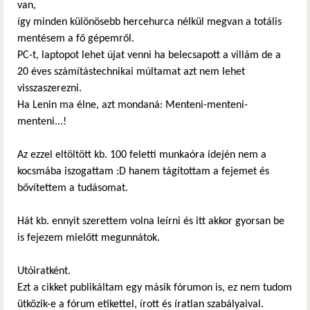
van,
így minden különösebb hercehurca nélkül megvan a totális
mentésem a fő gépemről.
PC-t, laptopot lehet újat venni ha belecsapott a villám de a
20 éves számítástechnikai múltamat azt nem lehet
visszaszerezni.
Ha Lenin ma élne, azt mondaná: Menteni-menteni-
menteni...!
Az ezzel eltöltött kb. 100 feletti munkaóra idején nem a
kocsmába iszogattam :D hanem tágítottam a fejemet és
bővítettem a tudásomat.
Hát kb. ennyit szerettem volna leírni és itt akkor gyorsan be
is fejezem mielőtt megunnátok.
Utóiratként.
Ezt a cikket publikáltam egy másik fórumon is, ez nem tudom
ütközik-e a fórum etikettel, írott és íratlan szabályaival.