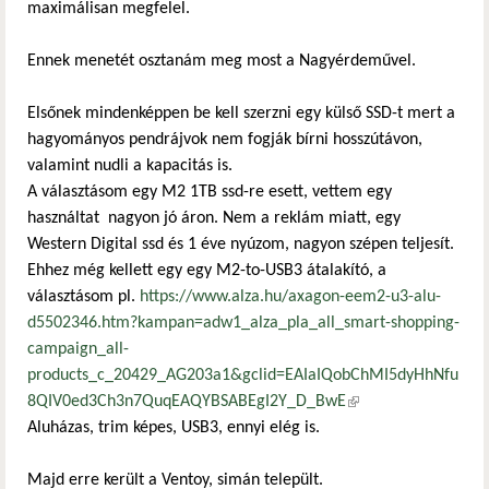
maximálisan megfelel.
Ennek menetét osztanám meg most a Nagyérdeművel.
Elsőnek mindenképpen be kell szerzni egy külső SSD-t mert a
hagyományos pendrájvok nem fogják bírni hosszútávon,
valamint nudli a kapacitás is.
A választásom egy M2 1TB ssd-re esett, vettem egy
használtat nagyon jó áron. Nem a reklám miatt, egy
Western Digital ssd és 1 éve nyúzom, nagyon szépen teljesít.
Ehhez még kellett egy egy M2-to-USB3 átalakító, a
választásom pl.
https://www.alza.hu/axagon-eem2-u3-alu-
d5502346.htm?kampan=adw1_alza_pla_all_smart-shopping-
campaign_all-
products_c_20429_AG203a1&gclid=EAIaIQobChMI5dyHhNfu
8QIV0ed3Ch3n7QuqEAQYBSABEgI2Y_D_BwE
(külső hivatkozás)
Aluházas, trim képes, USB3, ennyi elég is.
Majd erre került a Ventoy, simán települt.