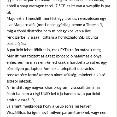
ebből a snap vastagon tarol, 7,5GB és itt van a swapfile is pár
GB.
Majd ezt a Timeshift mentést egy Live os, nevezetesen egy
live Manjaro alól (mert ebbe gyárilag benne a Timeshift,
míg a többi disztróba nem mindegyikbe van a live
rendszerbe) visszaállítottam a hordozható SSD Ubuntu
partíciójára.
A partíció lehet töküres is, csak EXT4-re formázzuk meg.
Már itt mutatkozott az egész koncepció hatalmas előnye,
ehhez semmi más nem kellett csak a hordozható ssd és egy
bármilyen pc, laptop. Aminek a telepített operációs
rendszerére természetesen nincs szükség, mindent a külső
ssd-ről intézek.
A Timshift egy nagyon okos program, visszaállításnál az
fstab-ba nem a régi UUID-ket írja hanem azt a partíciót
amire visszaállít,
valamint megkérdezi hogy a Grub sorsa mi legyen.
Visszállítsa, ha igen hová,milyen paraméterekkel, vagy nem.