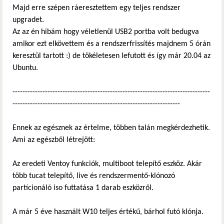
Majd erre szépen ráeresztettem egy teljes rendszer
upgradet.
Az az én hibám hogy véletlenül USB2 portba volt bedugva
amikor ezt elkövettem és a rendszerfrissítés majdnem 5 órán
keresztül tartott :) de tökéletesen lefutott és így már 20.04 az
Ubuntu.
-------------------------------------------------------------------------------
-------------------------------------------------------------------
Ennek az egésznek az értelme, többen talán megkérdezhetik.
Ami az egészből létrejött:
Az eredeti Ventoy funkciók, multiboot telepítő eszköz. Akár
több tucat telepítő, live és rendszermentő-klónozó
partícionáló iso futtatása 1 darab eszközről.
A már 5 éve használt W10 teljes értékű, bárhol futó klónja.