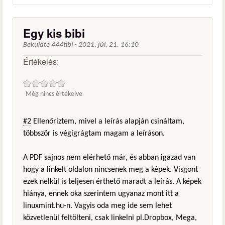
Egy kis bibi
Beküldte
444tibi
-
2021. júl. 21. 16:10
Értékelés:
Még nincs értékelve
#2
Ellenőriztem, mivel a leírás alapján csináltam,
többször is végigrágtam magam a leíráson.
A PDF sajnos nem elérhető már, és abban igazad van
hogy a linkelt oldalon nincsenek meg a képek. Visgont
ezek nelkül is teljesen érthető maradt a leírás. A képek
hiánya, ennek oka szerintem ugyanaz mont itt a
linuxmint.hu-n. Vagyis oda meg ide sem lehet
közvetlenül feltölteni, csak linkelni pl.Dropbox, Mega,