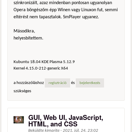
szinkronizált, azaz mindenban pontosan ugyanolyan
Opera böngészőm épp Winen vagy Linuxon fut, semmi
eltérést nem tapasztalok. SmPlayer ugyanez.
Másodikra,
helyesbítettem.
Kubuntu 18.04 KDE Plasma 5.12.9
Kernel 4.15.0-212-generic X64
a hozzászóláshoz
és
regisztráció
bejelentkezés
szükséges
GUI, Web UI, JavaScript,
HTML, and CSS
Beküldte
kimarite
-
2021. júl. 24. 23:02