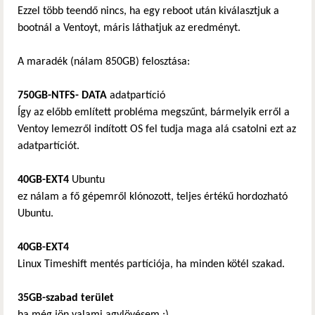
Ezzel több teendő nincs, ha egy reboot után kiválasztjuk a
bootnál a Ventoyt, máris láthatjuk az eredményt.
A maradék (nálam 850GB) felosztása:
750GB-NTFS- DATA
adatpartíció
Így az előbb említett probléma megszűnt, bármelyik erről a
Ventoy lemezről indított OS fel tudja maga alá csatolni ezt az
adatpartíciót.
40GB-EXT4
Ubuntu
ez nálam a fő gépemről klónozott, teljes értékű hordozható
Ubuntu.
40GB-EXT4
Linux Timeshift mentés partíciója, ha minden kötél szakad.
35GB-szabad terület
ha még jön valami agylövésem :)