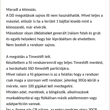
Maradt a klónozás.
A DD megoldások sajnos itt nem használhatók. Mivel teljes a
másolat, először is ha a terület 1 bájttal kisebb mint a
klónozandó, már elvérzik.
Másodszor olyan ütközéseket generált (nálam fstab és grub
és egyéb helyeken) hogy bár kipróbáltam de elvetettem.
Nem bootolt a rendszer sajnos.
A megoldás a Timeshift lett.
Készítettem a fő rendszeremről egy teljes Timeshift mentést,
a hordozható SSD timeshift partíciójára.
Mivel nálam a fő gépemen is az a felállás hogy a rendszer
csak maga a szorosan vett rendszer, jelenleg 30Gb körüli a
mérete, nem 100 gigákat kell mentegetni.
Minden adat, mentések, a böngészők, alkalmazások
munkakönyvtárai egy fizikálisan másik adatlemezen vagy
adatpartíción vannak.
Így a /home pár GB nálam, az egész rendszer nincs 30GB,