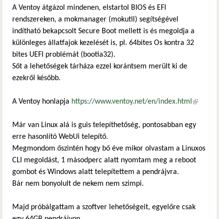
A Ventoy átgázol mindenen, elstartol BIOS és EFI
rendszereken, a mokmanager (mokutil) segítségével
indítható bekapcsolt Secure Boot mellett is és megoldja a
különleges állatfajok kezelését is, pl. 64bites Os kontra 32
bites UEFI problémát (bootia32).
Sőt a lehetőségek tárháza ezzel korántsem merült ki de
ezekről később.
A Ventoy honlapja
https://www.ventoy.net/en/index.html
(külső
hivatkoz
Már van Linux alá is guis telepíthetőség, pontosabban egy
erre hasonlító WebUi telepítő.
Megmondom őszintén hogy bő éve mikor olvastam a Linuxos
CLI megoldást, 1 másodperc alatt nyomtam meg a reboot
gombot és Windows alatt telepítettem a pendrájvra.
Bár nem bonyolult de nekem nem szimpi.
Majd próbálgattam a szoftver lehetőségeit, egyelőre csak
egy 64GB pendrájvon.