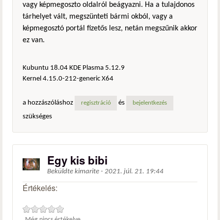
vagy képmegoszto oldalról beágyazni. Ha a tulajdonos
tárhelyet vált, megszünteti bármi okból, vagy a
képmegosztó portál fizetős lesz, netán megszűnik akkor
ez van.
Kubuntu 18.04 KDE Plasma 5.12.9
Kernel 4.15.0-212-generic X64
a hozzászóláshoz
és
regisztráció
bejelentkezés
szükséges
Egy kis bibi
Beküldte
kimarite
-
2021. júl. 21. 19:44
Értékelés:
Még nincs értékelve