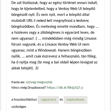
De azt tisztázzuk, hogy az egész történet onnan indult,
hogy te kijelentetted, hogy a Ventoy Web UI telepítő
böngészőt nyit. És nem nyit, mert a telepítő által
mutatott URL-t neked kell megnyitnod a kedvenc
böngésződben. És mellesleg emellé mondtam, hogy ...
a húsleves vagy a zöldségleves is egyaránt leves, de
nem ugyanaz! :) ... mindeközben még mindig Linuxos
fórum vagyunk, és a Linuxos Ventoy Web UI nem
ugyanaz, mint a Windowszé. Hanem böngészőben
nyílik, ... amit csak észrevesz a felhasználó, tán főleg,
ha ő nyitja meg (te meg a bal oldali képen levágod az
ablak tetejét). :D
Paste.ee:
szöveg megosztás
Nincs még Dropboxod?
https://db.tt/8kIjjJQ7
(külső
hivatkozás)
a hozzászóláshoz
és
regisztráció
bejelentkezés
szükséges