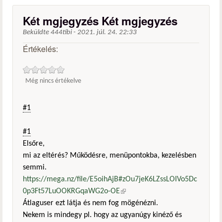
Két mgjegyzés Két mgjegyzés
Beküldte
444tibi
-
2021. júl. 24. 22:33
Értékelés:
Még nincs értékelve
#1
#1
Elsőre,
mi az eltérés? Működésre, menüpontokba, kezelésben
semmi.
https://mega.nz/file/E5oihAjB#zOu7jeK6LZssLOIVo5Dc
0p3Ft57LuOOKRGqaWG2o-OE
(külső hivatkozás)
Átlaguser ezt látja és nem fog mögénézni.
Nekem is mindegy pl. hogy az ugyanúgy kinéző és