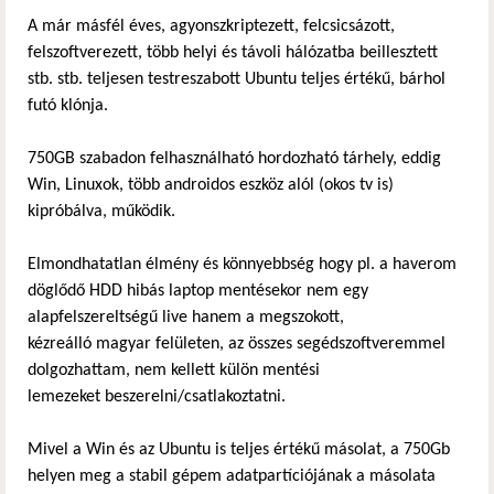
A már másfél éves, agyonszkriptezett, felcsicsázott,
felszoftverezett, több helyi és távoli hálózatba beillesztett
stb. stb. teljesen testreszabott Ubuntu teljes értékű, bárhol
futó klónja.
750GB szabadon felhasználható hordozható tárhely, eddig
Win, Linuxok, több androidos eszköz alól (okos tv is)
kipróbálva, működik.
Elmondhatatlan élmény és könnyebbség hogy pl. a haverom
döglődő HDD hibás laptop mentésekor nem egy
alapfelszereltségű live hanem a megszokott,
kézreálló magyar felületen, az összes segédszoftveremmel
dolgozhattam, nem kellett külön mentési
lemezeket beszerelni/csatlakoztatni.
Mivel a Win és az Ubuntu is teljes értékű másolat, a 750Gb
helyen meg a stabil gépem adatpartíciójának a másolata