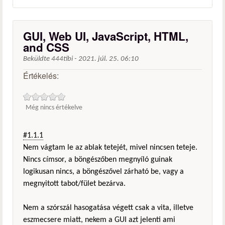
GUI, Web UI, JavaScript, HTML,
and CSS
Beküldte
444tibi
-
2021. júl. 25. 06:10
Értékelés:
Még nincs értékelve
#1.1.1
Nem vágtam le az ablak tetejét, mivel nincsen teteje.
Nincs címsor, a böngészőben megnyíló guinak
logikusan nincs, a böngészővel zárható be, vagy a
megnyitott tabot/fület bezárva.
Nem a szórszál hasogatása végett csak a vita, illetve
eszmecsere miatt, nekem a GUI azt jelenti ami