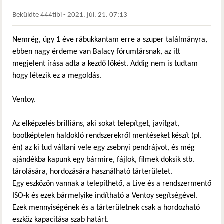
Beküldte
444tibi
-
2021. júl. 21. 07:13
Nemrég, úgy 1 éve rábukkantam erre a szuper találmányra,
ebben nagy érdeme van Balacy fórumtársnak, az itt
megjelent írása adta a kezdő lökést. Addig nem is tudtam
hogy létezik ez a megoldás.
Ventoy.
Az elképzelés brilliáns, aki sokat telepítget, javítgat,
bootképtelen haldokló rendszerekről mentéseket készít (pl.
én) az ki tud váltani vele egy zsebnyi pendrájvot, és még
ajándékba kapunk egy bármire, fájlok, filmek doksik stb.
tárolására, hordozására használható tárterületet.
Egy eszközön vannak a telepíthető, a Live és a rendszermentő
ISO-k és ezek bármelyike indítható a Ventoy segítségével.
Ezek mennyiségének és a tárterületnek csak a hordozható
eszköz kapacitása szab határt.