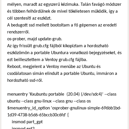
mélyen, maradt az egyszerű kézimuka. Talán favágó módszer
és többen felhördülnek de mivel tökéletesen működik, így a
cél szentesíti az eszközt.
A bedugott ssd mellett bootoltam a fő gépemen az eredeti
rendszerről.
os-prober, majd update-grub.
Az így frissült grub.cfg fájlból kikopiztam a hordozható
eszközömön a portable Ubuntura vonatkozó bejegyzéseket, és
ezt beillesztettem a Ventoy grub.cfg fájlba.
Reboot, megjelent a Ventoy menübe az Ubuntu és
csodálatosan simán elindult a portable Ubuntu, immáron a
hordozható ssd-ről.
menuentry 'Kxubuntu portable (20.04) (/dev/sdc4)' --class
ubuntu --class gnu-linux --class gnu --class os
$menuentry_id_option 'osprober-gnulinux-simple-696bb1bd-
1d39-4738-b5d6-65bccb30c6fd' {
insmod part_gpt
insmod ext2