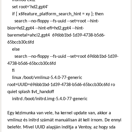
set root='hd2,gpt4'
if [ x$feature_platform_search_hint = xy ]; then
search --no-floppy --fs-uuid --set=root --hint-
bios=hd2,gpt4 --hint-efi=hd2,gpt4 --hint-
baremetal=ahci2,gpt4 696bb1bd-1d39-4738-b5d6-
65bccb30c6fd
else
search --no-floppy --fs-uuid --set=root 696bb1bd-1d39-
4738-b5d6-65bccb30c6fd
fi
linux /boot/vmlinuz-5.4.0-77-generic
root=UUID=696bb1bd-1d39-4738-b5d6-65bccb30c6fd ro
quiet splash $vt_handoff
initrd /boot/initrd.img-5.4.0-77-generic
Egy kézimunka van vele, ha kernel update van, akkor a
vmlinuz és initrd számát manuálisan át kell írnom. De ennyi
belefér. Mivel UUID alapján indítja a Ventoy, az hogy sda