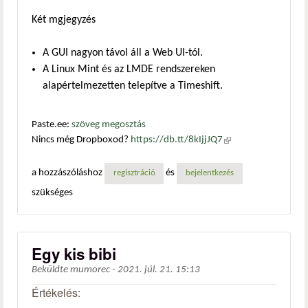
Két mgjegyzés
A GUI nagyon távol áll a Web UI-tól.
A Linux Mint és az LMDE rendszereken
alapértelmezetten telepítve a Timeshift.
Paste.ee:
szöveg megosztás
Nincs még Dropboxod?
https://db.tt/8kIjjJQ7
(külső
hivatkozás)
a hozzászóláshoz
és
regisztráció
bejelentkezés
szükséges
Egy kis bibi
Beküldte
mumorec
-
2021. júl. 21. 15:13
Értékelés: