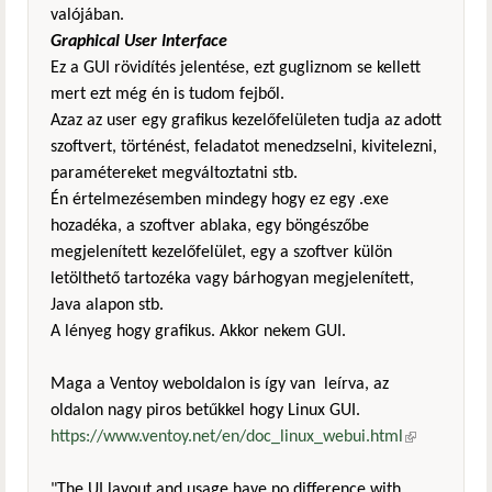
valójában.
Graphical User Interface
Ez a GUI rövidítés jelentése, ezt gugliznom se kellett
mert ezt még én is tudom fejből.
Azaz az user egy grafikus kezelőfelületen tudja az adott
szoftvert, történést, feladatot menedzselni, kivitelezni,
paramétereket megváltoztatni stb.
Én értelmezésemben mindegy hogy ez egy .exe
hozadéka, a szoftver ablaka, egy böngészőbe
megjelenített kezelőfelület, egy a szoftver külön
letölthető tartozéka vagy bárhogyan megjelenített,
Java alapon stb.
A lényeg hogy grafikus. Akkor nekem GUI.
Maga a Ventoy weboldalon is így van leírva, az
oldalon nagy piros betűkkel hogy Linux GUI.
https://www.ventoy.net/en/doc_linux_webui.html
(külső
hivatkozás)
"The UI layout and usage have no difference with