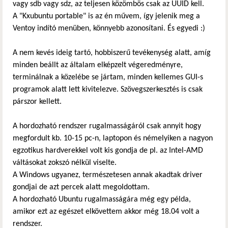
vagy sdb vagy sdz, az teljesen közömbös csak az UUID kell.
A "Kxubuntu portable" is az én művem, így jelenik meg a
Ventoy indító menüben, könnyebb azonosítani. És egyedi :)
A nem kevés ideig tartó, hobbiszerű tevékenység alatt, amíg
minden beállt az általam elképzelt végeredményre,
terminálnak a közelébe se jártam, minden kellemes GUI-s
programok alatt lett kivitelezve. Szövegszerkesztés is csak
párszor kellett.
A hordozható rendszer rugalmasságáról csak annyit hogy
megfordult kb. 10-15 pc-n, laptopon és némelyiken a nagyon
egzotikus hardverekkel volt kis gondja de pl. az Intel-AMD
váltásokat zokszó nélkül viselte.
A Windows ugyanez, természetesen annak akadtak driver
gondjai de azt percek alatt megoldottam.
A hordozható Ubuntu rugalmasságára még egy példa,
amikor ezt az egészet elkövettem akkor még 18.04 volt a
rendszer.