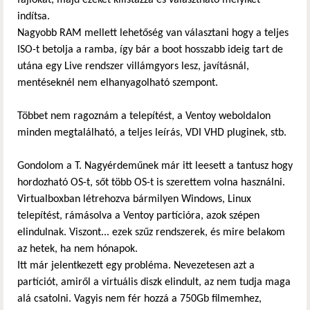
indítsa.
Nagyobb RAM mellett lehetőség van választani hogy a teljes
ISO-t betolja a ramba, így bár a boot hosszabb ideig tart de
utána egy Live rendszer villámgyors lesz, javításnál,
mentéseknél nem elhanyagolható szempont.
Többet nem ragoznám a telepítést, a Ventoy weboldalon
minden megtalálható, a teljes leírás, VDI VHD pluginek, stb.
Gondolom a T. Nagyérdeműnek már itt leesett a tantusz hogy
hordozható OS-t, sőt több OS-t is szerettem volna használni.
Virtualboxban létrehozva bármilyen Windows, Linux
telepítést, rámásolva a Ventoy partícióra, azok szépen
elindulnak. Viszont... ezek szűz rendszerek, és mire belakom
az hetek, ha nem hónapok.
Itt már jelentkezett egy probléma. Nevezetesen azt a
partíciót, amiről a virtuális diszk elindult, az nem tudja maga
alá csatolni. Vagyis nem fér hozzá a 750Gb filmemhez,