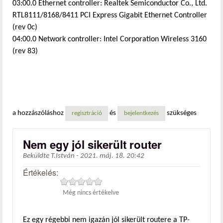
03:00.0 Ethernet controller: Realtek Semiconductor Co., Ltd.
RTL8111/8168/8411 PCI Express Gigabit Ethernet Controller
(rev 0c)
04:00.0 Network controller: Intel Corporation Wireless 3160
(rev 83)
a hozzászóláshoz
és
szükséges
regisztráció
bejelentkezés
Nem egy jól sikerült router
Beküldte
T.István
-
2021. máj. 18. 20:42
Értékelés:
Még nincs értékelve
Ez egy régebbi nem igazán jól sikerült routere a TP-