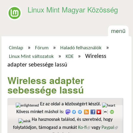
Ugrás a tartalomra
Linux Mint Magyar Közösség
menü
»
»
»
Címlap
Fórum
Haladó felhasználók
Jelenlegi hely
»
»
Wireless
Linux Mint változatok
KDE
adapter sebessége lassú
Wireless adapter
sebessége lassú
Ez az oldal a közösségért készül.
Kövess minket máshol is:
Ha hasznosnak találod, és szeretnéd, hogy
folytatódjon, támogasd a munkát
Ko-fi
(külső hivatkozás)
vagy
Paypal
(külső