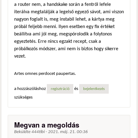
a router nem, a handskake során a fentről lefele
iterálva megtalálják a legelső egyező sávot, ami viszon
nagyon foglalt is, meg instabil lehet, a kártya meg
próbál feljebb menni. Ilyen esetben egy fix értéket
beállítva ami jól meg, megspórolodik a folytonos
egyeztetés. Erre nincs egzakt recept, csak a
próbálkozós módszer, ami nem is biztos hogy sikerre
vezet.
Artes omnes perdocet paupertas.
a hozzászóláshoz
és
regisztráció
bejelentkezés
szükséges
Megvan a megoldás
Beküldte
444tibi
-
2021. máj. 21. 00:36