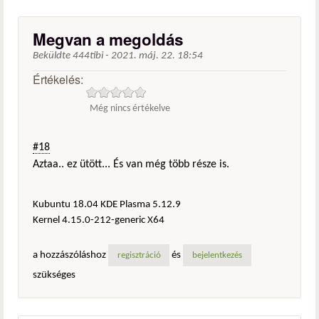
Megvan a megoldás
Beküldte
444tibi
-
2021. máj. 22. 18:54
Értékelés:
Még nincs értékelve
#18
Aztaa.. ez ütött... És van még több része is.
Kubuntu 18.04 KDE Plasma 5.12.9
Kernel 4.15.0-212-generic X64
a hozzászóláshoz
és
regisztráció
bejelentkezés
szükséges