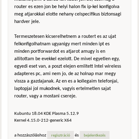
router es ezen jon be helyi halon fix ip-kel konfigolva
meg atjarokkal elotte nehany celspecifikus biztonsagi
hardver jele.
Termeszetesen kicserelhetnem a routert es az ujat
felkonfigolhatnam ugyanigy mert minden ipt es
minden portforwardot es atjarot amugy is en
allitottam be evekkel ezelott. De mivel egyetlen egy,
egyedi eset van, a poszt elejen emlitett Intel wireless
adapteres pc, ami nem jo, de az holnap mar megy
vissza a gazdajanak. Az en es a kollegaim telefonjai,
laptopjai jol mukodnek, vagyis ertelmetlen sajat
router, vagy a mostani csereje.
Kubuntu 18.04 KDE Plasma 5.12.9
Kernel 4.15.0-212-generic X64
a hozzászóláshoz
és
regisztráció
bejelentkezés