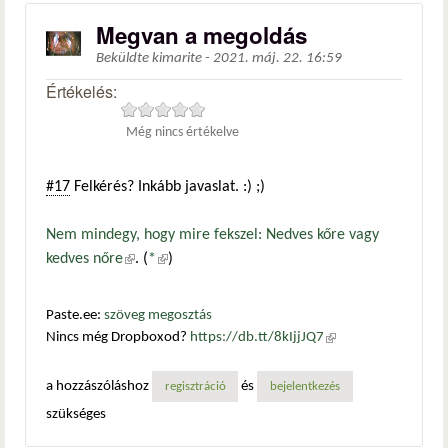
Megvan a megoldás
Beküldte
kimarite
-
2021. máj. 22. 16:59
Értékelés:
Még nincs értékelve
#17
Felkérés? Inkább javaslat. :) ;)
Nem mindegy, hogy mire fekszel: Nedves kőre vagy
kedves nőre
(külső hivatkozás)
. (
*
(külső hivatkozás)
)
Paste.ee:
szöveg megosztás
Nincs még Dropboxod?
https://db.tt/8kIjjJQ7
(külső
hivatkozás)
a hozzászóláshoz
és
regisztráció
bejelentkezés
szükséges