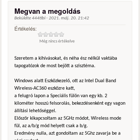
Megvan a megoldás
Beküldte
444tibi
-
2021. máj. 20. 21:42
Értékelés:
Még nincs értékelve
Szeretem a kihívásokat, és néha ész nélkül vaktába
tapogatózok de most bejött a szisztéma.
Windows alatt Eszközkezelő, ott az Intel Dual Band
Wireless-AC360 eszközre katt,
a felugró lapon a Speciális fülön van egy kb. 2
kilométer hosszú felsorolás, bekezdésenként egy vagon
állítási lehetőséggel.
Először kikapcsoltam az 5GHz módot, Wireless mode
fül, az a/b/g mód helyett csak a b/g.
Eredmény nulla, azt gondoltam az 5Ghz zavarja be a