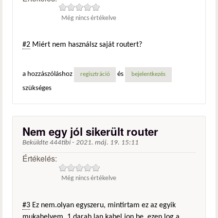
Még nincs értékelve
#2
Miért nem használsz saját routert?
a hozzászóláshoz
és
regisztráció
bejelentkezés
szükséges
Nem egy jól sikerült router
Beküldte
444tibi
-
2021. máj. 19. 15:11
Értékelés:
Még nincs értékelve
#3
Ez nem.olyan egyszeru, mintirtam ez az egyik
mukahelyem. 1 darab lan kabel jon be, ezen log a