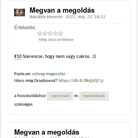
Megvan a megoldás
Beküldte
kimarite
-
2021. máj. 21. 18:22
Értékelés:
Még nincs értékelve
#10
Szerencse, hogy nem vagy cukros. :))
Paste.ee:
szöveg megosztás
Nincs még Dropboxod?
https://db.tt/8kIjjJQ7
(külső
hivatkozás)
a hozzászóláshoz
és
regisztráció
bejelentkezés
szükséges
Megvan a megoldás