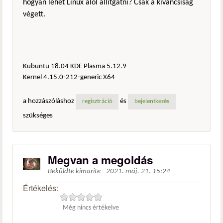
hogyan lehet Linux alól állítgatni? Csak a kíváncsiság
végett.
Kubuntu 18.04 KDE Plasma 5.12.9
Kernel 4.15.0-212-generic X64
a hozzászóláshoz
és
regisztráció
bejelentkezés
szükséges
Megvan a megoldás
Beküldte
kimarite
-
2021. máj. 21. 15:24
Értékelés:
Még nincs értékelve