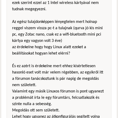
ezek szerint ezzel az 1 Intel wireless kártyával nem
tudnak megegyezni.
Az egész tulajdonképpen lényegtelen mert holnap
reggel viszem vissza pc-t a tulajnak (qurva jó kis mini
pc, egy Zotac nano, csak ez a wifi-bluetooth mini pci
kártya egy vagyon volt 3 éve)
az érdekelne hogy hogy Linux alatt ezeket a
beállításokat hogyan lehet elérni?
És ez azért is érdekelne mert ehhez kísértetiesen
hasonló eset volt már velem régebben, az egyikről itt
a fórumon tanácskoztunk is pár napig de megoldás
nem született.
Valamint egy másik Linuxos fórumon is pont ugyanezt
a problémát írta le egy fórumtárs, felcsatlakozik és
szinte nulla a sebesség.
Megoldás ott sem született.
Lehet hogy ugyanez az átkonfigurálás segített volna