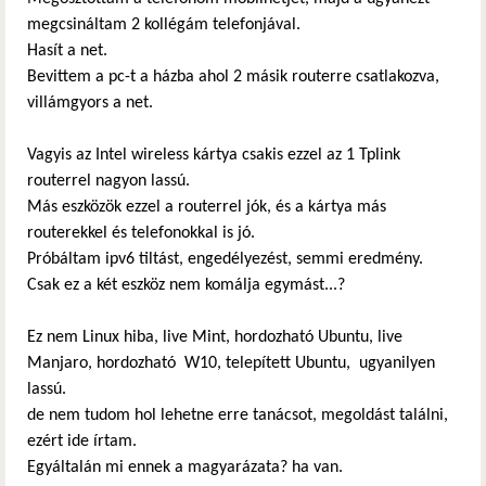
megcsináltam 2 kollégám telefonjával.
Hasít a net.
Bevittem a pc-t a házba ahol 2 másik routerre csatlakozva,
villámgyors a net.
Vagyis az Intel wireless kártya csakis ezzel az 1 Tplink
routerrel nagyon lassú.
Más eszközök ezzel a routerrel jók, és a kártya más
routerekkel és telefonokkal is jó.
Próbáltam ipv6 tiltást, engedélyezést, semmi eredmény.
Csak ez a két eszköz nem komálja egymást...?
Ez nem Linux hiba, live Mint, hordozható Ubuntu, live
Manjaro, hordozható W10, telepített Ubuntu, ugyanilyen
lassú.
de nem tudom hol lehetne erre tanácsot, megoldást találni,
ezért ide írtam.
Egyáltalán mi ennek a magyarázata? ha van.