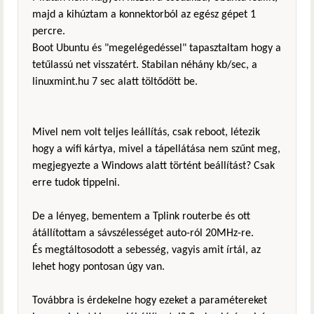
majd a kihúztam a konnektorból az egész gépet 1
percre.
Boot Ubuntu és "megelégedéssel" tapasztaltam hogy a
tetűlassú net visszatért. Stabilan néhány kb/sec, a
linuxmint.hu 7 sec alatt töltődött be.
Mivel nem volt teljes leállítás, csak reboot, létezik
hogy a wifi kártya, mivel a tápellátása nem szűnt meg,
megjegyezte a Windows alatt történt beállítást? Csak
erre tudok tippelni.
De a lényeg, bementem a Tplink routerbe és ott
átállítottam a sávszélességet auto-ról 20MHz-re.
És megtáltosodott a sebesség, vagyis amit írtál, az
lehet hogy pontosan úgy van.
Továbbra is érdekelne hogy ezeket a paramétereket