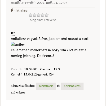
Beküldte
444tibi
-
2021. máj. 21. 17:34
Értékelés:
Még nincs értékelve
#9
Antialkesz vagyok 8 éve, jutalomként marad a csoki.
Kellemetlen mellékhatása hogy 104 kilót mutat a
mérleg jelenleg. De finom..!
Kubuntu 18.04 KDE Plasma 5.12.9
Kernel 4.15.0-212-generic X64
a hozzászóláshoz
és
regisztráció
bejelentkezés
szükséges