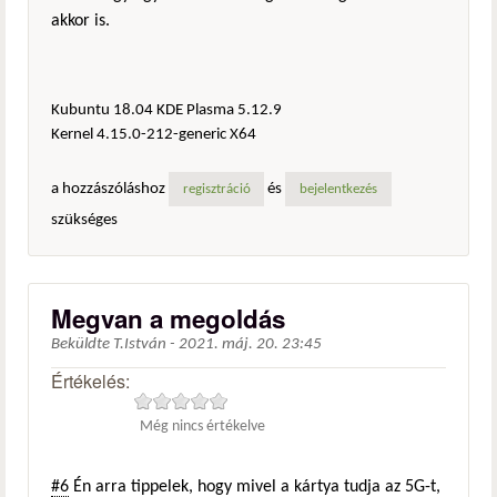
akkor is.
Kubuntu 18.04 KDE Plasma 5.12.9
Kernel 4.15.0-212-generic X64
a hozzászóláshoz
és
regisztráció
bejelentkezés
szükséges
Megvan a megoldás
Beküldte
T.István
-
2021. máj. 20. 23:45
Értékelés:
Még nincs értékelve
#6
Én arra tippelek, hogy mivel a kártya tudja az 5G-t,