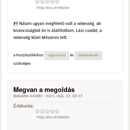
Még nincs értékelve
#9
Nálam ugyan megfelelő volt a sebesség, de
kíváncsiságból én is átállítottam. Láss csodát, a
sebesség közel kétszeres lett.
a hozzászóláshoz
és
regisztráció
bejelentkezés
szükséges
Megvan a megoldás
Beküldte
444tibi
-
2021. máj. 22. 06:55
Értékelés:
Még nincs értékelve