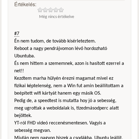
Értékelés:
Még nincs értékelve
#7
Én nem tudom, de tovább kísérleteztem.
Reboot a nagy pendrájvomon lévő hordozható
Ubuntuba.
És nem hittem a szememnek, azon is hasított ezerrel a
net!!
Kezdtem marha hülyén érezni magamat mivel ez
fizikai képtelenség, nem a Win fut amin beállítottam a
beépített wifi kártyát hanem egy másik OS.
Pedig de, a speedtest is mutatta hoy jó a sebesség,
meg ugrottak a weboldalak is, tizedmásodperc alatt
bejöttek.
YT-ról FHD videó reccenésmentesen. Vagyis a
sebesség megvan.
Miután nem nagyon hiszek a csodákba, Ubuntu leállít,