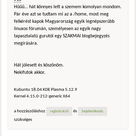
Hűűű... hát könnyes lett a szemem komolyan mondom.
Pár éve azt se tudtam mi az a /home, most meg
felkérést kapok Magyarország egyik legnépszerűbb
linuxos fórumán, személyesen az egyik nagy
tapasztalatú gurutól egy SZAKMAI blogbejegyzés
megírására.
Hát jólesett és köszönöm.
Nekifutok akkor.
Kubuntu 18.04 KDE Plasma 5.12.9
Kernel 4.15.0-212-generic X64
a hozzászóláshoz
és
regisztráció
bejelentkezés
szükséges