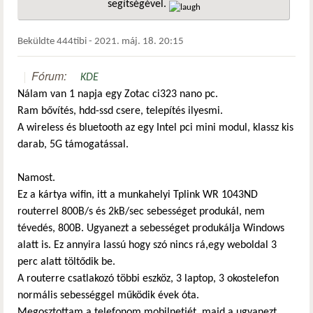
segítségével.
hivatkozá
Beküldte
444tibi
-
2021. máj. 18. 20:15
Fórum:
KDE
Nálam van 1 napja egy Zotac ci323 nano pc.
Ram bővítés, hdd-ssd csere, telepítés ilyesmi.
A wireless és bluetooth az egy Intel pci mini modul, klassz kis
darab, 5G támogatással.
Namost.
Ez a kártya wifin, itt a munkahelyi Tplink WR 1043ND
routerrel 800B/s és 2kB/sec sebességet produkál, nem
tévedés, 800B. Ugyanezt a sebességet produkálja Windows
alatt is. Ez annyira lassú hogy szó nincs rá,egy weboldal 3
perc alatt töltődik be.
A routerre csatlakozó többi eszköz, 3 laptop, 3 okostelefon
normális sebességgel működik évek óta.
Megosztottam a telefonom mobilnetjét, majd a ugyanezt