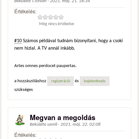
Beküldte
T.István
-
2021. máj. 21. 18:34
Értékelés:
Még nincs értékelve
#10
Számos példával tudnám bizonyítani, hogy a csoki
nem hizlal. A TV annál inkább.
Artes omnes perdocet paupertas.
a hozzászóláshoz
és
regisztráció
bejelentkezés
szükséges
Megvan a megoldás
Beküldte
samli
-
2021. máj. 22. 02:08
Értékelés: