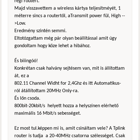
régi routert.
Majd visszavettem a wireless kártya teljesítméyét, 1
méterre sincs a routertől, aTransmit power fül, High --
>Low.
Eredmény szintén semmi.
Eltotózgattam még pár olyan beállítással amit úgy
gondoltam hogy köze lehet a hibához.
És biiingóó!
Konkrétan csak halvány sejtésem van, mit is állítottam
át, ez a
802.11 Channel Widht for 2,4Ghz és itt Automatikus-
ról átállítottam 20MHz Only-ra.
És lőn csoda.
800bit-20kbit/s helyett hozza a helyszínen elérhető
maximális 16 Mbit/s sebességet.
Ez most tul.képpen mi is, amit csináltam vele? A Tplink
router is tudja a 20-40MHz csatorna szélességet. Csak