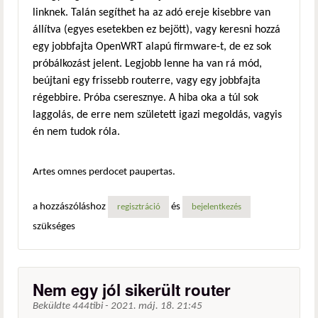
linknek. Talán segíthet ha az adó ereje kisebbre van
állítva (egyes esetekben ez bejött), vagy keresni hozzá
egy jobbfajta OpenWRT alapú firmware-t, de ez sok
próbálkozást jelent. Legjobb lenne ha van rá mód,
beújtani egy frissebb routerre, vagy egy jobbfajta
régebbire. Próba cseresznye. A hiba oka a túl sok
laggolás, de erre nem született igazi megoldás, vagyis
én nem tudok róla.
Artes omnes perdocet paupertas.
a hozzászóláshoz
és
regisztráció
bejelentkezés
szükséges
Nem egy jól sikerült router
Beküldte
444tibi
-
2021. máj. 18. 21:45