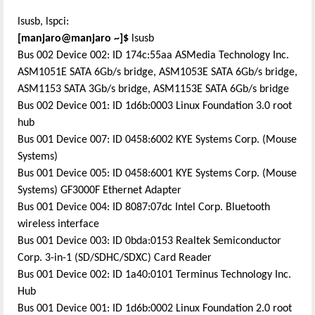
lsusb, lspci:
[manjaro@manjaro
~
]$
lsusb
Bus 002 Device 002: ID 174c:55aa ASMedia Technology Inc.
ASM1051E SATA 6Gb/s bridge, ASM1053E SATA 6Gb/s bridge,
ASM1153 SATA 3Gb/s bridge, ASM1153E SATA 6Gb/s bridge
Bus 002 Device 001: ID 1d6b:0003 Linux Foundation 3.0 root
hub
Bus 001 Device 007: ID 0458:6002 KYE Systems Corp. (Mouse
Systems)
Bus 001 Device 005: ID 0458:6001 KYE Systems Corp. (Mouse
Systems) GF3000F Ethernet Adapter
Bus 001 Device 004: ID 8087:07dc Intel Corp. Bluetooth
wireless interface
Bus 001 Device 003: ID 0bda:0153 Realtek Semiconductor
Corp. 3-in-1 (SD/SDHC/SDXC) Card Reader
Bus 001 Device 002: ID 1a40:0101 Terminus Technology Inc.
Hub
Bus 001 Device 001: ID 1d6b:0002 Linux Foundation 2.0 root