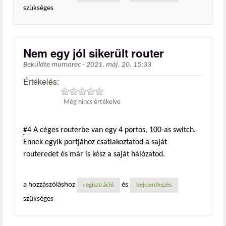
szükséges
Nem egy jól sikerült router
Beküldte
mumorec
-
2021. máj. 20. 15:33
Értékelés:
Még nincs értékelve
#4
A céges routerbe van egy 4 portos, 100-as switch.
Ennek egyik portjához csatlakoztatod a saját
routeredet és már is kész a saját hálózatod.
a hozzászóláshoz
és
regisztráció
bejelentkezés
szükséges