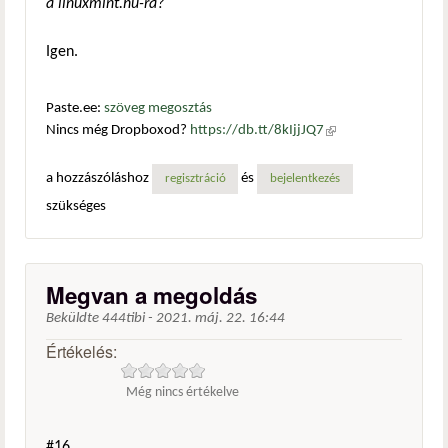
a linuxmint.hu-ra?
Igen.
Paste.ee:
szöveg megosztás
Nincs még Dropboxod?
https://db.tt/8kIjjJQ7
(külső
hivatkozás)
a hozzászóláshoz
és
regisztráció
bejelentkezés
szükséges
Megvan a megoldás
Beküldte
444tibi
-
2021. máj. 22. 16:44
Értékelés:
Még nincs értékelve
#16