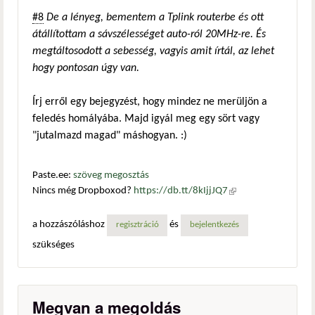
#8
De a lényeg, bementem a Tplink routerbe és ott
átállítottam a sávszélességet auto-ról 20MHz-re. És
megtáltosodott a sebesség, vagyis amit írtál, az lehet
hogy pontosan úgy van.
Írj erről egy bejegyzést, hogy mindez ne merüljön a
feledés homályába. Majd igyál meg egy sört vagy
"jutalmazd magad" máshogyan. :)
Paste.ee:
szöveg megosztás
Nincs még Dropboxod?
https://db.tt/8kIjjJQ7
(külső
hivatkozás)
a hozzászóláshoz
és
regisztráció
bejelentkezés
szükséges
Megvan a megoldás