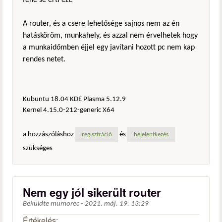
fene se érti ezt.
A router, és a csere lehetősége sajnos nem az én
hatásköröm, munkahely, és azzal nem érvelhetek hogy
a munkaidőmben éjjel egy javítani hozott pc nem kap
rendes netet.
Kubuntu 18.04 KDE Plasma 5.12.9
Kernel 4.15.0-212-generic X64
a hozzászóláshoz
és
regisztráció
bejelentkezés
szükséges
Nem egy jól sikerült router
Beküldte
mumorec
-
2021. máj. 19. 13:29
Értékelés: