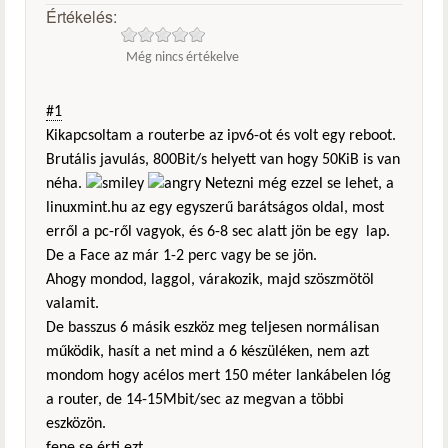
Értékelés:
Még nincs értékelve
#1
Kikapcsoltam a routerbe az ipv6-ot és volt egy reboot.
Brutális javulás, 800Bit/s helyett van hogy 50KiB is van
néha.
Netezni még ezzel se lehet, a
linuxmint.hu az egy egyszerű barátságos oldal, most
erről a pc-ről vagyok, és 6-8 sec alatt jön be egy lap.
De a Face az már 1-2 perc vagy be se jön.
Ahogy mondod, laggol, várakozik, majd szöszmötöl
valamit.
De basszus 6 másik eszköz meg teljesen normálisan
működik, hasít a net mind a 6 készüléken, nem azt
mondom hogy acélos mert 150 méter lankábelen lóg
a router, de 14-15Mbit/sec az megvan a többi
eszközön.