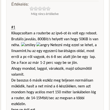
Értékelés:
Még nincs értékelve
#1
Kikapcsoltam a routerbe az ipv6-ot és volt egy reboot.
Brutális javulás, 800Bit/s helyett van hogy 50KiB is van
néha.
Netezni még ezzel se lehet, a
linuxmint.hu az egy egyszerű barátságos oldal, most
erről a pc-ről vagyok, és 6-8 sec alatt jön be egy lap.
De a Face az már 1-2 perc vagy be se jön.
Ahogy mondod, laggol, várakozik, majd szöszmötöl
valamit.
De basszus 6 másik eszköz meg teljesen normálisan
működik, hasít a net mind a 6 készüléken, nem azt
mondom hogy acélos mert 150 méter lankábelen lóg
a router, de 14-15Mbit/sec az megvan a többi
eszközön.