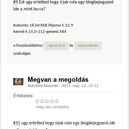
#9
Ezt ugy ertetted hogy irjak rola egy blogbejegyzest
ide a mint.hu-ra?
Kubuntu 18.04 KDE Plasma 5.12.9
Kernel 4.15.0-212-generic X64
a hozzászóláshoz
és
regisztráció
bejelentkezés
szükséges
Megvan a megoldás
Beküldte
kimarite
-
2021. máj. 22. 15:12
Értékelés:
Még nincs értékelve
#15
ugy ertetted hogy irjak rola egy blogbejegyzest ide