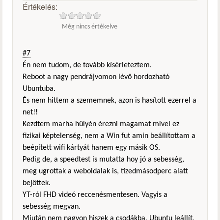
Értékelés:
Még nincs értékelve
#7
Én nem tudom, de tovább kísérleteztem.
Reboot a nagy pendrájvomon lévő hordozható
Ubuntuba.
És nem hittem a szememnek, azon is hasított ezerrel a
net!!
Kezdtem marha hülyén érezni magamat mivel ez
fizikai képtelenség, nem a Win fut amin beállítottam a
beépített wifi kártyát hanem egy másik OS.
Pedig de, a speedtest is mutatta hoy jó a sebesség,
meg ugrottak a weboldalak is, tizedmásodperc alatt
bejöttek.
YT-ról FHD videó reccenésmentesen. Vagyis a
sebesség megvan.
Miután nem nagyon hiszek a csodákba, Ubuntu leállít,