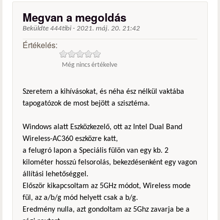
Megvan a megoldás
Beküldte
444tibi
-
2021. máj. 20. 21:42
Értékelés:
Még nincs értékelve
Szeretem a kihívásokat, és néha ész nélkül vaktába
tapogatózok de most bejött a szisztéma.
Windows alatt Eszközkezelő, ott az Intel Dual Band
Wireless-AC360 eszközre katt,
a felugró lapon a Speciális fülön van egy kb. 2
kilométer hosszú felsorolás, bekezdésenként egy vagon
állítási lehetőséggel.
Először kikapcsoltam az 5GHz módot, Wireless mode
fül, az a/b/g mód helyett csak a b/g.
Eredmény nulla, azt gondoltam az 5Ghz zavarja be a