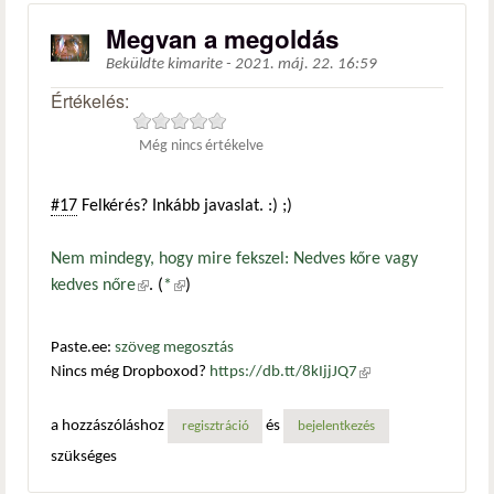
Megvan a megoldás
Beküldte
kimarite
-
2021. máj. 22. 16:59
Értékelés:
Még nincs értékelve
#17
Felkérés? Inkább javaslat. :) ;)
Nem mindegy, hogy mire fekszel: Nedves kőre vagy
kedves nőre
(külső hivatkozás)
. (
*
(külső hivatkozás)
)
Paste.ee:
szöveg megosztás
Nincs még Dropboxod?
https://db.tt/8kIjjJQ7
(külső
hivatkozás)
a hozzászóláshoz
és
regisztráció
bejelentkezés
szükséges