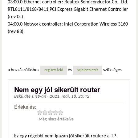
03:00.0 Ethernet controller: Realtek Semiconductor Co., Ltd.
RTL8111/8168/8411 PCI Express Gigabit Ethernet Controller
(rev 0c)
04:00.0 Network controller: Intel Corporation Wireless 3160
(rev 83)
a hozzászóláshoz
és
szükséges
regisztráció
bejelentkezés
Nem egy jól sikerült router
Beküldte
T.István
-
2021. máj. 18. 20:42
Értékelés:
Még nincs értékelve
Ez egy régebbi nem igazán jól sikerült routere a TP-