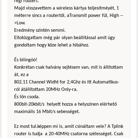
régi routert.
Majd visszavettem a wireless kártya teljesítméyét, 1
méterre sincs a routertől, aTransmit power fül, High --
>Low.
Eredmény szintén semmi.
Eltotózgattam még pár olyan beállítással amit úgy
gondoltam hogy köze lehet a hibához.
És biiingóó!
Konkrétan csak halvány sejtésem van, mit is állítottam
át, ez a
802.11 Channel Widht for 2,4Ghz és itt Automatikus-
ról átállítottam 20MHz Only-ra.
És lőn csoda.
800bit-20kbit/s helyett hozza a helyszínen elérhető
maximális 16 Mbit/s sebességet.
Ez most tul.képpen mi is, amit csináltam vele? A Tplink
router is tudja a 20-40MHz csatorna szélességet. Csak