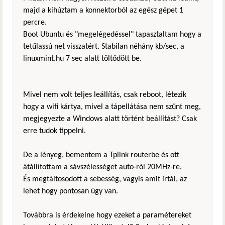
majd a kihúztam a konnektorból az egész gépet 1
percre.
Boot Ubuntu és "megelégedéssel" tapasztaltam hogy a
tetűlassú net visszatért. Stabilan néhány kb/sec, a
linuxmint.hu 7 sec alatt töltődött be.
Mivel nem volt teljes leállítás, csak reboot, létezik
hogy a wifi kártya, mivel a tápellátása nem szűnt meg,
megjegyezte a Windows alatt történt beállítást? Csak
erre tudok tippelni.
De a lényeg, bementem a Tplink routerbe és ott
átállítottam a sávszélességet auto-ról 20MHz-re.
És megtáltosodott a sebesség, vagyis amit írtál, az
lehet hogy pontosan úgy van.
Továbbra is érdekelne hogy ezeket a paramétereket