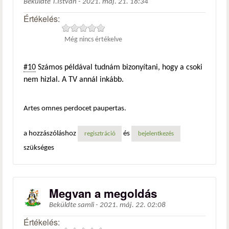
Beküldte
T.István
-
2021. máj. 21. 18:34
Értékelés:
Még nincs értékelve
#10
Számos példával tudnám bizonyítani, hogy a csoki
nem hizlal. A TV annál inkább.
Artes omnes perdocet paupertas.
a hozzászóláshoz
és
regisztráció
bejelentkezés
szükséges
Megvan a megoldás
Beküldte
samli
-
2021. máj. 22. 02:08
Értékelés: