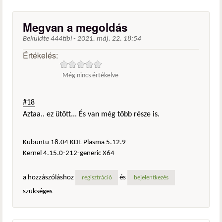
Megvan a megoldás
Beküldte
444tibi
-
2021. máj. 22. 18:54
Értékelés:
Még nincs értékelve
#18
Aztaa.. ez ütött... És van még több része is.
Kubuntu 18.04 KDE Plasma 5.12.9
Kernel 4.15.0-212-generic X64
a hozzászóláshoz
és
regisztráció
bejelentkezés
szükséges