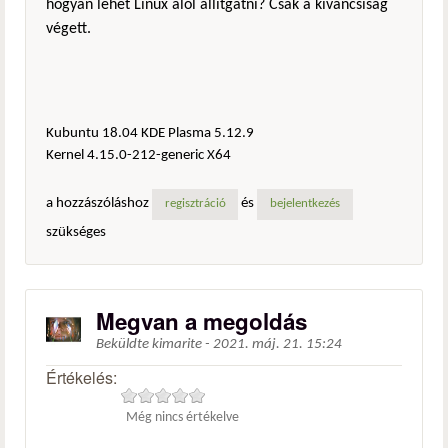
hogyan lehet Linux alól állítgatni? Csak a kíváncsiság
végett.
Kubuntu 18.04 KDE Plasma 5.12.9
Kernel 4.15.0-212-generic X64
a hozzászóláshoz
és
regisztráció
bejelentkezés
szükséges
Megvan a megoldás
Beküldte
kimarite
-
2021. máj. 21. 15:24
Értékelés:
Még nincs értékelve