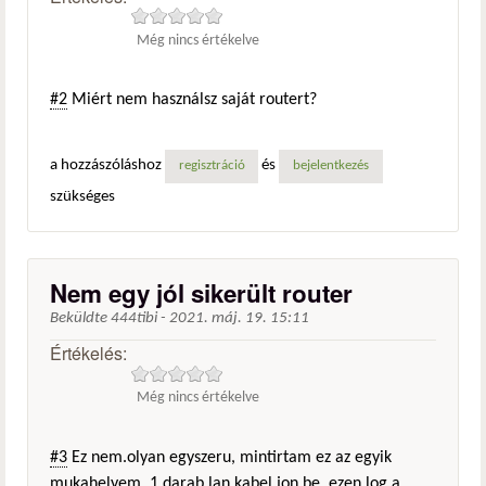
Még nincs értékelve
#2
Miért nem használsz saját routert?
a hozzászóláshoz
és
regisztráció
bejelentkezés
szükséges
Nem egy jól sikerült router
Beküldte
444tibi
-
2021. máj. 19. 15:11
Értékelés:
Még nincs értékelve
#3
Ez nem.olyan egyszeru, mintirtam ez az egyik
mukahelyem. 1 darab lan kabel jon be, ezen log a