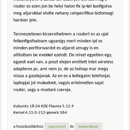
router es ezen jon be helyi halon fix ip-kel konfigolva
meg atjarokkal elotte nehany celspecifikus biztonsagi
hardver jele.
Termeszetesen kicserelhetnem a routert es az ujat
felkonfigolhatnam ugyanigy mert minden ipt es
minden portforwardot es atjarot amugy is en
allitottam be evekkel ezelott. De mivel egyetlen egy,
egyedi eset van, a poszt elejen emlitett Intel wireless
adapteres pc, ami nem jo, de az holnap mar megy
vissza a gazdajanak. Az en es a kollegaim telefonjai,
laptopjai jol mukodnek, vagyis ertelmetlen sajat
router, vagy a mostani csereje.
Kubuntu 18.04 KDE Plasma 5.12.9
Kernel 4.15.0-212-generic X64
a hozzászóláshoz
és
regisztráció
bejelentkezés