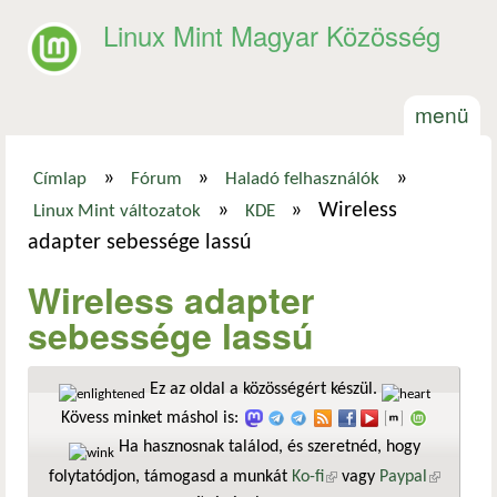
Ugrás a tartalomra
Linux Mint Magyar Közösség
menü
»
»
»
Címlap
Fórum
Haladó felhasználók
Jelenlegi hely
»
»
Wireless
Linux Mint változatok
KDE
adapter sebessége lassú
Wireless adapter
sebessége lassú
Ez az oldal a közösségért készül.
Kövess minket máshol is:
Ha hasznosnak találod, és szeretnéd, hogy
folytatódjon, támogasd a munkát
Ko-fi
(külső hivatkozás)
vagy
Paypal
(külső