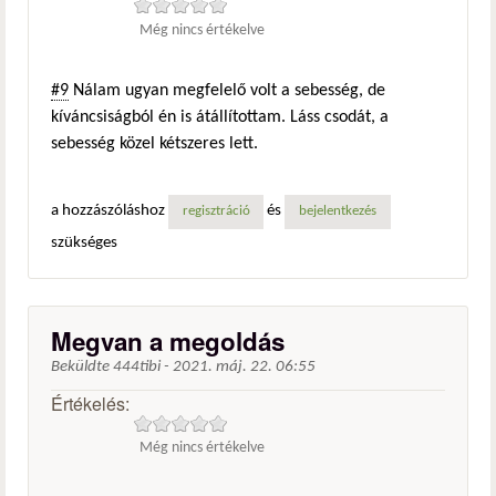
Még nincs értékelve
#9
Nálam ugyan megfelelő volt a sebesség, de
kíváncsiságból én is átállítottam. Láss csodát, a
sebesség közel kétszeres lett.
a hozzászóláshoz
és
regisztráció
bejelentkezés
szükséges
Megvan a megoldás
Beküldte
444tibi
-
2021. máj. 22. 06:55
Értékelés:
Még nincs értékelve