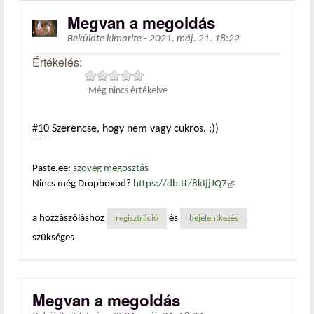
Megvan a megoldás
Beküldte
kimarite
-
2021. máj. 21. 18:22
Értékelés:
Még nincs értékelve
#10
Szerencse, hogy nem vagy cukros. :))
Paste.ee:
szöveg megosztás
Nincs még Dropboxod?
https://db.tt/8kIjjJQ7
(külső
hivatkozás)
a hozzászóláshoz
és
regisztráció
bejelentkezés
szükséges
Megvan a megoldás