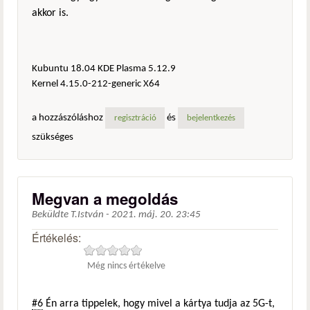
akkor is.
Kubuntu 18.04 KDE Plasma 5.12.9
Kernel 4.15.0-212-generic X64
a hozzászóláshoz
és
regisztráció
bejelentkezés
szükséges
Megvan a megoldás
Beküldte
T.István
-
2021. máj. 20. 23:45
Értékelés:
Még nincs értékelve
#6
Én arra tippelek, hogy mivel a kártya tudja az 5G-t,