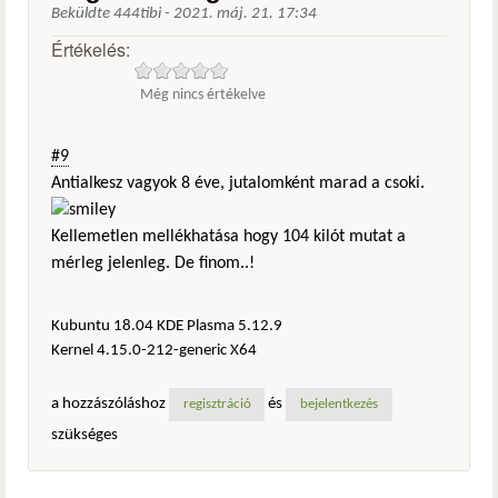
Beküldte
444tibi
-
2021. máj. 21. 17:34
Értékelés:
Még nincs értékelve
#9
Antialkesz vagyok 8 éve, jutalomként marad a csoki.
Kellemetlen mellékhatása hogy 104 kilót mutat a
mérleg jelenleg. De finom..!
Kubuntu 18.04 KDE Plasma 5.12.9
Kernel 4.15.0-212-generic X64
a hozzászóláshoz
és
regisztráció
bejelentkezés
szükséges