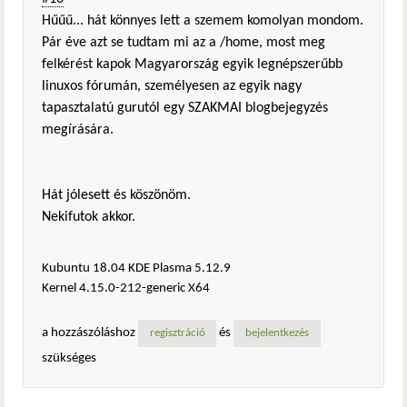
Hűűű... hát könnyes lett a szemem komolyan mondom.
Pár éve azt se tudtam mi az a /home, most meg
felkérést kapok Magyarország egyik legnépszerűbb
linuxos fórumán, személyesen az egyik nagy
tapasztalatú gurutól egy SZAKMAI blogbejegyzés
megírására.
Hát jólesett és köszönöm.
Nekifutok akkor.
Kubuntu 18.04 KDE Plasma 5.12.9
Kernel 4.15.0-212-generic X64
a hozzászóláshoz
és
regisztráció
bejelentkezés
szükséges