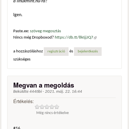
a linuxmint.hu-ra?
Igen.
Paste.ee:
szöveg megosztás
Nincs még Dropboxod?
https://db.tt/8kIjjJQ7
(külső
hivatkozás)
a hozzászóláshoz
és
regisztráció
bejelentkezés
szükséges
Megvan a megoldás
Beküldte
444tibi
-
2021. máj. 22. 16:44
Értékelés:
Még nincs értékelve
#16