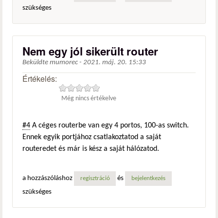
szükséges
Nem egy jól sikerült router
Beküldte
mumorec
-
2021. máj. 20. 15:33
Értékelés:
Még nincs értékelve
#4
A céges routerbe van egy 4 portos, 100-as switch.
Ennek egyik portjához csatlakoztatod a saját
routeredet és már is kész a saját hálózatod.
a hozzászóláshoz
és
regisztráció
bejelentkezés
szükséges