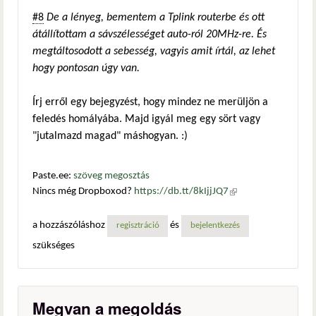
#8
De a lényeg, bementem a Tplink routerbe és ott
átállítottam a sávszélességet auto-ról 20MHz-re. És
megtáltosodott a sebesség, vagyis amit írtál, az lehet
hogy pontosan úgy van.
Írj erről egy bejegyzést, hogy mindez ne merüljön a
feledés homályába. Majd igyál meg egy sört vagy
"jutalmazd magad" máshogyan. :)
Paste.ee:
szöveg megosztás
Nincs még Dropboxod?
https://db.tt/8kIjjJQ7
(külső
hivatkozás)
a hozzászóláshoz
és
regisztráció
bejelentkezés
szükséges
Megvan a megoldás