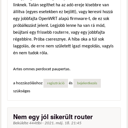
linknek. Talán segíthet ha az adó ereje kisebbre van
állítva (egyes esetekben ez bejött), vagy keresni hozzá
egy jobbfajta OpenWRT alapú firmware-t, de ez sok
próbálkozást jelent. Legjobb lenne ha van rá mód,
beújtani egy frissebb routerre, vagy egy jobbfajta
régebbire. Próba cseresznye. A hiba oka a túl sok
laggolás, de erre nem született igazi megoldás, vagyis
én nem tudok róla.
Artes omnes perdocet paupertas.
a hozzászóláshoz
és
regisztráció
bejelentkezés
szükséges
Nem egy jól sikerült router
Beküldte
444tibi
-
2021. máj. 18. 21:45