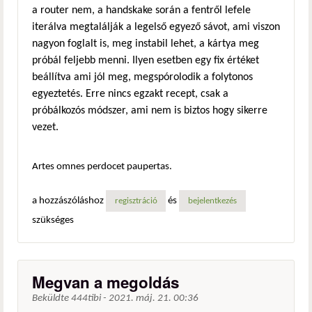
a router nem, a handskake során a fentről lefele
iterálva megtalálják a legelső egyező sávot, ami viszon
nagyon foglalt is, meg instabil lehet, a kártya meg
próbál feljebb menni. Ilyen esetben egy fix értéket
beállítva ami jól meg, megspórolodik a folytonos
egyeztetés. Erre nincs egzakt recept, csak a
próbálkozós módszer, ami nem is biztos hogy sikerre
vezet.
Artes omnes perdocet paupertas.
a hozzászóláshoz
és
regisztráció
bejelentkezés
szükséges
Megvan a megoldás
Beküldte
444tibi
-
2021. máj. 21. 00:36