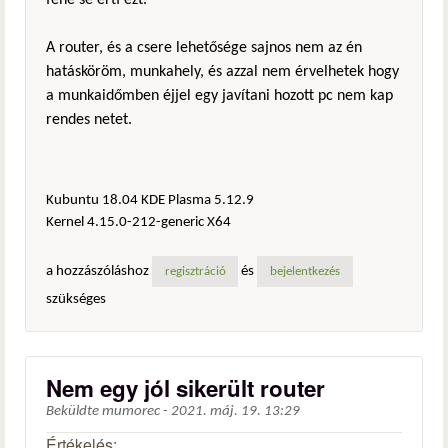
fene se érti ezt.
A router, és a csere lehetősége sajnos nem az én
hatásköröm, munkahely, és azzal nem érvelhetek hogy
a munkaidőmben éjjel egy javítani hozott pc nem kap
rendes netet.
Kubuntu 18.04 KDE Plasma 5.12.9
Kernel 4.15.0-212-generic X64
a hozzászóláshoz
és
regisztráció
bejelentkezés
szükséges
Nem egy jól sikerült router
Beküldte
mumorec
-
2021. máj. 19. 13:29
Értékelés: