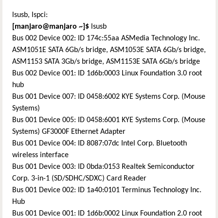
lsusb, lspci:
[manjaro@manjaro
~
]$
lsusb
Bus 002 Device 002: ID 174c:55aa ASMedia Technology Inc.
ASM1051E SATA 6Gb/s bridge, ASM1053E SATA 6Gb/s bridge,
ASM1153 SATA 3Gb/s bridge, ASM1153E SATA 6Gb/s bridge
Bus 002 Device 001: ID 1d6b:0003 Linux Foundation 3.0 root
hub
Bus 001 Device 007: ID 0458:6002 KYE Systems Corp. (Mouse
Systems)
Bus 001 Device 005: ID 0458:6001 KYE Systems Corp. (Mouse
Systems) GF3000F Ethernet Adapter
Bus 001 Device 004: ID 8087:07dc Intel Corp. Bluetooth
wireless interface
Bus 001 Device 003: ID 0bda:0153 Realtek Semiconductor
Corp. 3-in-1 (SD/SDHC/SDXC) Card Reader
Bus 001 Device 002: ID 1a40:0101 Terminus Technology Inc.
Hub
Bus 001 Device 001: ID 1d6b:0002 Linux Foundation 2.0 root