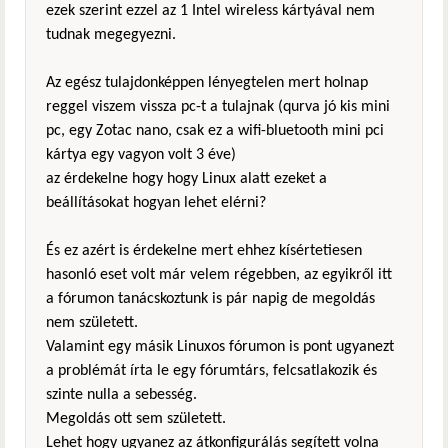
ezek szerint ezzel az 1 Intel wireless kártyával nem
tudnak megegyezni.
Az egész tulajdonképpen lényegtelen mert holnap
reggel viszem vissza pc-t a tulajnak (qurva jó kis mini
pc, egy Zotac nano, csak ez a wifi-bluetooth mini pci
kártya egy vagyon volt 3 éve)
az érdekelne hogy hogy Linux alatt ezeket a
beállításokat hogyan lehet elérni?
És ez azért is érdekelne mert ehhez kísértetiesen
hasonló eset volt már velem régebben, az egyikről itt
a fórumon tanácskoztunk is pár napig de megoldás
nem született.
Valamint egy másik Linuxos fórumon is pont ugyanezt
a problémát írta le egy fórumtárs, felcsatlakozik és
szinte nulla a sebesség.
Megoldás ott sem született.
Lehet hogy ugyanez az átkonfigurálás segített volna