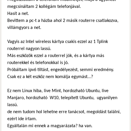
megcsináltam 2 kollégám telefonjával.
Hasít a net.
Bevittem a pc-t a házba ahol 2 másik routerre csatlakozva,
villámgyors a net.
Vagyis az Intel wireless kártya csakis ezzel az 1 Tplink
routerrel nagyon lassú.
Más eszközök ezzel a routerrel jók, és a kártya más
routerekkel és telefonokkal is jó.
Próbáltam ipv6 tiltást, engedélyezést, semmi eredmény.
Csak ez a két eszköz nem komálja egymást...?
Ez nem Linux hiba, live Mint, hordozható Ubuntu, live
Manjaro, hordozható W10, telepített Ubuntu, ugyanilyen
lassú.
de nem tudom hol lehetne erre tanácsot, megoldást találni,
ezért ide írtam.
Egyáltalán mi ennek a magyarázata? ha van.