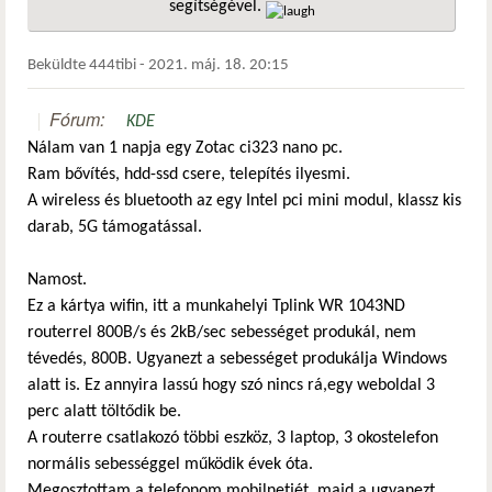
segítségével.
hivatkozá
Beküldte
444tibi
-
2021. máj. 18. 20:15
Fórum:
KDE
Nálam van 1 napja egy Zotac ci323 nano pc.
Ram bővítés, hdd-ssd csere, telepítés ilyesmi.
A wireless és bluetooth az egy Intel pci mini modul, klassz kis
darab, 5G támogatással.
Namost.
Ez a kártya wifin, itt a munkahelyi Tplink WR 1043ND
routerrel 800B/s és 2kB/sec sebességet produkál, nem
tévedés, 800B. Ugyanezt a sebességet produkálja Windows
alatt is. Ez annyira lassú hogy szó nincs rá,egy weboldal 3
perc alatt töltődik be.
A routerre csatlakozó többi eszköz, 3 laptop, 3 okostelefon
normális sebességgel működik évek óta.
Megosztottam a telefonom mobilnetjét, majd a ugyanezt