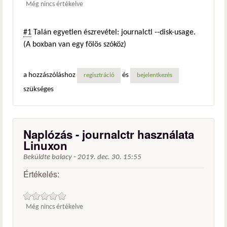
Még nincs értékelve
#1
Talán egyetlen észrevétel: journalctl --disk-usage.
(A boxban van egy fölös szóköz)
a hozzászóláshoz
és
regisztráció
bejelentkezés
szükséges
Naplózás - journalctr használata
Linuxon
Beküldte
balacy
-
2019. dec. 30. 15:55
Értékelés:
Még nincs értékelve