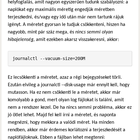
helyfoglalás, amit nagyon egyszerűen tudunk szabályozni: a
naplókat egy maximális méretig engedjük méretben
terjeszkedni, és/vagy egy idő után már nem tartunk rájuk
igényt. A méretet gyorsan le tudjuk csökkenteni, hiszen ha
nagyobb, mint pár száz mega, és
nincs semmi olyan
hibajelenség
, amit ezekben akarsz visszakeresni, akkor:
journalctl --vacuum-size=200M
Ez lecsökkenti a méretet, azaz a régi bejegyzéseket törli.
Ezután elvileg a journalctl --disk-usage már ennyit kell, hogy
mutasson. Ha ez nem csökkenti le a méretet, akkor már
komolyabb a gond, mert olyan log fájlokat is találni, amit
nem a rendszer kezel. De ha nincs semmi probléma, akkor ez
jó ötlet lehet. Majd fel kell írni a méretet, és naponta
megnézni, hogy mekkora a valódi méret. Ha minden
rendben, akkor már érdemes korlátozni a terjeszkedését a
naplófájloknak. Ebben a fájlban lehet megtenni: