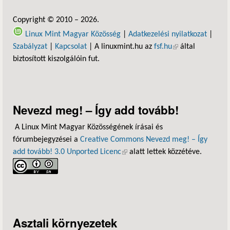
Copyright © 2010 – 2026.
Linux Mint Magyar Közösség
|
Adatkezelési nyilatkozat
|
Szabályzat
|
Kapcsolat
| A linuxmint.hu az
fsf.hu
(külső hivatkozás)
által
biztosított kiszolgálóin fut.
Nevezd meg! – Így add tovább!
A Linux Mint Magyar Közösségének írásai és
fórumbejegyzései a
Creative Commons Nevezd meg! – Így
add tovább! 3.0 Unported Licenc
(külső hivatkozás)
alatt lettek közzétéve.
Asztali környezetek