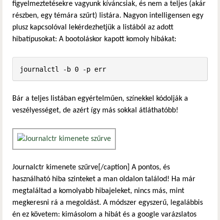
figyelmeztetésekre vagyunk kíváncsiak, és nem a teljes (akár
részben, egy témára szűrt) listára. Nagyon intelligensen egy
plusz kapcsolóval lekérdezhetjük a listából az adott
hibatípusokat: A bootoláskor kapott komoly hibákat:
journalctl -b 0 -p err
Bár a teljes listában egyértelműen, színekkel kódolják a
veszélyességet, de azért így más sokkal átláthatóbb!
Journalctr kimenete szűrve[/caption] A pontos, és
használható hiba szinteket a man oldalon találod! Ha már
megtaláltad a komolyabb hibajeleket, nincs más, mint
megkeresni rá a megoldást. A módszer egyszerű, legalábbis
én ez követem: kimásolom a hibát és a google varázslatos