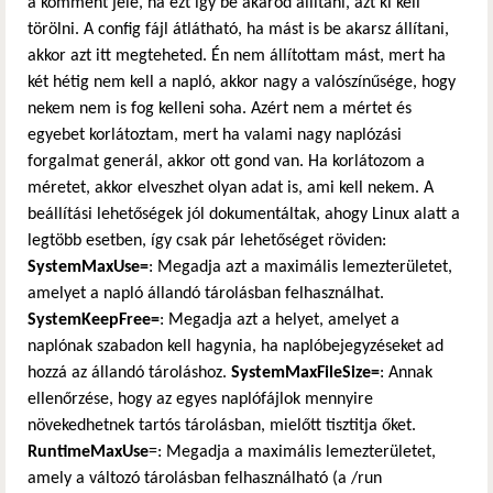
a komment jele, ha ezt így be akarod állítani, azt ki kell
törölni. A config fájl átlátható, ha mást is be akarsz állítani,
akkor azt itt megteheted. Én nem állítottam mást, mert ha
két hétig nem kell a napló, akkor nagy a valószínűsége, hogy
nekem nem is fog kelleni soha. Azért nem a mértet és
egyebet korlátoztam, mert ha valami nagy naplózási
forgalmat generál, akkor ott gond van. Ha korlátozom a
méretet, akkor elveszhet olyan adat is, ami kell nekem. A
beállítási lehetőségek jól dokumentáltak, ahogy Linux alatt a
legtöbb esetben, így csak pár lehetőséget röviden:
SystemMaxUse=
: Megadja azt a maximális lemezterületet,
amelyet a napló állandó tárolásban felhasználhat.
SystemKeepFree=
: Megadja azt a helyet, amelyet a
naplónak szabadon kell hagynia, ha naplóbejegyzéseket ad
hozzá az állandó tároláshoz.
SystemMaxFileSize=
: Annak
ellenőrzése, hogy az egyes naplófájlok mennyire
növekedhetnek tartós tárolásban, mielőtt tisztitja őket.
RuntimeMaxUse
=: Megadja a maximális lemezterületet,
amely a változó tárolásban felhasználható (a /run