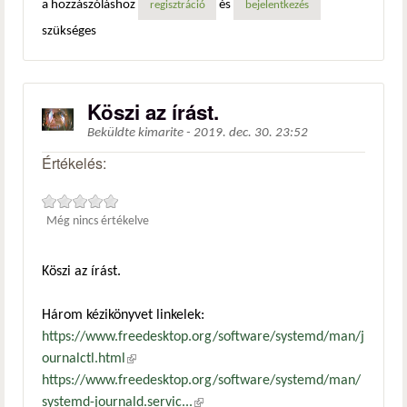
a hozzászóláshoz
és
regisztráció
bejelentkezés
szükséges
Köszi az írást.
Beküldte
kimarite
-
2019. dec. 30. 23:52
Értékelés:
Még nincs értékelve
Köszi az írást.
Három kézikönyvet linkelek:
https://www.freedesktop.org/software/systemd/man/j
ournalctl.html
(külső hivatkozás)
https://www.freedesktop.org/software/systemd/man/
systemd-journald.servic...
(külső hivatkozás)