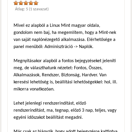
Átlag:
5
(
1
szavazat)
Mivel ez alapból a Linux Mint magyar oldala,
gondolom nem baj, ha megemlítem, hogy a Mint-nek
van saját naplónézegető alkalmazása. Elérhetősége a
panel menüből: Adminisztráció -> Naplók.
Megnyitásakor alapból a fontos bejegyzéseket jeleníti
meg, de választhatunk nézetet: Fontos, Összes,
Alkalmazások, Rendszer, Biztonság, Hardver. Van
keresési lehetőség is, beállítási lehetőségekkel: hol, ill.
mikorra vonatkozóan.
Lehet jelenlegi rendszerindítást, előző
rendszerindítást, ma, tegnap, elöző 3 nap, teljes, vagy
egyéni időszakot beállítást megadni.
Már csak az hiányzik, hogy adott bejegyzésre kattintva