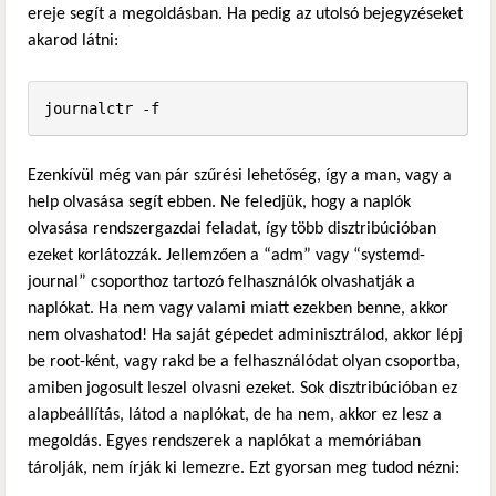
ereje segít a megoldásban. Ha pedig az utolsó bejegyzéseket
akarod látni:
journalctr -f
Ezenkívül még van pár szűrési lehetőség, így a man, vagy a
help olvasása segít ebben. Ne feledjük, hogy a naplók
olvasása rendszergazdai feladat, így több disztribúcióban
ezeket korlátozzák. Jellemzően a “adm” vagy “systemd-
journal” csoporthoz tartozó felhasználók olvashatják a
naplókat. Ha nem vagy valami miatt ezekben benne, akkor
nem olvashatod! Ha saját gépedet adminisztrálod, akkor lépj
be root-ként, vagy rakd be a felhasználódat olyan csoportba,
amiben jogosult leszel olvasni ezeket. Sok disztribúcióban ez
alapbeállítás, látod a naplókat, de ha nem, akkor ez lesz a
megoldás. Egyes rendszerek a naplókat a memóriában
tárolják, nem írják ki lemezre. Ezt gyorsan meg tudod nézni: