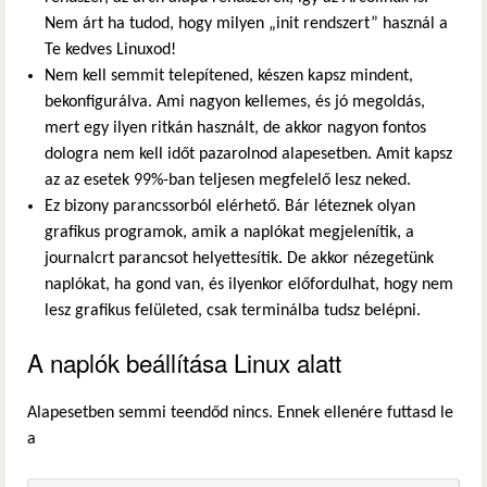
Nem árt ha tudod, hogy milyen „init rendszert” használ a
Te kedves Linuxod!
Nem kell semmit telepítened, készen kapsz mindent,
bekonfigurálva. Ami nagyon kellemes, és jó megoldás,
mert egy ilyen ritkán használt, de akkor nagyon fontos
dologra nem kell időt pazarolnod alapesetben. Amit kapsz
az az esetek 99%-ban teljesen megfelelő lesz neked.
Ez bizony parancssorból elérhető. Bár léteznek olyan
grafikus programok, amik a naplókat megjelenítik, a
journalcrt parancsot helyettesítik. De akkor nézegetünk
naplókat, ha gond van, és ilyenkor előfordulhat, hogy nem
lesz grafikus felületed, csak terminálba tudsz belépni.
A naplók beállítása Linux alatt
Alapesetben semmi teendőd nincs. Ennek ellenére futtasd le
a