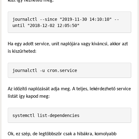
közt így nézheted meg:
journalctl --since "2019-11-30 14:10:10" --
until "2018-12-02 12:05:50"
Ha egy adott service, unit naplójára vagy kíváncsi, akkor azt
is kiszűrheted:
journalctl -u cron.service
Az időzítő naplózását adja meg. A teljes, lekérdezhető service
listát így kapod meg:
systemctl list-dependencies
Ok, ez szép, de legtöbbször csak a hibákra, komolyabb