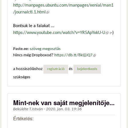
http://manpages.ubuntu.com/manpages/xenial/man1
/journalctl.1.html
(külső hivatkozás)
Bontsuk le a falakat ...
https://www.youtube.com/watch?v=YR5ApYxkU-U
(külső
:-)
hivatkozás)
Paste.ee:
szöveg megosztás
Nincs még Dropboxod?
https://db.tt/8kIjjJQ7
(külső
hivatkozás)
a hozzászóláshoz
és
regisztráció
bejelentkezés
szükséges
Mint-nek van saját megjelenítője...
Beküldte
T.István
-
2020. jan. 03. 19:36
Értékelés: