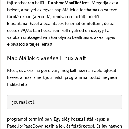
fájlrendszeren belül).
RuntimeMaxFileSize
=: Megadja azt a
helyet, amelyet az egyes naplófájlok eltarthatnak a változó
tárolásokban (a /run fájlrendszeren belül), mielőtt
kitisztítaná. Ezzel a beállítások felszínét érintettem, de az
esetek 99,9%-ban hozzá sem kell nyúlnod ehhez, így ha
valóban szükséged van komolyabb beállításra, akkor úgyis
elolvasod a teljes leírást.
Naplófájlok olvasása Linux alatt
Most, és akkor ha gond van, meg kell nézni a naplófájlokat.
Ezeket a más ismert journalctl programmal tudod megnézni.
Indítsd el a
journalctl
programot terminálban. Egy elég hosszú listát kapsz, a
PageUp/PageDown segíti a le-, és felgörgetést. Ez így nagyon