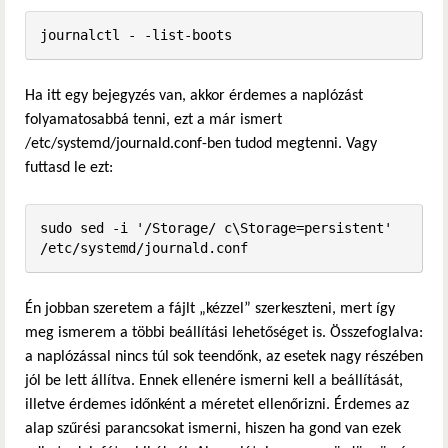
journalctl - -list-boots
Ha itt egy bejegyzés van, akkor érdemes a naplózást
folyamatosabbá tenni, ezt a már ismert
/etc/systemd/journald.conf-ben tudod megtenni. Vagy
futtasd le ezt:
sudo sed -i '/Storage/ c\Storage=persistent' 
/etc/systemd/journald.conf
Én jobban szeretem a fájlt „kézzel” szerkeszteni, mert így
meg ismerem a többi beállítási lehetőséget is. Összefoglalva:
a naplózással nincs túl sok teendőnk, az esetek nagy részében
jól be lett állítva. Ennek ellenére ismerni kell a beállítását,
illetve érdemes időnként a méretet ellenőrizni. Érdemes az
alap szűrési parancsokat ismerni, hiszen ha gond van ezek