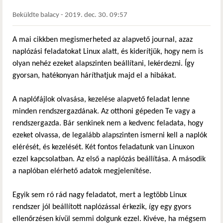
Beküldte
balacy
-
2019. dec. 30. 09:57
A mai cikkben megismerheted az alapvető journal, azaz
naplózási feladatokat Linux alatt, és kiderítjük, hogy nem is
olyan nehéz ezeket alapszinten beállítani, lekérdezni. Így
gyorsan, hatékonyan háríthatjuk majd el a hibákat.
A naplófájlok olvasása, kezelése alapvető feladat lenne
minden rendszergazdának. Az otthoni gépeden Te vagy a
rendszergazda. Bár senkinek nem a kedvenc feladata, hogy
ezeket olvassa, de legalább alapszinten ismerni kell a naplók
elérését, és kezelését. Két fontos feladatunk van Linuxon
ezzel kapcsolatban. Az első a naplózás beállítása. A második
a naplóban elérhető adatok megjelenítése.
Egyik sem ró rád nagy feladatot, mert a legtöbb Linux
rendszer jól beállított naplózással érkezik, így egy gyors
ellenőrzésen kívül semmi dolgunk ezzel. Kivéve, ha mégsem