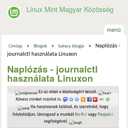
Ugrás a tartalomra
Linux Mint Magyar Közösség
menü
»
»
»
Naplózás -
Címlap
Blogok
balacy blogja
Jelenlegi hely
journalctl használata Linuxon
Naplózás - journalctl
használata Linuxon
Ez az oldal a közösségért készül.
Kövess minket máshol is:
Ha hasznosnak találod, és szeretnéd, hogy
folytatódjon, támogasd a munkát
Ko-fi
(külső hivatkozás)
vagy
Paypal
(külső
segítségével.
hivatkozá