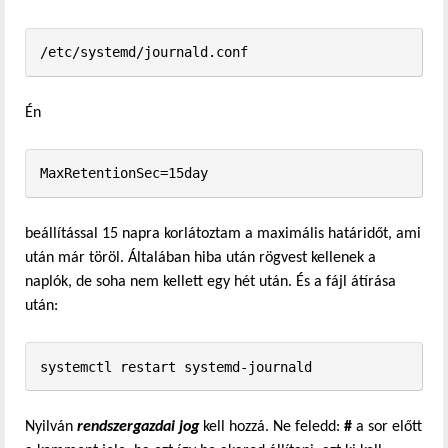
/etc/systemd/journald.conf
Én
MaxRetentionSec=15day
beállítással 15 napra korlátoztam a maximális határidőt, ami
után már töröl. Általában hiba után rögvest kellenek a
naplók, de soha nem kellett egy hét után. És a fájl átírása
után:
systemctl restart systemd-journald
Nyilván
rendszergazdai jog
kell hozzá. Ne feledd:
#
a sor előtt