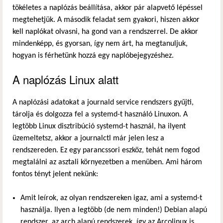
tökéletes a naplózás beállítása, akkor pár alapvető lépéssel
megtehetjük. A második feladat sem gyakori, hiszen akkor
kell naplókat olvasni, ha gond van a rendszerrel. De akkor
mindenképp, és gyorsan, így nem árt, ha megtanuljuk,
hogyan is férhetünk hozzá egy naplóbejegyzéshez.
A naplózás Linux alatt
A naplózási adatokat a journald service rendszers gyűjti,
tárolja és dolgozza fel a systemd-t használó Linuxon. A
legtöbb Linux disztribúció systemd-t használ, ha ilyent
üzemeltetsz, akkor a journalctl már jelen lesz a
rendszereden. Ez egy parancssori eszköz, tehát nem fogod
megtalálni az asztali környezetben a menüben. Ami három
fontos tényt jelent nekünk:
Amit leírok, az olyan rendszereken igaz, ami a systemd-t
használja. Ilyen a legtöbb (de nem minden!) Debian alapú
rendszer, az arch alapú rendszerek, így az Arcolinux is.