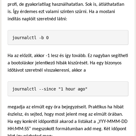
profi, de gyakorlatilag használhatatlan. Sok is, átláthatatlan
is. Így érdemes ezt valami szinten szűrni. Ha a mostani
indítás naplóit szeretnéd látni:
journalctl -b 0
Ha az előzőt, akkor -1 lesz és így tovább. Ez nagyban segítheti
a bootoláskor jelentkező hibák kiszűrését. Ha egy bizonyos
időtávot szeretnél visszakeresni, akkor a
journalctl --since "1 hour ago"
megadja az elmúlt egy óra bejegyzéseit. Praktikus ha hibát
észlelsz, és sejted, hogy most jelent meg az elmúlt órában.
Ha egy konkrét időponttól akarod a listákat a „YYY-MMM-DD
HH:MM:SS” megszokott formátumban add meg. Két időpont