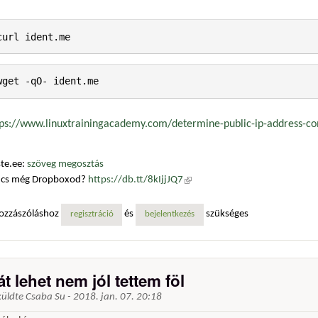
tps://www.linuxtrainingacademy.com/determine-public-ip-address-c
te.ee:
szöveg megosztás
ncs még Dropboxod?
https://db.tt/8kIjjJQ7
(külső hivatkozás)
ozzászóláshoz
és
szükséges
regisztráció
bejelentkezés
t lehet nem jól tettem föl
küldte
Csaba Su
-
2018. jan. 07. 20:18