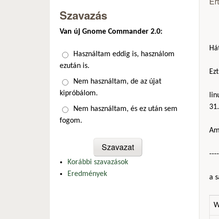
Ér
Szavazás
Van új Gnome Commander 2.0:
Hát
Választások
Használtam eddig is, használom
ezután is.
Ezt
Nem használtam, de az újat
kipróbálom.
li
31
Nem használtam, és ez után sem
fogom.
Am
----
Korábbi szavazások
Eredmények
a s
W