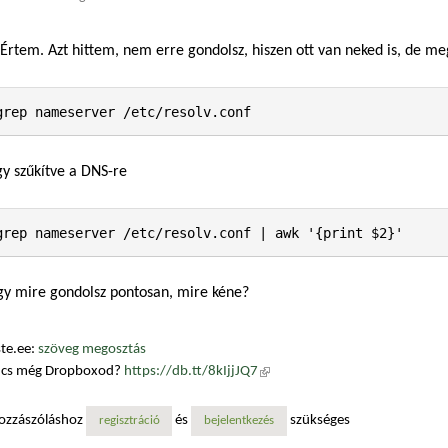
Értem. Azt hittem, nem erre gondolsz, hiszen ott van neked is, de me
gy szűkítve a DNS-re
grep nameserver /etc/resolv.conf | awk '{print $2}'
gy mire gondolsz pontosan, mire kéne?
te.ee:
szöveg megosztás
ncs még Dropboxod?
https://db.tt/8kIjjJQ7
(külső hivatkozás)
ozzászóláshoz
és
szükséges
regisztráció
bejelentkezés