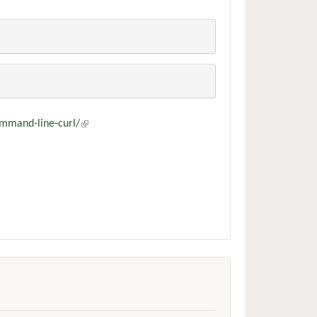
ommand-line-curl/
(külső hivatkozás)