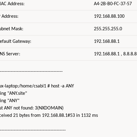
AC Address:
A4-2B-B0-FC-37-57
P Address:
192.168.88.100
ubnet Mask:
255.255.255.0
efault Gateway:
192.168.88.1
NS Server:
192.168.88.1 , 8.8.8.8
-----------------------------------------
nux-laptop:/home/csabi1 # host -a ANY
ing "ANY.site"
ying "ANY"
st ANY not found: 3(NXDOMAIN)
ceived 21 bytes from 192.168.88.1#53 in 1132 ms
-------------------------------------------