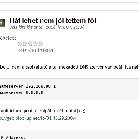
Hát lehet nem jól tettem föl
Beküldte
kimarite
-
2018. jan. 07. 20:36
tékelés:
Még nincs értékelve
De ... nem a szolgáltató által megadott DNS szerver van beállítva n
nameserver 192.168.88.1

amit írtam, pont a szolgáltatóét mutatja. ;)
tp://geoiplookup.net/ip/31.46.29.230
(külső hivatkozás)
IP Address:
