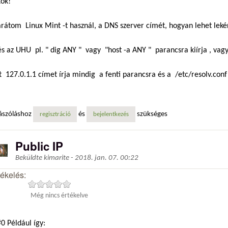
tok!
rátom Linux Mint -t használ, a DNS szerver címét, hogyan lehet leké
s az UHU pl. " dig ANY " vagy "host -a ANY " parancsra kiírja , vagy 
 127.0.1.1 címet írja mindig a fenti parancsra és a /etc/resolv.conf 
ászóláshoz
és
szükséges
regisztráció
bejelentkezés
Public IP
Beküldte
kimarite
-
2018. jan. 07. 00:22
tékelés:
Még nincs értékelve
0 Például így: