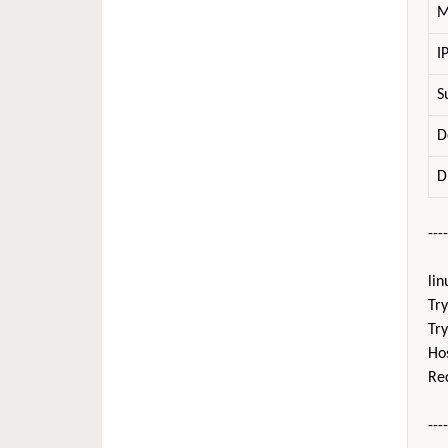
M
I
S
D
D
----
li
Try
Tr
Ho
Re
----