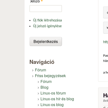
*
Jelszó
Új fiók létrehozása
Új jelszó igénylése
ht
Pas
Navigáció
Ni
Fórum
a h
Friss bejegyzések
Fórum
Blog
Linux-os fórum
Há
Linux-os hír és blog
Be
Linux-os blog