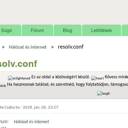
Ugrás a tartalomra
Súgó
Fórum
Blog
Letöltések
»
»
resolv.conf
Hálózat és internet
solv.conf
Ez az oldal a közösségért készül.
Kövess minke
Ha hasznosnak találod, és szeretnéd, hogy folytatódjon, támoga
dte
Csaba Su
-
2018. jan. 06. 23:17
rum:
Hálózat és internet