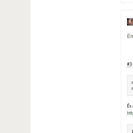
Ér
#3
És 
ht