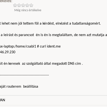
tékelés:
Még nincs értékelve
 lehet nem jól tettem föl a kérdést, elnézést a tudatlanságomért.
 a leírást és parancsot én is én is megtaláltam, de nem azt mutatja a
nux-laptop:/home/csabi1 # curl ident.me
.46.29.230
it én keresek az szolgáltató által megadott DNS cím .
-----------------------------------------
aját routerem beállítása
AN