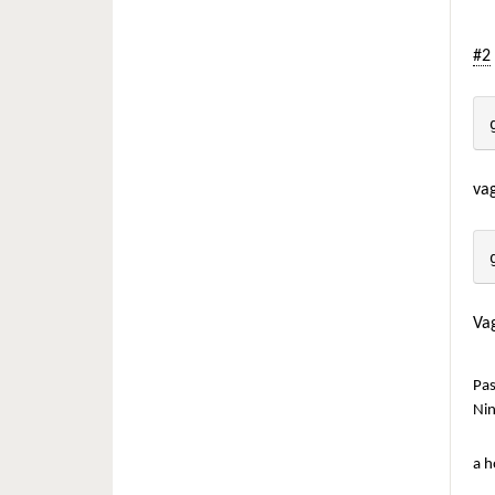
#2
va
Va
Pas
Ni
a h