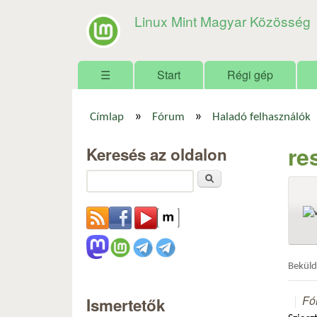
Linux Mint Magyar Közösség
Főmenü
☰
Start
Régi gép
»
»
Címlap
Fórum
Haladó felhasználók
Jelenlegi hely
re
Keresés az oldalon
Keresés
Bekül
Fó
Ismertetők