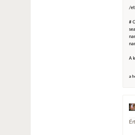
/e
# 
sea
na
na
A 
a h
Ér