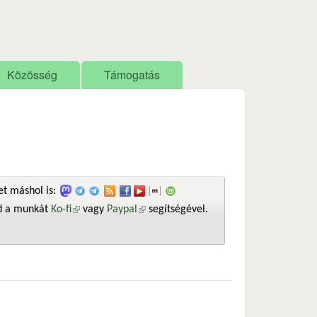
Közösség
Támogatás
t máshol is:
sd a munkát
Ko-fi
(külső hivatkozás)
vagy
Paypal
(külső hivatkozás)
segítségével.