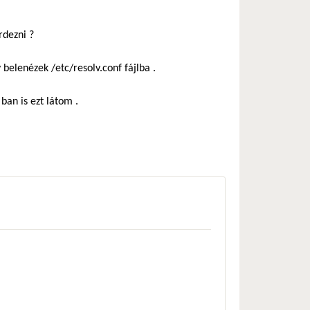
rdezni ?
belenézek /etc/resolv.conf fájlba .
ban is ezt látom .