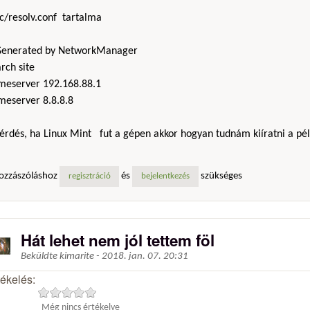
tc/resolv.conf tartalma
Generated by NetworkManager
rch site
meserver 192.168.88.1
meserver 8.8.8.8
kérdés, ha Linux Mint fut a gépen akkor hogyan tudnám kiíratni a pé
ozzászóláshoz
és
szükséges
regisztráció
bejelentkezés
Hát lehet nem jól tettem föl
Beküldte
kimarite
-
2018. jan. 07. 20:31
tékelés:
Még nincs értékelve