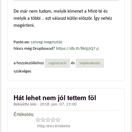
De már nem tudom, melyik kimenet a Mint-té és
melyik a többi .. ezt válaszd külön először. Így nehéz
megérteni.
Paste.ee:
szöveg megosztás
Nincs még Dropboxod?
https://db.tt/8kIjjJQ7
(külső
hivatkozás)
a hozzászóláshoz
és
regisztráció
bejelentkezés
szükséges
Hát lehet nem jól tettem föl
Beküldte
lala
-
2018. jan. 07. 21:00
Értékelés:
Még nincs értékelve