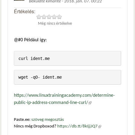
Beküldte
kimarite
-
2018. jan. 07. 00:22
Értékelés:
Még nincs értékelve
@#0 Például így:
https://www.linuxtrainingacademy.com/determine-
public-ip-address-command-line-curl/
(külső hivatkozás)
Paste.ee:
szöveg megosztás
Nincs még Dropboxod?
https://db.tt/8kIjjJQ7
(külső
hivatkozás)