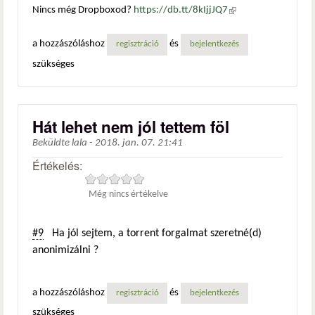
Nincs még Dropboxod?
https://db.tt/8kIjjJQ7
(külső
hivatkozás)
a hozzászóláshoz
és
regisztráció
bejelentkezés
szükséges
Hát lehet nem jól tettem föl
Beküldte
lala
-
2018. jan. 07. 21:41
Értékelés:
Még nincs értékelve
#9
Ha jól sejtem, a torrent forgalmat szeretné(d)
anonimizálni ?
a hozzászóláshoz
és
regisztráció
bejelentkezés
szükséges