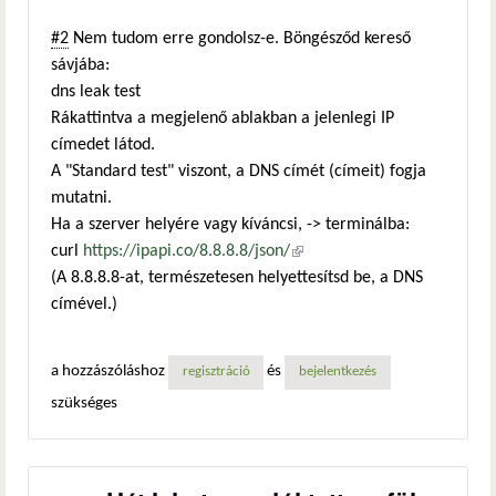
#2
Nem tudom erre gondolsz-e. Böngésződ kereső
sávjába:
dns leak test
Rákattintva a megjelenő ablakban a jelenlegi IP
címedet látod.
A "Standard test" viszont, a DNS címét (címeit) fogja
mutatni.
Ha a szerver helyére vagy kíváncsi, -> terminálba:
curl
https://ipapi.co/8.8.8.8/json/
(külső hivatkozás)
(A 8.8.8.8-at, természetesen helyettesítsd be, a DNS
címével.)
a hozzászóláshoz
és
regisztráció
bejelentkezés
szükséges