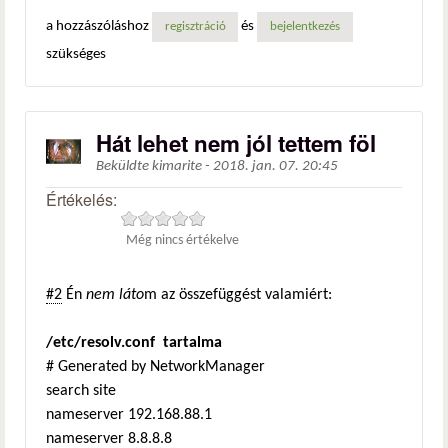
hivatkozás)
a hozzászóláshoz
és
regisztráció
bejelentkezés
szükséges
Hát lehet nem jól tettem föl
Beküldte
kimarite
-
2018. jan. 07. 20:45
Értékelés:
Még nincs értékelve
#2
Én
nem láto
m az összefüggést valamiért:
/etc/resolv.conf tartalma
# Generated by NetworkManager
search site
nameserver 192.168.88.1
nameserver 8.8.8.8