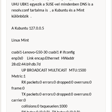
UHU UBK1 egyezik a SUSE-vel mindenben DNS is a
resolv.conf tartalma is , a Kubuntu és a Mint
különbözik .
A Kubuntu 127.0.0.5
Linux Mint
csabi1-Lenovo-G50-30 csabi1 # ifconfig
enp3s0 Link encap:Ethernet HWaddr
28:d2:44:b9:db:7d
UP BROADCAST MULTICAST MTU:1500
Metric:1
RX packets:0 errors:0 dropped:0 overruns:0
frame:0
TX packets:0 errors:0 dropped:0 overruns:0
carrier:0
collisions:0 txqueuelen:1000