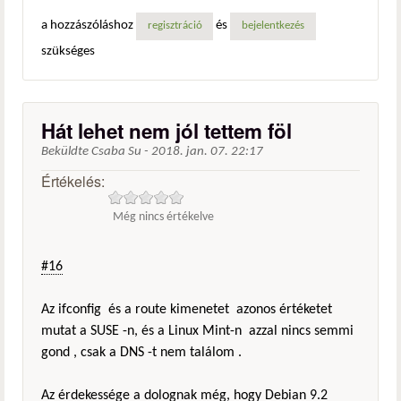
hivatkozás)
a hozzászóláshoz
és
regisztráció
bejelentkezés
szükséges
Hát lehet nem jól tettem föl
Beküldte
Csaba Su
-
2018. jan. 07. 22:17
Értékelés:
Még nincs értékelve
#16
Az ifconfig és a route kimenetet azonos értéketet
mutat a SUSE -n, és a Linux Mint-n azzal nincs semmi
gond , csak a DNS -t nem találom .
Az érdekessége a dolognak még, hogy Debian 9.2