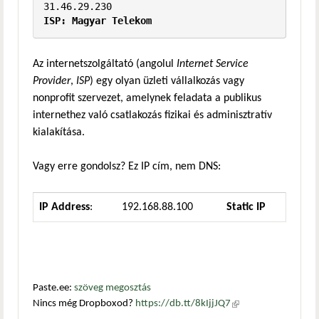
ISP: 
Magyar Telekom
Az internetszolgáltató (angolul
Internet Service
Provider
,
ISP
) egy olyan üzleti vállalkozás vagy
nonprofit szervezet, amelynek feladata a publikus
internethez való csatlakozás fizikai és adminisztratív
kialakítása.
Vagy erre gondolsz? Ez IP cím, nem DNS:
IP Address
:
192.168.88.100
Static IP
Paste.ee:
szöveg megosztás
Nincs még Dropboxod?
https://db.tt/8kIjjJQ7
(külső