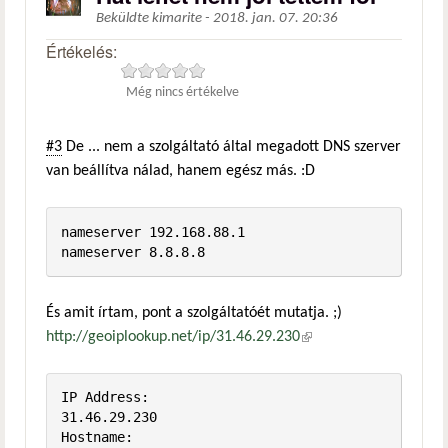
Beküldte
kimarite
-
2018. jan. 07. 20:36
Értékelés:
Még nincs értékelve
#3
De ... nem a szolgáltató által megadott DNS szerver
van beállítva nálad, hanem egész más. :D
nameserver 192.168.88.1

És amit írtam, pont a szolgáltatóét mutatja. ;)
http://geoiplookup.net/ip/31.46.29.230
(külső hivatkozás)
IP Address:

31.46.29.230

Hostname:
