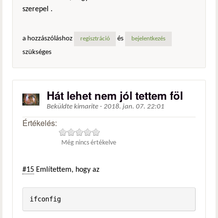
szerepel .
a hozzászóláshoz
és
regisztráció
bejelentkezés
szükséges
Hát lehet nem jól tettem föl
Beküldte
kimarite
-
2018. jan. 07. 22:01
Értékelés:
Még nincs értékelve
#15
Említettem, hogy az