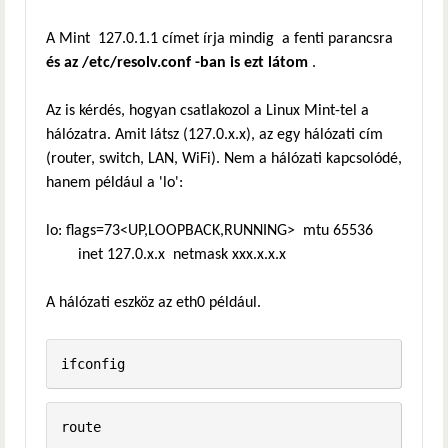
A Mint 127.0.1.1 címet írja mindig a fenti parancsra
és az /etc/resolv.conf -ban is ezt látom
.
Az is kérdés, hogyan csatlakozol a Linux Mint-tel a
hálózatra. Amit látsz (127.0.x.x), az egy hálózati cím
(router, switch, LAN, WiFi). Nem a hálózati kapcsolódé,
hanem például a 'lo':
lo: flags=73<UP,LOOPBACK,RUNNING> mtu 65536
inet 127.0.x.x netmask xxx.x.x.x
A hálózati eszköz az eth0 például.