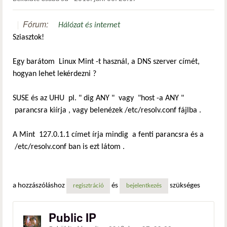
Fórum:
Hálózat és internet
Sziasztok!
Egy barátom Linux Mint -t használ, a DNS szerver címét,
hogyan lehet lekérdezni ?
SUSE és az UHU pl. " dig ANY " vagy "host -a ANY "
parancsra kiírja , vagy belenézek /etc/resolv.conf fájlba .
A Mint 127.0.1.1 címet írja mindig a fenti parancsra és a
/etc/resolv.conf ban is ezt látom .
a hozzászóláshoz
és
szükséges
regisztráció
bejelentkezés
Public IP