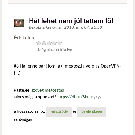
Hát lehet nem jól tettem föl
Beküldte
kimarite
-
2018. jan. 07. 21:33
Értékelés:
Még nincs értékelve
#8
Ha lenne barátom, aki megosztja vele az OpenVPN-
t. :)
Paste.ee:
szöveg megosztás
Nincs még Dropboxod?
https://db.tt/8kIjjJQ7
(külső
hivatkozás)
a hozzászóláshoz
és
regisztráció
bejelentkezés
szükséges