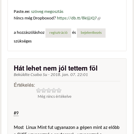
Paste.ee:
szöveg megosztás
Nincs még Dropboxod?
https://db.tt/8kIjjJQ7
(külső
hivatkozás)
a hozzászóláshoz
és
regisztráció
bejelentkezés
szükséges
Hát lehet nem jól tettem föl
Beküldte
Csaba Su
-
2018. jan. 07. 22:01
Értékelés:
Még nincs értékelve
#9
Most Linux Mint fut ugyanazon a gépen mint az előbb