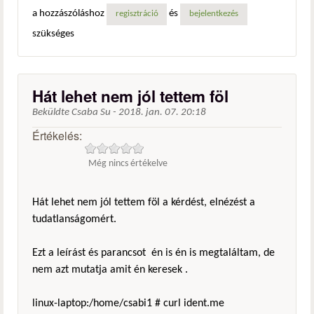
a hozzászóláshoz
és
regisztráció
bejelentkezés
szükséges
Hát lehet nem jól tettem föl
Beküldte
Csaba Su
-
2018. jan. 07. 20:18
Értékelés:
Még nincs értékelve
Hát lehet nem jól tettem föl a kérdést, elnézést a
tudatlanságomért.
Ezt a leírást és parancsot én is én is megtaláltam, de
nem azt mutatja amit én keresek .
linux-laptop:/home/csabi1 # curl ident.me