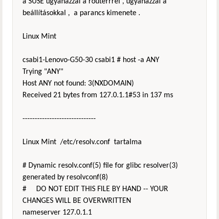
a SUSE ugyanazzal a routerrrel , ugyanazzal a
beállításokkal , a parancs kimenete .
Linux Mint
csabi1-Lenovo-G50-30 csabi1 # host -a ANY
Trying "ANY"
Host ANY not found: 3(NXDOMAIN)
Received 21 bytes from 127.0.1.1#53 in 137 ms
------------------------------
Linux Mint /etc/resolv.conf tartalma
# Dynamic resolv.conf(5) file for glibc resolver(3)
generated by resolvconf(8)
# DO NOT EDIT THIS FILE BY HAND -- YOUR
CHANGES WILL BE OVERWRITTEN
nameserver 127.0.1.1