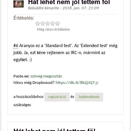
Hát lehet nem jól tettem föl
Beküldte
kimarite
-
2018. jan. 07. 21:09
Értékelés:
Még nincs értékelve
#6
Aranyos ez a 'Standard test'. Az 'Extended test' még
jobb. Ja, ezt kéne rejtenem az IRC-n, mármint az
egyiket. :)
Paste.ee:
szöveg megosztás
Nincs még Dropboxod?
https://db.tt/8kIjjJQ7
(külső
hivatkozás)
a hozzászóláshoz
és
regisztráció
bejelentkezés
szükséges