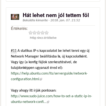
Hát lehet nem jól tettem föl
Beküldte
kimarite
-
2018. jan. 07. 21:52
Értékelés:
Még nincs értékelve
#11
A statikus IP-s kapcsolatot be lehet tenni egy új
Network Manager beállításba
is
, új kapcsolatként.
Vagy így (a konfig fájlok szerkesztésével, de
tulajdonképpen ugyanazt éred el):
https://help.ubuntu.com/lts/serverguide/network-
configuration.html
(külső hivatkozás)
Vagy ahogy itt írják pontosan:
http://www.sudo-juice.com/how-to-set-a-static-ip-in-
ubuntu-network-confi...
(külső hivatkozás)