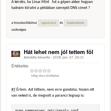
A kérdés, ha Linux Mint fut a gépen akkor hogyan
tudnám kiíratni a példában szereplő DNS címet ?
a hozzászóláshoz
és
regisztráció
bejelentkezés
szükséges
Hát lehet nem jól tettem föl
Beküldte
kimarite
-
2018. jan. 07. 20:31
Értékelés:
Még nincs értékelve
#2
Értem. Azt hittem, nem erre gondolsz, hiszen ott
van neked is, de megvolt a parancs tegnap is: