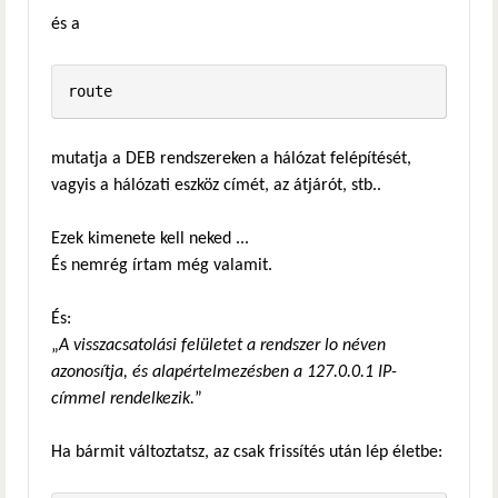
és a
mutatja a DEB rendszereken a hálózat felépítését,
vagyis a hálózati eszköz címét, az átjárót, stb..
Ezek kimenete kell neked ...
És nemrég írtam még valamit.
És:
„
A visszacsatolási felületet a rendszer lo néven
azonosítja, és alapértelmezésben a 127.0.0.1 IP-
címmel rendelkezik.
”
Ha bármit változtatsz, az csak frissítés után lép életbe: