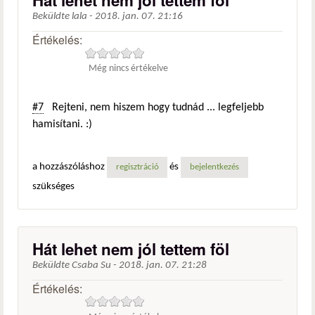
Hát lehet nem jól tettem föl
Beküldte
lala
-
2018. jan. 07. 21:16
Értékelés:
Még nincs értékelve
#7
Rejteni, nem hiszem hogy tudnád ... legfeljebb
hamisítani. :)
a hozzászóláshoz
és
regisztráció
bejelentkezés
szükséges
Hát lehet nem jól tettem föl
Beküldte
Csaba Su
-
2018. jan. 07. 21:28
Értékelés: