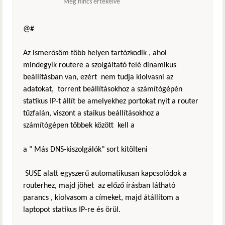
Még nincs értékelve
@#
Az ismerősöm több helyen tartózkodik , ahol
mindegyik routere a szolgáltató felé dinamikus
beállításban van, ezért nem tudja kiolvasni az
adatokat, torrent beállításokhoz a számítógépén
statikus IP-t állít be amelyekhez portokat nyit a router
tűzfalán, viszont a staikus beállításokhoz a
számítógépen többek között kell a
a " Más DNS-kiszolgálók" sort kitölteni
SUSE alatt egyszerű automatikusan kapcsolódok a
routerhez, majd jöhet az előző írásban látható
parancs , kiolvasom a címeket, majd átállítom a
laptopot statikus IP-re és örül.