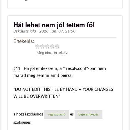
Hát lehet nem jól tettem föl
Beküldte
lala
-
2018. jan. 07. 21:50
Értékelés:
Még nincs értékelve
#11
Ha jól emlékszem, a " resolv.conf"-ban nem
marad meg semmi amit beírsz.
"DO NOT EDIT THIS FILE BY HAND -- YOUR CHANGES
WILL BE OVERWRITTEN"
a hozzászóláshoz
és
regisztráció
bejelentkezés
szükséges