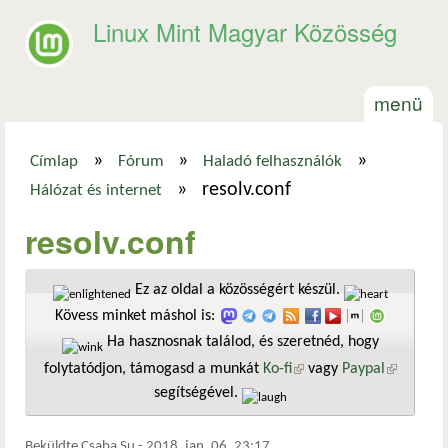
Ugrás a tartalomra
Linux Mint Magyar Közösség
menü
»
»
»
Címlap
Fórum
Haladó felhasználók
Jelenlegi hely
»
resolv.conf
Hálózat és internet
resolv.conf
Ez az oldal a közösségért készül.
Kövess minket máshol is:
Ha hasznosnak találod, és szeretnéd, hogy
folytatódjon, támogasd a munkát
Ko-fi
(külső hivatkozás)
vagy
Paypal
(külső
segítségével.
hivatkozá
Beküldte
Csaba Su
-
2018. jan. 06. 23:17