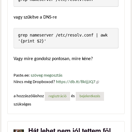
vagy szűkítve a DNS-re
grep nameserver /etc/resolv.conf | awk 
'{print $2}'
Vagy mire gondolsz pontosan, mire kéne?
Paste.ee:
szöveg megosztás
Nincs még Dropboxod?
https://db.tt/8kIjjJQ7
(külső
hivatkozás)
a hozzászóláshoz
és
regisztráció
bejelentkezés
szükséges
Hát lehet nem jól tettem föl