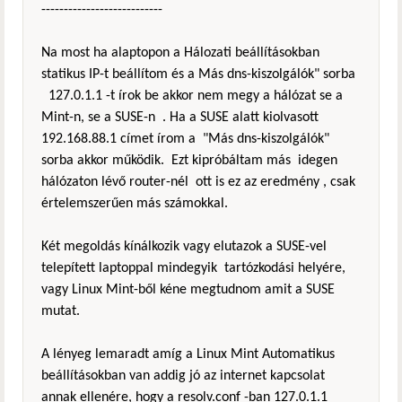
---------------------------
Na most ha alaptopon a Hálozati beállításokban
statikus IP-t beállítom és a Más dns-kiszolgálók" sorba
127.0.1.1 -t írok be akkor nem megy a hálózat se a
Mint-n, se a SUSE-n . Ha a SUSE alatt kiolvasott
192.168.88.1 címet írom a "Más dns-kiszolgálók"
sorba akkor működik. Ezt kipróbáltam más idegen
hálózaton lévő router-nél ott is ez az eredmény , csak
értelemszerűen más számokkal.
Két megoldás kínálkozik vagy elutazok a SUSE-vel
telepített laptoppal mindegyik tartózkodási helyére,
vagy Linux Mint-ből kéne megtudnom amit a SUSE
mutat.
A lényeg lemaradt amíg a Linux Mint Automatikus
beállításokban van addig jó az internet kapcsolat
annak ellenére, hogy a resolv.conf -ban 127.0.1.1