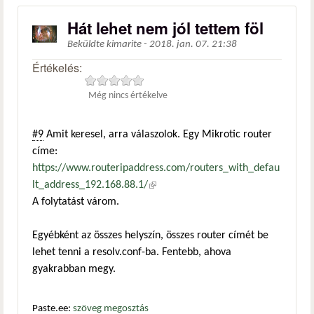
Hát lehet nem jól tettem föl
Beküldte
kimarite
-
2018. jan. 07. 21:38
Értékelés:
Még nincs értékelve
#9
Amit keresel, arra válaszolok. Egy Mikrotic router
címe:
https://www.routeripaddress.com/routers_with_defau
lt_address_192.168.88.1/
(külső hivatkozás)
A folytatást várom.
Egyébként az összes helyszín, összes router címét be
lehet tenni a resolv.conf-ba. Fentebb, ahova
gyakrabban megy.
Paste.ee:
szöveg megosztás