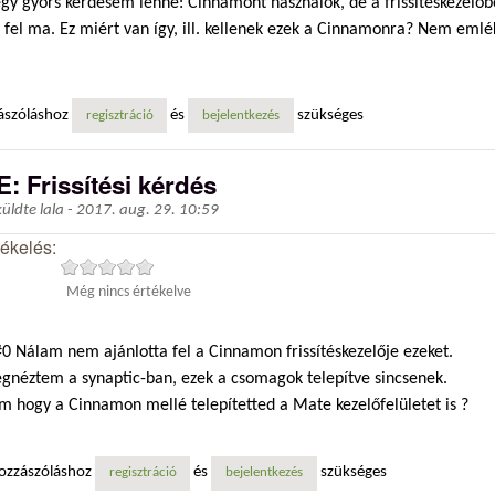
gy gyors kérdésem lenne: Cinnamont használok, de a frissítéskezelőb
 fel ma. Ez miért van így, ill. kellenek ezek a Cinnamonra? Nem emlé
ászóláshoz
és
szükséges
regisztráció
bejelentkezés
E: Frissítési kérdés
küldte
lala
-
2017. aug. 29. 10:59
tékelés:
Még nincs értékelve
0 Nálam nem ajánlotta fel a Cinnamon frissítéskezelője ezeket.
gnéztem a synaptic-ban, ezek a csomagok telepítve sincsenek.
m hogy a Cinnamon mellé telepítetted a Mate kezelőfelületet is ?
ozzászóláshoz
és
szükséges
regisztráció
bejelentkezés