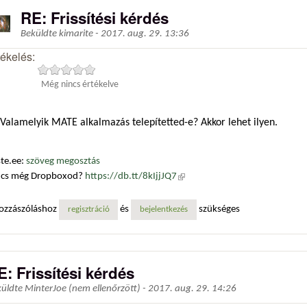
RE: Frissítési kérdés
Beküldte
kimarite
-
2017. aug. 29. 13:36
tékelés:
Még nincs értékelve
Valamelyik MATE alkalmazás telepítetted-e? Akkor lehet ilyen.
te.ee:
szöveg megosztás
ncs még Dropboxod?
https://db.tt/8kIjjJQ7
(külső hivatkozás)
ozzászóláshoz
és
szükséges
regisztráció
bejelentkezés
E: Frissítési kérdés
küldte
MinterJoe (nem ellenőrzött)
-
2017. aug. 29. 14:26