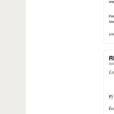
me
Pas
Ni
a h
R
Be
Ér
#5
Ér