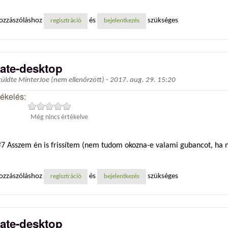
ozzászóláshoz
és
szükséges
regisztráció
bejelentkezés
ate-desktop
küldte
MinterJoe (nem ellenőrzött)
-
2017. aug. 29. 15:20
tékelés:
Még nincs értékelve
7 Asszem én is frissítem (nem tudom okozna-e valami gubancot, ha
ozzászóláshoz
és
szükséges
regisztráció
bejelentkezés
ate-desktop