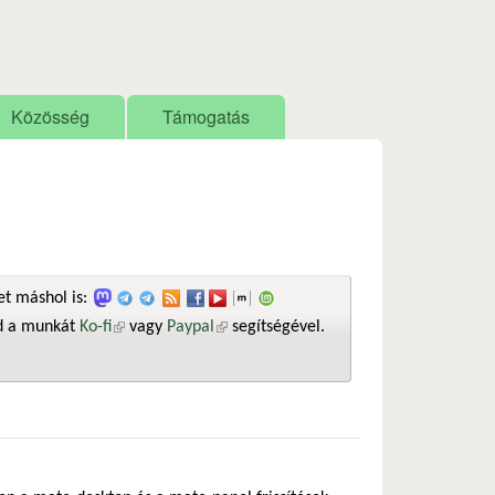
Közösség
Támogatás
t máshol is:
sd a munkát
Ko-fi
(külső hivatkozás)
vagy
Paypal
(külső hivatkozás)
segítségével.