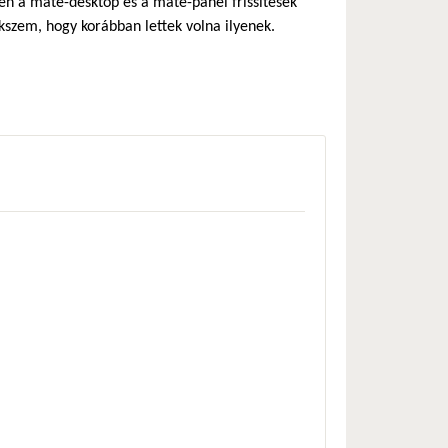
en a mate-desktop és a mate-panel frissítések
kszem, hogy korábban lettek volna ilyenek.