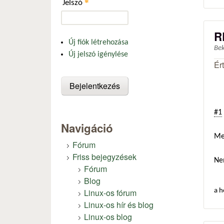
*
Jelszó
R
Új fiók létrehozása
Be
Új jelszó igénylése
Ér
#1
Navigáció
Me
Fórum
Friss bejegyzések
Ne
Fórum
Blog
Linux-os fórum
a h
Linux-os hír és blog
Linux-os blog