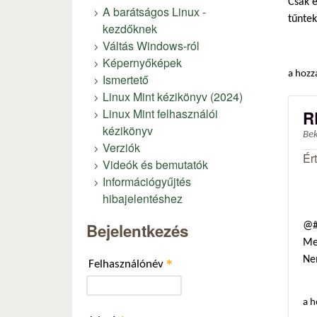
Csak e
A barátságos Linux -
tűntek
kezdőknek
Váltás Windows-ról
Képernyőképek
a hozz
Ismertető
Linux Mint kézikönyv (2024)
Linux Mint felhasználói
R
kézikönyv
Be
Verziók
Ér
Videók és bemutatók
Információgyűjtés
hibajelentéshez
Bejelentkezés
@#
Me
Ne
*
Felhasználónév
a h