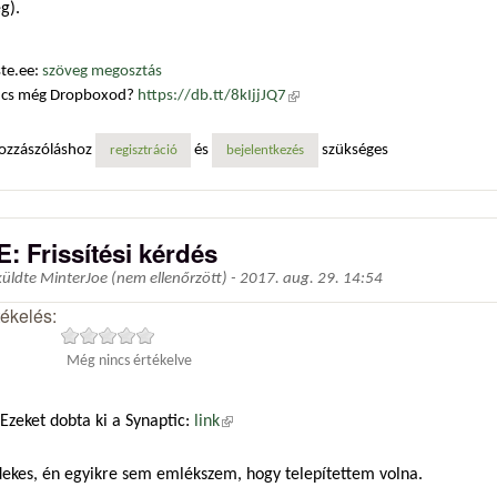
g).
te.ee:
szöveg megosztás
ncs még Dropboxod?
https://db.tt/8kIjjJQ7
(külső hivatkozás)
ozzászóláshoz
és
szükséges
regisztráció
bejelentkezés
E: Frissítési kérdés
küldte
MinterJoe (nem ellenőrzött)
-
2017. aug. 29. 14:54
tékelés:
Még nincs értékelve
Ezeket dobta ki a Synaptic:
link
(külső hivatkozás)
dekes, én egyikre sem emlékszem, hogy telepítettem volna.