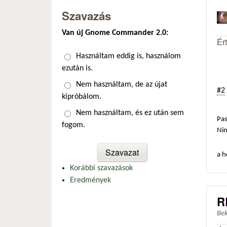
Szavazás
Van új Gnome Commander 2.0:
Ér
Választások
Használtam eddig is, használom
ezután is.
Nem használtam, de az újat
#2
kipróbálom.
Nem használtam, és ez után sem
Pas
fogom.
Ni
a h
Korábbi szavazások
Eredmények
R
Be