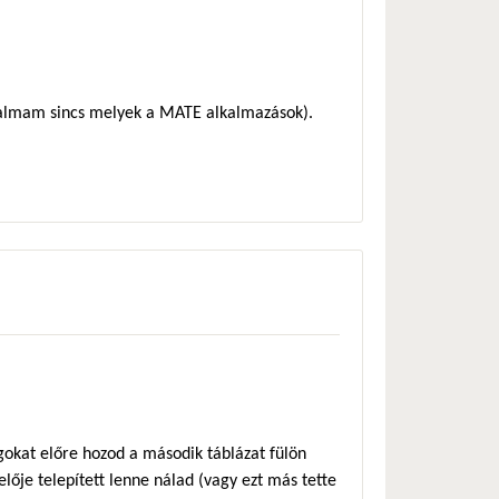
galmam sincs melyek a MATE alkalmazások).
gokat előre hozod a második táblázat fülön
elője telepített lenne nálad (vagy ezt más tette