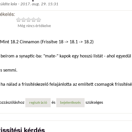
küldte
lala
-
2017. aug. 29. 15:31
tékelés:
Még nincs értékelve
Mint 18.2 Cinnamon (Frissítve 18 -> 18.1 -> 18.2)
beírom a synaptic-ba: "mate-" kapok egy hosszú listát - ahol egyedül 
s semmi.
ha nálad a frissítéskezelő felajánlotta az említett csomagok frissítésé
ozzászóláshoz
és
szükséges
regisztráció
bejelentkezés
rissítési kérdés