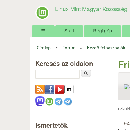
Linux Mint Magyar Közösség
Főmenü
☰
Start
Régi gép
»
»
Címlap
Fórum
Kezdő felhasználók
Jelenlegi hely
Fr
Keresés az oldalon
Keresés
Bekül
Fó
Ismertetők