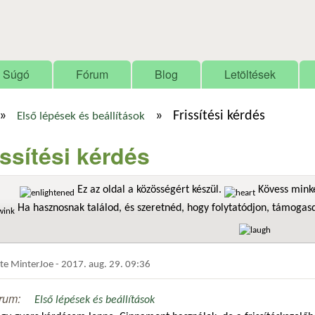
Ugrás a tartalomra
Súgó
Fórum
Blog
Letöltések
»
»
Frissítési kérdés
Első lépések és beállítások
issítési kérdés
Ez az oldal a közösségért készül.
Kövess minke
Ha hasznosnak találod, és szeretnéd, hogy folytatódjon, támoga
dte
MinterJoe
-
2017. aug. 29. 09:36
rum:
Első lépések és beállítások