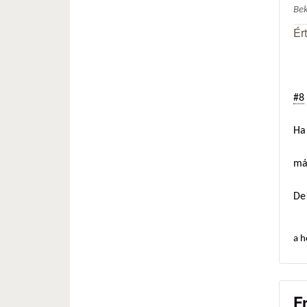
Be
Ér
#8
Ha 
má
De 
a h
F