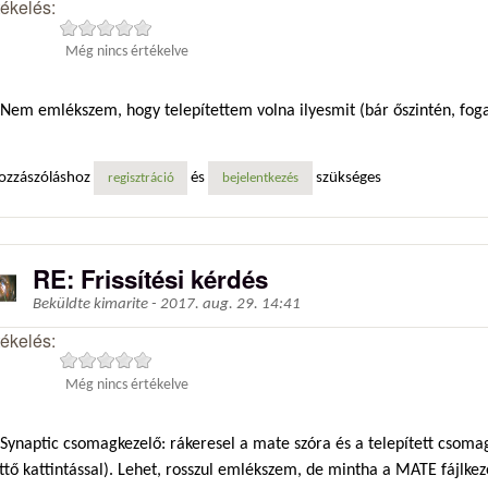
tékelés:
Még nincs értékelve
Nem emlékszem, hogy telepítettem volna ilyesmit (bár őszintén, fo
ozzászóláshoz
és
szükséges
regisztráció
bejelentkezés
RE: Frissítési kérdés
Beküldte
kimarite
-
2017. aug. 29. 14:41
tékelés:
Még nincs értékelve
Synaptic csomagkezelő: rákeresel a mate szóra és a telepített csoma
ttő kattintással). Lehet, rosszul emlékszem, de mintha a MATE fájlkez