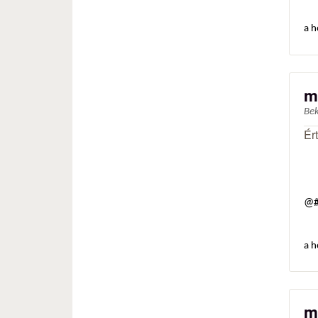
a h
m
Be
Ér
@#
a h
m