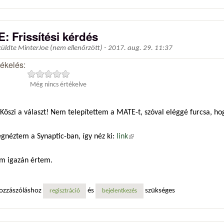
E: Frissítési kérdés
küldte
MinterJoe (nem ellenőrzött)
-
2017. aug. 29. 11:37
tékelés:
Még nincs értékelve
Köszi a választ! Nem telepítettem a MATE-t, szóval eléggé furcsa, hogy
gnéztem a Synaptic-ban, így néz ki:
link
(külső hivatkozás)
m igazán értem.
ozzászóláshoz
és
szükséges
regisztráció
bejelentkezés