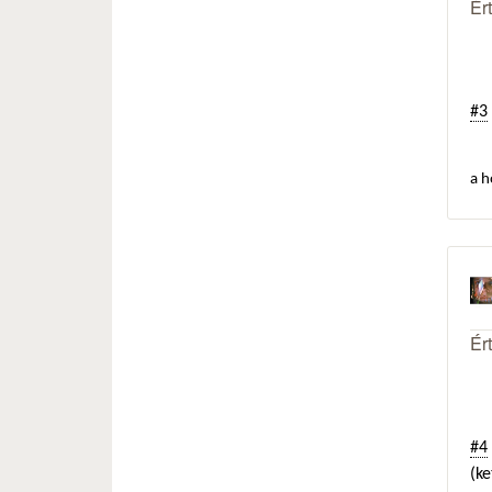
Ér
#3
a h
Ér
#4
(ke