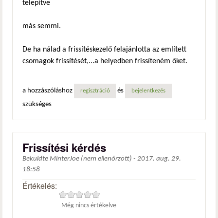
telepítve
más semmi.
De ha nálad a frissítéskezelő felajánlotta az említett
csomagok frissítését,...a helyedben frissíteném őket.
a hozzászóláshoz
és
regisztráció
bejelentkezés
szükséges
Frissítési kérdés
Beküldte
MinterJoe (nem ellenőrzött)
-
2017. aug. 29.
18:58
Értékelés:
Még nincs értékelve