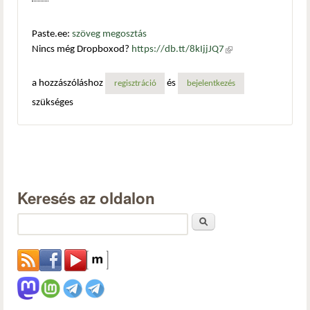
Paste.ee:
szöveg megosztás
Nincs még Dropboxod?
https://db.tt/8kIjjJQ7
(külső
hivatkozás)
a hozzászóláshoz
és
regisztráció
bejelentkezés
szükséges
Keresés az oldalon
Keresés