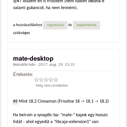
@#7 Asszem én is frissítem (nem tudom okozna-e
valami gubancot, ha nem tenném).
a hozzászóláshoz
és
regisztráció
bejelentkezés
szükséges
mate-desktop
Beküldte
lala
-
2017. aug. 29. 15:31
Értékelés:
Még nincs értékelve
#8
Mint 18.2 Cinnamon (Frissítve 18 -> 18.1 -> 18.2)
Ha beírom a synaptic-ba: "mate-" kapok egy hosszú
listát - ahol egyedül a "libcaja-extension1" van