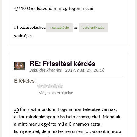
@#10 Oké, köszönöm, meg fogom nézni.
a hozzászóláshoz
és
regisztráció
bejelentkezés
szükséges
RE: Frissítési kérdés
Beküldte
kimarite
-
2017. aug. 29. 20:08
Értékelés:
Még nincs értékelve
#6
Én is azt mondom, hogyha már telepítve vannak,
akkor mindenképpen frissítsd a csomagokat. Mondjuk
a mint-menu egyértelmű a Cinnamon asztali
környezetnél, de a mate-menu nem ..., viszont a mozo