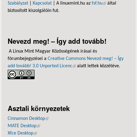
Szabályzat
|
Kapcsolat
| A linuxmint.hu az
fsf.hu
(külső hivatkozás)
által
biztosított kiszolgálóin fut.
Nevezd meg! – Így add tovább!
A Linux Mint Magyar Közösségének írásai és
fórumbejegyzései a
Creative Commons Nevezd meg! – Így
add tovább! 3.0 Unported Licenc
(külső hivatkozás)
alatt lettek közzétéve.
Asztali környezetek
Cinnamon Desktop
(külső hivatkozás)
MATE Desktop
(külső hivatkozás)
Xfce Desktop
(külső hivatkozás)