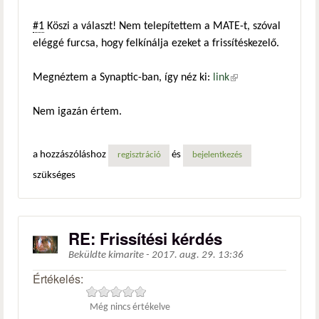
#1
Köszi a választ! Nem telepítettem a MATE-t, szóval
eléggé furcsa, hogy felkínálja ezeket a frissítéskezelő.
Megnéztem a Synaptic-ban, így néz ki:
link
(külső
hivatkozás)
Nem igazán értem.
a hozzászóláshoz
és
regisztráció
bejelentkezés
szükséges
RE: Frissítési kérdés
Beküldte
kimarite
-
2017. aug. 29. 13:36
Értékelés:
Még nincs értékelve