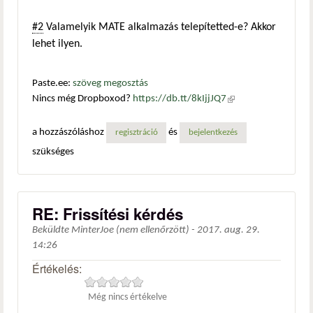
#2
Valamelyik MATE alkalmazás telepítetted-e? Akkor
lehet ilyen.
Paste.ee:
szöveg megosztás
Nincs még Dropboxod?
https://db.tt/8kIjjJQ7
(külső
hivatkozás)
a hozzászóláshoz
és
regisztráció
bejelentkezés
szükséges
RE: Frissítési kérdés
Beküldte
MinterJoe (nem ellenőrzött)
-
2017. aug. 29.
14:26
Értékelés:
Még nincs értékelve