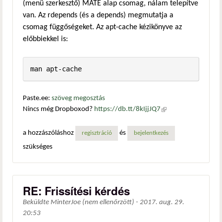
(menü szerkesztő) MATE alap csomag, nálam telepítve
van. Az rdepends (és a depends) megmutatja a
csomag függőségeket. Az apt-cache kézikönyve az
előbbiekkel is:
Paste.ee:
szöveg megosztás
Nincs még Dropboxod?
https://db.tt/8kIjjJQ7
(külső
hivatkozás)
a hozzászóláshoz
és
regisztráció
bejelentkezés
szükséges
RE: Frissítési kérdés
Beküldte
MinterJoe (nem ellenőrzött)
-
2017. aug. 29.
20:53