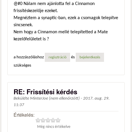
@#0 Nálam nem ajánlotta fel a Cinnamon
frissítéskezelője ezeket.
Megnéztem a synaptic-ban, ezek a csomagok telepítve
sincsenek.
Nem hogy a Cinnamon mellé telepítetted a Mate
kezelőfelületet is ?
a hozzászóláshoz
és
regisztráció
bejelentkezés
szükséges
RE: Frissítési kérdés
Beküldte
MinterJoe (nem ellenőrzött)
-
2017. aug. 29.
11:37
Értékelés:
Még nincs értékelve