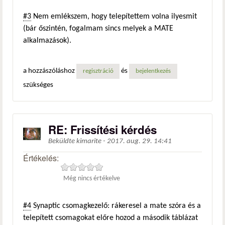
#3
Nem emlékszem, hogy telepítettem volna ilyesmit
(bár őszintén, fogalmam sincs melyek a MATE
alkalmazások).
a hozzászóláshoz
és
regisztráció
bejelentkezés
szükséges
RE: Frissítési kérdés
Beküldte
kimarite
-
2017. aug. 29. 14:41
Értékelés:
Még nincs értékelve
#4
Synaptic csomagkezelő: rákeresel a mate szóra és a
telepített csomagokat előre hozod a második táblázat