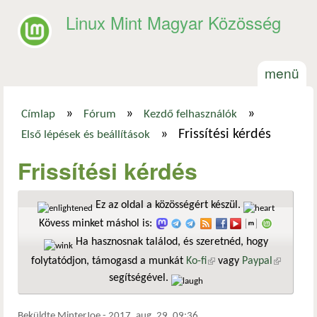
Ugrás a tartalomra
Linux Mint Magyar Közösség
menü
»
»
»
Címlap
Fórum
Kezdő felhasználók
Jelenlegi hely
»
Frissítési kérdés
Első lépések és beállítások
Frissítési kérdés
Ez az oldal a közösségért készül.
Kövess minket máshol is:
Ha hasznosnak találod, és szeretnéd, hogy
folytatódjon, támogasd a munkát
Ko-fi
(külső hivatkozás)
vagy
Paypal
(külső
segítségével.
hivatkozá
Beküldte
MinterJoe
-
2017. aug. 29. 09:36