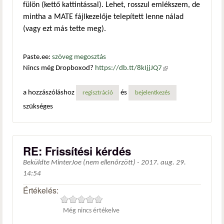
fülön (kettő kattintással). Lehet, rosszul emlékszem, de
mintha a MATE fájlkezelője telepített lenne nálad
(vagy ezt más tette meg).
Paste.ee:
szöveg megosztás
Nincs még Dropboxod?
https://db.tt/8kIjjJQ7
(külső
hivatkozás)
a hozzászóláshoz
és
regisztráció
bejelentkezés
szükséges
RE: Frissítési kérdés
Beküldte
MinterJoe (nem ellenőrzött)
-
2017. aug. 29.
14:54
Értékelés:
Még nincs értékelve