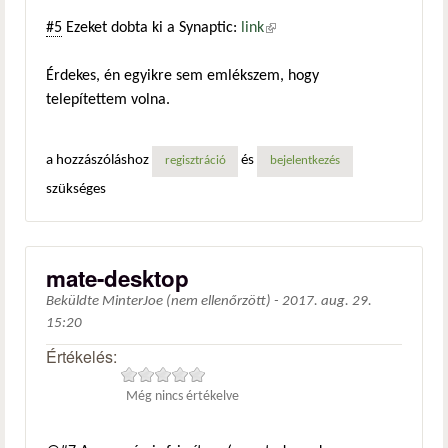
#5
Ezeket dobta ki a Synaptic:
link
(külső hivatkozás)
Érdekes, én egyikre sem emlékszem, hogy
telepítettem volna.
a hozzászóláshoz
és
regisztráció
bejelentkezés
szükséges
mate-desktop
Beküldte
MinterJoe (nem ellenőrzött)
-
2017. aug. 29.
15:20
Értékelés:
Még nincs értékelve