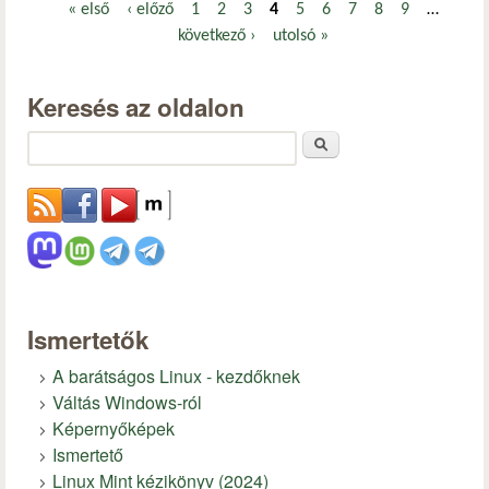
« első
‹ előző
1
2
3
4
5
6
7
8
9
…
Oldalak
következő ›
utolsó »
Keresés az oldalon
Keresés
Ismertetők
A barátságos Linux - kezdőknek
Váltás Windows-ról
Képernyőképek
Ismertető
Linux Mint kézikönyv (2024)