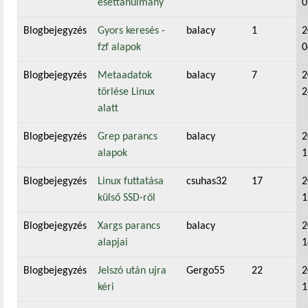
esettanulmány
0
Blogbejegyzés
Gyors keresés -
balacy
1
2
fzf alapok
0
Blogbejegyzés
Metaadatok
balacy
7
2
törlése Linux
2
alatt
Blogbejegyzés
Grep parancs
balacy
2
alapok
1
Blogbejegyzés
Linux futtatása
csuhas32
17
2
külső SSD-ről
1
Blogbejegyzés
Xargs parancs
balacy
2
alapjai
1
Blogbejegyzés
Jelszó után ujra
Gergo55
22
2
kéri
1