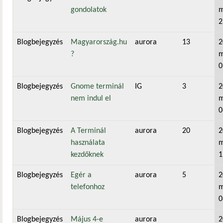
gondolatok
m
2
Blogbejegyzés
Magyarország.hu
aurora
13
2
?
m
0
Blogbejegyzés
Gnome terminál
IG
3
2
nem indul el
m
0
Blogbejegyzés
A Terminál
aurora
20
2
használata
m
kezdőknek
1
Blogbejegyzés
Egér a
aurora
5
2
telefonhoz
m
0
Blogbejegyzés
Május 4-e
aurora
2