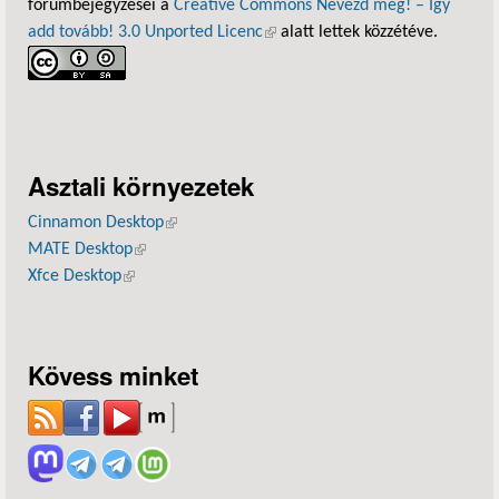
fórumbejegyzései a
Creative Commons Nevezd meg! – Így
add tovább! 3.0 Unported Licenc
(külső hivatkozás)
alatt lettek közzétéve.
Asztali környezetek
Cinnamon Desktop
(külső hivatkozás)
MATE Desktop
(külső hivatkozás)
Xfce Desktop
(külső hivatkozás)
Kövess minket