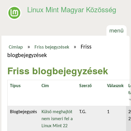
Ugrás a tartalomra
Linux Mint Magyar Közösség
menü
»
»
Friss
Címlap
Friss bejegyzések
Jelenlegi hely
blogbejegyzések
Friss blogbejegyzések
Típus
Cím
Szerző
Válaszok
L
t
Blogbejegyzés
Külső meghajtót
T.G.
1
2
nem ismeri fel a
2
Linux Mint 22