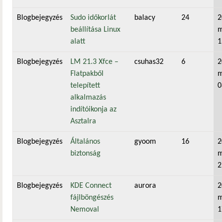
Blogbejegyzés
Sudo időkorlát
balacy
24
2
beállítása Linux
m
alatt
1
Blogbejegyzés
LM 21.3 Xfce –
csuhas32
6
2
Flatpakből
m
telepített
0
alkalmazás
indítóikonja az
Asztalra
Blogbejegyzés
Általános
gyoom
16
2
biztonság
m
2
Blogbejegyzés
KDE Connect
aurora
2
fájlböngészés
m
Nemoval
1