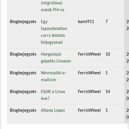
(migrálása)
másik Pi4-re
Blogbejegyzés
Egy
kami911
7
2
tapasztalatlan
2
curry kóstoló
feljegyzesei
Blogbejegyzés
Hangalapú
FerrisWheel
10
2
gépelés Linuxon
2
Blogbejegyzés
Névreszóló e-
FerrisWheel
1
2
mailcím
2
Blogbejegyzés
Eljött a Linux
FerrisWheel
14
2
éve?
0
Blogbejegyzés
Aitana Lopez
FerrisWheel
1
2
0