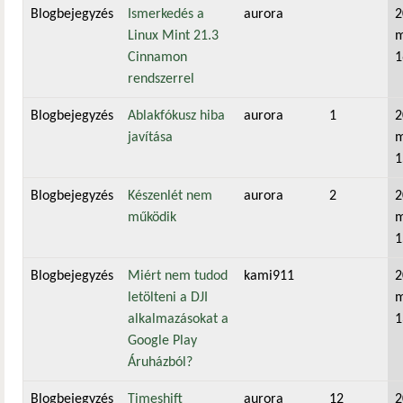
Blogbejegyzés
Ismerkedés a
aurora
2
Linux Mint 21.3
m
Cinnamon
1
rendszerrel
Blogbejegyzés
Ablakfókusz hiba
aurora
1
2
javítása
m
1
Blogbejegyzés
Készenlét nem
aurora
2
2
működik
m
1
Blogbejegyzés
Miért nem tudod
kami911
2
letölteni a DJI
m
alkalmazásokat a
1
Google Play
Áruházból?
Blogbejegyzés
Timeshift
aurora
12
2