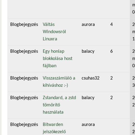
m
0
Blogbejegyzés
Váltás
aurora
4
2
Windowsról
m
Linuxra
1
Blogbejegyzés
Egy honlap
balacy
6
2
blokkolása host
m
fájlban
0
Blogbejegyzés
Visszaszámláló a
csuhas32
2
2
kihíváshoz :-)
3
Blogbejegyzés
Zstandard, a zstd
balacy
2
2
tömörítő
2
használata
Blogbejegyzés
Bitwarden
aurora
2
jelszókezelő
2