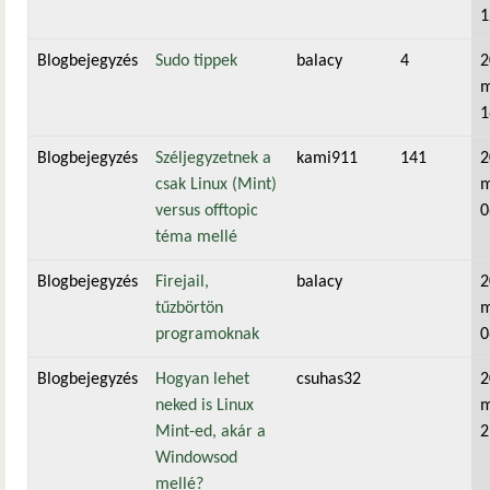
1
Blogbejegyzés
Sudo tippek
balacy
4
2
m
1
Blogbejegyzés
Széljegyzetnek a
kami911
141
2
csak Linux (Mint)
m
versus offtopic
0
téma mellé
Blogbejegyzés
Firejail,
balacy
2
tűzbörtön
m
programoknak
0
Blogbejegyzés
Hogyan lehet
csuhas32
2
neked is Linux
m
Mint-ed, akár a
2
Windowsod
mellé?