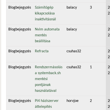
Blogbejegyzés
Számítógép
balacy
3
2
kikapcsolása
2
inaktivitásnál
Blogbejegyzés
Nvim automata
balacy
2
mentés
2
beállítása
Blogbejegyzés
Refracta
csuhas32
2
2
Blogbejegyzés
Rendszermásolás
csuhas32
1
2
a systemback.sh
2
mentési
pontjának
használatával
Blogbejegyzés
Pi4 háziszerver
horvjoe
2
2
áttelepítés
2