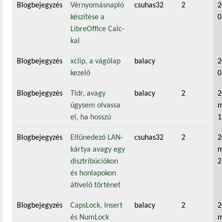
Blogbejegyzés
Vérnyomásnapló
csuhas32
2
2
készítése a
0
LibreOffice Calc-
kal
Blogbejegyzés
xclip, a vágólap
balacy
2
kezelő
0
Blogbejegyzés
Tldr, avagy
balacy
2
2
úgysem olvassa
m
el, ha hosszú
1
Blogbejegyzés
Eltünedező LAN-
csuhas32
2
2
kártya avagy egy
m
disztribúciókon
2
és honlapokon
átívelő történet
Blogbejegyzés
CapsLock, Insert
balacy
2
2
és NumLock
m