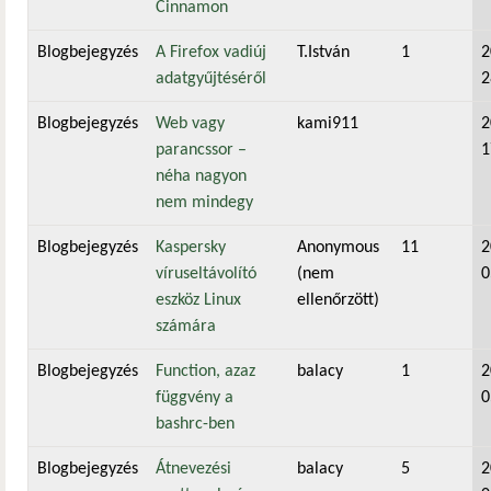
Cinnamon
Blogbejegyzés
A Firefox vadiúj
T.István
1
2
adatgyűjtéséről
2
Blogbejegyzés
Web vagy
kami911
2
parancssor –
1
néha nagyon
nem mindegy
Blogbejegyzés
Kaspersky
Anonymous
11
2
víruseltávolító
(nem
0
eszköz Linux
ellenőrzött)
számára
Blogbejegyzés
Function, azaz
balacy
1
2
függvény a
0
bashrc-ben
Blogbejegyzés
Átnevezési
balacy
5
2