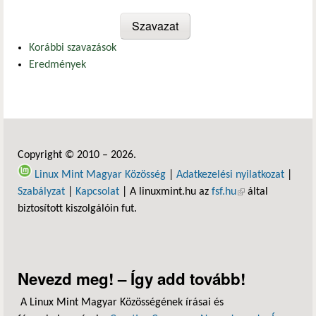
Korábbi szavazások
Eredmények
Copyright © 2010 – 2026.
Linux Mint Magyar Közösség
|
Adatkezelési nyilatkozat
|
Szabályzat
|
Kapcsolat
| A linuxmint.hu az
fsf.hu
(külső hivatkozás)
által
biztosított kiszolgálóin fut.
Nevezd meg! – Így add tovább!
A Linux Mint Magyar Közösségének írásai és