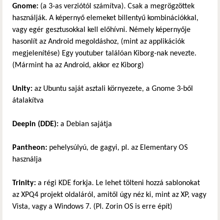
Gnome:
(a 3-as verziótól számítva). Csak a megrögzöttek
használják. A képernyő elemeket billentyű kombinációkkal,
vagy egér gesztusokkal kell előhívni. Némely képernyője
hasonlít az Android megoldáshoz, (mint az applikációk
megjelenítése) Egy youtuber találóan Kiborg-nak nevezte.
(Mármint ha az Android, akkor ez Kiborg)
Unity:
az Ubuntu saját asztali környezete, a Gnome 3-ből
átalakítva
Deepin (DDE):
a Debian sajátja
Pantheon:
pehelysúlyú, de gagyi, pl. az Elementary OS
használja
Trinity:
a régi KDE forkja. Le lehet tölteni hozzá sablonokat
az XPQ4 projekt oldaláról, amitől úgy néz ki, mint az XP, vagy
Vista, vagy a Windows 7. (Pl. Zorin OS is erre épít)