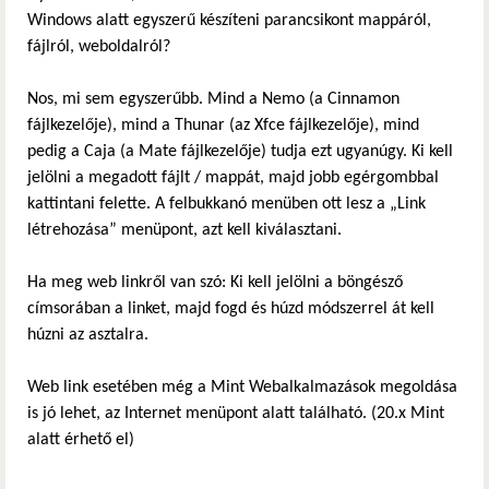
Windows alatt egyszerű készíteni parancsikont mappáról,
fájlról, weboldalról?
Nos, mi sem egyszerűbb. Mind a Nemo (a Cinnamon
fájlkezelője), mind a Thunar (az Xfce fájlkezelője), mind
pedig a Caja (a Mate fájlkezelője) tudja ezt ugyanúgy. Ki kell
jelölni a megadott fájlt / mappát, majd jobb egérgombbal
kattintani felette. A felbukkanó menüben ott lesz a „Link
létrehozása” menüpont, azt kell kiválasztani.
Ha meg web linkről van szó: Ki kell jelölni a böngésző
címsorában a linket, majd fogd és húzd módszerrel át kell
húzni az asztalra.
Web link esetében még a Mint Webalkalmazások megoldása
is jó lehet, az Internet menüpont alatt található. (20.x Mint
alatt érhető el)