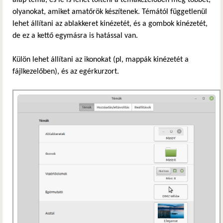
alap téma, és le is lehet tölteni a témakezelőben még többet,
olyanokat, amiket amatőrök készítenek. Témától függetlenül
lehet állítani az ablakkeret kinézetét, és a gombok kinézetét,
de ez a kettő egymásra is hatással van.
Külön lehet állítani az ikonokat (pl, mappák kinézetét a
fájlkezelőben), és az egérkurzort.