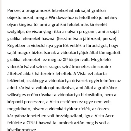
Persze, a programozók létrehozhatnak saját grafikai
objektumokat, meg a Windows-hoz is letölthető jó néhány
olyan kiegészítő, ami a grafikai felület más kinézetét
szolgálja, de viszonylag ritka az olyan program, ami a saját
grafikai elemeket használ (leszámítva a játékokat, persze).
Régebben a videokártya gyártók vették a fáradságot, hogy
saját maguk biztosítsanak a videokártyájuk által támogatott
grafikai elemeket, ez még az XP idején volt. Megfelelő
videokártyával színes-szagos színátmenetes címsoraink,
áttetsző ablak háttereink lehettek. A Vista ezt akarta
lekövetni, csakhogy a videokártya driverek egyértelműen az
adott kártyára voltak optimalizálva, ami által a grafikához
szükséges erőforrásokat a videokártya biztosította, nem a
központi processzor, a Vista esetében ez ugye nem volt
megoldható, hiszen a videokártyák sokfélék, az összes
kártyához lehetetlen volt hozzáigazítani, így a Vista Aero
felülete a CPU-t használta, aminek aztán meg is volt a
következménye.