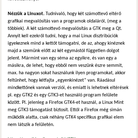
Nézzük a Linuxot.
Tudnivaló, hogy két számottevő eltérő
grafikai megvalósítás van a programok oldaláról, (meg a
többiek). A két számottevő megvalósítás a GTK meg a Qt.
Annyit kell ezekről tudni, hogy a mai Linux disztribúciók
igyekeznek mind a kettőt támogatni, de az, ahogy kinéznek
majd a szemünk előtt az két egymástól független dolgot
jelent. Mármint van egy séma az egyikre, és van egy a
másikra, de lehet, hogy ebből nem veszünk észre semmit,
max. ha nagyon sokat használunk ilyen programokat, akkor
feltűnhet, hogy kétfajta „egyenkinézet” van. Ráadásul
mindkettőnek vannak verziói, és emiatt is lehetnek eltérések
pl. egy GTK2 és egy GTK3-et használó program felülete
között. Pl. jelenleg a Firefox GTK4-et használ, a Linux Mint
meg GTK3 támogatást biztosít. Ettől a Firefox még simán
működik alatta, csak néhány GTK4 specifikus grafikai elem
nem látszik a felületén.