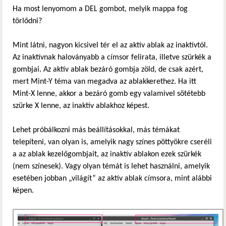
Ha most lenyomom a DEL gombot, melyik mappa fog
törlődni?
Mint látni, nagyon kicsivel tér el az aktív ablak az inaktívtól.
Az inaktívnak haloványabb a címsor felirata, illetve szürkék a
gombjai. Az aktív ablak bezáró gombja zöld, de csak azért,
mert Mint-Y téma van megadva az ablakkerethez. Ha itt
Mint-X lenne, akkor a bezáró gomb egy valamivel sötétebb
szürke X lenne, az inaktív ablakhoz képest.
Lehet próbálkozni más beállításokkal, más témákat
telepíteni, van olyan is, amelyik nagy színes pöttyökre cseréli
a az ablak kezelőgombjait, az inaktív ablakon ezek szürkék
(nem színesek). Vagy olyan témát is lehet használni, amelyik
esetében jobban „világít” az aktív ablak címsora, mint alábbi
képen.