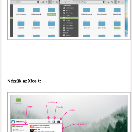
Nézzük az Xfce-t: