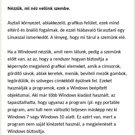
Nézzük, mi néz velünk szembe.
Asztali környezet, ablakkezelő, grafikus felület, ezek mind
eltérő és önálló fogalmak, de ezzel hiábavaló fárasztani egy
Linuxszal ismerkedőt. A lényeg, hogy mi tárul a szemünk elé.
Ha a Windowst nézzük, amit nem látunk, pedig a szemünk
előtt van, az az, hogy a rendszer hogyan biztosítja a
képernyőn megjelenő grafikai elemeket, amik a címsorok,
gördítő sávok, ablak keretek, menük, beviteli mezők gombok,
legördülők, és szöveges címkékből épülnek fel. Ezeket
használják a programok, ezek a Windows beépített
objektumai. Aki már több Windows kiadást használt, az
tapasztalhatta, hogy ugyanaz a program (pl. egy portable
program, ami tuti nem változik) teljesen másképp néz ki
Windows 7 vagy Windows 10 alatt. Ez azért van, mert a
program nem saját kinézetet használ, a megjelenését a
Windows biztosítja.