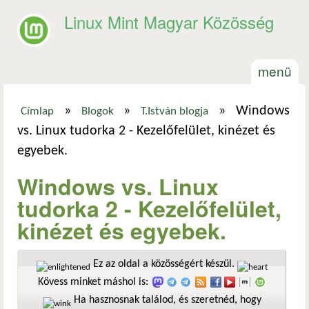
Ugrás a tartalomra
Linux Mint Magyar Közösség
menü
»
»
»
Windows
Címlap
Blogok
T.István blogja
Jelenlegi hely
vs. Linux tudorka 2 - Kezelőfelület, kinézet és
egyebek.
Windows vs. Linux
tudorka 2 - Kezelőfelület,
kinézet és egyebek.
Ez az oldal a közösségért készül.
Kövess minket máshol is:
Ha hasznosnak találod, és szeretnéd, hogy