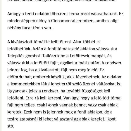
Amúgy a fenti oldalon több ezer téma közül választhatunk. Ez
mindenképpen előny a Cinnamon-al szemben, amihez alig
néhány tucat téma van.
A kiválasztott témát le kell tölteni. Akár többet is
letölthetünk. Aztán a fenti témakezelő ablakon válasszuk a
Telepítés gombot. Tallózzuk be a Letöltések mappát, és
válasszuk ki a letöltött fájlt, egyiket a másik után. A rendszer
jelezni fog, ha a kiválasztott fájl nem megfelelő. Ez
előfordulhat, emberek készítik, akik tévedhetnek. Az oldalon
a kommentekben látni lehet erről szóló üzenet váltásokat is.
Ugyancsak jelez a rendszer, ha további függőséget kell
letölteni. Erre rá kell keresni. Van úgy, hogy a letöltött téma
fájl nem teljes, csak ikonok vannak benne, vagy csak ablak
keretek. Ezek nem is jelennek meg a fenti ablakon, de a
testre szabásnál ki lehet választani az ablak keretet, ikont,
stb.