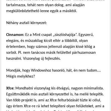
tartalmazza, tehát nem olyan dolog, ami alapján
megkülönböztethető lenne egyik a másiktól.
Néhány asztali környezet:
Cinnamon:
Ez a Mint csapat „zászlóshajója”. Egyszerű,
elegáns, és műszakilag kicsit eltér a többitől, olyan
értelemben, hogy számos jellemző alapján kissé kilóg a
sorból. Pl. nem tanácsos másik felülettel párhuzamosan
használni. Viszonylag új fejlesztés.
Mondják, hogy Windowshoz hasonló, hát, én nem tudom….
Mégis melyikhez?
Xfce:
Mondhatni viszonylag kis étvágyú, nagyon minimalista.
Együttműködik más asztali környezettel is, ha mellé telepítik.
Van több projekt is, ami az Xfce felturbózását tűzte ki célul,
úgy értem Xfce-re rá lehet telepíteni olyan felületeket, ami a