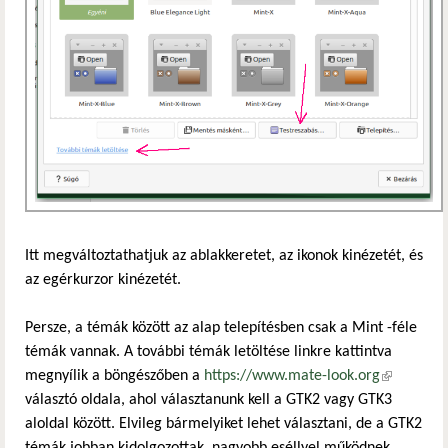
Itt megváltoztathatjuk az ablakkeretet, az ikonok kinézetét, és
az egérkurzor kinézetét.
Persze, a témák között az alap telepítésben csak a Mint -féle
témák vannak. A további témák letöltése linkre kattintva
megnyílik a böngészőben a
https://www.mate-look.org
(külső
választó oldala, ahol választanunk kell a GTK2 vagy GTK3
hivatkozás
aloldal között. Elvileg bármelyiket lehet választani, de a GTK2
témák jobban kidolgozottak, nagyobb eséllyel működnek.