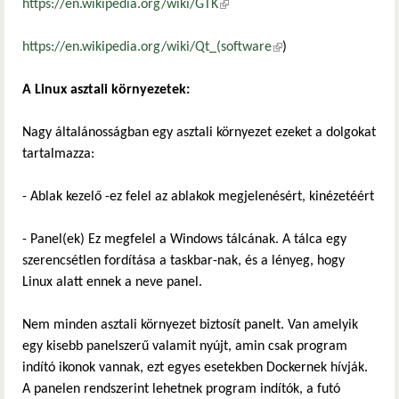
https://en.wikipedia.org/wiki/GTK
(külső hivatkozás)
https://en.wikipedia.org/wiki/Qt_(software
(külső hivatkozás)
)
A Linux asztali környezetek:
Nagy általánosságban egy asztali környezet ezeket a dolgokat
tartalmazza:
- Ablak kezelő -ez felel az ablakok megjelenésért, kinézetéért
- Panel(ek) Ez megfelel a Windows tálcának. A tálca egy
szerencsétlen fordítása a taskbar-nak, és a lényeg, hogy
Linux alatt ennek a neve panel.
Nem minden asztali környezet biztosít panelt. Van amelyik
egy kisebb panelszerű valamit nyújt, amin csak program
indító ikonok vannak, ezt egyes esetekben Dockernek hívják.
A panelen rendszerint lehetnek program indítók, a futó