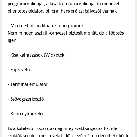
programok ikonjai, a kisalkalmazások ikonjai (a menüvel
ellentétes oldalon, pl. óra, hangerő szabályozó) vannak.
- Menü. Ebből indíthatók a programok.
Nem minden asztali környezet biztosít menüt, de a többség
igen.
- Kisalkalmazások (Widgetek)
- Fájlkezelő
- Terminál emulátor
- Szövegszerkesztő
- Képernyő kezelő
És a kötelező irodai csomag, meg webböngésző. Ezt ide
szokták sorolni, mert ezeket „kötelezően” minden disztribúció