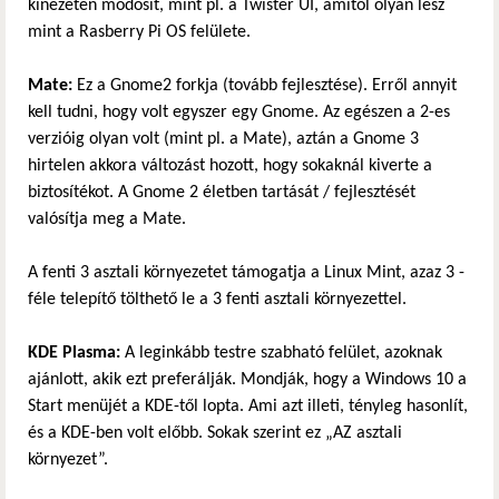
kinézetén módosít, mint pl. a Twister UI, amitől olyan lesz
mint a Rasberry Pi OS felülete.
Mate:
Ez a Gnome2 forkja (tovább fejlesztése). Erről annyit
kell tudni, hogy volt egyszer egy Gnome. Az egészen a 2-es
verzióig olyan volt (mint pl. a Mate), aztán a Gnome 3
hirtelen akkora változást hozott, hogy sokaknál kiverte a
biztosítékot. A Gnome 2 életben tartását / fejlesztését
valósítja meg a Mate.
A fenti 3 asztali környezetet támogatja a Linux Mint, azaz 3 -
féle telepítő tölthető le a 3 fenti asztali környezettel.
KDE Plasma:
A leginkább testre szabható felület, azoknak
ajánlott, akik ezt preferálják. Mondják, hogy a Windows 10 a
Start menüjét a KDE-től lopta. Ami azt illeti, tényleg hasonlít,
és a KDE-ben volt előbb. Sokak szerint ez „AZ asztali
környezet”.