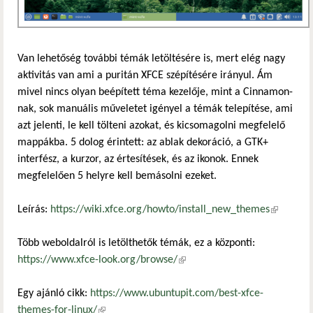
Van lehetőség további témák letöltésére is, mert elég nagy
aktivitás van ami a puritán XFCE szépítésére irányul. Ám
mivel nincs olyan beépített téma kezelője, mint a Cinnamon-
nak, sok manuális műveletet igényel a témák telepítése, ami
azt jelenti, le kell tölteni azokat, és kicsomagolni megfelelő
mappákba. 5 dolog érintett: az ablak dekoráció, a GTK+
interfész, a kurzor, az értesítések, és az ikonok. Ennek
megfelelően 5 helyre kell bemásolni ezeket.
Leírás:
https://wiki.xfce.org/howto/install_new_themes
(külső
hivatkozá
Több weboldalról is letölthetők témák, ez a központi:
https://www.xfce-look.org/browse/
(külső hivatkozás)
Egy ajánló cikk:
https://www.ubuntupit.com/best-xfce-
themes-for-linux/
(külső hivatkozás)