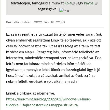
folytatódjon, támogasd a munkát
Ko-fi
(külső hivatkozás)
vagy
Paypal
(külső
segítségével.
hivatkozá
Beküldte
T.István
-
2022. feb. 18. 22:48
Ez az írás segíthet a Linuxszal történő ismerkedés során. Sok
olyan embernek segítettem Linux telepítésével, akik azelőtt
csak Windowst használtak. Ez az írás főleg az általuk feltett
kérdéseken alapul. Rengeteg írás, információ fellelhető az
interneten, mindenféle szempont szerint kategorizálva. Ez a
leírás nem tartalmaz minden érdekes információt, de
igyekszem amennyire lehet tömören összefoglalni (így is jó
hosszú lesz), azokat a válaszokat, amiket az évek során a
nekem feltett kérdésekre volt alkalmam adni.
Ennek a cikknek az előzménye:
https://linuxmint.hu/blog/2022/02/windows-vs-linux-
tudorka-1-fajlrendszerek-es-mappa-struktura