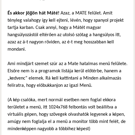
És akkor jöjjön hát Máté!
Azaz, a MATE felület. Amit
tényleg valahogy így kell ejteni, lévén, hogy spanyol projekt
tartja karban. Csak annyi, hogy a Mátét magyar
hangsúlyozástól eltérően az utolsó szótag a hangsúlyos itt,
azaz az á-t nagyon röviden, az é-t meg hosszabban kell
mondani.
Ami mindjárt szemet szúr az a Mate hatalmas menü felülete.
Elsőre nem is a programok listája kerül előtérbe, hanem a
„kedvenc” elemek. Rá kell kattintani a Minden alkalmazás
feliratra, hogy előbukkanjon az igazi Menü.
(A kép csalóka, mert normál esetben nem foglal ekkora
területet a menü, itt 1024x768 felbontás volt beállítva a
virtuális gépen, hogy szövegek olvashatók legyenek a képen,
amúgy nem foglalja el a menü a monitor több mint felét, de
mindenképpen nagyobb a többihez képest)