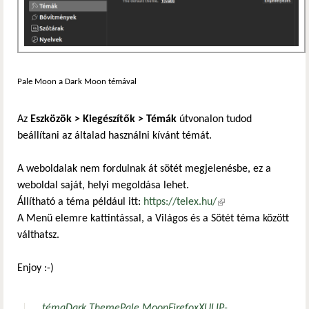
Pale Moon a Dark Moon témával
Az
Eszközök > Kiegészítők > Témák
útvonalon tudod
beállítani az általad használni kívánt témát.
A weboldalak nem fordulnak át sötét megjelenésbe, ez a
weboldal saját, helyi megoldása lehet.
Állítható a téma például itt:
https://telex.hu/
(külső hivatkozás)
A Menü elemre kattintással, a Világos és a Sötét téma között
válthatsz.
Enjoy :-)
téma
Dark Theme
Pale Moon
Firefox
XUL
IP-