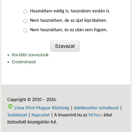
Választások
Használtam eddig is, használom ezután is.
Nem használtam, de az újat kipróbálom.
Nem használtam, és ez után sem fogom.
Korábbi szavazások
Eredmények
Copyright © 2010 – 2026.
Linux Mint Magyar Közösség
|
Adatkezelési nyilatkozat
|
Szabályzat
|
Kapcsolat
| A linuxmint.hu az
fsf.hu
(külső hivatkozás)
által
biztosított kiszolgálóin fut.