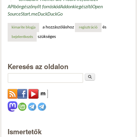
API
böngésző
nyílt forráskód
Addon
kiegészítő
Open
Source
Start.me
DuckDuckGo
a hozzászóláshoz
és
kimarite blogja
regisztráció
szükséges
bejelentkezés
Keresés az oldalon
Keresés
Ismertetők