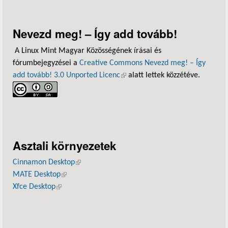
Nevezd meg! – Így add tovább!
A Linux Mint Magyar Közösségének írásai és
fórumbejegyzései a
Creative Commons Nevezd meg! – Így
add tovább! 3.0 Unported Licenc
(külső hivatkozás)
alatt lettek közzétéve.
Asztali környezetek
Cinnamon Desktop
(külső hivatkozás)
MATE Desktop
(külső hivatkozás)
Xfce Desktop
(külső hivatkozás)