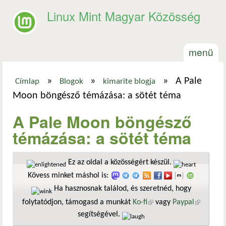
Ugrás a tartalomra
Linux Mint Magyar Közösség
menü
»
»
»
A Pale
Címlap
Blogok
kimarite blogja
Jelenlegi hely
Moon böngésző témázása: a sötét téma
A Pale Moon böngésző
témázása: a sötét téma
Ez az oldal a közösségért készül.
Kövess minket máshol is:
Ha hasznosnak találod, és szeretnéd, hogy
folytatódjon, támogasd a munkát
Ko-fi
(külső hivatkozás)
vagy
Paypal
(külső
segítségével.
hivatkozá