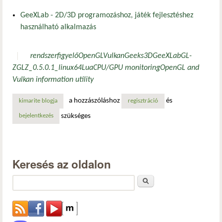
GeeXLab - 2D/3D programozáshoz, játék fejlesztéshez
használható alkalmazás
rendszerfigyelő
OpenGL
Vulkan
Geeks3D
GeeXLab
GL-
Z
GLZ_0.5.0.1_linux64
Lua
CPU/GPU monitoring
OpenGL and
Vulkan information utility
a hozzászóláshoz
és
kimarite blogja
regisztráció
szükséges
bejelentkezés
Keresés az oldalon
Keresés