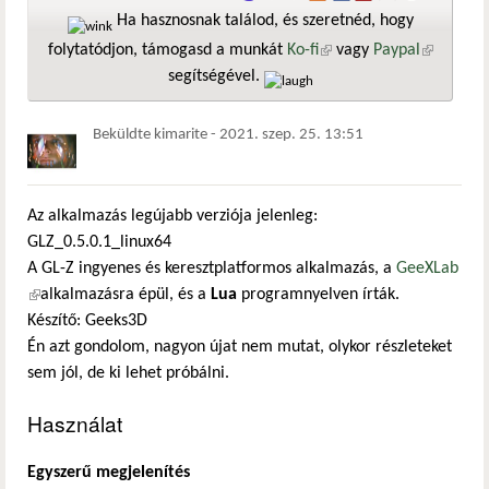
Ha hasznosnak találod, és szeretnéd, hogy
folytatódjon, támogasd a munkát
Ko-fi
(külső hivatkozás)
vagy
Paypal
(külső
segítségével.
hivatkozá
Beküldte
kimarite
-
2021. szep. 25. 13:51
Az alkalmazás legújabb verziója jelenleg:
GLZ_0.5.0.1_linux64
A GL-Z ingyenes és keresztplatformos alkalmazás, a
GeeXLab
(külső hivatkozás)
alkalmazásra épül, és a
Lua
programnyelven írták.
Készítő: Geeks3D
Én azt gondolom, nagyon újat nem mutat, olykor részleteket
sem jól, de ki lehet próbálni.
Használat
Egyszerű megjelenítés