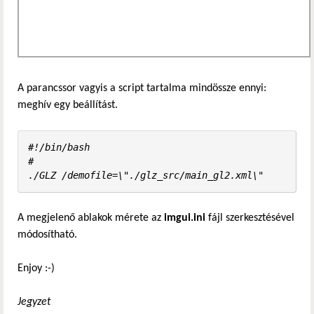
A parancssor vagyis a script tartalma mindössze ennyi:
meghív egy beállítást.
#!/bin/bash      

#

./GLZ /demofile=\"./glz_src/main_gl2.xml\"
A megjelenő ablakok mérete az
imgui.ini
fájl szerkesztésével
módosítható.
Enjoy :-)
Jegyzet