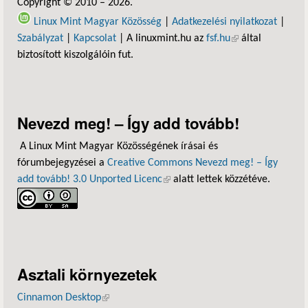
Copyright © 2010 – 2026.
Linux Mint Magyar Közösség
|
Adatkezelési nyilatkozat
|
Szabályzat
|
Kapcsolat
| A linuxmint.hu az
fsf.hu
(külső hivatkozás)
által
biztosított kiszolgálóin fut.
Nevezd meg! – Így add tovább!
A Linux Mint Magyar Közösségének írásai és
fórumbejegyzései a
Creative Commons Nevezd meg! – Így
add tovább! 3.0 Unported Licenc
(külső hivatkozás)
alatt lettek közzétéve.
Asztali környezetek
Cinnamon Desktop
(külső hivatkozás)