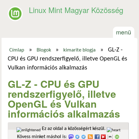
Ugrás a tartalomra
Linux Mint Magyar Közösség
menü
»
»
»
GL-Z -
Címlap
Blogok
kimarite blogja
Jelenlegi hely
CPU és GPU rendszerfigyelő, illetve OpenGL és
Vulkan információs alkalmazás
GL-Z - CPU és GPU
rendszerfigyelő, illetve
OpenGL és Vulkan
információs alkalmazás
Ez az oldal a közösségért készül.
Kövess minket máshol is: