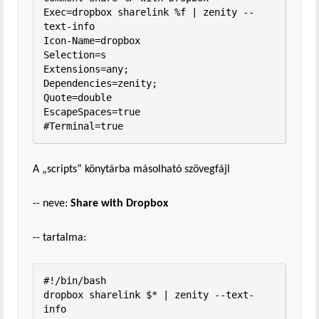
Exec=dropbox sharelink %f | zenity --
text-info

Icon-Name=dropbox

Selection=s

Extensions=any;

Dependencies=zenity;

Quote=double

EscapeSpaces=true

#Terminal=true
A „scripts” könytárba másolható szövegfájl
-- neve:
Share with Dropbox
-- tartalma:
#!/bin/bash

dropbox sharelink $* | zenity --text-
info