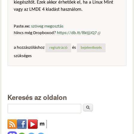
kiegészítőt. Ezek akkor érhetőek el, ha a Linux Mint
vagy az LMDE 4 kiadást használom.
Paste.ee:
szöveg megosztás
Nincs még Dropboxod?
https://db.tt/8kIjjJQ7
(külső
hivatkozás)
a hozzászóláshoz
és
regisztráció
bejelentkezés
szükséges
Keresés az oldalon
Keresés