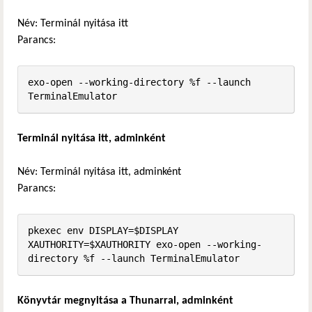
Név: Terminál nyitása itt
Parancs:
exo-open --working-directory %f --launch 
TerminalEmulator
Terminál nyitása itt, adminként
Név: Terminál nyitása itt, adminként
Parancs:
pkexec env DISPLAY=$DISPLAY 
XAUTHORITY=$XAUTHORITY exo-open --working-
directory %f --launch TerminalEmulator
Könyvtár megnyitása a Thunarral, adminként