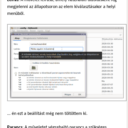
Leírás
: A művelet leírása, amely használati utasításként fog
megjelenni az állapotsoron az elem kiválasztásakor a helyi
menüből.
... én ezt a beállítást még nem töltöttem ki.
Parancs
: A műveletet végrehajtó parancs a szükséges