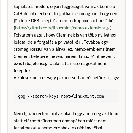
Sajnálatos módon, olyan függőségek vannak benne a
GitHub-ről elérhető, forgatható csomagban, hogy nem
jön létre DEB telepítő a nemo-dropbox „actions”-ból.
(
https://github.com/linuxmint/nemo-extensions
(külső
)
Folytatom azzal, hogy Clem-nek is van több nyilvános
hivatkozás)
kulcsa, de a forgatás a privátot kéri. Továbbá egy
csomag rosszul van aláírva, ez: nemo-emblems (nem
Clement Lefebvre néven, hanem Linux Mint néven),
ez is hibajelenség. ...aláíratlan csomagokat nem
telepítek.
A kulcsok online, vagy parancssorban kérhetőek le, így:
gpg --search-keys root@linuxmint.com
Nem igazán értem, mi az oka, hogy a mindegyik Linux
alatt elérhető Cinnamon önmagában miért nem
tartalmazza a nemo-dropbox, és néhány többi