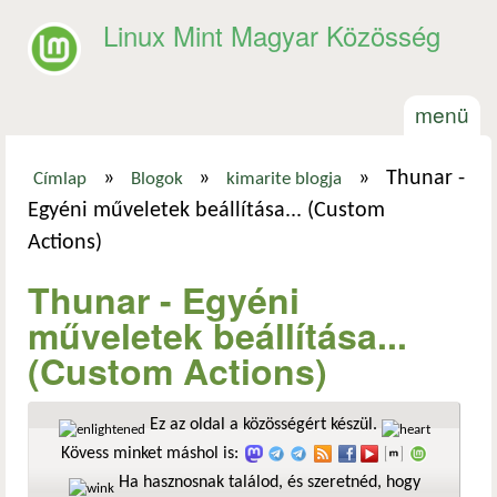
Ugrás a tartalomra
Linux Mint Magyar Közösség
menü
»
»
»
Thunar -
Címlap
Blogok
kimarite blogja
Jelenlegi hely
Egyéni műveletek beállítása... (Custom
Actions)
Thunar - Egyéni
műveletek beállítása...
(Custom Actions)
Ez az oldal a közösségért készül.
Kövess minket máshol is:
Ha hasznosnak találod, és szeretnéd, hogy