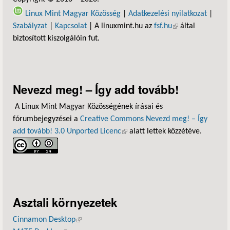
Linux Mint Magyar Közösség
|
Adatkezelési nyilatkozat
|
Szabályzat
|
Kapcsolat
| A linuxmint.hu az
fsf.hu
(külső hivatkozás)
által
biztosított kiszolgálóin fut.
Nevezd meg! – Így add tovább!
A Linux Mint Magyar Közösségének írásai és
fórumbejegyzései a
Creative Commons Nevezd meg! – Így
add tovább! 3.0 Unported Licenc
(külső hivatkozás)
alatt lettek közzétéve.
Asztali környezetek
Cinnamon Desktop
(külső hivatkozás)