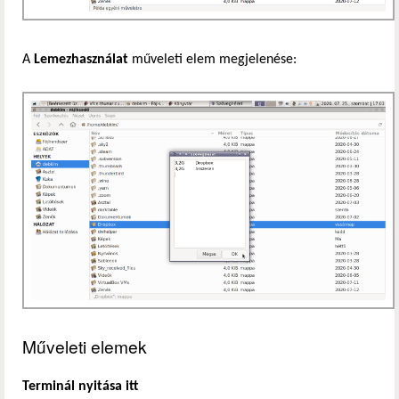
A
Lemezhasználat
műveleti elem megjelenése:
Műveleti elemek
Terminál nyitása itt