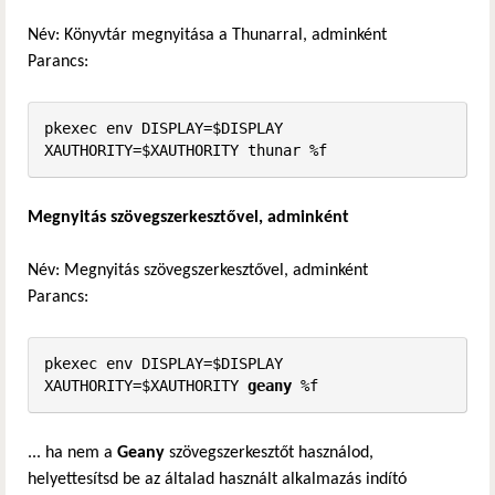
Név: Könyvtár megnyitása a Thunarral, adminként
Parancs:
pkexec env DISPLAY=$DISPLAY 
XAUTHORITY=$XAUTHORITY thunar %f
Megnyitás szövegszerkesztővel, adminként
Név: Megnyitás szövegszerkesztővel, adminként
Parancs:
pkexec env DISPLAY=$DISPLAY 
XAUTHORITY=$XAUTHORITY 
geany
 %f
... ha nem a
Geany
szövegszerkesztőt használod,
helyettesítsd be az általad használt alkalmazás indító