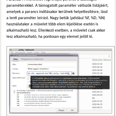
paraméterekkel. A támogatott paraméter változók listájáért,
amelyek a parancs indításakor kerülnek helyettesítésre, lásd
a lenti paraméter leírást. Nagy betűk (például %F, %D, %N)
használatakor a művelet több elem kijelölése esetén is
alkalmazható lesz. Ellenkező esetben, a művelet csak akkor
lesz alkalmazható, ha pontosan egy elemet jelölt ki.