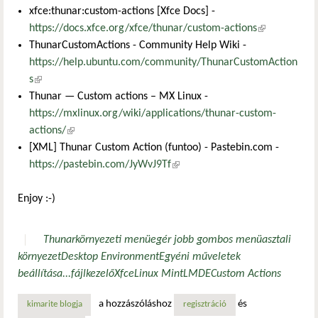
xfce:thunar:custom-actions [Xfce Docs] -
https://docs.xfce.org/xfce/thunar/custom-actions
(külső
ThunarCustomActions - Community Help Wiki -
hivatkozás)
https://help.ubuntu.com/community/ThunarCustomAction
s
(külső hivatkozás)
Thunar — Custom actions – MX Linux -
https://mxlinux.org/wiki/applications/thunar-custom-
actions/
(külső hivatkozás)
[XML] Thunar Custom Action (funtoo) - Pastebin.com -
https://pastebin.com/JyWvJ9Tf
(külső hivatkozás)
Enjoy :-)
Thunar
környezeti menü
egér jobb gombos menü
asztali
környezet
Desktop Environment
Egyéni műveletek
beállítása...
fájlkezelő
Xfce
Linux Mint
LMDE
Custom Actions
a hozzászóláshoz
és
kimarite blogja
regisztráció