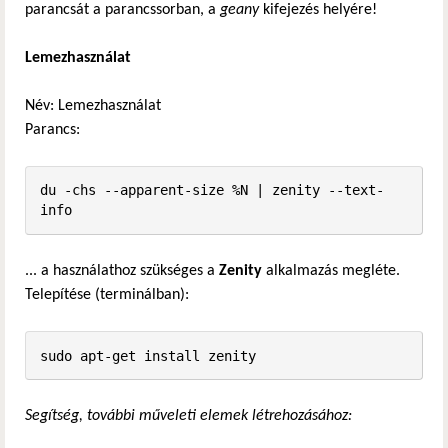
parancsát a parancssorban, a
geany
kifejezés helyére!
Lemezhasználat
Név: Lemezhasználat
Parancs:
du -chs --apparent-size %N | zenity --text-
info
... a használathoz szükséges a
Zenity
alkalmazás megléte.
Telepítése (terminálban):
sudo apt-get install zenity
Segítség, további műveleti elemek létrehozásához: