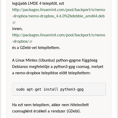
legújabb LMDE 4 telepítőt, ezt
http://packages.linuxmint.com/pool/backport/n/nemo
-dropbox/nemo-dropbox_4.6.0%2bdebbie_amd64.deb
(külső hivatkozás)
innen,
http://packages.linuxmint.com/pool/backport/n/nemo
-dropbox/
(külső hivatkozás)
és a GDebi-vel telepítettem.
A Linux MIntes (Ubuntus) python-gpgme függőség
Debianos megfelelője a python3-gpg csomag, melyet
a nemo-dropbox telepítése előtt telepítettem:
sudo apt-get install python3-gpg
Ha ezt nem telepítem, akkor nem hitelesített
csomagként érzékeli a rendszer (GDebi).