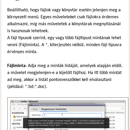
Beállítható, hogy fájlok vagy könyvtár esetén jelenjen meg a
környezeti menü. Egyes műveleteket csak fájlokra érdemes
alkalmazni, míg más műveletek a könyvtárak megnyitásánál
is hasznosak lehetnek.
A fájl típusok szerint, egy vagy több fájltípust mintának lehet
venni (Fájlminta). A *, kiterjesztés nélkül, minden fájl típusra
érvényes minta.
Fájlminta
: Adja meg a minták listáját, amelyek alapján eldől,
a művelet megjelenjen-e a kijelölt fájlhoz. Ha itt több mintát
ad meg, akkor a listát pontosvesszőkkel kell elválasztani
(például: *.txt;*.doc).