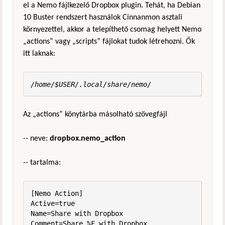
el a Nemo fájlkezelő Dropbox plugin. Tehát, ha Debian
10 Buster rendszert használok Cinnanmon asztali
környezettel, akkor a telepíthető csomag helyett Nemo
„actions” vagy „scripts” fájlokat tudok létrehozni. Ők
itt laknak:
/home/$USER/.local/share/nemo/
Az „actions” könytárba másolható szövegfájl
-- neve:
dropbox.nemo_action
-- tartalma:
[Nemo Action]

Active=true

Name=Share with Dropbox

Comment=Share %F with Dropbox
