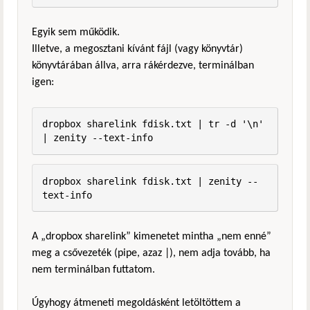
Egyik sem működik.
Illetve, a megosztani kívánt fájl (vagy könyvtár)
könyvtárában állva, arra rákérdezve, terminálban
igen:
dropbox sharelink fdisk.txt | tr -d '\n' 
| zenity --text-info
dropbox sharelink fdisk.txt | zenity --
text-info
A „dropbox sharelink” kimenetet mintha „nem enné”
meg a csővezeték (pipe, azaz |), nem adja tovább, ha
nem terminálban futtatom.
Úgyhogy átmeneti megoldásként letöltöttem a