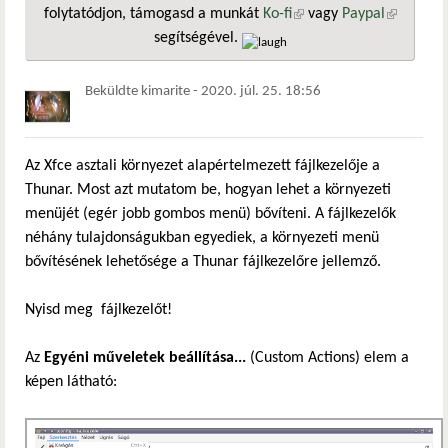
folytatódjon, támogasd a munkát
Ko-fi
(külső hivatkozás)
vagy
Paypal
(külső
segítségével.
hivatkozá
Beküldte
kimarite
-
2020. júl. 25. 18:56
Az Xfce asztali környezet alapértelmezett fájlkezelője a
Thunar. Most azt mutatom be, hogyan lehet a környezeti
menüjét (egér jobb gombos menü) bővíteni. A fájlkezelők
néhány tulajdonságukban egyediek, a környezeti menü
bővítésének lehetősége a Thunar fájlkezelőre jellemző.
Nyisd meg fájlkezelőt!
Az
Egyéni műveletek beállítása...
(Custom Actions) elem a
képen látható: