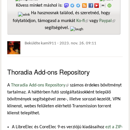
Kövess minket máshol is:
Ha hasznosnak találod, és szeretnéd, hogy
folytatódjon, támogasd a munkát
Ko-fi
(külső hivatkozás)
vagy
Paypal
(külső
segítségével.
hivatkozá
Beküldte
kami911
-
2023. nov. 26. 09:11
Thoradia Add-ons Repository
A
Thoradia Add-ons Repository
(külső hivatkozás)
számos érdekes bővítményt
tartalmaz. A háttérben futó szolgáltatásokként települő
bővítmények segítségével zene-, illetve sorozat-kezelőt, VPN
klinenst, webes felületen elérhető Transmission torrent
klienst telepíthet.
A LibreElec és CoreElec 9-es verziójú kiadásaihoz
ezt a ZIP-