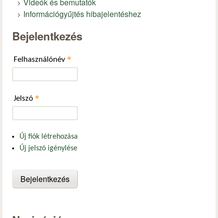
Videók és bemutatók
Információgyűjtés hibajelentéshez
Bejelentkezés
*
Felhasználónév
*
Jelszó
Új fiók létrehozása
Új jelszó igénylése