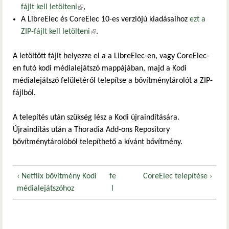
fájlt kell letölteni
(külső hivatkozás)
,
A LibreElec és CoreElec 10-es verziójú kiadásaihoz
ezt a
ZIP-fájlt kell letölteni
(külső hivatkozás)
.
A letöltött fájlt helyezze el a a LibreElec-en, vagy CoreElec-
en futó kodi médialejátszó mappájában, majd a Kodi
médialejátszó felületéről telepítse a bővítménytárolót a ZIP-
fájlból.
A telepítés után szükség lész a Kodi újraindítására.
Újraindítás után a Thoradia Add-ons Repository
bővítménytárolóból telepíthető a kívánt bővítmény.
‹ Netflix bővítmény Kodi
fe
CoreElec telepítése ›
médialejátszóhoz
l