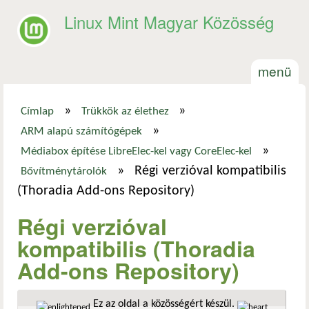
Ugrás a tartalomra
Linux Mint Magyar Közösség
menü
»
»
Címlap
Trükkök az élethez
Jelenlegi hely
»
ARM alapú számítógépek
»
Médiabox építése LibreElec-kel vagy CoreElec-kel
»
Régi verzióval kompatibilis
Bővítménytárolók
(Thoradia Add-ons Repository)
Régi verzióval
kompatibilis (Thoradia
Add-ons Repository)
Ez az oldal a közösségért készül.