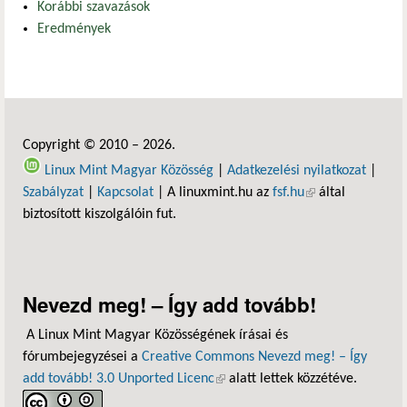
Korábbi szavazások
Eredmények
Copyright © 2010 – 2026.
Linux Mint Magyar Közösség
|
Adatkezelési nyilatkozat
|
Szabályzat
|
Kapcsolat
| A linuxmint.hu az
fsf.hu
(külső hivatkozás)
által
biztosított kiszolgálóin fut.
Nevezd meg! – Így add tovább!
A Linux Mint Magyar Közösségének írásai és
fórumbejegyzései a
Creative Commons Nevezd meg! – Így
add tovább! 3.0 Unported Licenc
(külső hivatkozás)
alatt lettek közzétéve.