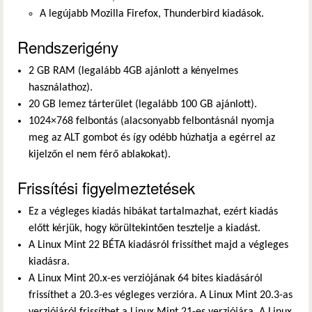
A legújabb Mozilla Firefox, Thunderbird kiadások.
Rendszerigény
2 GB RAM (legalább 4GB ajánlott a kényelmes
használathoz).
20 GB lemez tárterület (legalább 100 GB ajánlott).
1024×768 felbontás (alacsonyabb felbontásnál nyomja
meg az ALT gombot és így odébb húzhatja a egérrel az
kijelzőn el nem férő ablakokat).
Frissítési figyelmeztetések
Ez a végleges kiadás hibákat tartalmazhat, ezért kiadás
előtt kérjük, hogy körültekintően tesztelje a kiadást.
A Linux Mint 22 BÉTA kiadásról frissíthet majd a végleges
kiadásra.
A Linux Mint 20.x-es verziójának 64 bites kiadásáról
frissíthet a 20.3-es végleges verzióra. A Linux Mint 20.3-as
verziójáról frissíthet a Linux Mint 21-es verziójára. A Linux