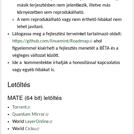
másik terjesztésben nem jelentkezik, illetve más
környezetben sem reprodukálható.
A nem reprodukálható vagy nem érthető hibákat nem
lehet javítani.
Látogassa meg a fejlesztési terveinket tartalmazó oldalt:
https://github.com/linuxmint/Roadmap
(külső hivatkozás)
ahol
figyelemmel kísérheti a fejlesztés menetét a BÉTA és a
végleges változat között.
Ide a kommentekbe írhatják a honosítással kapcsolatos
vagy egyéb hibákat is.
Letöltés
MATE (64 bit) letöltés
Torrent
(külső hivatkozás)
Quantum Mirror
(külső hivatkozás)
World
LayerOnline
(külső hivatkozás)
World
Cicku
(külső hivatkozás)