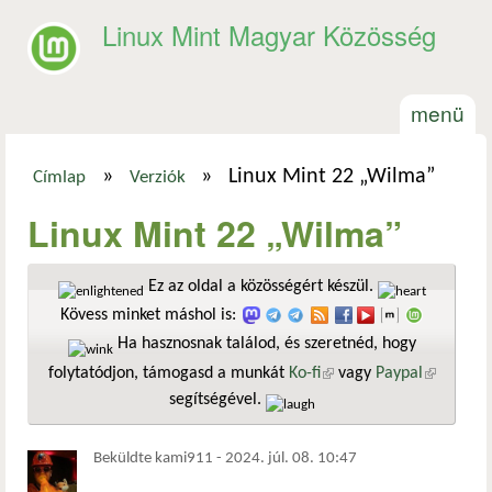
Ugrás a tartalomra
Linux Mint Magyar Közösség
menü
»
»
Linux Mint 22 „Wilma”
Címlap
Verziók
Jelenlegi hely
Linux Mint 22 „Wilma”
Ez az oldal a közösségért készül.
Kövess minket máshol is:
Ha hasznosnak találod, és szeretnéd, hogy
folytatódjon, támogasd a munkát
Ko-fi
(külső hivatkozás)
vagy
Paypal
(külső
segítségével.
hivatkozá
Beküldte
kami911
-
2024. júl. 08. 10:47