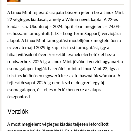
A Linux Mint fejlesztő csapata büszkén jelenti be a Linux Mint
22 végleges kiadását, amely a Wilma nevet kapta. A 22-es
kiadás is az Ubuntu új – 2024. áprilisban megjelent – 24.04-
es hosszan támogatott (LTS – Long Term Support) verziójára
alapul. A Linux Mint támogatási modelljének megfelelően a
ez verzió majd 2029-ig kap frissítési támogatást, így a
hibajavítások öt éven keresztül lesznek elérhetők ehhez a
rendszerhez. 2026-ig a Linux Mint jövőbeli verziói ugyanazt a
csomagalapot fogják használni, mint a Linux Mint 22, így a
frissítés különösen egyszerű lesz az felhasználók számára. A
fejlesztőcsapat 2026-ig nem kezd el dolgozni egy új
csomagalapon, és teljes mértékben erre az alapra
összpontosít.
Verziók
A most megjelent végleges kiadás teljesen lefordított