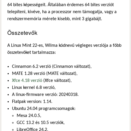
64 bites képességeit. Általában érdemes 64 bites verziót
telepíteni, kivéve, ha a processzor nem támogatja, vagy a
rendszermemória mérete kisebb, mint 3 gigabájt.
Összetevők
A Linux Mint 22-es, Wilma kódnevű végleges verziója a főbb
összetevőket tartalmazza:
Cinnamon 6.2 verzió (Cinnamon változat),
MATE 1.28 verzió (MATE változat),
Xfce 4.18 verzió
(Xfce változat),
Linux kernel 6.8 verzió,
A linux-firmware verzió: 20240318.
Flatpak version: 1.14.
Ubuntu 24.04 programcsomagok:
Mesa 24.0.5,
GCC 13.2 és 10.5 verziók,
LibreOffice 24.2,