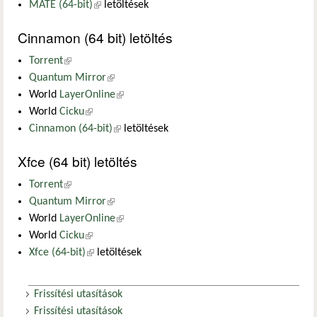
MATE (64-bit)
(külső hivatkozás)
letöltések
Cinnamon (64 bit) letöltés
Torrent
(külső hivatkozás)
Quantum Mirror
(külső hivatkozás)
World
LayerOnline
(külső hivatkozás)
World
Cicku
(külső hivatkozás)
Cinnamon (64-bit)
(külső hivatkozás)
letöltések
Xfce (64 bit) letöltés
Torrent
(külső hivatkozás)
Quantum Mirror
(külső hivatkozás)
World
LayerOnline
(külső hivatkozás)
World
Cicku
(külső hivatkozás)
Xfce (64-bit)
(külső hivatkozás)
letöltések
Frissítési utasítások
Frissítési utasítások