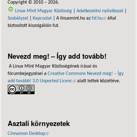
Copyright © 2010 – 2026.
Linux Mint Magyar Közösség
|
Adatkezelési nyilatkozat
|
Szabályzat
|
Kapcsolat
| A linuxmint.hu az
fsf.hu
(külső hivatkozás)
által
biztosított kiszolgálóin fut.
Nevezd meg! – Így add tovább!
A Linux Mint Magyar Közösségének írásai és
fórumbejegyzései a
Creative Commons Nevezd meg! – Így
add tovább! 3.0 Unported Licenc
(külső hivatkozás)
alatt lettek közzétéve.
Asztali környezetek
Cinnamon Desktop
(külső hivatkozás)