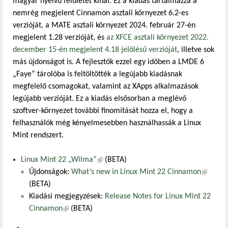
magyar nyelvű felületet kínál. Ez a kiadás tartalmazza a
nemrég megjelent Cinnamon asztali környezet 6.2-es
verzióját, a MATE asztali környezet 2024. február 27-én
megjelent 1.28 verzióját, és
az XFCE asztali környezet 2022.
december 15-én megjelent 4.18 jelölésű verzióját
, illetve sok
más újdonságot is. A fejlesztők ezzel egy időben a LMDE 6
„Faye” tárolóba is feltöltötték a legújabb kiadásnak
megfelelő csomagokat, valamint az XApps alkalmazások
legújabb verzióját. Ez a kiadás elsősorban a meglévő
szoftver-környezet további finomítását hozza el, hogy a
felhasználók még kényelmesebben használhassák a Linux
Mint rendszert.
Linux Mint 22 „Wilma”
(külső hivatkozás)
(BETA)
Újdonságok:
What’s new in Linux Mint 22 Cinnamon
(külső
(BETA)
hivatkoz
Kiadási megjegyzések:
Release Notes for Linux Mint 22
Cinnamon
(külső hivatkozás)
(BETA)