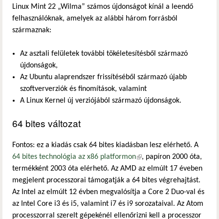
Linux Mint 22 „Wilma” számos újdonságot kínál a leendő
felhasználóknak, amelyek az alábbi három forrásból
származnak:
Az asztali felületek további tökéletesítésből származó
újdonságok,
Az Ubuntu alaprendszer frissítéséből származó újabb
szoftververziók és finomítások, valamint
A Linux Kernel új verziójából származó újdonságok.
64 bites változat
Fontos: ez a kiadás csak 64 bites kiadásban lesz elérhető. A
64 bites technológia az x86 platformon
(külső hivatkozás)
, papíron 2000 óta,
termékként 2003 óta elérhető. Az AMD az elmúlt 17 éveben
megjelent processzorai támogatják a 64 bites végrehajtást.
Az Intel az elmúlt 12 évben megvalósítja a Core 2 Duo-val és
az Intel Core i3 és i5, valamint i7 és i9 sorozataival. Az Atom
processzorral szerelt gépekénél ellenőrizni kell a processzor