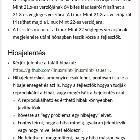
Mint 21.x-es verziójának 64 bites kiadásáról frissíthet a
21.3-es végleges verzióra. A Linux Mint 21.3-as verziójáról
frissíthet majd a Linux Mint 22-es verziójára.
A frissítés menetét a Linux Mint 22 végleges verziójának
megjelenése utáni hónapban teszik közzé a fejlesztők.
Hibajelentés
Kérjük jelentse a talált hibákat:
https://github.com/linuxmint/linuxmint/issues
(külső
.
Hibajelentéskor, amennyire csak lehet, pontosan írja le a
hivatkozás)
hibajelenséget és azt is, hogy a fejlesztők hogyan tudják
reprodukálni a hibát, vagy megértsék a bejelentés okait.
A reprodukálható és érthető hibák könnyebben
javíthatóak.
Kövesse az "egy probléma egy hibajegy" elvet.
Fontos leírni, hogy a hiba mindig, gyakran jelentkezik,
vagy hogy mivel lehet előidézni.
Ne felejtse el megemlíteni, ha egy hiba máskor, vagy