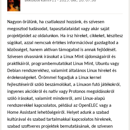
Beküldte
kami911
-
2025. dec. 20. 07:36
Nagyon örülünk, ha csatlakozol hozzánk, és szívesen
megosztod tudásodat, tapasztalataidat vagy akár saját
projektjeidet az oldalunkon. Ha írsz híreket, cikkeket, készítesz
súgókat, azzal nemcsak értékes információval gazdagítod a
közösséget, hanem aktívan támogatod is annak fejlődését.
Szívesen olvasnánk írásokat a Linux Mint újdonságairól és
praktikáiról, programbemutatókat Linux Mint, Ubuntu vagy
Debian rendszerekhez, valamint általános Linux híreket és
érdekességeket. Örömmel fogadjuk a Linux kernel
fejlesztéseiről szóló beszámolókat, a Linuxon futó játékokról,
ingyenes akciókról és natív vagy Protonos megoldásokról
szóló írásokat, valamint mindenről, ami Linux-alapú
rendszerekkel kapcsolatos, például az OpenELEC vagy a
Home Assistant lehetőségeiről. Helyet adunk a szabad
kultúrával és szabad tartalmakkal kapcsolatos híreknek,
szabad szoftveres projektek bemutatásának, de szívesen