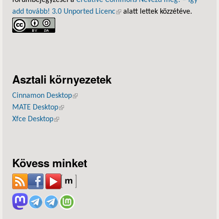
add tovább! 3.0 Unported Licenc
(külső hivatkozás)
alatt lettek közzétéve.
Asztali környezetek
Cinnamon Desktop
(külső hivatkozás)
MATE Desktop
(külső hivatkozás)
Xfce Desktop
(külső hivatkozás)
Kövess minket