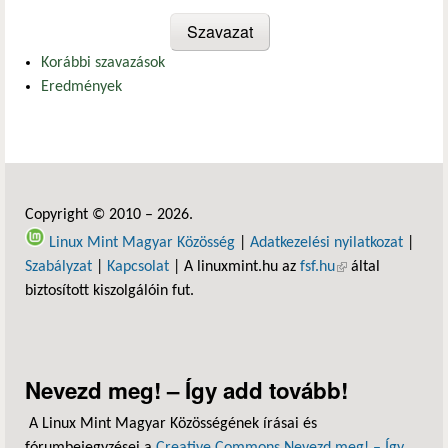
Korábbi szavazások
Eredmények
Copyright © 2010 – 2026.
Linux Mint Magyar Közösség
|
Adatkezelési nyilatkozat
|
Szabályzat
|
Kapcsolat
| A linuxmint.hu az
fsf.hu
(külső hivatkozás)
által
biztosított kiszolgálóin fut.
Nevezd meg! – Így add tovább!
A Linux Mint Magyar Közösségének írásai és
fórumbejegyzései a
Creative Commons Nevezd meg! – Így