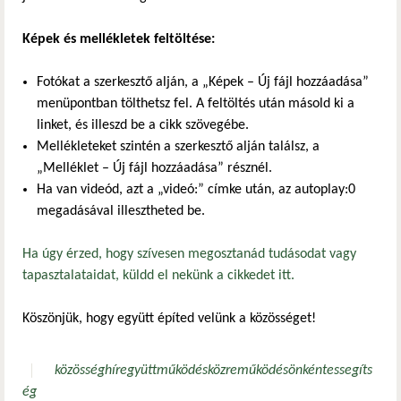
Képek és mellékletek feltöltése:
Fotókat a szerkesztő alján, a „Képek – Új fájl hozzáadása”
menüpontban tölthetsz fel. A feltöltés után másold ki a
linket, és illeszd be a cikk szövegébe.
Mellékleteket szintén a szerkesztő alján találsz, a
„Melléklet – Új fájl hozzáadása” résznél.
Ha van videód, azt a „videó:” címke után, az autoplay:0
megadásával illesztheted be.
Ha úgy érzed, hogy szívesen megosztanád tudásodat vagy
tapasztalataidat, küldd el nekünk a cikkedet itt.
Köszönjük, hogy együtt építed velünk a közösséget!
közösség
hír
együttműködés
közreműködés
önkéntes
segíts
ég