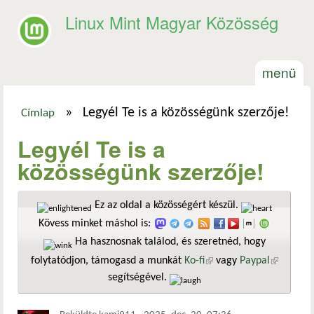
Ugrás a tartalomra
Linux Mint Magyar Közösség
menü
»
Legyél Te is a közösségünk szerzője!
Címlap
Jelenlegi hely
Legyél Te is a
közösségünk szerzője!
Ez az oldal a közösségért készül.
Kövess minket máshol is:
Ha hasznosnak találod, és szeretnéd, hogy
folytatódjon, támogasd a munkát
Ko-fi
(külső hivatkozás)
vagy
Paypal
(külső
segítségével.
hivatkozá