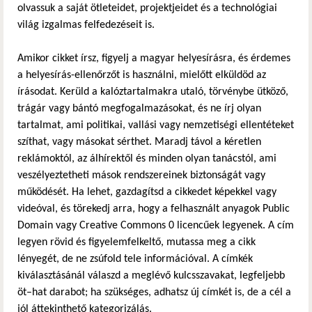
olvassuk a saját ötleteidet, projektjeidet és a technológiai
világ izgalmas felfedezéseit is.
Amikor cikket írsz, figyelj a magyar helyesírásra, és érdemes
a helyesírás-ellenőrzőt is használni, mielőtt elküldöd az
írásodat. Kerüld a kalóztartalmakra utaló, törvénybe ütköző,
trágár vagy bántó megfogalmazásokat, és ne írj olyan
tartalmat, ami politikai, vallási vagy nemzetiségi ellentéteket
szíthat, vagy másokat sérthet. Maradj távol a kéretlen
reklámoktól, az álhírektől és minden olyan tanácstól, ami
veszélyeztetheti mások rendszereinek biztonságát vagy
működését. Ha lehet, gazdagítsd a cikkedet képekkel vagy
videóval, és törekedj arra, hogy a felhasznált anyagok Public
Domain vagy Creative Commons 0 licencűek legyenek. A cím
legyen rövid és figyelemfelkeltő, mutassa meg a cikk
lényegét, de ne zsúfold tele információval. A címkék
kiválasztásánál válaszd a meglévő kulcsszavakat, legfeljebb
öt–hat darabot; ha szükséges, adhatsz új címkét is, de a cél a
jól áttekinthető kategorizálás.