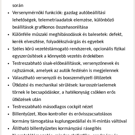
során
Versenymérnöki funkciók: gazdag autóbeállítási
lehetőségek, telemetriaadatok elemzése, különböző
beállítások grafikonos összehasonlítása
Különféle műszaki meghibásodások és balesetek: defekt,
kerék elvesztése, folyadékszivárgás és egyebek
Széles körű vezetéstámogató rendszerek, opcionális fizikai
egyszerűsítések a könnyebb vezetés érdekében
Testreszabható sisak-előbeállítások, versenyzőnevek és
rajtszámok, amelyek az autók festésén is megjelennek
Választható versenyzői és boxszemélyzeti öltözetek
Ütközési és mechanikai sérülések: karosszériaelemek
törnek le becsapódáskor, a hatékonyság csökken erős
ütközések után
Testreszabható másodlagos cockpit nézet
Billentyűzet, Xbox-kontroller és erővisszacsatolásos
kormány támogatása kuplungpedállal és H-mintás váltóval
Állítható billentyűzetes kormányzási rásegítés