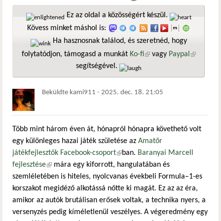
Ez az oldal a közösségért készül.
Kövess minket máshol is:
Ha hasznosnak találod, és szeretnéd, hogy
folytatódjon, támogasd a munkát
Ko-fi
(külső hivatkozás)
vagy
Paypal
(külső
segítségével.
hivatkozá
Beküldte
kami911
-
2025. dec. 18. 21:05
Több mint három éven át, hónapról hónapra követhető volt
egy különleges hazai játék születése az
Amatőr
játékfejlesztők Facebook-csoport
(külső hivatkozás)
ban.
Baranyai Marcell
fejlesztése
(külső hivatkozás)
mára egy kiforrott, hangulatában és
szemléletében is hiteles, nyolcvanas évekbeli Formula–1-es
korszakot megidéző alkotássá nőtte ki magát. Ez az az éra,
amikor az autók brutálisan erősek voltak, a technika nyers, a
versenyzés pedig kíméletlenül veszélyes. A végeredmény egy