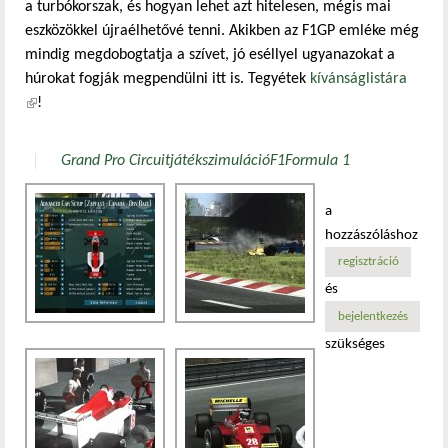
a turbókorszak, és hogyan lehet azt hitelesen, mégis mai
eszközökkel újraélhetővé tenni. Akikben az F1GP emléke még
mindig megdobogtatja a szívet, jó eséllyel ugyanazokat a
húrokat fogják megpendülni itt is. Tegyétek
kívánságlistára
(külső hivatkozás)
!
Grand Pro Circuit
játék
szimuláció
F1
Formula 1
a
hozzászóláshoz
regisztráció
és
bejelentkezés
szükséges