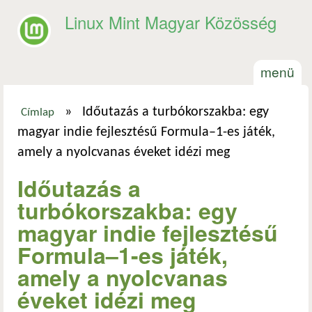
Ugrás a tartalomra
Linux Mint Magyar Közösség
menü
»
Időutazás a turbókorszakba: egy
Címlap
Jelenlegi hely
magyar indie fejlesztésű Formula–1-es játék,
amely a nyolcvanas éveket idézi meg
Időutazás a
turbókorszakba: egy
magyar indie fejlesztésű
Formula–1-es játék,
amely a nyolcvanas
éveket idézi meg