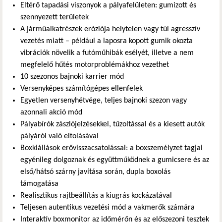
Eltérő tapadási viszonyok a pályafelületen: gumizott és
szennyezett területek
A járműalkatrészek eróziója helytelen vagy túl agresszív
vezetés miatt – például a laposra kopott gumik okozta
vibrációk növelik a futóműhibák esélyét, illetve a nem
megfelelő hűtés motorproblémákhoz vezethet
10 szezonos bajnoki karrier mód
Versenyképes számítógépes ellenfelek
Egyetlen versenyhétvége, teljes bajnoki szezon vagy
azonnali akció mód
Pályabírók zászlójelzésekkel, tűzoltással és a kiesett autók
pályáról való eltolásával
Boxkiállások erővisszacsatolással: a boxszemélyzet tagjai
egyénileg dolgoznak és együttműködnek a gumicsere és az
első/hátsó szárny javítása során, dupla boxolás
támogatása
Realisztikus rajtbeállítás a kiugrás kockázatával
Teljesen autentikus vezetési mód a vakmerők számára
Interaktív boxmonitor az időmérőn és az előszezoni tesztek