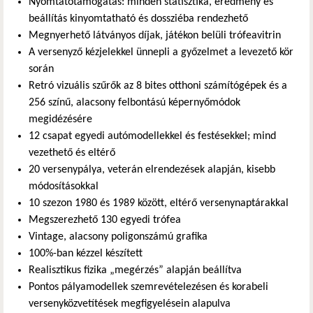
Nyomtatótámogatás: minden statisztika, eredmény és
beállítás kinyomtatható és dossziéba rendezhető
Megnyerhető látványos díjak, játékon belüli trófeavitrin
A versenyző kézjelekkel ünnepli a győzelmet a levezető kör
során
Retró vizuális szűrők az 8 bites otthoni számítógépek és a
256 színű, alacsony felbontású képernyőmódok
megidézésére
12 csapat egyedi autómodellekkel és festésekkel; mind
vezethető és eltérő
20 versenypálya, veterán elrendezések alapján, kisebb
módosításokkal
10 szezon 1980 és 1989 között, eltérő versenynaptárakkal
Megszerezhető 130 egyedi trófea
Vintage, alacsony poligonszámú grafika
100%-ban kézzel készített
Realisztikus fizika „megérzés” alapján beállítva
Pontos pályamodellek szemrevételezésen és korabeli
versenyközvetítések megfigyelésein alapulva