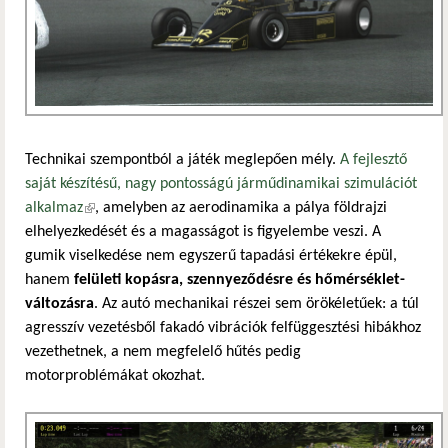
Technikai szempontból a játék meglepően mély.
A fejlesztő
saját készítésű, nagy pontosságú járműdinamikai szimulációt
alkalmaz
(külső hivatkozás)
, amelyben az aerodinamika a pálya földrajzi
elhelyezkedését és a magasságot is figyelembe veszi. A
gumik viselkedése nem egyszerű tapadási értékekre épül,
hanem
felületi kopásra, szennyeződésre és hőmérséklet-
változásra
. Az autó mechanikai részei sem örökéletűek: a túl
agresszív vezetésből fakadó vibrációk felfüggesztési hibákhoz
vezethetnek, a nem megfelelő hűtés pedig
motorproblémákat okozhat.