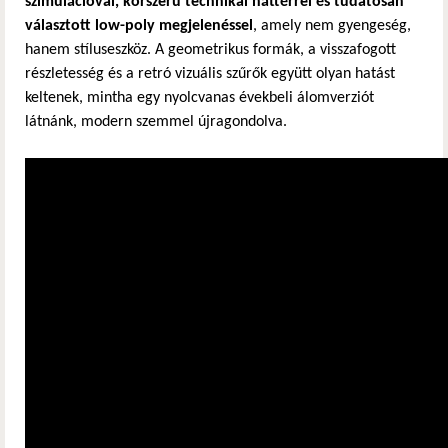
szimulációval, korszerű technikai háttérrel és tudatosan
választott low-poly megjelenéssel
, amely nem gyengeség,
hanem stíluseszköz. A geometrikus formák, a visszafogott
részletesség és a retró vizuális szűrők együtt olyan hatást
keltenek, mintha egy nyolcvanas évekbeli álomverziót
látnánk, modern szemmel újragondolva.