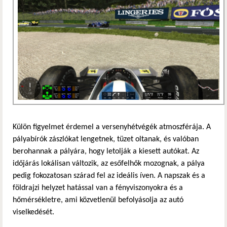
Külön figyelmet érdemel a versenyhétvégék atmoszférája. A
pályabírók zászlókat lengetnek, tüzet oltanak, és valóban
berohannak a pályára, hogy letolják a kiesett autókat. Az
időjárás lokálisan változik, az esőfelhők mozognak, a pálya
pedig fokozatosan szárad fel az ideális íven. A napszak és a
földrajzi helyzet hatással van a fényviszonyokra és a
hőmérsékletre, ami közvetlenül befolyásolja az autó
viselkedését.