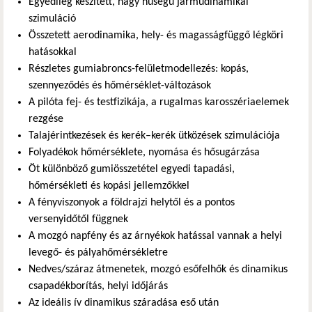
Egyedileg készített, nagy hűségű járműdinamikai
szimuláció
Összetett aerodinamika, hely- és magasságfüggő légköri
hatásokkal
Részletes gumiabroncs-felületmodellezés: kopás,
szennyeződés és hőmérséklet-változások
A pilóta fej- és testfizikája, a rugalmas karosszériaelemek
rezgése
Talajérintkezések és kerék–kerék ütközések szimulációja
Folyadékok hőmérséklete, nyomása és hősugárzása
Öt különböző gumiösszetétel egyedi tapadási,
hőmérsékleti és kopási jellemzőkkel
A fényviszonyok a földrajzi helytől és a pontos
versenyidőtől függnek
A mozgó napfény és az árnyékok hatással vannak a helyi
levegő- és pályahőmérsékletre
Nedves/száraz átmenetek, mozgó esőfelhők és dinamikus
csapadékborítás, helyi időjárás
Az ideális ív dinamikus száradása eső után