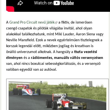
A
Grand Pro Circuit nevű játék
(külső hivatkozás)
a fiktív, de ismerősen
csengő csapatok és pilóták világába invitál, ahol olyan
alakokkal találkozhatunk, mint Miki Lauder, Aaron Siena vagy
Neville Mansfield. Ezek a nevek egyértelműen tisztelegnek a
korszak legendái előtt, miközben jogilag és kreatívan is
önálló univerzumot alkotnak. A hangsúly a
tiszta vezetési
élményen
és a
rádiómentes, manuális váltós versenyzésen
van, ahol nincs boxutcai sebességkorlátozás, és a versenyző
valóban egyedül van az autóval.