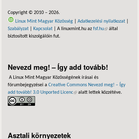
Copyright © 2010 – 2026.
Linux Mint Magyar Közösség
|
Adatkezelési nyilatkozat
|
Szabályzat
|
Kapcsolat
| A linuxmint.hu az
fsf.hu
(külső hivatkozás)
által
biztosított kiszolgálóin fut.
Nevezd meg! – Így add tovább!
A Linux Mint Magyar Közösségének írásai és
fórumbejegyzései a
Creative Commons Nevezd meg! – Így
add tovább! 3.0 Unported Licenc
(külső hivatkozás)
alatt lettek közzétéve.
Asztali környezetek