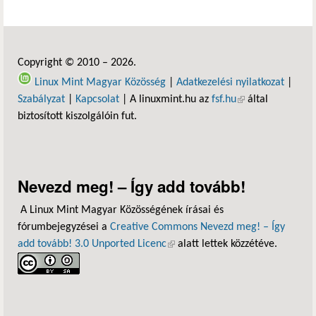
Copyright © 2010 – 2026.
Linux Mint Magyar Közösség
|
Adatkezelési nyilatkozat
|
Szabályzat
|
Kapcsolat
| A linuxmint.hu az
fsf.hu
(külső hivatkozás)
által
biztosított kiszolgálóin fut.
Nevezd meg! – Így add tovább!
A Linux Mint Magyar Közösségének írásai és
fórumbejegyzései a
Creative Commons Nevezd meg! – Így
add tovább! 3.0 Unported Licenc
(külső hivatkozás)
alatt lettek közzétéve.