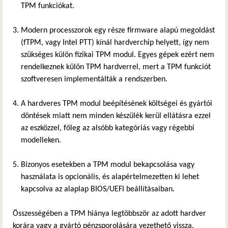
TPM funkciókat.
Modern processzorok egy része firmware alapú megoldást
(fTPM, vagy Intel PTT) kínál hardverchip helyett, így nem
szükséges külön fizikai TPM modul. Egyes gépek ezért nem
rendelkeznek külön TPM hardverrel, mert a TPM funkciót
szoftveresen implementálták a rendszerben.
A hardveres TPM modul beépítésének költségei és gyártói
döntések miatt nem minden készülék kerül ellátásra ezzel
az eszközzel, főleg az alsóbb kategóriás vagy régebbi
modelleken.
Bizonyos esetekben a TPM modul bekapcsolása vagy
használata is opcionális, és alapértelmezetten ki lehet
kapcsolva az alaplap BIOS/UEFI beállításaiban.
Összességében a TPM hiánya legtöbbször az adott hardver
korára vagy a gyártó pénzsporolására vezethető vissza.