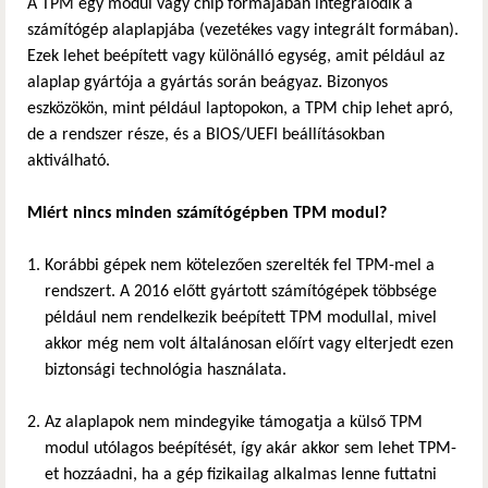
A TPM egy modul vagy chip formájában integrálódik a
számítógép alaplapjába (vezetékes vagy integrált formában).
Ezek lehet beépített vagy különálló egység, amit például az
alaplap gyártója a gyártás során beágyaz. Bizonyos
eszközökön, mint például laptopokon, a TPM chip lehet apró,
de a rendszer része, és a BIOS/UEFI beállításokban
aktiválható.
Miért nincs minden számítógépben TPM modul?
Korábbi gépek nem kötelezően szerelték fel TPM-mel a
rendszert. A 2016 előtt gyártott számítógépek többsége
például nem rendelkezik beépített TPM modullal, mivel
akkor még nem volt általánosan előírt vagy elterjedt ezen
biztonsági technológia használata.
Az alaplapok nem mindegyike támogatja a külső TPM
modul utólagos beépítését, így akár akkor sem lehet TPM-
et hozzáadni, ha a gép fizikailag alkalmas lenne futtatni