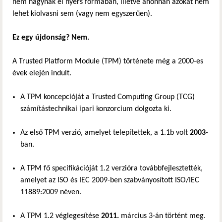
nem hagynak el nyers formában, illetve ahonnan azokat nem
lehet kiolvasni sem (vagy nem egyszerűen).
Ez egy újdonság? Nem.
A Trusted Platform Module (TPM) története még a 2000-es
évek elején indult.
A TPM koncepcióját a Trusted Computing Group (TCG)
számítástechnikai ipari konzorcium dolgozta ki.
Az első TPM verzió, amelyet telepítettek, a 1.1b volt
2003
-
ban.
A TPM fő specifikációját 1.2 verzióra továbbfejlesztették,
amelyet az ISO és IEC 2009-ben szabványosított ISO/IEC
11889:2009 néven.
A TPM 1.2 véglegesítése
2011.
március 3-án történt meg.