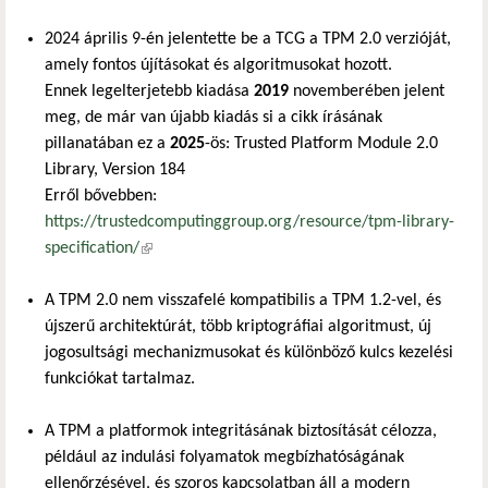
2024 április 9-én jelentette be a TCG a TPM 2.0 verzióját,
amely fontos újításokat és algoritmusokat hozott.
Ennek legelterjetebb kiadása
2019
novemberében jelent
meg, de már van újabb kiadás si a cikk írásának
pillanatában ez a
2025
-ös: Trusted Platform Module 2.0
Library, Version 184
Erről bővebben:
https://trustedcomputinggroup.org/resource/tpm-library-
specification/
(külső hivatkozás)
A TPM 2.0 nem visszafelé kompatibilis a TPM 1.2-vel, és
újszerű architektúrát, több kriptográfiai algoritmust, új
jogosultsági mechanizmusokat és különböző kulcs kezelési
funkciókat tartalmaz.
A TPM a platformok integritásának biztosítását célozza,
például az indulási folyamatok megbízhatóságának
ellenőrzésével, és szoros kapcsolatban áll a modern