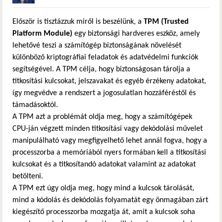
Először is tisztázzuk miről is beszélünk, a
TPM (Trusted
Platform Module)
egy biztonsági hardveres eszköz, amely
lehetővé teszi a számítógép biztonságának növelését
különböző kriptográfiai feladatok és adatvédelmi funkciók
segítségével. A TPM célja, hogy biztonságosan tárolja a
titkosítási kulcsokat, jelszavakat és egyéb érzékeny adatokat,
így megvédve a rendszert a jogosulatlan hozzáféréstől és
támadásoktól.
A TPM azt a problémát oldja meg, hogy a számítógépek
CPU-ján végzett minden titkosítási vagy dekódolási művelet
manipulálható vagy megfigyelhető lehet annál fogva, hogy a
processzorba a memóriából nyers formában kell a titkosítási
kulcsokat és a titkosítandó adatokat valamint az adatokat
betölteni.
A TPM ezt úgy oldja meg, hogy mind a kulcsok tárolását,
mind a kódolás és dekódolás folyamatát egy önmagában zárt
kiegészítő processzorba mozgatja át, amit a kulcsok soha