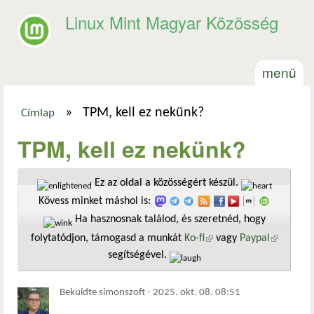
Ugrás a tartalomra
Linux Mint Magyar Közösség
menü
»
TPM, kell ez nekünk?
Címlap
Jelenlegi hely
TPM, kell ez nekünk?
Ez az oldal a közösségért készül.
Kövess minket máshol is:
Ha hasznosnak találod, és szeretnéd, hogy
folytatódjon, támogasd a munkát
Ko-fi
(külső hivatkozás)
vagy
Paypal
(külső
segítségével.
hivatkozá
Beküldte
simonszoft
-
2025. okt. 08. 08:51