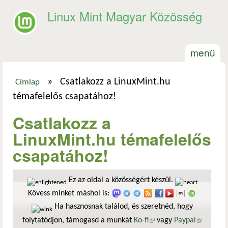
Ugrás a tartalomra
Linux Mint Magyar Közösség
menü
»
Csatlakozz a LinuxMint.hu
Címlap
Jelenlegi hely
témafelelős csapatához!
Csatlakozz a
LinuxMint.hu témafelelős
csapatához!
Ez az oldal a közösségért készül.
Kövess minket máshol is:
Ha hasznosnak találod, és szeretnéd, hogy
folytatódjon, támogasd a munkát
Ko-fi
(külső hivatkozás)
vagy
Paypal
(külső