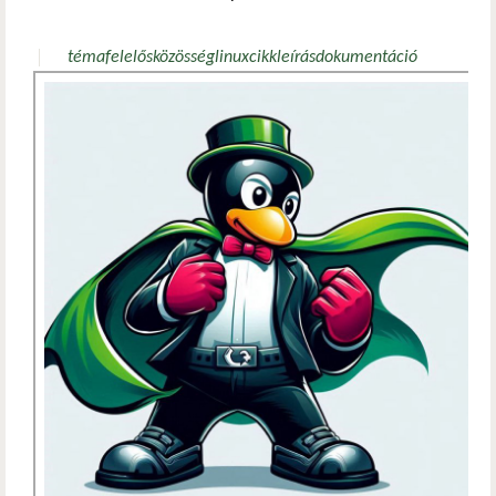
témafelelős
közösség
linux
cikk
leírás
dokumentáció