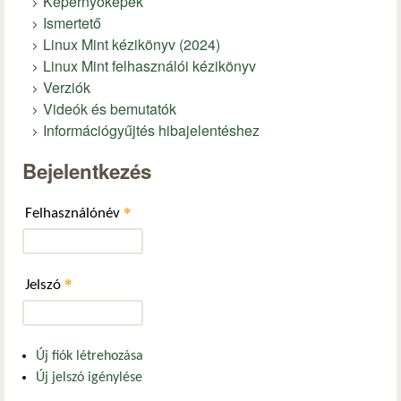
Képernyőképek
Ismertető
Linux Mint kézikönyv (2024)
Linux Mint felhasználói kézikönyv
Verziók
Videók és bemutatók
Információgyűjtés hibajelentéshez
Bejelentkezés
*
Felhasználónév
*
Jelszó
Új fiók létrehozása
Új jelszó igénylése