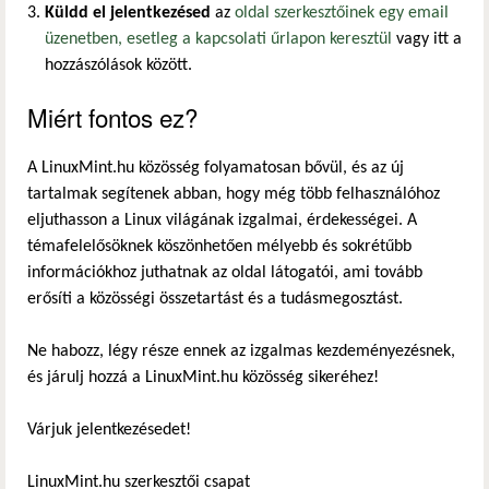
Küldd el jelentkezésed
az
oldal szerkesztőinek egy email
üzenetben, esetleg a kapcsolati űrlapon keresztül
vagy itt a
hozzászólások között.
Miért fontos ez?
A LinuxMint.hu közösség folyamatosan bővül, és az új
tartalmak segítenek abban, hogy még több felhasználóhoz
eljuthasson a Linux világának izgalmai, érdekességei. A
témafelelősöknek köszönhetően mélyebb és sokrétűbb
információkhoz juthatnak az oldal látogatói, ami tovább
erősíti a közösségi összetartást és a tudásmegosztást.
Ne habozz, légy része ennek az izgalmas kezdeményezésnek,
és járulj hozzá a LinuxMint.hu közösség sikeréhez!
Várjuk jelentkezésedet!
LinuxMint.hu szerkesztői csapat