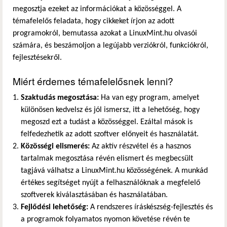
megosztja ezeket az információkat a közösséggel. A
témafelelős feladata, hogy cikkeket írjon az adott
programokról, bemutassa azokat a LinuxMint.hu olvasói
számára, és beszámoljon a legújabb verziókról, funkciókról,
fejlesztésekről.
Miért érdemes témafelelősnek lenni?
Szaktudás megosztása:
Ha van egy program, amelyet
különösen kedvelsz és jól ismersz, itt a lehetőség, hogy
megoszd ezt a tudást a közösséggel. Ezáltal mások is
felfedezhetik az adott szoftver előnyeit és használatát.
Közösségi elismerés:
Az aktív részvétel és a hasznos
tartalmak megosztása révén elismert és megbecsült
tagjává válhatsz a LinuxMint.hu közösségének. A munkád
értékes segítséget nyújt a felhasználóknak a megfelelő
szoftverek kiválasztásában és használatában.
Fejlődési lehetőség:
A rendszeres íráskészség-fejlesztés és
a programok folyamatos nyomon követése révén te