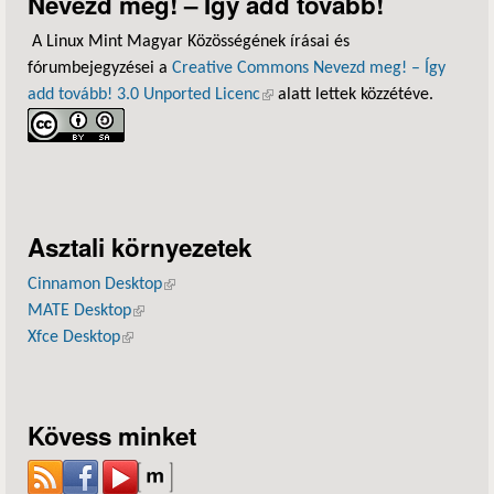
Nevezd meg! – Így add tovább!
A Linux Mint Magyar Közösségének írásai és
fórumbejegyzései a
Creative Commons Nevezd meg! – Így
add tovább! 3.0 Unported Licenc
(külső hivatkozás)
alatt lettek közzétéve.
Asztali környezetek
Cinnamon Desktop
(külső hivatkozás)
MATE Desktop
(külső hivatkozás)
Xfce Desktop
(külső hivatkozás)
Kövess minket