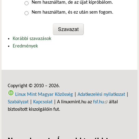
Nem használtam, de az újat kipróbálom.
Nem használtam, és ez után sem fogom.
Korábbi szavazások
Eredmények
Copyright © 2010 – 2026.
Linux Mint Magyar Közösség
|
Adatkezelési nyilatkozat
|
Szabályzat
|
Kapcsolat
| A linuxmint.hu az
fsf.hu
(külső hivatkozás)
által
biztosított kiszolgálóin fut.