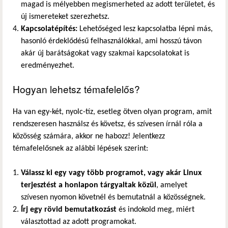
magad is mélyebben megismerheted az adott területet, és
új ismereteket szerezhetsz.
Kapcsolatépítés:
Lehetőséged lesz kapcsolatba lépni más,
hasonló érdeklődésű felhasználókkal, ami hosszú távon
akár új barátságokat vagy szakmai kapcsolatokat is
eredményezhet.
Hogyan lehetsz témafelelős?
Ha van egy-két, nyolc-tíz, esetleg ötven olyan program, amit
rendszeresen használsz és követsz, és szívesen írnál róla a
közösség számára, akkor ne habozz! Jelentkezz
témafelelősnek az alábbi lépések szerint:
Válassz ki egy vagy több programot, vagy akár Linux
terjesztést a honlapon tárgyaltak közül
, amelyet
szívesen nyomon követnél és bemutatnál a közösségnek.
Írj egy rövid bemutatkozást
és indokold meg, miért
választottad az adott programokat.