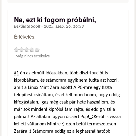
Na, ezt ki fogom próbálni,
Beküldte
Soolt
-
2025. szep. 26. 16:33
Értékelés:
Még nincs értékelve
#1
én az elmúlt időszakban, több disztribúciót is
kipróbáltam, és számomra egyik sem tudta azt hozni,
amit a Linux Mint Zara adott! A PC-mre egy tiszta
telepítést csináltam, és el kell mondanom, hogy eddig
kifogástalan. Igaz még csak pár hete használom, és
már sok mindent kipróbáltam rajta, és eddig viszi a
pálmát! Az általam agyon dicsért Pop!_OS-ről is vissza
kellett váltanom Mintre :) ezen belül természetesen
Zarára :) Számomra eddig ez a leghasználhatóbb