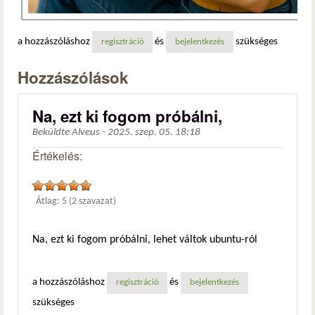
a hozzászóláshoz
és
szükséges
regisztráció
bejelentkezés
Hozzászólások
Na, ezt ki fogom próbálni,
Beküldte
Alveus
-
2025. szep. 05. 18:18
Értékelés:
Átlag:
5
(
2
szavazat)
Na, ezt ki fogom próbálni, lehet váltok ubuntu-ról
a hozzászóláshoz
és
regisztráció
bejelentkezés
szükséges