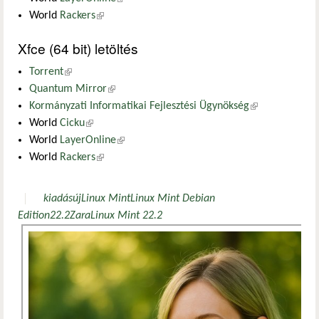
World
Rackers
(külső hivatkozás)
Xfce (64 bit) letöltés
Torrent
(külső hivatkozás)
Quantum Mirror
(külső hivatkozás)
Kormányzati Informatikai Fejlesztési Ügynökség
(külső
World
Cicku
(külső hivatkozás)
hivatkozás)
World
LayerOnline
(külső hivatkozás)
World
Rackers
(külső hivatkozás)
kiadás
új
Linux Mint
Linux Mint Debian
Edition
22.2
Zara
Linux Mint 22.2