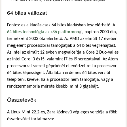
64 bites változat
Fontos: ez a kiadás csak 64 bites kiadásban lesz elérhető. A
64 bites technológia az x86 platformon
(külső hivatkozás)
, papíron 2000 óta,
termékként 2003 óta elérhető. Az AMD az elmúlt 17 éveben
megjelent processzorai támogatják a 64 bites végrehajtást.
Az Intel az elmúlt 12 évben megvalósítja a Core 2 Duo-val és
az Intel Core i3 és i5, valamint i7 és i9 sorozataival. Az Atom
processzorral szerelt gépekénél ellenőrizni kell a processzor
64 bites képességeit. Általában érdemes 64 bites verziót
telepíteni, kivéve, ha a processzor nem támogatja, vagy a
rendszermemória mérete kisebb, mint 3 gigabájt.
Összetevők
A Linux Mint 22.2-es, Zara kódnevű végleges verziója a főbb
összetevőket tartalmazza: