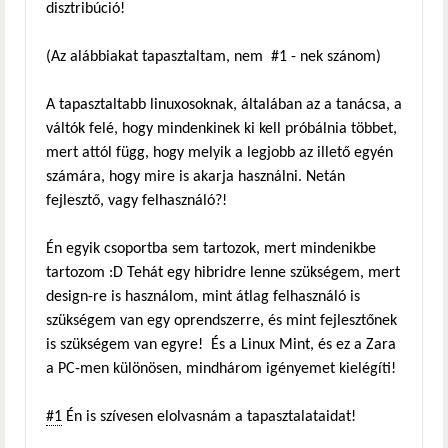
disztribúció!
(Az alábbiakat tapasztaltam, nem #1 - nek szánom)
A tapasztaltabb linuxosoknak, általában az a tanácsa, a
váltók felé, hogy mindenkinek ki kell próbálnia többet,
mert attól függ, hogy melyik a legjobb az illető egyén
számára, hogy mire is akarja használni. Netán
fejlesztő, vagy felhasználó?!
Én egyik csoportba sem tartozok, mert mindenikbe
tartozom :D Tehát egy hibridre lenne szükségem, mert
design-re is használom, mint átlag felhasználó is
szükségem van egy oprendszerre, és mint fejlesztőnek
is szükségem van egyre! És a Linux Mint, és ez a Zara
a PC-men különösen, mindhárom igényemet kielégíti!
#1
Én is szívesen elolvasnám a tapasztalataidat!