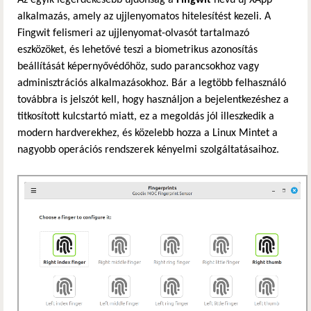
alkalmazás, amely az ujjlenyomatos hitelesítést kezeli. A
Fingwit felismeri az ujjlenyomat-olvasót tartalmazó
eszközöket, és lehetővé teszi a biometrikus azonosítás
beállítását képernyővédőhöz, sudo parancsokhoz vagy
adminisztrációs alkalmazásokhoz. Bár a legtöbb felhasználó
továbbra is jelszót kell, hogy használjon a bejelentkezéshez a
titkosított kulcstartó miatt, ez a megoldás jól illeszkedik a
modern hardverekhez, és közelebb hozza a Linux Mintet a
nagyobb operációs rendszerek kényelmi szolgáltatásaihoz.