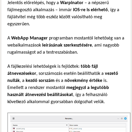
Jelentős előrelépés, hogy a
Warpinator
– a népszerű
fájlmegosztó alkalmazás – immár
iOS-re is elérhető
, így a
fájlátvitel még több eszköz között valósítható meg
egyszerűen.
A
WebApp Manager
programban mostantól lehetőség van a
webalkalmazások
leírásának szerkesztésére
, ami nagyobb
rugalmasságot ad a testreszabásban.
A fájlkezelési lehetőségek is fejlődtek:
több fájl
átnevezésekor
, sorszámozás esetén beállíthatók a
vezető
nullák
, a
kezdő sorszám
és a
növekmény értéke
is.
Emellett a rendszer mostantól
megjegyzi a legutóbb
használt átnevezési beállításokat
, így a felhasználó
következő alkalommal gyorsabban dolgozhat velük.