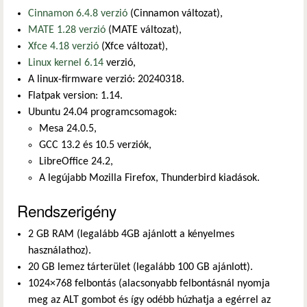
Cinnamon 6.4.8 verzió
(Cinnamon változat),
MATE 1.28 verzió
(MATE változat),
Xfce 4.18 verzió
(Xfce változat),
Linux kernel 6.14
verzió,
A linux-firmware verzió: 20240318.
Flatpak version: 1.14.
Ubuntu 24.04 programcsomagok:
Mesa 24.0.5,
GCC 13.2 és 10.5 verziók,
LibreOffice 24.2,
A legújabb Mozilla Firefox, Thunderbird kiadások.
Rendszerigény
2 GB RAM (legalább 4GB ajánlott a kényelmes
használathoz).
20 GB lemez tárterület (legalább 100 GB ajánlott).
1024×768 felbontás (alacsonyabb felbontásnál nyomja
meg az ALT gombot és így odébb húzhatja a egérrel az