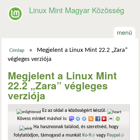
Ugrás a tartalomra
Linux Mint Magyar Közösség
menü
»
Megjelent a Linux Mint 22.2 „Zara”
Címlap
Jelenlegi hely
végleges verziója
Megjelent a Linux Mint
22.2 „Zara” végleges
verziója
Ez az oldal a közösségért készül.
Kövess minket máshol is:
Ha hasznosnak találod, és szeretnéd, hogy
folytatódjon, támogasd a munkát
Ko-fi
(külső hivatkozás)
vagy
Paypal
(külső