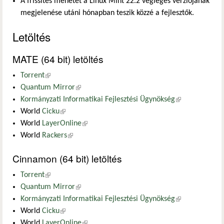
A frissítés menetét a Linux Mint 22.2 végleges verziójának
megjelenése utáni hónapban teszik közzé a fejlesztők.
Letöltés
MATE (64 bit) letöltés
Torrent
(külső hivatkozás)
Quantum Mirror
(külső hivatkozás)
Kormányzati Informatikai Fejlesztési Ügynökség
(külső
World
Cicku
(külső hivatkozás)
hivatkozás)
World
LayerOnline
(külső hivatkozás)
World
Rackers
(külső hivatkozás)
Cinnamon (64 bit) letöltés
Torrent
(külső hivatkozás)
Quantum Mirror
(külső hivatkozás)
Kormányzati Informatikai Fejlesztési Ügynökség
(külső
World
Cicku
(külső hivatkozás)
hivatkozás)
World
LayerOnline
(külső hivatkozás)