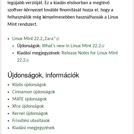
legújabb verzióját. Ez a kiadás elsősorban a meglévő
szoftver-környezet további finomítását hozza el, hogy a
felhasználók még kényelmesebben használhassák a Linux
Mint rendszert.
Linux Mint 22.2„Zara”
(külső hivatkozás)
Újdonságok:
What’s new in Linux Mint 22.2
(külső
Kiadási megjegyzések:
Release Notes for Linux Mint
hivatkozás)
22.2
(külső hivatkozás)
Újdonságok, információk
Közös újdonságok
Cinnamon újdonságok
MATE újdonságok
Xfce újdonságok
Kernel újdonságok
Frissítési utasítások
Kiadási megjegyzések