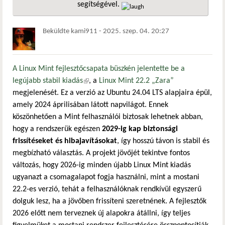
segítségével.
hivatkozá
Beküldte
kami911
-
2025. szep. 04. 20:27
A Linux Mint fejlesztőcsapata büszkén jelentette be a
legújabb stabil kiadás
(külső hivatkozás)
, a
Linux Mint 22.2 „Zara”
megjelenését. Ez a verzió az Ubuntu 24.04 LTS alapjaira épül,
amely 2024 áprilisában látott napvilágot. Ennek
köszönhetően a Mint felhasználói biztosak lehetnek abban,
hogy a rendszerük egészen
2029-ig kap biztonsági
frissítéseket és hibajavításokat
, így hosszú távon is stabil és
megbízható választás. A projekt jövőjét tekintve fontos
változás, hogy 2026-ig minden újabb Linux Mint kiadás
ugyanazt a csomagalapot fogja használni, mint a mostani
22.2-es verzió, tehát a felhasználóknak rendkívül egyszerű
dolguk lesz, ha a jövőben frissíteni szeretnének. A fejlesztők
2026 előtt nem terveznek új alapokra átállni, így teljes