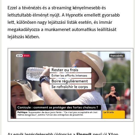
Ezzel a tévénézés és a streaming kényelmesebb és
letisztultabb élményt nyújt. A Hypnotix emellett gyorsabb
lett, különösen nagy lejátszási listák esetén, és immár
megakadályozza a munkamenet automatikus leállítását
lejátszás közben.
Az egyik legérdekesebb újdonság a
Fingwit
nevű új XApp