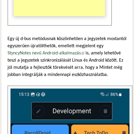
Egy új d-bus metódusnak köszönhetően a jegyzetek mostantól
egyszerűen újratölthetők, emellett megjelent egy
StyncyNotes nevű Android-alkalmazás
(külső hivatkozás)
is, amely lehetővé
teszi a jegyzetek szinkronizálását Linux és Android között. Ez
jól mutatja a fejlesztők törekvését arra, hogy a Mintet még
jobban integrálják a mindennapi eszközhasználatba.