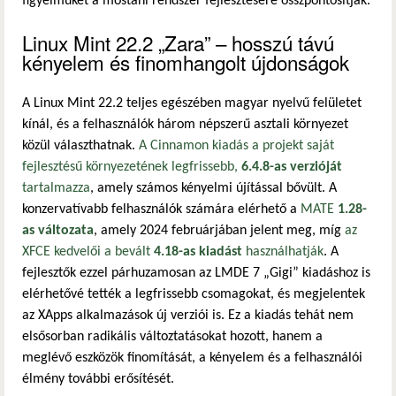
figyelmüket a mostani rendszer fejlesztésére összpontosítják.
Linux Mint 22.2 „Zara” – hosszú távú
kényelem és finomhangolt újdonságok
A Linux Mint 22.2 teljes egészében magyar nyelvű felületet
kínál, és a felhasználók három népszerű asztali környezet
közül választhatnak.
A Cinnamon kiadás a projekt saját
fejlesztésű környezetének legfrissebb,
6.4.8-as verzióját
tartalmazza
, amely számos kényelmi újítással bővült. A
konzervatívabb felhasználók számára elérhető a
MATE
1.28-
as változata
, amely 2024 februárjában jelent meg, míg
az
XFCE kedvelői a bevált
4.18-as kiadást
használhatják
. A
fejlesztők ezzel párhuzamosan az LMDE 7 „Gigi” kiadáshoz is
elérhetővé tették a legfrissebb csomagokat, és megjelentek
az XApps alkalmazások új verziói is. Ez a kiadás tehát nem
elsősorban radikális változtatásokat hozott, hanem a
meglévő eszközök finomítását, a kényelem és a felhasználói
élmény további erősítését.