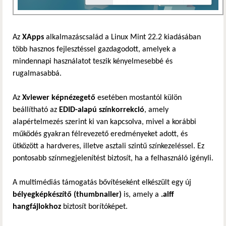
Az
XApps
alkalmazáscsalád a Linux Mint 22.2 kiadásában
több hasznos fejlesztéssel gazdagodott, amelyek a
mindennapi használatot teszik kényelmesebbé és
rugalmasabbá.
Az
Xviewer képnézegető
esetében mostantól külön
beállítható az
EDID-alapú színkorrekció
, amely
alapértelmezés szerint ki van kapcsolva, mivel a korábbi
működés gyakran félrevezető eredményeket adott, és
ütközött a hardveres, illetve asztali szintű színkezeléssel. Ez
pontosabb színmegjelenítést biztosít, ha a felhasználó igényli.
A multimédiás támogatás bővítéseként elkészült egy új
bélyegképkészítő (thumbnailer)
is, amely a
.aiff
hangfájlokhoz
biztosít borítóképet.