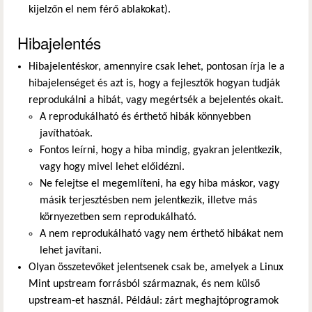
kijelzőn el nem férő ablakokat).
Hibajelentés
Hibajelentéskor, amennyire csak lehet, pontosan írja le a
hibajelenséget és azt is, hogy a fejlesztők hogyan tudják
reprodukálni a hibát, vagy megértsék a bejelentés okait.
A reprodukálható és érthető hibák könnyebben
javíthatóak.
Fontos leírni, hogy a hiba mindig, gyakran jelentkezik,
vagy hogy mivel lehet előidézni.
Ne felejtse el megemlíteni, ha egy hiba máskor, vagy
másik terjesztésben nem jelentkezik, illetve más
környezetben sem reprodukálható.
A nem reprodukálható vagy nem érthető hibákat nem
lehet javítani.
Olyan összetevőket jelentsenek csak be, amelyek a Linux
Mint upstream forrásból származnak, és nem külső
upstream-et használ. Például: zárt meghajtóprogramok