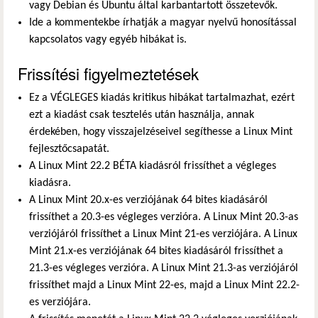
vagy Debian és Ubuntu által karbantartott összetevők.
Ide a kommentekbe írhatják a magyar nyelvű honosítással
kapcsolatos vagy egyéb hibákat is.
Frissítési figyelmeztetések
Ez a VÉGLEGES kiadás kritikus hibákat tartalmazhat, ezért
ezt a kiadást csak tesztelés után használja, annak
érdekében, hogy visszajelzéseivel segíthesse a Linux Mint
fejlesztőcsapatát.
A Linux Mint 22.2 BÉTA kiadásról frissíthet a végleges
kiadásra.
A Linux Mint 20.x-es verziójának 64 bites kiadásáról
frissíthet a 20.3-es végleges verzióra. A Linux Mint 20.3-as
verziójáról frissíthet a Linux Mint 21-es verziójára. A Linux
Mint 21.x-es verziójának 64 bites kiadásáról frissíthet a
21.3-es végleges verzióra. A Linux Mint 21.3-as verziójáról
frissíthet majd a Linux Mint 22-es, majd a Linux Mint 22.2-
es verziójára.