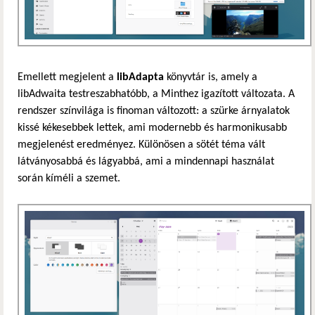
Emellett megjelent a
libAdapta
könyvtár is, amely a
libAdwaita testreszabhatóbb, a Minthez igazított változata. A
rendszer színvilága is finoman változott: a szürke árnyalatok
kissé kékesebbek lettek, ami modernebb és harmonikusabb
megjelenést eredményez. Különösen a sötét téma vált
látványosabbá és lágyabbá, ami a mindennapi használat
során kíméli a szemet.