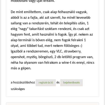
módosítani vagy újat kreálni.
De mint említettem, csak alap felhasználó vagyok,
abból is az a fajta, aki azt szereti, ha minél kevesebb
sallang van a rendszerén, tehát én telepítés után, 1
elég "nagy" takarítást szoktam rendezni, és csak azt
hagyom fent, amit használni is fogok. Így pl. nekem az
alap terminál is bőven elég, nem fogok felrakni 1
olyat, ami többet tud, mert nekem fölösleges :)
Igaziból a rendszeremen, egy VLC, strawberry,
openshot, mystiq, böngésző, 2 db letöltő program van,
néha ha olyanom van felrakom a wine-t és ennyi, nincs
más a gépen.
a hozzászóláshoz
és
regisztráció
bejelentkezés
szükséges