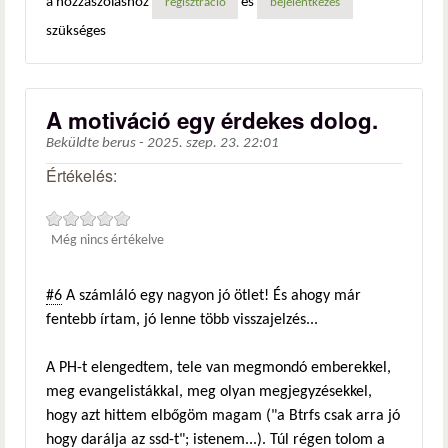
a hozzászóláshoz
és
regisztráció
bejelentkezés
szükséges
A motiváció egy érdekes dolog.
Beküldte
berus
-
2025. szep. 23. 22:01
Értékelés:
Még nincs értékelve
#6
A számláló egy nagyon jó ötlet! És ahogy már
fentebb írtam, jó lenne több visszajelzés...
A PH-t elengedtem, tele van megmondó emberekkel,
meg evangelistákkal, meg olyan megjegyzésekkel,
hogy azt hittem elbőgöm magam ("a Btrfs csak arra jó
hogy darálja az ssd-t"; istenem...). Túl régen tolom a