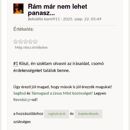
Rám már nem lehet
panasz...
Beküldte
kami911
-
2025. szep. 22. 05:49
Értékelés:
Még nincs értékelve
#1
Köszi, én szoktam olvasni az írásaidat, csomó
érdekességeket találok benne.
Úgy érezd jól magad, hogy mások is jól érezzék magukat!
Segítsd
és
Támogasd a Linux Mint közösséget!
Legyen
Revolut
(külső hivatkozás)
-od!
a hozzászóláshoz
és
regisztráció
bejelentkezés
szükséges