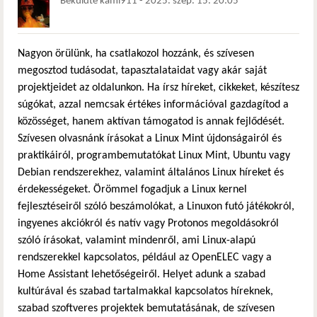
Beküldte
kami911
-
2025. szep. 15. 20:05
Nagyon örülünk, ha csatlakozol hozzánk, és szívesen
megosztod tudásodat, tapasztalataidat vagy akár saját
projektjeidet az oldalunkon. Ha írsz híreket, cikkeket, készítesz
súgókat, azzal nemcsak értékes információval gazdagítod a
közösséget, hanem aktívan támogatod is annak fejlődését.
Szívesen olvasnánk írásokat a Linux Mint újdonságairól és
praktikáiról, programbemutatókat Linux Mint, Ubuntu vagy
Debian rendszerekhez, valamint általános Linux híreket és
érdekességeket. Örömmel fogadjuk a Linux kernel
fejlesztéseiről szóló beszámolókat, a Linuxon futó játékokról,
ingyenes akciókról és natív vagy Protonos megoldásokról
szóló írásokat, valamint mindenről, ami Linux-alapú
rendszerekkel kapcsolatos, például az OpenELEC vagy a
Home Assistant lehetőségeiről. Helyet adunk a szabad
kultúrával és szabad tartalmakkal kapcsolatos híreknek,
szabad szoftveres projektek bemutatásának, de szívesen