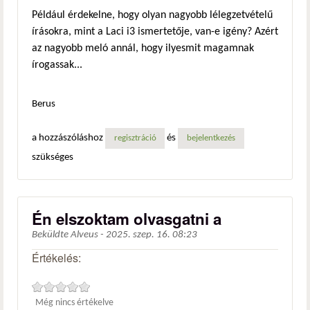
Például érdekelne, hogy olyan nagyobb lélegzetvételű
írásokra, mint a Laci i3 ismertetője, van-e igény? Azért
az nagyobb meló annál, hogy ilyesmit magamnak
írogassak...
Berus
a hozzászóláshoz
és
regisztráció
bejelentkezés
szükséges
Én elszoktam olvasgatni a
Beküldte
Alveus
-
2025. szep. 16. 08:23
Értékelés:
Még nincs értékelve