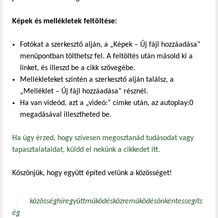
Képek és mellékletek feltöltése:
Fotókat a szerkesztő alján, a „Képek – Új fájl hozzáadása”
menüpontban tölthetsz fel. A feltöltés után másold ki a
linket, és illeszd be a cikk szövegébe.
Mellékleteket szintén a szerkesztő alján találsz, a
„Melléklet – Új fájl hozzáadása” résznél.
Ha van videód, azt a „videó:” címke után, az autoplay:0
megadásával illesztheted be.
Ha úgy érzed, hogy szívesen megosztanád tudásodat vagy
tapasztalataidat, küldd el nekünk a cikkedet itt.
Köszönjük, hogy együtt építed velünk a közösséget!
közösség
hír
együttműködés
közreműködés
önkéntes
segíts
ég