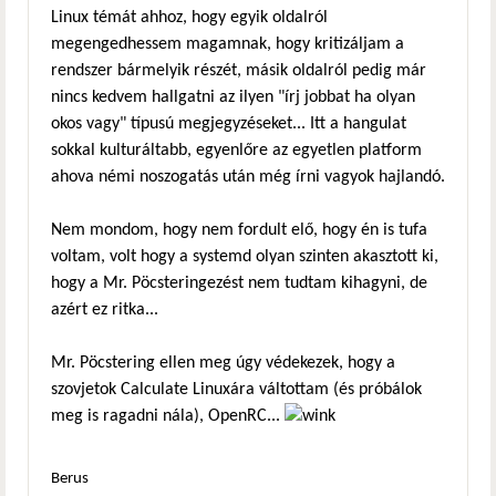
Linux témát ahhoz, hogy egyik oldalról
megengedhessem magamnak, hogy kritizáljam a
rendszer bármelyik részét, másik oldalról pedig már
nincs kedvem hallgatni az ilyen "írj jobbat ha olyan
okos vagy" típusú megjegyzéseket... Itt a hangulat
sokkal kulturáltabb, egyenlőre az egyetlen platform
ahova némi noszogatás után még írni vagyok hajlandó.
Nem mondom, hogy nem fordult elő, hogy én is tufa
voltam, volt hogy a systemd olyan szinten akasztott ki,
hogy a Mr. Pöcsteringezést nem tudtam kihagyni, de
azért ez ritka...
Mr. Pöcstering ellen meg úgy védekezek, hogy a
szovjetok Calculate Linuxára váltottam (és próbálok
meg is ragadni nála), OpenRC...
Berus