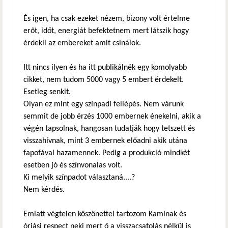
És igen, ha csak ezeket nézem, bizony volt értelme
erőt, időt, energiát befektetnem mert látszik hogy
érdekli az embereket amit csinálok.
Itt nincs ilyen és ha itt publikálnék egy komolyabb
cikket, nem tudom 5000 vagy 5 embert érdekelt.
Esetleg senkit.
Olyan ez mint egy színpadi fellépés. Nem várunk
semmit de jobb érzés 1000 embernek énekelni, akik a
végén tapsolnak, hangosan tudatják hogy tetszett és
visszahívnak, mint 3 embernek előadni akik utána
fapofával hazamennek. Pedig a produkció mindkét
esetben jó és színvonalas volt.
Ki melyik színpadot választaná....?
Nem kérdés.
Emiatt végtelen köszönettel tartozom Kaminak és
óriási respect neki mert ő a visszacsatolás nélkül is