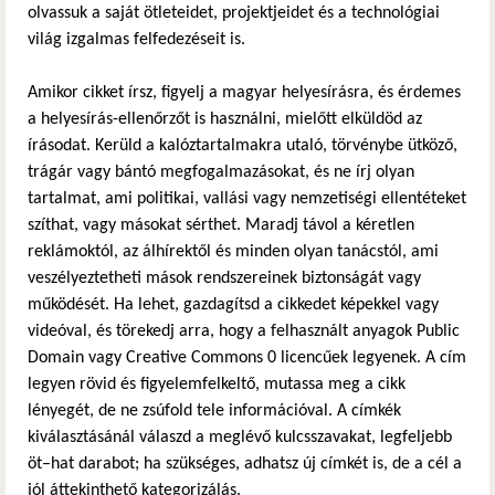
olvassuk a saját ötleteidet, projektjeidet és a technológiai
világ izgalmas felfedezéseit is.
Amikor cikket írsz, figyelj a magyar helyesírásra, és érdemes
a helyesírás-ellenőrzőt is használni, mielőtt elküldöd az
írásodat. Kerüld a kalóztartalmakra utaló, törvénybe ütköző,
trágár vagy bántó megfogalmazásokat, és ne írj olyan
tartalmat, ami politikai, vallási vagy nemzetiségi ellentéteket
szíthat, vagy másokat sérthet. Maradj távol a kéretlen
reklámoktól, az álhírektől és minden olyan tanácstól, ami
veszélyeztetheti mások rendszereinek biztonságát vagy
működését. Ha lehet, gazdagítsd a cikkedet képekkel vagy
videóval, és törekedj arra, hogy a felhasznált anyagok Public
Domain vagy Creative Commons 0 licencűek legyenek. A cím
legyen rövid és figyelemfelkeltő, mutassa meg a cikk
lényegét, de ne zsúfold tele információval. A címkék
kiválasztásánál válaszd a meglévő kulcsszavakat, legfeljebb
öt–hat darabot; ha szükséges, adhatsz új címkét is, de a cél a
jól áttekinthető kategorizálás.