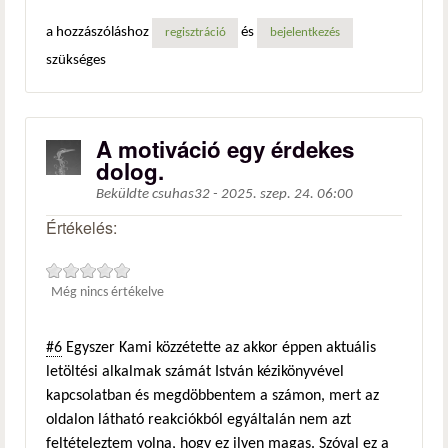
a hozzászóláshoz
és
regisztráció
bejelentkezés
szükséges
A motiváció egy érdekes
dolog.
Beküldte
csuhas32
-
2025. szep. 24. 06:00
Értékelés:
Még nincs értékelve
#6
Egyszer Kami közzétette az akkor éppen aktuális
letöltési alkalmak számát István kézikönyvével
kapcsolatban és megdöbbentem a számon, mert az
oldalon látható reakciókból egyáltalán nem azt
feltételeztem volna, hogy ez ilyen magas. Szóval ez a