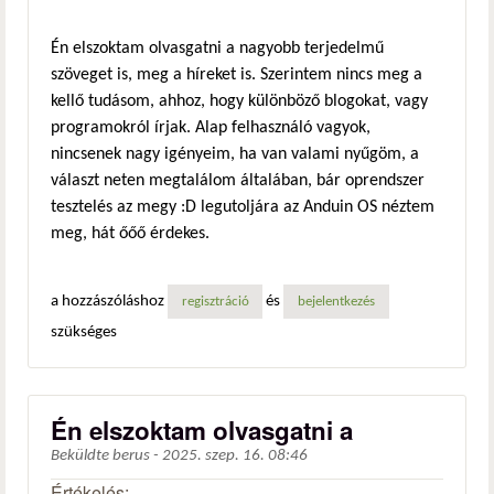
Én elszoktam olvasgatni a nagyobb terjedelmű
szöveget is, meg a híreket is. Szerintem nincs meg a
kellő tudásom, ahhoz, hogy különböző blogokat, vagy
programokról írjak. Alap felhasználó vagyok,
nincsenek nagy igényeim, ha van valami nyűgöm, a
választ neten megtalálom általában, bár oprendszer
tesztelés az megy :D legutoljára az Anduin OS néztem
meg, hát őőő érdekes.
a hozzászóláshoz
és
regisztráció
bejelentkezés
szükséges
Én elszoktam olvasgatni a
Beküldte
berus
-
2025. szep. 16. 08:46
Értékelés: