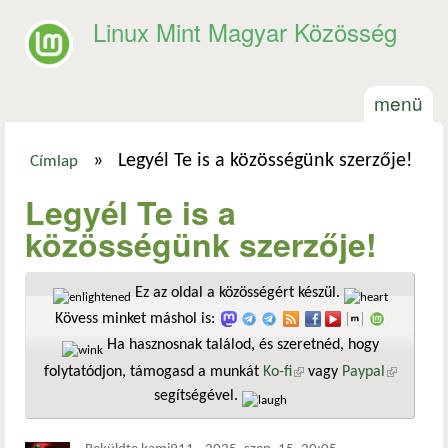
Ugrás a tartalomra
Linux Mint Magyar Közösség
menü
»
Legyél Te is a közösségünk szerzője!
Címlap
Jelenlegi hely
Legyél Te is a
közösségünk szerzője!
Ez az oldal a közösségért készül.
Kövess minket máshol is:
Ha hasznosnak találod, és szeretnéd, hogy
folytatódjon, támogasd a munkát
Ko-fi
(külső hivatkozás)
vagy
Paypal
(külső
segítségével.
hivatkozá