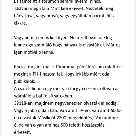
És sajnos itt a fórumon semmi ilyesmi nincs.
T.István megírta a Mint kézikönyvet. Nézzétek meg
hány köszi, vagy bravó, vagy egyáltalán bármi jött a
cikkre.
Vagy nem, nem is kell ilyen. Nem kell ováció. Elég
lenne egy számláló hogy hányak is olvasták el. Már ez
igen motiváló lenne.
Bocs a megint másik fórummal példálózásom miatt de
megint a PH-t hozom fel. Hogy inkább miért oda
publikálok.
A csatolt képen egy műszaki tárgyú cikkem, ott van a
számláló a bal felső sarokban.
39118-an, majdnem negyvenezren olvasták el eddig.
Vagy a jobb oldali lsta. Van amit 59-en, van amit 6000-
en olvastak.Másiknál 2200 megtekintés, Van amihez
6, de van olyan amihez 500 feletti hozzászólás
érkezett.