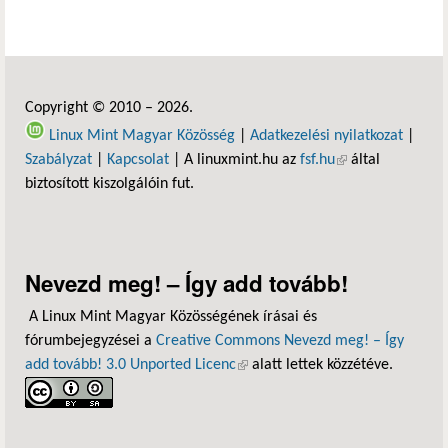
Copyright © 2010 – 2026.
Linux Mint Magyar Közösség
|
Adatkezelési nyilatkozat
|
Szabályzat
|
Kapcsolat
| A linuxmint.hu az
fsf.hu
(külső hivatkozás)
által
biztosított kiszolgálóin fut.
Nevezd meg! – Így add tovább!
A Linux Mint Magyar Közösségének írásai és
fórumbejegyzései a
Creative Commons Nevezd meg! – Így
add tovább! 3.0 Unported Licenc
(külső hivatkozás)
alatt lettek közzétéve.