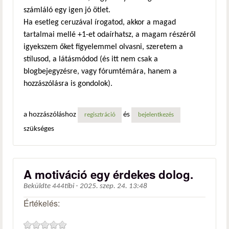
számláló egy igen jó ötlet.
Ha esetleg ceruzával írogatod, akkor a magad
tartalmai mellé +1-et odaírhatsz, a magam részéről
igyekszem őket figyelemmel olvasni, szeretem a
stílusod, a látásmódod (és itt nem csak a
blogbejegyzésre, vagy fórumtémára, hanem a
hozzászólásra is gondolok).
a hozzászóláshoz
és
regisztráció
bejelentkezés
szükséges
A motiváció egy érdekes dolog.
Beküldte
444tibi
-
2025. szep. 24. 13:48
Értékelés: