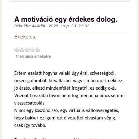
A motiváció egy érdekes dolog.
Beküldte
444tibi
-
2025. szep. 23. 21:32
Értékelés:
Még nincs értékelve
Értem ezalatt hogyha valaki úgy érzi, szívességből,
önszorgalomból, hitvallásból vagy simán mert neki ez
jó érzés, elkezd mindenfélét írogatni, ez eddig oké.
Viszont hosszabb távon nem fog menni ha nincs semmi
visszacsatoolás.
Nincs egy köszönő szó, egy virtuális vállonveregetés,
hogy bakker ez igen! ezt élvezettel olvastam végig,
csak így tovább.