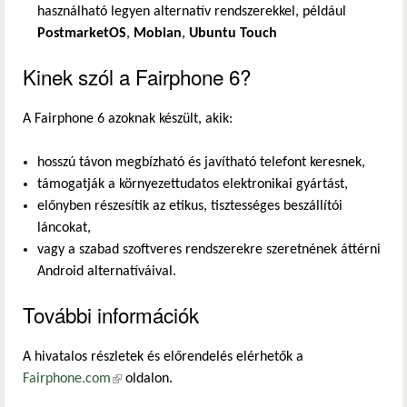
használható legyen alternatív rendszerekkel, például
PostmarketOS
,
Mobian
,
Ubuntu Touch
Kinek szól a Fairphone 6?
A Fairphone 6 azoknak készült, akik:
hosszú távon megbízható és javítható telefont keresnek,
támogatják a környezettudatos elektronikai gyártást,
előnyben részesítik az etikus, tisztességes beszállítói
láncokat,
vagy a szabad szoftveres rendszerekre szeretnének áttérni
Android alternatíváival.
További információk
A hivatalos részletek és előrendelés elérhetők a
Fairphone.com
(külső hivatkozás)
oldalon.