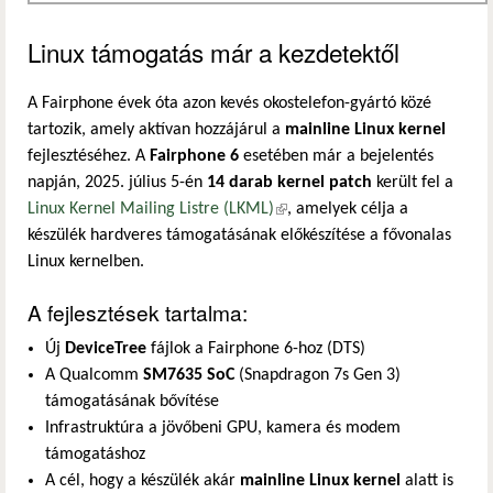
Linux támogatás már a kezdetektől
A Fairphone évek óta azon kevés okostelefon-gyártó közé
tartozik, amely aktívan hozzájárul a
mainline Linux kernel
fejlesztéséhez. A
Fairphone 6
esetében már a bejelentés
napján, 2025. július 5-én
14 darab kernel patch
került fel a
Linux Kernel Mailing Listre (LKML)
(külső hivatkozás)
, amelyek célja a
készülék hardveres támogatásának előkészítése a fővonalas
Linux kernelben.
A fejlesztések tartalma:
Új
DeviceTree
fájlok a Fairphone 6-hoz (DTS)
A Qualcomm
SM7635 SoC
(Snapdragon 7s Gen 3)
támogatásának bővítése
Infrastruktúra a jövőbeni GPU, kamera és modem
támogatáshoz
A cél, hogy a készülék akár
mainline Linux kernel
alatt is