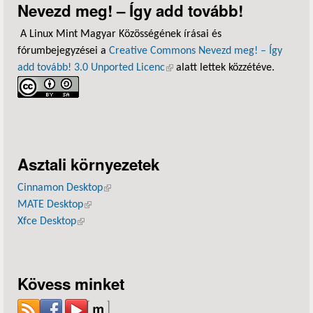
Nevezd meg! – Így add tovább!
A Linux Mint Magyar Közösségének írásai és
fórumbejegyzései a
Creative Commons Nevezd meg! – Így
add tovább! 3.0 Unported Licenc
(külső hivatkozás)
alatt lettek közzétéve.
Asztali környezetek
Cinnamon Desktop
(külső hivatkozás)
MATE Desktop
(külső hivatkozás)
Xfce Desktop
(külső hivatkozás)
Kövess minket