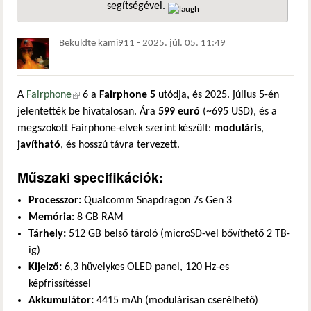
segítségével.
hivatkozá
Beküldte
kami911
-
2025. júl. 05. 11:49
A
Fairphone
(külső hivatkozás)
6 a
Fairphone 5
utódja, és 2025. július 5-én
jelentették be hivatalosan. Ára
599 euró
(~695 USD), és a
megszokott Fairphone-elvek szerint készült:
moduláris
,
javítható
, és hosszú távra tervezett.
Műszaki specifikációk:
Processzor:
Qualcomm Snapdragon 7s Gen 3
Memória:
8 GB RAM
Tárhely:
512 GB belső tároló (microSD-vel bővíthető 2 TB-
ig)
Kijelző:
6,3 hüvelykes OLED panel, 120 Hz-es
képfrissítéssel
Akkumulátor:
4415 mAh (modulárisan cserélhető)