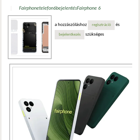
Fairphone
telefon
6
bejelentés
Fairphone 6
a hozzászóláshoz
és
regisztráció
szükséges
bejelentkezés