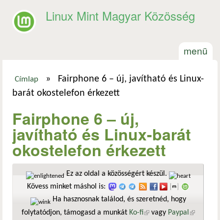
Ugrás a tartalomra
Linux Mint Magyar Közösség
menü
»
Fairphone 6 – új, javítható és Linux-
Címlap
Jelenlegi hely
barát okostelefon érkezett
Fairphone 6 – új,
javítható és Linux-barát
okostelefon érkezett
Ez az oldal a közösségért készül.
Kövess minket máshol is:
Ha hasznosnak találod, és szeretnéd, hogy
folytatódjon, támogasd a munkát
Ko-fi
(külső hivatkozás)
vagy
Paypal
(külső