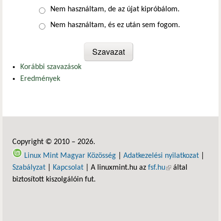
Nem használtam, de az újat kipróbálom.
Nem használtam, és ez után sem fogom.
Korábbi szavazások
Eredmények
Copyright © 2010 – 2026.
Linux Mint Magyar Közösség
|
Adatkezelési nyilatkozat
|
Szabályzat
|
Kapcsolat
| A linuxmint.hu az
fsf.hu
(külső hivatkozás)
által
biztosított kiszolgálóin fut.