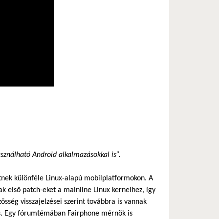
ználható Android alkalmazásokkal is”.
hetnek különféle Linux-alapú mobilplatformokon. A
k első patch-eket a mainline Linux kernelhez, így
sség visszajelzései szerint továbbra is vannak
tos. Egy fórumtémában Fairphone mérnök is