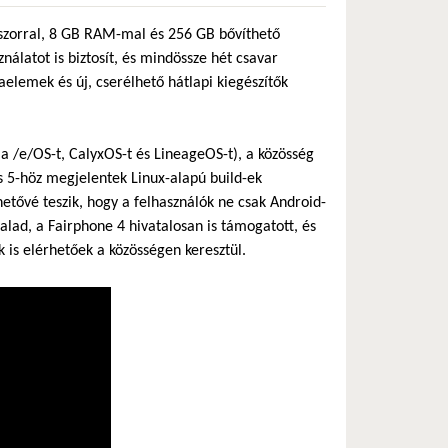
szorral, 8 GB RAM-mal és 256 GB bővíthető
álatot is biztosít, és mindössze hét csavar
lemek és új, cserélhető hátlapi kiegészítők
a /e/OS-t, CalyxOS-t és LineageOS-t), a közösség
és 5-höz megjelentek Linux-alapú build-ek
tővé teszik, hogy a felhasználók ne csak Android-
ad, a Fairphone 4 hivatalosan is támogatott, és
 is elérhetőek a közösségen keresztül.