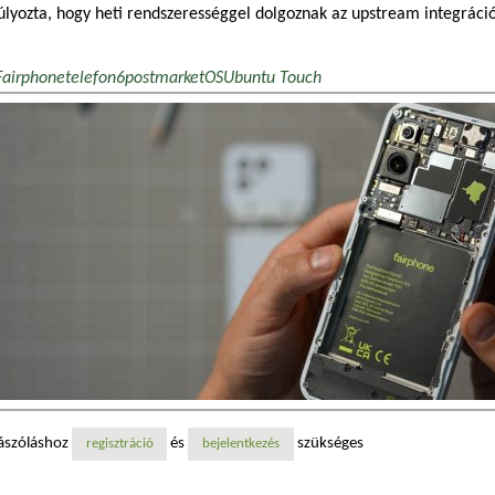
lyozta, hogy heti rendszerességgel dolgoznak az upstream integráció
Fairphone
telefon
6
postmarketOS
Ubuntu Touch
ászóláshoz
és
szükséges
regisztráció
bejelentkezés