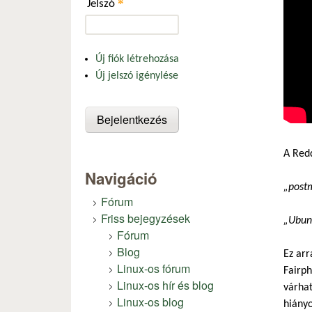
*
Jelszó
Új fiók létrehozása
Új jelszó igénylése
A Redd
Navigáció
„postm
Fórum
Friss bejegyzések
„Ubunt
Fórum
Blog
Ez arr
Linux-os fórum
Fairph
Linux-os hír és blog
várhat
Linux-os blog
hiányo