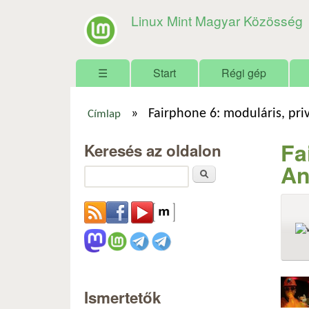
Linux Mint Magyar Közösség
Főmenü
☰
Start
Régi gép
»
Fairphone 6: moduláris, pri
Címlap
Jelenlegi hely
Fa
Keresés az oldalon
An
Keresés
Ismertetők