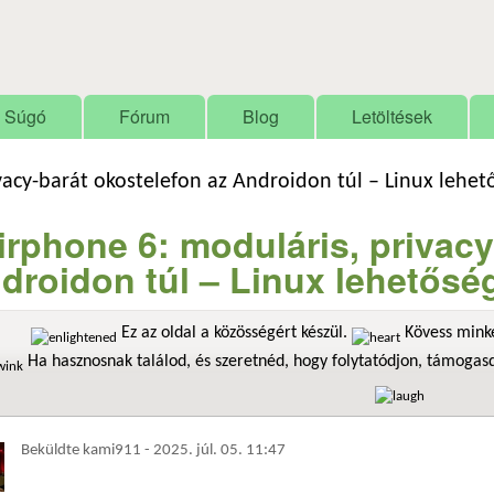
Ugrás a tartalomra
Súgó
Fórum
Blog
Letöltések
vacy-barát okostelefon az Androidon túl – Linux lehet
irphone 6: moduláris, privacy
droidon túl – Linux lehetősé
Ez az oldal a közösségért készül.
Kövess minke
Ha hasznosnak találod, és szeretnéd, hogy folytatódjon, támoga
Beküldte
kami911
-
2025. júl. 05. 11:47