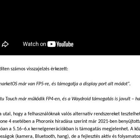
iten számos visszajelzés érkezett:
arketOS már van FP5-re, és támogatja a display port alt módot”.
u Touch már működik FP4‑en, és a Waydroid támogatás is javult – has
a utal, hogy a felhasználóknak valós alternatív rendszereket tesztel
one 4 esetében a Phoronix híradása szerint már 2021-ben benyújtotta
óan a 5.16–6.x kernelgenerációkban is támogatás megjelenhet. A közö
sságok (kamera, Bluetooth, hang), de a fejlesztés aktív és folyama