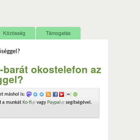
Közösség
Támogatás
őséggel?
-barát okostelefon az
ggel?
t máshol is:
sd a munkát
Ko-fi
(külső hivatkozás)
vagy
Paypal
(külső hivatkozás)
segítségével.