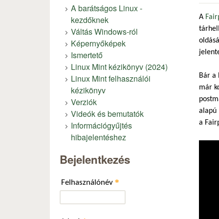
A barátságos Linux -
A
Fai
kezdőknek
tárhel
Váltás Windows-ról
oldásá
Képernyőképek
jelent
Ismertető
Linux Mint kézikönyv (2024)
Bár a 
Linux Mint felhasználói
már ko
kézikönyv
postma
Verziók
alapú 
Videók és bemutatók
a Fair
Információgyűjtés
hibajelentéshez
Bejelentkezés
*
Felhasználónév