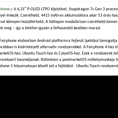
rphone
(külső hivatkozás)
6 6,31″ P-OLED LTPO kijelzővel, Snapdragon 7s Gen 3 proces
lyel érkezik. Cserélhető, 4415 mAh-es akkumulátora akár 53 órás haszn
val könnyen hozzáférhető. A hátlapon modulárisan cserélhető kamerae
ek meg – így a telefon igazán a felhasználó kezében marad.
Fairphone elsősorban Android platformra fejleszt (például támogatja 
rábban is kísérletezett alternatív rendszerekkel. A Fairphone 4-hez 
rketOS-hez, Ubuntu Touch-hoz és CalyxOS-hoz. Ezek a rendszerek lehe
rendszert használjanak. Különösen a postmarketOS műhelymunkája hal
phone 5 folyamatosan követi ezt a fejlődést . Ubuntu Touch rendszerek