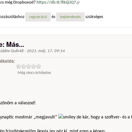
ncs még Dropboxod?
https://db.tt/8kIjjJQ7
(külső hivatkozás)
ozzászóláshoz
és
szükséges
regisztráció
bejelentkezés
e: Más...
küldte
Guih48
-
2021. máj. 17. 09:14
tékelés:
Még nincs értékelve
szönöm a válaszod!
Synaptic mostmár „megjavult”
de kár, hogy a szoftver- és a 
én frissítéskezelőm ikonja így néz ki, mint ezen a képen: