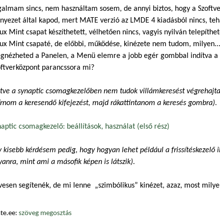
galmam sincs, nem használtam sosem, de annyi biztos, hogy a Szoftve
rnyezet által kapod, mert MATE verzió az LMDE 4 kiadásból nincs, teh
ux Mint csapat készíthetett, vélhetően nincs, vagyis nyilván telepít
nux Mint csapaté, de előbbi, működése, kinézete nem tudom, milyen..
gnézheted a Panelen, a Menü elemre a jobb egér gombbal indítva a M
oftverközpont parancssora mi?
etve a synaptic csomagkezelőben nem tudok villámkeresést végrehajtan
írnom a keresendő kifejezést, majd rákattintanom a keresés gombra).
aptic csomagkezelő: beállítások, használat (első rész)
 kisebb kérdésem pedig, hogy hogyan lehet például a frissítéskezelő i
yanra, mint ami a másofik képen is látszik).
vesen segítenék, de mi lenne „szimbólikus” kinézet, azaz, most mily
te.ee:
szöveg megosztás