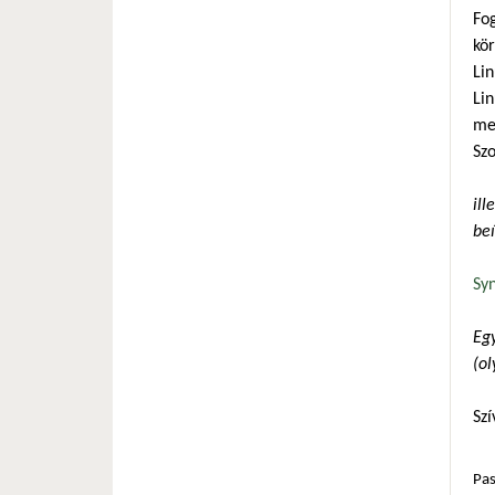
Fo
kö
Lin
Li
me
Sz
ill
be
Syn
Egy
(ol
Szí
Pas