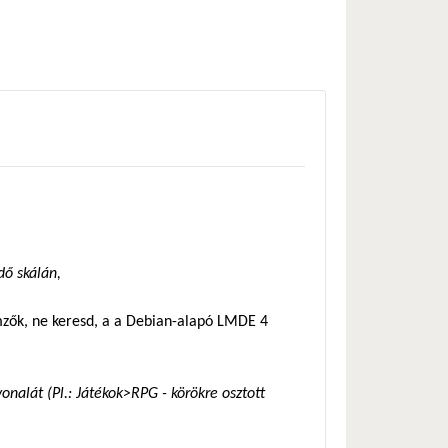
dő skálán,
emzők, ne keresd, a a Debian-alapó LMDE 4
onalát (Pl.: Játékok>RPG - körökre osztott