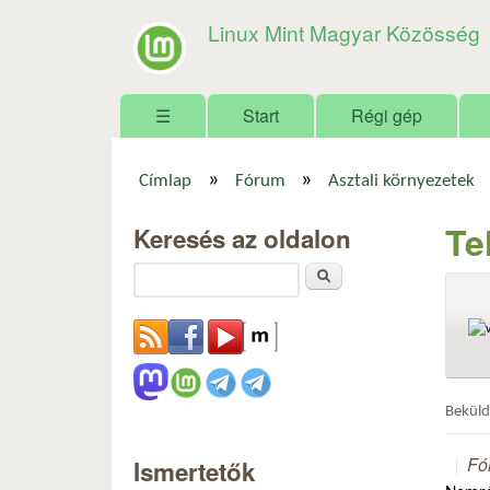
Linux Mint Magyar Közösség
Főmenü
☰
Start
Régi gép
»
»
Címlap
Fórum
Asztali környezetek
Jelenlegi hely
Te
Keresés az oldalon
Keresés
Bekül
Fó
Ismertetők