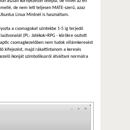
 asztali környezettel települ, de mivel az én
mellé, de nem lett teljesen MATE-szerű, azaz
buntus Linux Mintnél is használtam.
lyozta a csomagokat szintekbe 1-5 ig terjedő
iaútvonalát (Pl.: Játékok>RPG - körökre osztott
 synaptic csomagkezelőben nem tudok villámkeresést
dő kifejezést, majd rákattintanom a keresés
ezelő ikonját szimbolikusról átváltani normálra