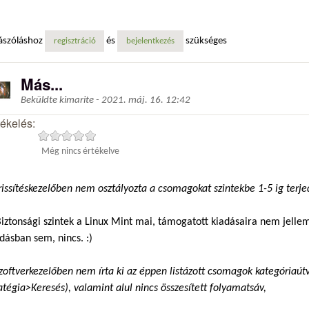
ászóláshoz
és
szükséges
regisztráció
bejelentkezés
Más...
Beküldte
kimarite
-
2021. máj. 16. 12:42
tékelés:
Még nincs értékelve
rissítéskezelőben nem osztályozta a csomagokat szintekbe 1-5 ig terje
Biztonsági szintek a Linux Mint mai, támogatott kiadásaira nem jell
dásban sem, nincs. :)
zoftverkezelőben nem írta ki az éppen listázott csomagok kategóriaútv
atégia>Keresés), valamint alul nincs összesített folyamatsáv,