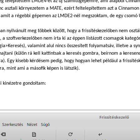
 telepítettem LMDE4-et az új számítógépemre, ami alapból Cinnamon
c asztali környezetem a MATE, ezért feltelepítettem azt a Cinnamon 
, amit a régebbi gépemen az LMDE2-nél megszoktam, de egy csomó U
an nyilvánult meg többek között, hogy a frissítéskezelőben nem osztá
, a szoftverkezelőben nem írta ki az éppen listázott csomagok kategór
gia>Keresés), valamint alul nincs összesített folyamatsáv, illetve a
ajtani (külön rá kell kattintsak a keresés gombra, beírnom a keresen
). Egy kisebb kérdésem pedig, hogy hogyan lehet például a frissítésk
ra, mint ami a másofik képen is látszik).
i kinézetre gondoltam: