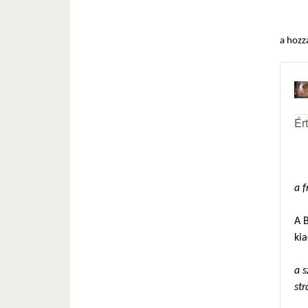
a hozz
Ér
a f
A 
kia
a s
str