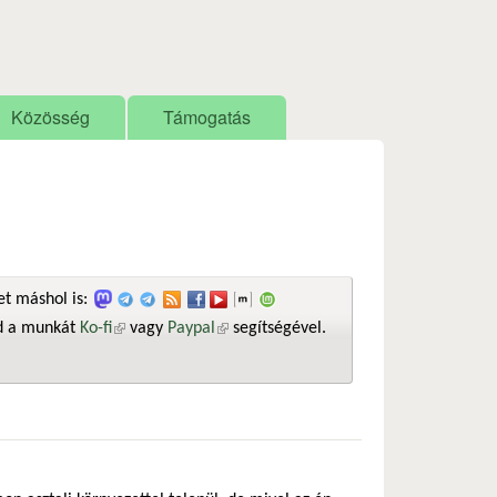
Közösség
Támogatás
t máshol is:
sd a munkát
Ko-fi
(külső hivatkozás)
vagy
Paypal
(külső hivatkozás)
segítségével.