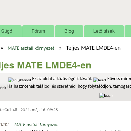
Ugrás a tartalomra
Súgó
Fórum
Blog
Letöltések
»
»
Teljes MATE LMDE4-en
MATE asztali környezet
ljes MATE LMDE4-en
Ez az oldal a közösségért készül.
Kövess minke
Ha hasznosnak találod, és szeretnéd, hogy folytatódjon, támoga
dte
Guih48
-
2021. máj. 16. 09:28
rum:
MATE asztali környezet