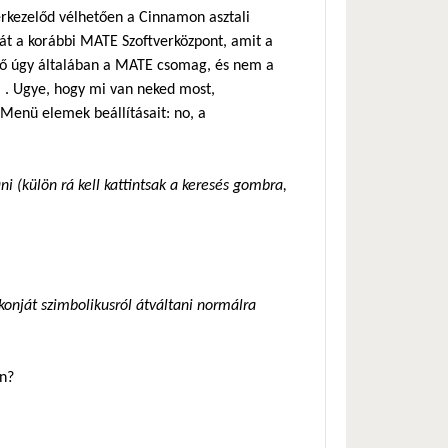
rkezelőd vélhetően a Cinnamon asztali
át a korábbi MATE Szoftverközpont, amit a
hető úgy általában a MATE csomag, és nem a
. . Ugye, hogy mi van neked most,
enü elemek beállításait: no, a
i (külön rá kell kattintsak a keresés gombra,
konját szimbolikusról átváltani normálra
en?