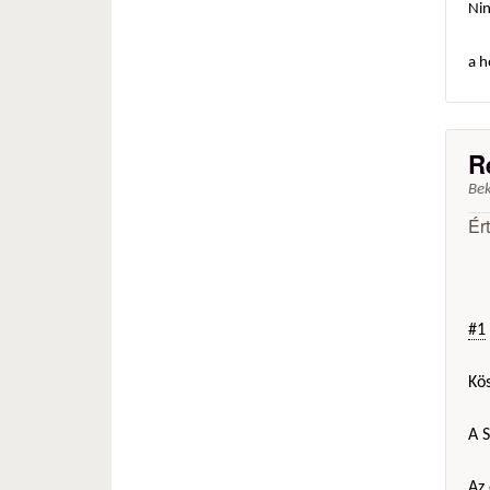
Ni
a h
R
Be
Ér
#1
Kö
A 
Az 