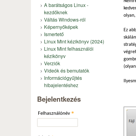
Nemrég
A barátságos Linux -
kedven
kezdőknek
olyan
Váltás Windows-ról
Képernyőképek
Ez abb
Ismertető
skálán
Linux Mint kézikönyv (2024)
straté
Linux Mint felhasználói
végreh
kézikönyv
gombra
Verziók
(olyan
Videók és bemutatók
Információgyűjtés
Ilyesm
hibajelentéshez
Bejelentkezés
*
Felhasználónév