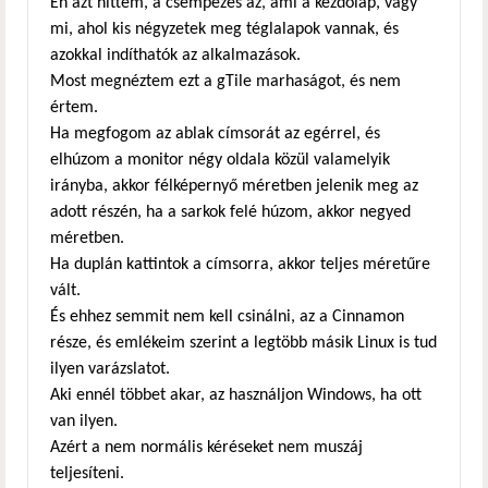
Én azt hittem, a csempézés az, ami a kezdőlap, vagy
mi, ahol kis négyzetek meg téglalapok vannak, és
azokkal indíthatók az alkalmazások.
Most megnéztem ezt a gTile marhaságot, és nem
értem.
Ha megfogom az ablak címsorát az egérrel, és
elhúzom a monitor négy oldala közül valamelyik
irányba, akkor félképernyő méretben jelenik meg az
adott részén, ha a sarkok felé húzom, akkor negyed
méretben.
Ha duplán kattintok a címsorra, akkor teljes méretűre
vált.
És ehhez semmit nem kell csinálni, az a Cinnamon
része, és emlékeim szerint a legtöbb másik Linux is tud
ilyen varázslatot.
Aki ennél többet akar, az használjon Windows, ha ott
van ilyen.
Azért a nem normális kéréseket nem muszáj
teljesíteni.