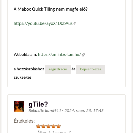
A Mabox Quick Tiling nem megfelelő?
https://youtu.be/ayoX1D0bAus
(külső hivatkozás)
Weboldalam:
https://zmintzoltan.hu/
(külső hivatkozás)
a hozzászóláshoz
és
regisztráció
bejelentkezés
szükséges
gTile?
Beküldte
kami911
-
2024. szep. 28. 17:43
Értékelés:
Átlag:
5
(
1
szavazat)