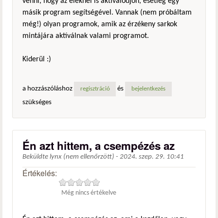
venni, hogy az éleknél is aktiválódjon, esetleg egy
másik program segítségével. Vannak (nem próbáltam
még!) olyan programok, amik az érzékeny sarkok
mintájára aktíválnak valami programot.
Kiderül :)
a hozzászóláshoz
és
regisztráció
bejelentkezés
szükséges
Én azt hittem, a csempézés az
Beküldte
lynx (nem ellenőrzött)
-
2024. szep. 29. 10:41
Értékelés:
Még nincs értékelve