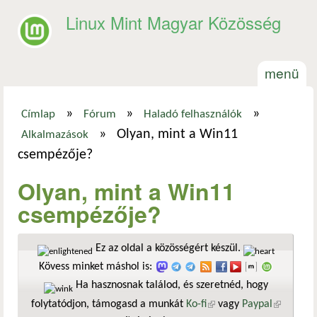
Ugrás a tartalomra
Linux Mint Magyar Közösség
menü
»
»
»
Címlap
Fórum
Haladó felhasználók
Jelenlegi hely
»
Olyan, mint a Win11
Alkalmazások
csempézője?
Olyan, mint a Win11
csempézője?
Ez az oldal a közösségért készül.
Kövess minket máshol is:
Ha hasznosnak találod, és szeretnéd, hogy
folytatódjon, támogasd a munkát
Ko-fi
(külső hivatkozás)
vagy
Paypal
(külső