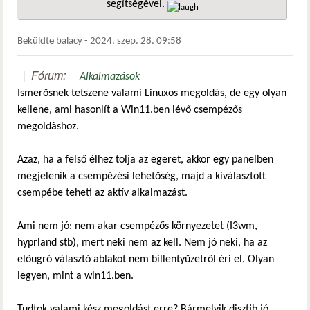
segítségével.
hivatkozá
Beküldte
balacy
-
2024. szep. 28. 09:58
Fórum:
Alkalmazások
Ismerősnek tetszene valami Linuxos megoldás, de egy olyan
kellene, ami hasonlít a Win11.ben lévő csempézős
megoldáshoz.
Azaz, ha a felső élhez tolja az egeret, akkor egy panelben
megjelenik a csempézési lehetőség, majd a kiválasztott
csempébe teheti az aktív alkalmazást.
Ami nem jó: nem akar csempézős környezetet (I3wm,
hyprland stb), mert neki nem az kell. Nem jó neki, ha az
előugró választó ablakot nem billentyűzetről éri el. Olyan
legyen, mint a win11.ben.
Tudtok valami kész megoldást erre? Bármelyik disztib jó,