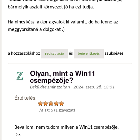
bármelyik asztali környezet jó ha ezt tudja.
Ha nincs kész, akkor agyalok ki valamit, de ha lenne az
meggyorsítaná a dolgokat :)
a hozzászóláshoz
és
szükséges
regisztráció
bejelentkezés
Olyan, mint a Win11
csempézője?
Beküldte
zmintzoltan
-
2024. szep. 28. 13:01
Értékelés:
Átlag:
5
(
1
szavazat)
Bevallom, nem tudom milyen a Win11 csempézője.
De.