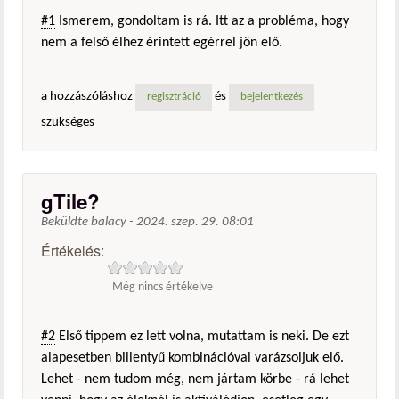
#1
Ismerem, gondoltam is rá. Itt az a probléma, hogy
nem a felső élhez érintett egérrel jön elő.
a hozzászóláshoz
és
regisztráció
bejelentkezés
szükséges
gTile?
Beküldte
balacy
-
2024. szep. 29. 08:01
Értékelés:
Még nincs értékelve
#2
Első tippem ez lett volna, mutattam is neki. De ezt
alapesetben billentyű kombinációval varázsoljuk elő.
Lehet - nem tudom még, nem jártam körbe - rá lehet