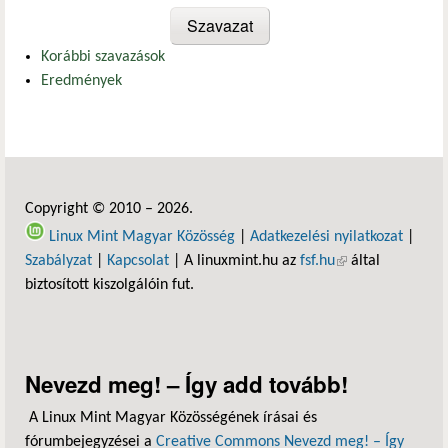
Korábbi szavazások
Eredmények
Copyright © 2010 – 2026.
Linux Mint Magyar Közösség
|
Adatkezelési nyilatkozat
|
Szabályzat
|
Kapcsolat
| A linuxmint.hu az
fsf.hu
(külső hivatkozás)
által
biztosított kiszolgálóin fut.
Nevezd meg! – Így add tovább!
A Linux Mint Magyar Közösségének írásai és
fórumbejegyzései a
Creative Commons Nevezd meg! – Így