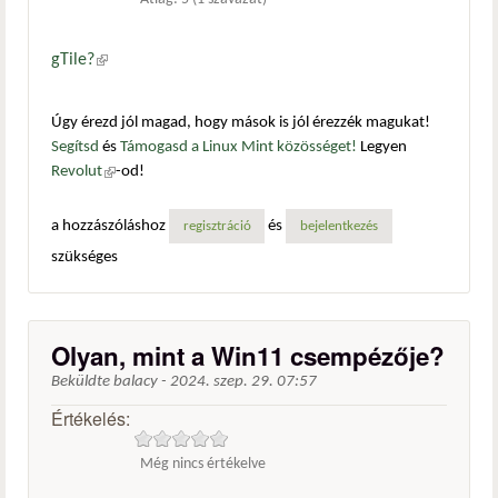
gTile?
(külső hivatkozás)
Úgy érezd jól magad, hogy mások is jól érezzék magukat!
Segítsd
és
Támogasd a Linux Mint közösséget!
Legyen
Revolut
(külső hivatkozás)
-od!
a hozzászóláshoz
és
regisztráció
bejelentkezés
szükséges
Olyan, mint a Win11 csempézője?
Beküldte
balacy
-
2024. szep. 29. 07:57
Értékelés:
Még nincs értékelve