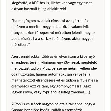
kiegészítő, a KDE-hez is, illetve van vagy egy tucat
aktívan használt tiling ablakkezelő.
"Ha megfogom az ablak címsorát az egérrel, és
elhúzom a monitor négy oldala közül valamelyik
irányba, akkor félképernyő méretben jelenik meg az
adott részén, ha a sarkok felé húzom, akkor negyed
méretben."
Azért ennél sokkal több az én elvárásom a képernyő
elrendezés terén. Minimum egy i3wm-nak megfelelő
megosztást tudjon. Plusz persze ne nekem kelljen ide-
oda húzogatni, hanem automatikusan vegye fel a
meghatározott elrendezéseket és tudjon a "füles" és a
csempézős közt váltani, egy gombnyomásra. Azaz
legyen i3wm, vagy hyprland, esetleg xmonad... :)
A PopOs-es srácok nagyon beletaláltak abba, hogy a
Gnome-hoz előre konfigurálták a csempézős