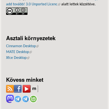
add tovább! 3.0 Unported Licenc
(külső hivatkozás)
alatt lettek közzétéve.
Asztali környezetek
Cinnamon Desktop
(külső hivatkozás)
MATE Desktop
(külső hivatkozás)
Xfce Desktop
(külső hivatkozás)
Kövess minket