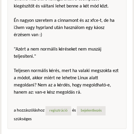
kiegészítőt és váltani lehet benne a két mód közt.
Én nagyon szeretem a cinnamont és az xfce-t, de ha
i3wm vagy hyprland után használom egy káosz
érzésem van :)
"Azért a nem normális kéréseket nem muszáj
teljesíteni."
Teljesen normális kérés, mert ha valaki megszokta ezt
a módot, akkor miért ne lehetne Linux alatt
megoldani? Nem az a kérdés, hogy megoldható-e,
hanem az: van-e kész megoldás rá.
a hozzászóláshoz
és
regisztráció
bejelentkezés
szükséges