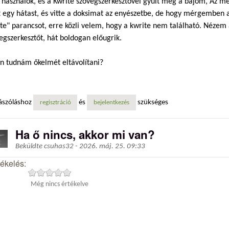
 használok, és a Kwrite szövegszerkesztővel gyűlt meg a bajom, Az m
 egy hátast, és vitte a doksimat az enyészetbe, de hogy mérgemben 
te" parancsot, erre közli velem, hogy a kwrite nem található. Nézem 
egszerkesztőt, hát boldogan előugrik.
n tudnám őkelmét eltávolítani?
ászóláshoz
és
szükséges
regisztráció
bejelentkezés
Ha ő nincs, akkor mi van?
Beküldte
csuhas32
-
2026. máj. 25. 09:33
tékelés:
Még nincs értékelve