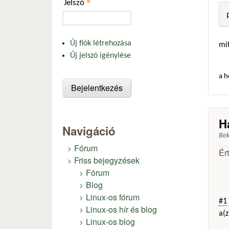
*
Jelszó
Új fiók létrehozása
mi
Új jelszó igénylése
a h
H
Navigáció
Be
Fórum
Ér
Friss bejegyzések
Fórum
Blog
Linux-os fórum
#1
Linux-os hír és blog
a(z
Linux-os blog