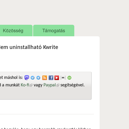
Közösség
Támogatás
em uninstallható Kwrite
t máshol is:
sd a munkát
Ko-fi
(külső hivatkozás)
vagy
Paypal
(külső hivatkozás)
segítségével.