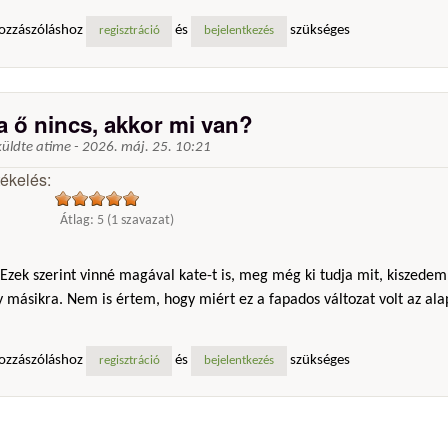
ozzászóláshoz
és
szükséges
regisztráció
bejelentkezés
a ő nincs, akkor mi van?
küldte
atime
-
2026. máj. 25. 10:21
tékelés:
Átlag:
5
(
1
szavazat)
Ezek szerint vinné magával kate-t is, meg még ki tudja mit, kiszedem
 másikra. Nem is értem, hogy miért ez a fapados változat volt az ala
ozzászóláshoz
és
szükséges
regisztráció
bejelentkezés