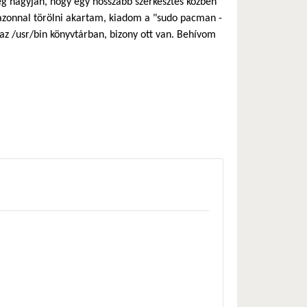
ég hagyján, hogy egy hosszabb szerkesztés közben
azonnal törölni akartam, kiadom a "sudo pacman -
az /usr/bin könyvtárban, bizony ott van. Behívom