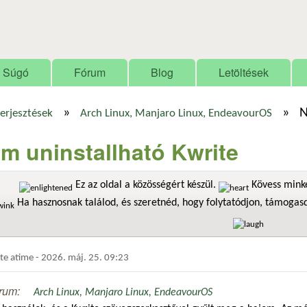
Ugrás a tartalomra
Súgó
Fórum
Blog
Letöltések
»
»
N
terjesztések
Arch Linux, Manjaro Linux, EndeavourOS
m uninstallható Kwrite
Ez az oldal a közösségért készül.
Kövess minke
Ha hasznosnak találod, és szeretnéd, hogy folytatódjon, támoga
dte
atime
-
2026. máj. 25. 09:23
rum:
Arch Linux, Manjaro Linux, EndeavourOS