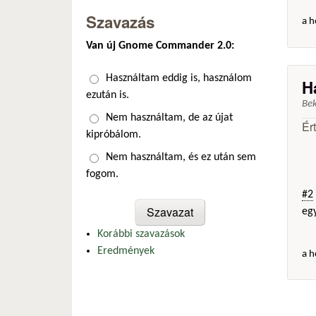
Szavazás
a h
Van új Gnome Commander 2.0:
Választások
Használtam eddig is, használom
H
ezután is.
Be
Nem használtam, de az újat
Ér
kipróbálom.
Nem használtam, és ez után sem
fogom.
#2
egy
Korábbi szavazások
Eredmények
a h