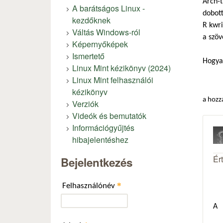
Arch-t
A barátságos Linux -
dobott
kezdőknek
R kwri
Váltás Windows-ról
a szöv
Képernyőképek
Ismertető
Hogya
Linux Mint kézikönyv (2024)
Linux Mint felhasználói
kézikönyv
a hozz
Verziók
Videók és bemutatók
Információgyűjtés
hibajelentéshez
Ér
Bejelentkezés
*
Felhasználónév
A