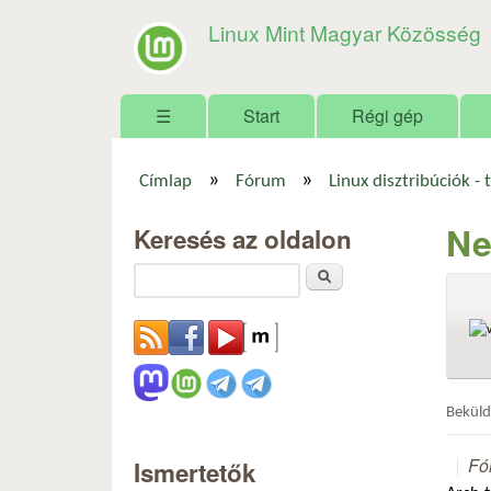
Linux Mint Magyar Közösség
Főmenü
☰
Start
Régi gép
»
»
Címlap
Fórum
Linux disztribúciók - 
Jelenlegi hely
Ne
Keresés az oldalon
Keresés
Bekül
Fó
Ismertetők