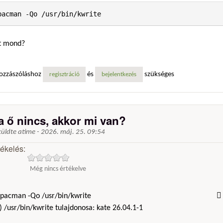
pacman -Qo /usr/bin/kwrite
t mond?
ozzászóláshoz
és
szükséges
regisztráció
bejelentkezés
a ő nincs, akkor mi van?
küldte
atime
-
2026. máj. 25. 09:54
tékelés:
Még nincs értékelve
pacman -Qo /usr/bin/kwrite  ✔  0
) /usr/bin/kwrite tulajdonosa: kate 26.04.1-1