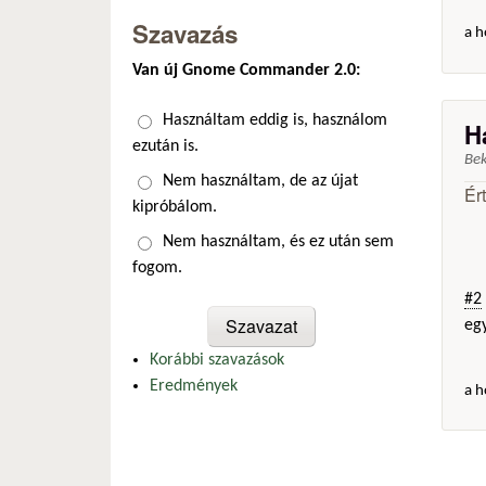
Szavazás
a h
Van új Gnome Commander 2.0:
Választások
Használtam eddig is, használom
H
ezután is.
Be
Nem használtam, de az újat
Ér
kipróbálom.
Nem használtam, és ez után sem
fogom.
#2
egy
Korábbi szavazások
Eredmények
a h