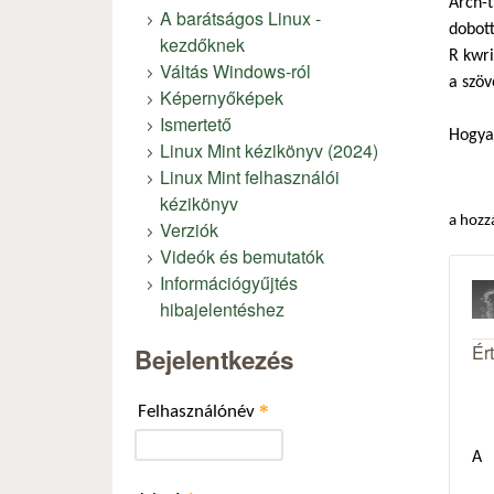
Arch-t
A barátságos Linux -
dobott
kezdőknek
R kwri
Váltás Windows-ról
a szöv
Képernyőképek
Ismertető
Hogya
Linux Mint kézikönyv (2024)
Linux Mint felhasználói
kézikönyv
a hozz
Verziók
Videók és bemutatók
Információgyűjtés
hibajelentéshez
Ér
Bejelentkezés
*
Felhasználónév
A