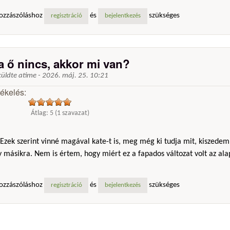
ozzászóláshoz
és
szükséges
regisztráció
bejelentkezés
a ő nincs, akkor mi van?
küldte
atime
-
2026. máj. 25. 10:21
tékelés:
Átlag:
5
(
1
szavazat)
Ezek szerint vinné magával kate-t is, meg még ki tudja mit, kiszedem
 másikra. Nem is értem, hogy miért ez a fapados változat volt az ala
ozzászóláshoz
és
szükséges
regisztráció
bejelentkezés