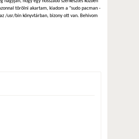
ég hagyján, hogy egy hosszabb szerkesztés közben
azonnal törölni akartam, kiadom a "sudo pacman -
az /usr/bin könyvtárban, bizony ott van. Behívom