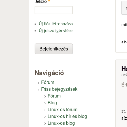
*
Jelszó
Új fiók létrehozása
mi
Új jelszó igénylése
a h
H
Navigáció
Be
Fórum
Ér
Friss bejegyzések
Fórum
Blog
Linux-os fórum
#1
Linux-os hír és blog
a(z
Linux-os blog