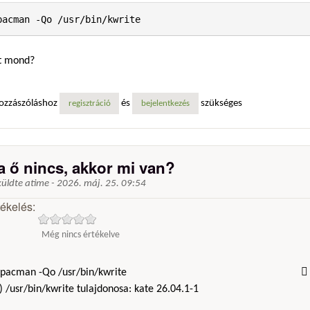
pacman -Qo /usr/bin/kwrite
t mond?
ozzászóláshoz
és
szükséges
regisztráció
bejelentkezés
a ő nincs, akkor mi van?
küldte
atime
-
2026. máj. 25. 09:54
tékelés:
Még nincs értékelve
pacman -Qo /usr/bin/kwrite  ✔  0
) /usr/bin/kwrite tulajdonosa: kate 26.04.1-1