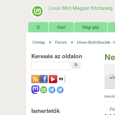
Linux Mint Magyar Közösség
Főmenü
☰
Start
Régi gép
»
»
Címlap
Fórum
Linux disztribúciók - 
Jelenlegi hely
Ne
Keresés az oldalon
Keresés
Bekül
Fó
Ismertetők