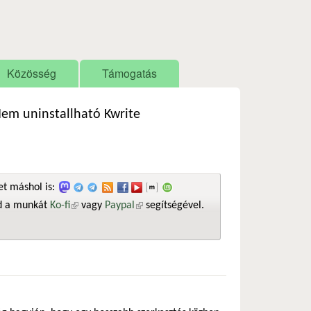
Közösség
Támogatás
em uninstallható Kwrite
t máshol is:
sd a munkát
Ko-fi
(külső hivatkozás)
vagy
Paypal
(külső hivatkozás)
segítségével.