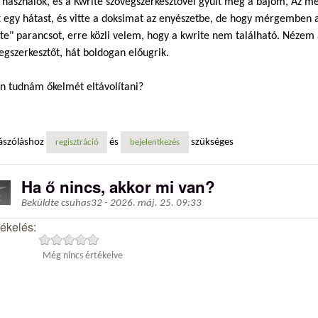
 használok, és a Kwrite szövegszerkesztővel gyűlt meg a bajom, Az m
 egy hátast, és vitte a doksimat az enyészetbe, de hogy mérgemben 
te" parancsot, erre közli velem, hogy a kwrite nem található. Nézem 
egszerkesztőt, hát boldogan előugrik.
n tudnám őkelmét eltávolítani?
ászóláshoz
és
szükséges
regisztráció
bejelentkezés
Ha ő nincs, akkor mi van?
Beküldte
csuhas32
-
2026. máj. 25. 09:33
tékelés:
Még nincs értékelve