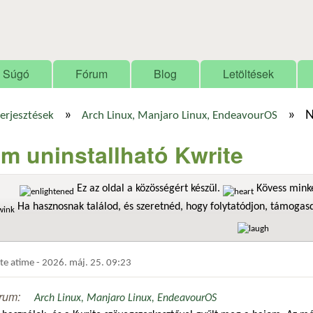
Ugrás a tartalomra
Súgó
Fórum
Blog
Letöltések
»
»
N
terjesztések
Arch Linux, Manjaro Linux, EndeavourOS
m uninstallható Kwrite
Ez az oldal a közösségért készül.
Kövess minke
Ha hasznosnak találod, és szeretnéd, hogy folytatódjon, támoga
dte
atime
-
2026. máj. 25. 09:23
rum:
Arch Linux, Manjaro Linux, EndeavourOS