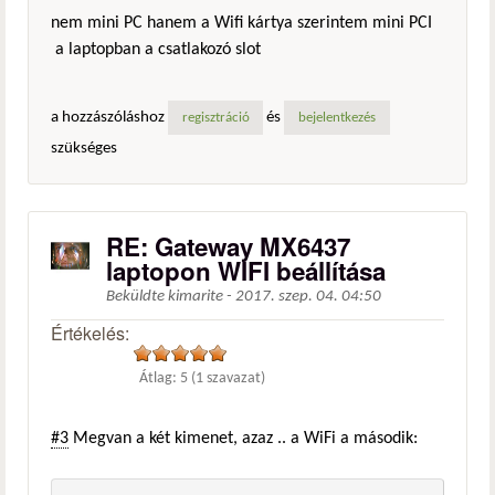
nem mini PC hanem a Wifi kártya szerintem mini PCI
a laptopban a csatlakozó slot
a hozzászóláshoz
és
regisztráció
bejelentkezés
szükséges
RE: Gateway MX6437
laptopon WIFI beállítása
Beküldte
kimarite
-
2017. szep. 04. 04:50
Értékelés:
Átlag:
5
(
1
szavazat)
#3
Megvan a két kimenet, azaz .. a WiFi a második: