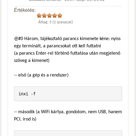
Értékelés:
Átlag:
5
(
1
szavazat)
@#0 Három, tájékoztató parancs kimenete kéne: nyiss
egy terminált, a parancsokat ott kell futtatni
(a parancs Enter-rel történő futtatása után megjelenő
szöveg a kimenet)
-- első (a gép és a rendszer)
-- második (a WiFi kártya, gondolom, nem USB, hanem
PCI, írod is)