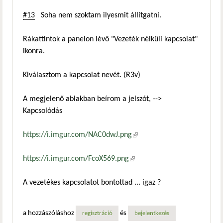
#13
Soha nem szoktam ilyesmit állítgatni.
Rákattintok a panelon lévő "Vezeték nélküli kapcsolat"
ikonra.
Kiválasztom a kapcsolat nevét. (R3v)
A megjelenő ablakban beírom a jelszót, -->
Kapcsolódás
https://i.imgur.com/NAC0dwJ.png
(külső hivatkozás)
https://i.imgur.com/FcoX569.png
(külső hivatkozás)
A vezetékes kapcsolatot bontottad ... igaz ?
a hozzászóláshoz
és
regisztráció
bejelentkezés