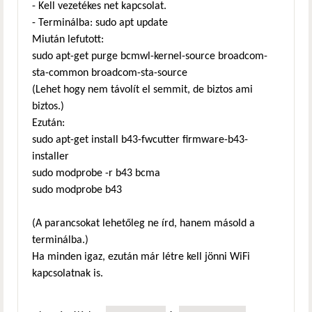
- Kell vezetékes net kapcsolat.
- Terminálba: sudo apt update
Miután lefutott:
sudo apt-get purge bcmwl-kernel-source broadcom-
sta-common broadcom-sta-source
(Lehet hogy nem távolít el semmit, de biztos ami
biztos.)
Ezután:
sudo apt-get install b43-fwcutter firmware-b43-
installer
sudo modprobe -r b43 bcma
sudo modprobe b43
(A parancsokat lehetőleg ne írd, hanem másold a
terminálba.)
Ha minden igaz, ezután már létre kell jönni WiFi
kapcsolatnak is.