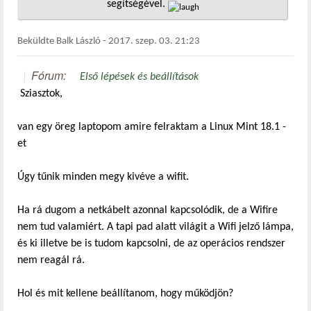
segítségével.
hivatkozá
Beküldte
Balk László
-
2017. szep. 03. 21:23
Fórum:
Első lépések és beállítások
Sziasztok,
van egy öreg laptopom amire felraktam a Linux Mint 18.1 -
et
Úgy tűnik minden megy kivéve a wifit.
Ha rá dugom a netkábelt azonnal kapcsolódik, de a Wifire
nem tud valamiért. A tapi pad alatt világit a Wifi jelző lámpa,
és ki illetve be is tudom kapcsolni, de az operácios rendszer
nem reagál rá.
Hol és mit kellene beállítanom, hogy működjön?