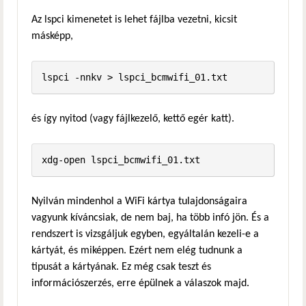
Az lspci kimenetet is lehet fájlba vezetni, kicsit
másképp,
és így nyitod (vagy fájlkezelő, kettő egér katt).
xdg-open lspci_bcmwifi_01.txt
Nyilván mindenhol a WiFi kártya tulajdonságaira
vagyunk kíváncsiak, de nem baj, ha több infó jön. És a
rendszert is vizsgáljuk egyben, egyáltalán kezeli-e a
kártyát, és miképpen. Ezért nem elég tudnunk a
tipusát a kártyának. Ez még csak teszt és
információszerzés, erre épülnek a válaszok majd.