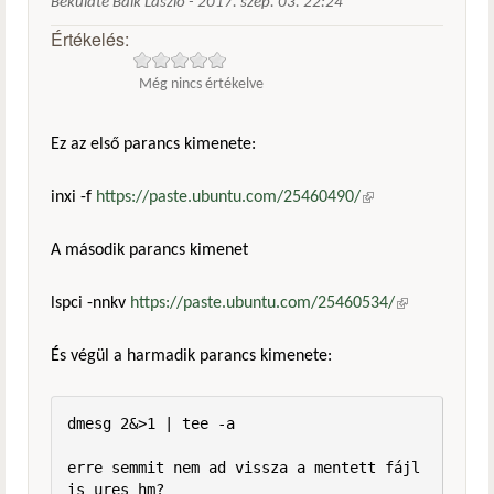
Beküldte
Balk László
-
2017. szep. 03. 22:24
Értékelés:
Még nincs értékelve
Ez az első parancs kimenete:
inxi -f
https://paste.ubuntu.com/25460490/
(külső
hivatkozás)
A második parancs kimenet
lspci -nnkv
https://paste.ubuntu.com/25460534/
(külső
hivatkozás)
És végül a harmadik parancs kimenete:
dmesg 2&>1 | tee -a 

erre semmit nem ad vissza a mentett fájl 
is ures hm?