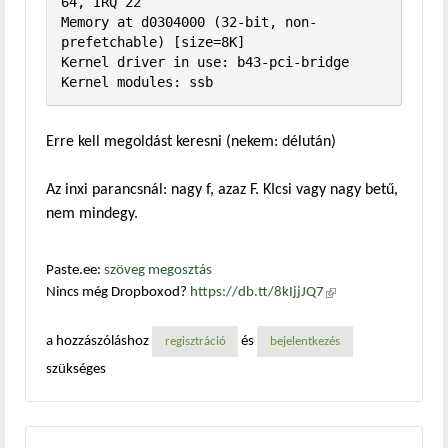
64, IRQ 22

Memory at d0304000 (32-bit, non-
prefetchable) [size=8K]

Kernel driver in use: b43-pci-bridge

Erre kell megoldást keresni (nekem: délután)
Az inxi parancsnál: nagy f, azaz F. KIcsi vagy nagy betű,
nem mindegy.
Paste.ee:
szöveg megosztás
Nincs még Dropboxod?
https://db.tt/8kIjjJQ7
(külső
hivatkozás)
a hozzászóláshoz
és
regisztráció
bejelentkezés
szükséges