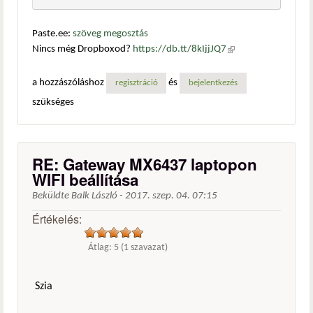
Paste.ee:
szöveg megosztás
Nincs még Dropboxod?
https://db.tt/8kIjjJQ7
(külső
hivatkozás)
a hozzászóláshoz
és
regisztráció
bejelentkezés
szükséges
RE: Gateway MX6437 laptopon
WIFI beállítása
Beküldte
Balk László
-
2017. szep. 04. 07:15
Értékelés:
Átlag:
5
(
1
szavazat)
Szia