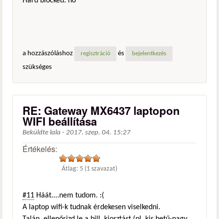
Hard blocked: no
a hozzászóláshoz
és
regisztráció
bejelentkezés
szükséges
RE: Gateway MX6437 laptopon
WIFI beállítása
Beküldte
lala
-
2017. szep. 04. 15:27
Értékelés:
Átlag:
5
(
1
szavazat)
#11
Háát....nem tudom. :(
A laptop wifi-k tudnak érdekesen viselkedni.