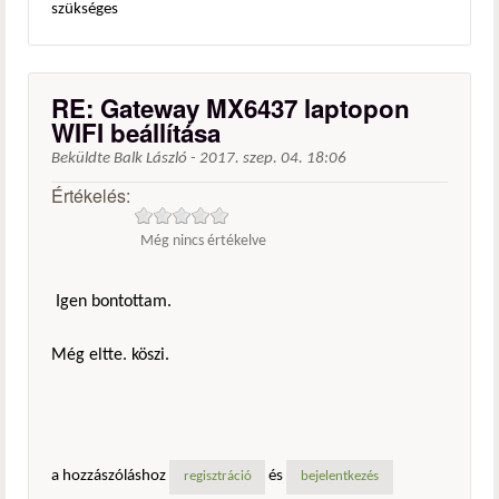
szükséges
RE: Gateway MX6437 laptopon
WIFI beállítása
Beküldte
Balk László
-
2017. szep. 04. 18:06
Értékelés:
Még nincs értékelve
Igen bontottam.
Még eltte. köszi.
a hozzászóláshoz
és
regisztráció
bejelentkezés