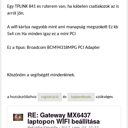
Egy TPLINK 841 es ruterem van, ha kábelen csatlakozok az is
arról jön.
A wifi kártya nagyobb mint ami manapság megszokott Ez kb
5x4 cm Ha minden igaz ez a mini PCI
Ez a típus: Broadcom BCM94318MPG PCI Adapter
Köszönöm a segitségét mindenkinek.
a hozzászóláshoz
és
szükséges
regisztráció
bejelentkezés
RE: Gateway MX6437
laptopon WIFI beállítása
Beküldte
kimarite
-
2017. szep. 03. 21:32