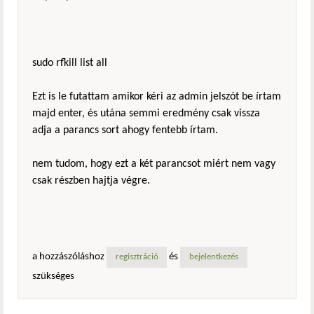
sudo rfkill list all
Ezt is le futattam amikor kéri az admin jelszót be írtam
majd enter, és utána semmi eredmény csak vissza
adja a parancs sort ahogy fentebb írtam.
nem tudom, hogy ezt a két parancsot miért nem vagy
csak részben hajtja végre.
a hozzászóláshoz
és
regisztráció
bejelentkezés
szükséges