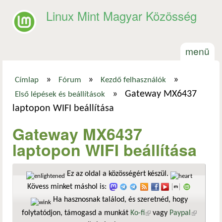
Ugrás a tartalomra
Linux Mint Magyar Közösség
menü
»
»
»
Címlap
Fórum
Kezdő felhasználók
Jelenlegi hely
»
Gateway MX6437
Első lépések és beállítások
laptopon WIFI beállítása
Gateway MX6437
laptopon WIFI beállítása
Ez az oldal a közösségért készül.
Kövess minket máshol is:
Ha hasznosnak találod, és szeretnéd, hogy
folytatódjon, támogasd a munkát
Ko-fi
(külső hivatkozás)
vagy
Paypal
(külső