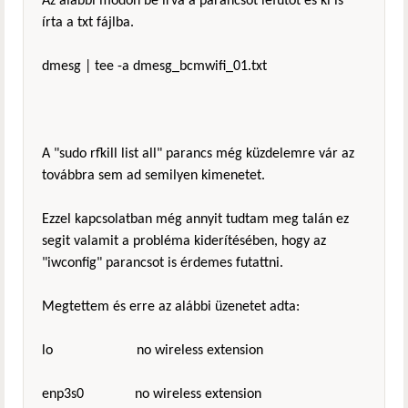
Az alábbi módon be írva a parancsot lefutot és ki is
írta a txt fájlba.
dmesg | tee -a dmesg_bcmwifi_01.txt
A "sudo rfkill list all" parancs még küzdelemre vár az
továbbra sem ad semilyen kimenetet.
Ezzel kapcsolatban még annyit tudtam meg talán ez
segit valamit a probléma kiderítésében, hogy az
"iwconfig" parancsot is érdemes futattni.
Megtettem és erre az alábbi üzenetet adta:
lo no wireless extension
enp3s0 no wireless extension