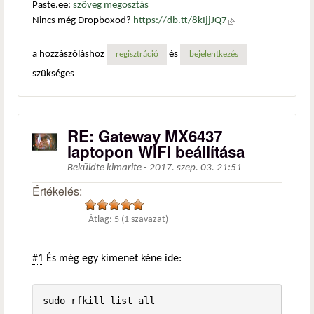
Paste.ee:
szöveg megosztás
Nincs még Dropboxod?
https://db.tt/8kIjjJQ7
(külső
hivatkozás)
a hozzászóláshoz
és
regisztráció
bejelentkezés
szükséges
RE: Gateway MX6437
laptopon WIFI beállítása
Beküldte
kimarite
-
2017. szep. 03. 21:51
Értékelés:
Átlag:
5
(
1
szavazat)
#1
És még egy kimenet kéne ide: