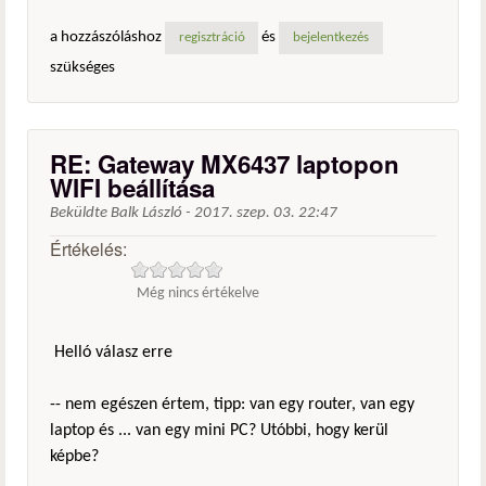
a hozzászóláshoz
és
regisztráció
bejelentkezés
szükséges
RE: Gateway MX6437 laptopon
WIFI beállítása
Beküldte
Balk László
-
2017. szep. 03. 22:47
Értékelés:
Még nincs értékelve
Helló válasz erre
-- nem egészen értem, tipp: van egy router, van egy
laptop és ... van egy mini PC? Utóbbi, hogy kerül
képbe?