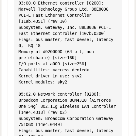
03:00.0 Ethernet controller [0200]: 
Marvell Technology Group Ltd. 88E8036 
PCI-E Fast Ethernet Controller 
[11ab:4351] (rev 10)

Subsystem: Gateway, Inc. 88E8036 PCI-E 
Fast Ethernet Controller [107b:0300]

Flags: bus master, fast devsel, latency 
0, IRQ 18

Memory at d0200000 (64-bit, non-
prefetchable) [size=16K]

I/O ports at a000 [size=256]

Capabilities: <access denied>

Kernel driver in use: sky2

Kernel modules: sky2

05:02.0 Network controller [0280]: 
Broadcom Corporation BCM4318 [AirForce 
One 54g] 802.11g Wireless LAN Controller 
[14e4:4318] (rev 02)

Subsystem: Broadcom Corporation Gateway 
7510GX [14e4:0449]

Flags: bus master, fast devsel, latency 