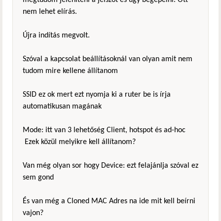
megtudom jeleniteni a jelszót és úgy begépelni. Ott
nem lehet elírás.
Újra indítás megvolt.
Szóval a kapcsolat beállításoknál van olyan amit nem
tudom mire kellene állítanom
SSID ez ok mert ezt nyomja ki a ruter be is írja
automatikusan magának
Mode: itt van 3 lehetőség Client, hotspot és ad-hoc
Ezek közül melyikre kell állítanom?
Van még olyan sor hogy Device: ezt felajánlja szóval ez
sem gond
És van még a Cloned MAC Adres na ide mit kell beírni
vajon?