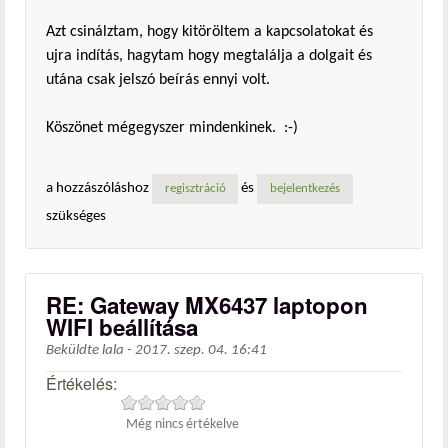
Azt csinálztam, hogy kitöröltem a kapcsolatokat és
ujra indítás, hagytam hogy megtalálja a dolgait és
utána csak jelszó beírás ennyi volt.
Köszönet mégegyszer mindenkinek. :-)
a hozzászóláshoz
és
regisztráció
bejelentkezés
szükséges
RE: Gateway MX6437 laptopon
WIFI beállítása
Beküldte
lala
-
2017. szep. 04. 16:41
Értékelés:
Még nincs értékelve