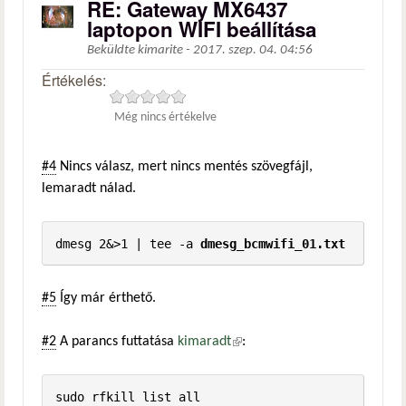
RE: Gateway MX6437
laptopon WIFI beállítása
Beküldte
kimarite
-
2017. szep. 04. 04:56
Értékelés:
Még nincs értékelve
#4
Nincs válasz, mert nincs mentés szövegfájl,
lemaradt nálad.
dmesg 2&>1 | tee -a 
dmesg_bcmwifi_01.txt
#5
Így már érthető.
#2
A parancs futtatása
kimaradt
(külső hivatkozás)
: