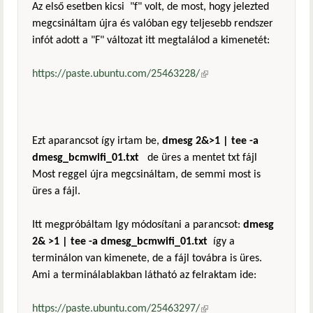
Az első esetben kicsi "f" volt, de most, hogy jelezted
megcsináltam újra és valóban egy teljesebb rendszer
infót adott a "F" változat itt megtalálod a kimenetét:
https://paste.ubuntu.com/25463228/
(külső hivatkozás)
Ezt aparancsot így irtam be,
dmesg 2&>1 | tee -a
dmesg_bcmwifi_01.txt
de üres a mentet txt fájl
Most reggel újra megcsináltam, de semmi most is
üres a fájl.
Itt megpróbáltam Igy módosítani a parancsot:
dmesg
2& >1 | tee -a dmesg_bcmwifi_01.txt
így a
terminálon van kimenete, de a fájl továbra is üres.
Ami a terminálablakban látható az felraktam ide:
https://paste.ubuntu.com/25463297/
(külső hivatkozás)