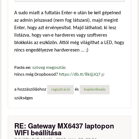
A sudo miatt a futtatás Enter-e után be kell gépelned
az admin jelszavad (nem fog látszani), majd megint
Enter, hogy azt érvényesítsd. Majd láthatod, ki lesz
listázva, hogy van-e hardveres vagy szoftveres
blokkolás az eszközön. Attól még világíthat a LED, hogy
nincs engedélyezve hardveresen ... ;)
Paste.ee:
szöveg megosztás
Nincs még Dropboxod?
https://db.tt/8kIjjJQ7
(külső
hivatkozás)
a hozzászóláshoz
és
regisztráció
bejelentkezés
szükséges
RE: Gateway MX6437 laptopon
WIFI beállítása