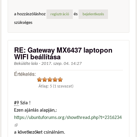
a hozzászóláshoz
és
regisztráció
bejelentkezés
szükséges
RE: Gateway MX6437 laptopon
WIFI beállítása
Beküldte
lala
-
2017. szep. 04. 14:27
Értékelés:
Átlag:
5
(
1
szavazat)
#9
Szia !
Ezen ajánlás alapján,:
https://ubuntuforums.org/showthread.php?t=2316234
(külső hivatkozás)
a következőket csinálnám.