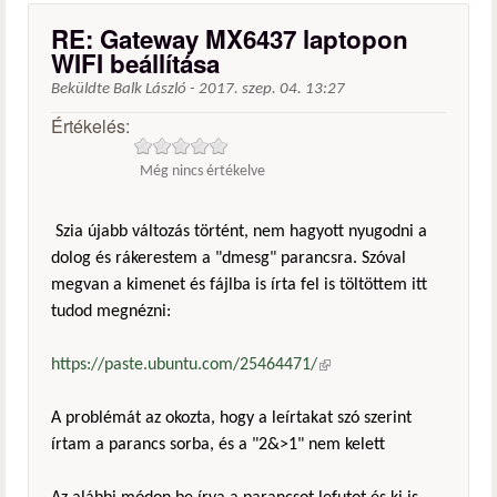
RE: Gateway MX6437 laptopon
WIFI beállítása
Beküldte
Balk László
-
2017. szep. 04. 13:27
Értékelés:
Még nincs értékelve
Szia újabb változás történt, nem hagyott nyugodni a
dolog és rákerestem a "dmesg" parancsra. Szóval
megvan a kimenet és fájlba is írta fel is töltöttem itt
tudod megnézni:
https://paste.ubuntu.com/25464471/
(külső hivatkozás)
A problémát az okozta, hogy a leírtakat szó szerint
írtam a parancs sorba, és a "2&>1" nem kelett