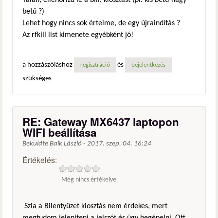
Talán, ellenőrizd le a bill. kiosztást (pl. kis betű-nagy
betű ?)
Lehet hogy nincs sok értelme, de egy újraindítás ?
Az rfkill list kimenete egyébként jó!
a hozzászóláshoz
és
regisztráció
bejelentkezés
szükséges
RE: Gateway MX6437 laptopon
WIFI beállítása
Beküldte
Balk László
-
2017. szep. 04. 16:24
Értékelés:
Még nincs értékelve
Szia a Bilentyüzet kiosztás nem érdekes, mert