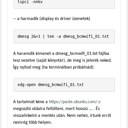
-- a harmadik (display és driver üzenetek)
A haramdik kimenet a dmesg_bcmwifi_01.txt fájlba
lesz vezetve (saját könyvtár), de meg is jelenik neked.
Így nyitod meg (ha terminálban próbálnád):
xdg-open dmesg_bcmwifi_01.txt
A tartalmát kéne a
https://paste.ubuntu.com/
(külső
megosztó oldalra feltölteni, mert hosszú ... . És
hivatkozás)
visszalinkelni a mentés után. Nem nehéz, írtunk erről
nemrég több helyen.