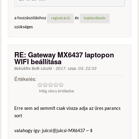
a hozzászóláshoz
és
regisztráció
bejelentkezés
szükséges
RE: Gateway MX6437 laptopon
WIFI beállítása
Beküldte
Balk László
-
2017. szep. 03. 22:33
Értékelés:
Még nincs értékelve
Erre sem ad semmit csak vissza adja az üres parancs
sort
valahogy így: julcsi@julcsi-MX6437 ~ $