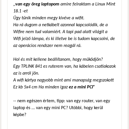
„
van egy öreg laptopom
amire felraktam a Linux Mint
18.1 -et
Úgy tűnik minden megy kivéve a wifit.
Ha rá dugom a netkábelt azonnal kapcsolódik, de a
Wifire nem tud valamiért. A tapi pad alatt világit a
Wifi jelző lámpa, és ki illetve be is tudom kapcsolni, de
az operácios rendszer nem reagál rá.
Hol és mit kellene beállítanom, hogy működjön?
Egy TPLINK 841 es ruterem van, ha kábelen csatlakozok
az is arról jön.
A wifi kártya nagyobb mint ami manapság megszokott
Ez kb 5x4 cm Ha minden igaz
ez a mini PCI”
-- nem egészen értem, tipp: van egy router, van egy
laptop és ... van egy mini PC? Utóbbi, hogy kerül
képbe?