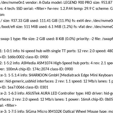
 /dev/nvme0n1 vendor: A-Data model: LEGEND 900 PRO size: 953.87 
 4 tech: SSD serial: <filter> fw-rev: 1.2.P.44 temp: 29.9 C scheme: 
ion:
/ size: 937.33 GiB used: 111.41 GiB (11.9%) fs: ext4 dev: /dev/nvme
/boot/efi size: 511 MiB used: 6.1 MiB (1.2%) fs: vfat dev: /dev/nvm
swap-1 type: file size: 2 GiB used: 8 KiB (0.0%) priority: -2 file: /swapf
 1-0:1 info: hi-speed hub with single TT ports: 12 rev: 2.0 speed: 48
ID: 1d6b:0002 class-ID: 0900
 1-5:2 info: ASMedia ASM1074 High-Speed hub ports: 4 rev: 2.1 spe
: 100mA chip-ID: 174c:2074 class-ID: 0900
e-1: 1-5.1:4 info: SHARKOON GmbH [Mediatrack Edge Mini Keyboard
: hid-generic,usbhid interfaces: 2 rev: 1.1 speed: 12 Mb/s lanes: 
ID: 1ea7:0066 class-ID: 0301
-2: 1-6:3 info: ASUSTek AURA LED Controller type: HID driver: hid-g
aces: 2 rev: 2.0 speed: 12 Mb/s lanes: 1 power: 16mA chip-ID: 0b05:
: <filter>
e-3: 1-7:5 info: SiGma Micro XM102K Optical Wheel Mouse type: m