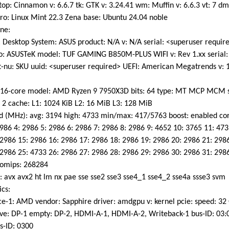
p: Cinnamon v: 6.6.7 tk: GTK v: 3.24.41 wm: Muffin v: 6.6.3 vt: 7 dm
o: Linux Mint 22.3 Zena base: Ubuntu 24.04 noble
ne:
Desktop System: ASUS product: N/A v: N/A serial: <superuser requir
 ASUSTeK model: TUF GAMING B850M-PLUS WIFI v: Rev 1.xx serial: 
nu: SKU uuid: <superuser required> UEFI: American Megatrends v: 
 16-core model: AMD Ryzen 9 7950X3D bits: 64 type: MT MCP MCM s
2 cache: L1: 1024 KiB L2: 16 MiB L3: 128 MiB
 (MHz): avg: 3194 high: 4733 min/max: 417/5763 boost: enabled cor
6 4: 2986 5: 2986 6: 2986 7: 2986 8: 2986 9: 4652 10: 3765 11: 473
986 15: 2986 16: 2986 17: 2986 18: 2986 19: 2986 20: 2986 21: 2986
986 25: 4733 26: 2986 27: 2986 28: 2986 29: 2986 30: 2986 31: 298
mips: 268284
 avx avx2 ht lm nx pae sse sse2 sse3 sse4_1 sse4_2 sse4a ssse3 svm
cs:
-1: AMD vendor: Sapphire driver: amdgpu v: kernel pcie: speed: 32 G
e: DP-1 empty: DP-2, HDMI-A-1, HDMI-A-2, Writeback-1 bus-ID: 03:0
-ID: 0300