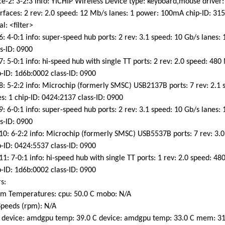
-2: 3-2:3 info: YICHIP Wireless Device type: keyboard,mouse driver:
aces: 2 rev: 2.0 speed: 12 Mb/s lanes: 1 power: 100mA chip-ID: 315
: <filter>
 4-0:1 info: super-speed hub ports: 2 rev: 3.1 speed: 10 Gb/s lanes: 
-ID: 0900
 5-0:1 info: hi-speed hub with single TT ports: 2 rev: 2.0 speed: 480
ID: 1d6b:0002 class-ID: 0900
 5-2:2 info: Microchip (formerly SMSC) USB2137B ports: 7 rev: 2.1
 1 chip-ID: 0424:2137 class-ID: 0900
 6-0:1 info: super-speed hub ports: 2 rev: 3.1 speed: 10 Gb/s lanes: 
-ID: 0900
: 6-2:2 info: Microchip (formerly SMSC) USB5537B ports: 7 rev: 3.0 
ID: 0424:5537 class-ID: 0900
: 7-0:1 info: hi-speed hub with single TT ports: 1 rev: 2.0 speed: 48
ID: 1d6b:0002 class-ID: 0900
s:
m Temperatures: cpu: 50.0 C mobo: N/A
peeds (rpm): N/A
device: amdgpu temp: 39.0 C device: amdgpu temp: 33.0 C mem: 31.0