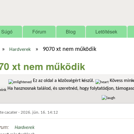
Ugrás a tartalomra
Súgó
Fórum
Blog
Letöltések
»
»
9070 xt nem működik
Hardverek
70 xt nem működik
Ez az oldal a közösségért készül.
Kövess minke
Ha hasznosnak találod, és szeretnéd, hogy folytatódjon, támoga
dte
cacater
-
2026. jún. 16. 14:12
rum:
Hardverek