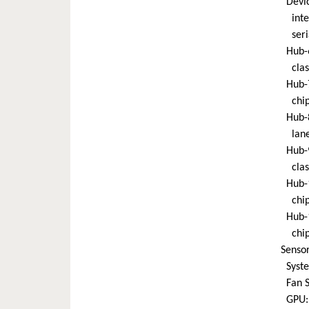
Device
interf
serial
Hub-6:
class
Hub-7:
chip-
Hub-8:
lanes:
Hub-9:
class
Hub-10
chip-
Hub-11
chip-
Sensor
Syste
Fan S
GPU: 