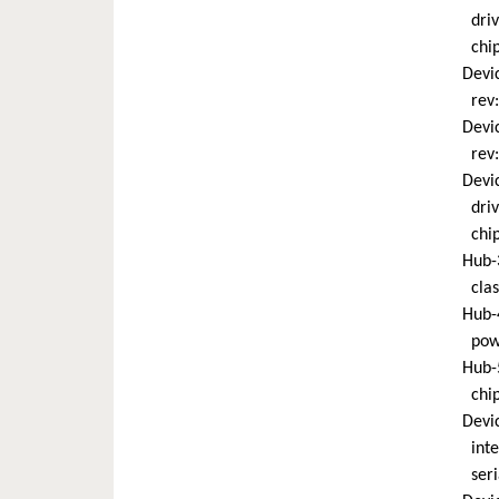
driver
chip-
Device
rev: 2
Device
rev: 2
Devic
driver
chip-
Hub-3:
class
Hub-4:
power
Hub-5:
chip-
Device
interf
serial