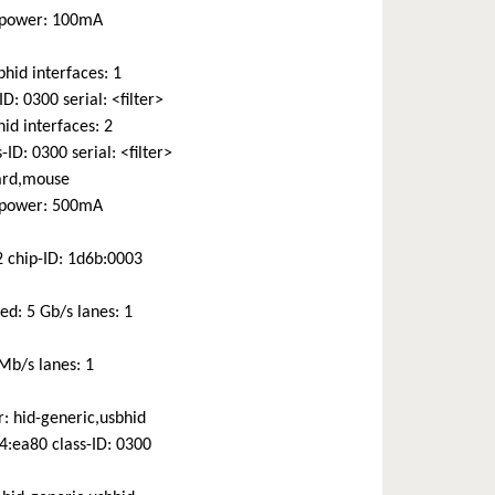
1 power: 100mA
hid interfaces: 1
: 0300 serial: <filter>
id interfaces: 2
D: 0300 serial: <filter>
oard,mouse
1 power: 500mA
2 chip-ID: 1d6b:0003
d: 5 Gb/s lanes: 1
 Mb/s lanes: 1
: hid-generic,usbhid
4:ea80 class-ID: 0300