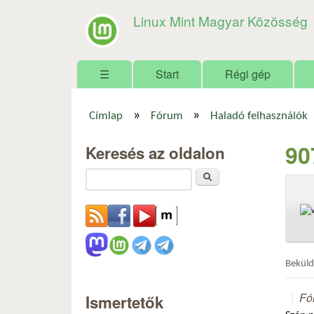
Linux Mint Magyar Közösség
Főmenü
☰
Start
Régi gép
»
»
Címlap
Fórum
Haladó felhasználók
Jelenlegi hely
90
Keresés az oldalon
Keresés
Bekül
Fó
Ismertetők