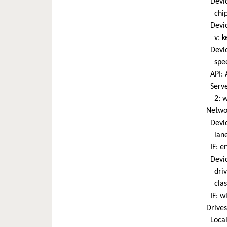
Device
chip-
Devic
v: ker
Devic
speed:
API: A
Server
2: wir
Netwo
Device
lanes:
IF: en
Devic
driver
class
IF: wl
Drives
Local 