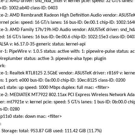
-1: AMD driver: snd_hda_intel v: kernel pcie: speed: 32 GT/s lanes: 
ID: 1002:ab40 class-ID: 0403
e-2: AMD Rembrandt Radeon High Definition Audio vendor: ASUSTeK 
nel pcie: speed: 16 GT/s lanes: 16 bus-ID: 0e:00.1 chip-ID: 1002:164
e-3: AMD Family 17h/19h HD Audio vendor: ASUSTeK driver: snd_hda_i
 16 GT/s lanes: 16 bus-ID: 0e:00.6 chip-ID: 1022:15e3 class-ID: 040
LSA v: k6.17.0-35-generic status: kernel-api
-1: PipeWire v: 1.0.5 status: active with: 1: pipewire-pulse status: ac
eplumber status: active 3: pipewire-alsa type: plugin
rk:
-1: Realtek RTL8125 2.5GbE vendor: ASUSTeK driver: r8169 v: kernel
 1 port: e000 bus-ID: 0a:00.0 chip-ID: 10ec:8125 class-ID: 0200
o1 state: up speed: 1000 Mbps duplex: full mac: <filter>
e-2: MEDIATEK MT7922 802.11ax PCI Express Wireless Network Ada
: mt7921e v: kernel pcie: speed: 5 GT/s lanes: 1 bus-ID: 0b:00.0 chi
-ID: 0280
p11s0 state: down mac: <filter>
:
Storage: total: 953.87 GiB used: 111.42 GiB (11.7%)