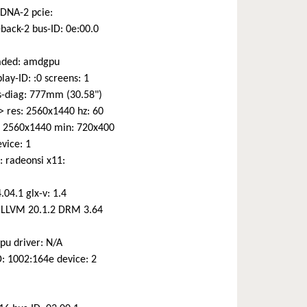
RDNA-2 pcie:
back-2 bus-ID: 0e:00.0
loaded: amdgpu
ay-ID: :0 screens: 1
s-diag: 777mm (30.58")
> res: 2560x1440 hz: 60
: 2560x1440 min: 720x400
vice: 1
: radeonsi x11:
04.1 glx-v: 1.4
 LLVM 20.1.2 DRM 3.64
gpu driver: N/A
D: 1002:164e device: 2