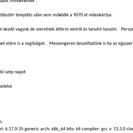
napot mindenkinek .
töbszöri telepítés után sem működik a 9070 xt videokártya.
 kezdő vagyok de szeretnék áttérni winről és tanulni tanulni. Persze
et előre is a segítséget. Messengeren beszélhatünk is ha az egysze
bi szép napot
adatai
m:
: 6.17.0-35-generic arch: x86_64 bits: 64 compiler: gcc v: 13.3.0 clo