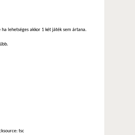
 ha lehetséges akkor 1 két játék sem ártana.
rűbb.
cksource: tsc