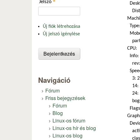
*
Jelszó
Deskto
Distr
Machi
Type: 
Új fiók létrehozása
Mobo:
Új jelszó igénylése
part-
CPU:
Info:
rev: 
Speed
Navigáció
3: 298
14: 2
Fórum
24: 2
Friss bejegyzések
bogo
Fórum
Flags:
Blog
Graphi
Linux-os fórum
Device
Linux-os hír és blog
activ
Linux-os blog
class