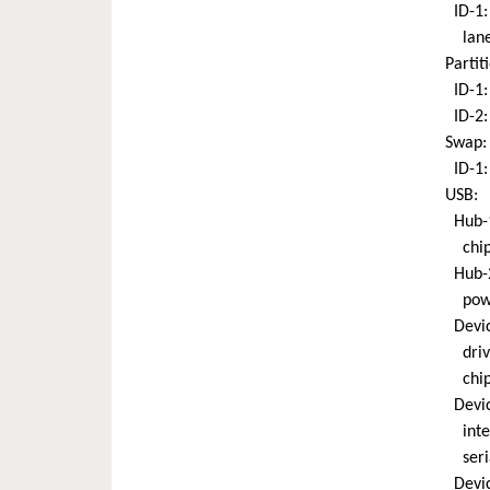
ID-1:
lanes:
Partit
ID-1: 
ID-2: 
Swap:
ID-1: 
USB:
Hub-1:
chip-
Hub-2:
power
Devic
driver
chip-
Device
interf
serial
Devic