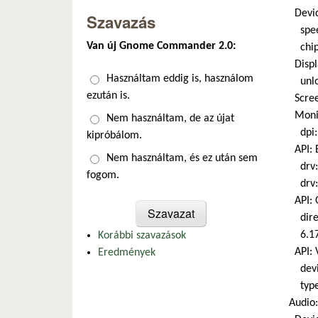
Devic
Szavazás
speed:
Van új Gnome Commander 2.0:
chip-
Displa
Választások
Használtam eddig is, használom
unload
ezután is.
Screen
Monito
Nem használtam, de az újat
dpi: 
kipróbálom.
API: E
Nem használtam, és ez után sem
drv: r
fogom.
drv: 
API: O
direc
6.17.
Korábbi szavazások
API: V
Eredmények
device
type:
Audio: