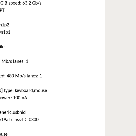
GiB speed: 63.2 Gb/s
GPT
0n1p2
e0n1p1
ile
0 Mb/s lanes: 1
ed: 480 Mb/s lanes: 1
] type: keyboard,mouse
1 power: 100mA
eneric,usbhid
19af class-ID: 0300
ouse