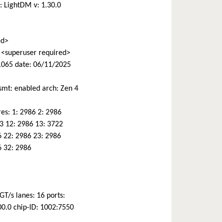
: LightDM v: 1.30.0
ed>
<superuser required>
1065 date: 06/11/2025
mt: enabled arch: Zen 4
es: 1: 2986 2: 2986
3 12: 2986 13: 3722
 22: 2986 23: 2986
6 32: 2986
T/s lanes: 16 ports:
0.0 chip-ID: 1002:7550