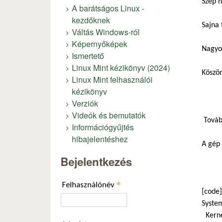
Szép 
A barátságos Linux -
kezdőknek
Sajna 
Váltás Windows-ról
Képernyőképek
Nagyon
Ismertető
Linux Mint kézikönyv (2024)
Köszön
Linux Mint felhasználói
kézikönyv
Verziók
Videók és bemutatók
Továb
Információgyűjtés
hibajelentéshez
A gép 
Bejelentkezés
*
Felhasználónév
[code]
Syste
Kernel