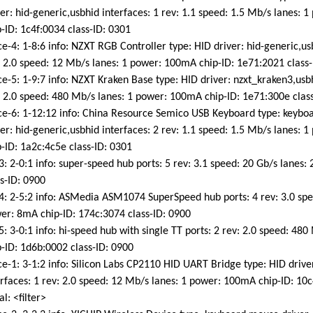
: hid-generic,usbhid interfaces: 1 rev: 1.1 speed: 1.5 Mb/s lanes: 
ID: 1c4f:0034 class-ID: 0301
-4: 1-8:6 info: NZXT RGB Controller type: HID driver: hid-generic,usb
.0 speed: 12 Mb/s lanes: 1 power: 100mA chip-ID: 1e71:2021 class-ID
-5: 1-9:7 info: NZXT Kraken Base type: HID driver: nzxt_kraken3,usbh
.0 speed: 480 Mb/s lanes: 1 power: 100mA chip-ID: 1e71:300e class-I
e-6: 1-12:12 info: China Resource Semico USB Keyboard type: keyb
: hid-generic,usbhid interfaces: 2 rev: 1.1 speed: 1.5 Mb/s lanes: 
ID: 1a2c:4c5e class-ID: 0301
 2-0:1 info: super-speed hub ports: 5 rev: 3.1 speed: 20 Gb/s lanes: 
-ID: 0900
 2-5:2 info: ASMedia ASM1074 SuperSpeed hub ports: 4 rev: 3.0 spee
: 8mA chip-ID: 174c:3074 class-ID: 0900
 3-0:1 info: hi-speed hub with single TT ports: 2 rev: 2.0 speed: 480
ID: 1d6b:0002 class-ID: 0900
-1: 3-1:2 info: Silicon Labs CP2110 HID UART Bridge type: HID driver
aces: 1 rev: 2.0 speed: 12 Mb/s lanes: 1 power: 100mA chip-ID: 10c
: <filter>