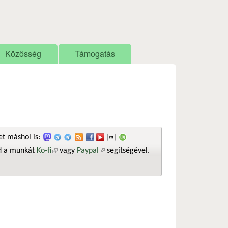
Közösség
Támogatás
t máshol is:
sd a munkát
Ko-fi
(külső hivatkozás)
vagy
Paypal
(külső hivatkozás)
segítségével.