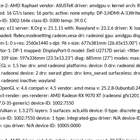
e-2: AMD Raphael vendor: ASUSTeK driver: amdgpu v: kernel arch: 
 16 GT/s lanes: 16 ports: active: none empty: DP-3,HDMI-A-3,Write
ID: 1002:164e class-ID: 0300 temp: 39.0 C
y: x11 server: X.Org v: 21.1.11 with: Xwayland v: 23.2.6 driver: X: 
ed: fbdev,modesetting,radeon,vesa dri: radeonsi gpu: amdgpu displ
-1: 0 s-res: 2560x1440 s-dpi: 96 s-size: 677x381mm (26.65x15.00") 
r-1: DP-1 mapped: DisplayPort-0 model: Dell U2717D serial: <filter
109 size: 597x336mm (23.5x13.23") diag: 685mm (27") modes: max
GL v: 1.5 hw: drv: amd radeonsi platforms: device: 0 drv: radeonsi de
adeonsi device: 2 drv: swrast gbm: drv: kms_swrast surfaceless: drv
radeonsi inactive: wayland
penGL v: 4.6 compat-v: 4.5 vendor: amd mesa v: 25.2.8-0ubuntu0.24.
t-render: yes renderer: AMD Radeon RX 9070 XT (radeonsi gfx1201
0-35-generic) device-ID: 1002:7550
ulkan v: 1.3.275 layers: 3 surfaces: xcb,xlib device: 0 type: discrete-
-ID: 1002:7550 device: 1 type: integrated-gpu driver: N/A device-I
 cpu driver: N/A device-ID: 10005:0000