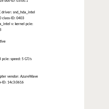
16 bus-ID: 03:00.1
driver: snd_hda_intel
0 class-ID: 0403
ntel v: kernel pcie:
3
tive
 pcie: speed: 5 GT/s
pter vendor: AzureWave
p-ID: 14c3:0616