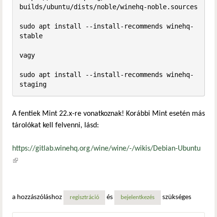
builds/ubuntu/dists/noble/winehq-noble.sources

sudo apt install --install-recommends winehq-
stable

vagy

sudo apt install --install-recommends winehq-
staging
A fentiek Mint 22.x-re vonatkoznak! Korábbi Mint esetén más
tárolókat kell felvenni, lásd:
https://gitlab.winehq.org/wine/wine/-/wikis/Debian-Ubuntu
(külső hivatkozás)
a hozzászóláshoz
és
szükséges
regisztráció
bejelentkezés