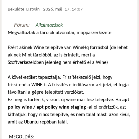
Beküldte
T.István
-
2026. máj. 17. 14:07
Fórum:
Alkalmazások
Megváltoztak a tárolók útvonalai, mappaszerkezete.
Ezért akinek Wine telepítve van WineHq forrásból (de lehet
akinek Mint tárolóból, az is érintett, mert a
Szoftverkezelőben jelenleg nem érhető el a Wine)
A következőket tapasztalja: Frissítéskezelő jelzi, hogy
frissítené a WINE-t. A frissítés elindításakor azt jelzi, el fogja
távolítani a gépre telepített verziókat.
Ez meg is történik, viszont új wine már lesz telepítve. Ha
apt
policy wine / apt policy wine-staging
-al ellenőrizzük, azt
láthatjuk, hogy nincs telepítve, és nem talál mást, azon kívül,
amit az Ubuntu repóban talál.
MEGOLDÁS: