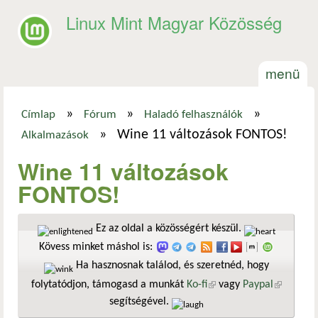
Ugrás a tartalomra
Linux Mint Magyar Közösség
menü
»
»
»
Címlap
Fórum
Haladó felhasználók
Jelenlegi hely
»
Wine 11 változások FONTOS!
Alkalmazások
Wine 11 változások
FONTOS!
Ez az oldal a közösségért készül.
Kövess minket máshol is:
Ha hasznosnak találod, és szeretnéd, hogy
folytatódjon, támogasd a munkát
Ko-fi
(külső hivatkozás)
vagy
Paypal
(külső
segítségével.
hivatkozá