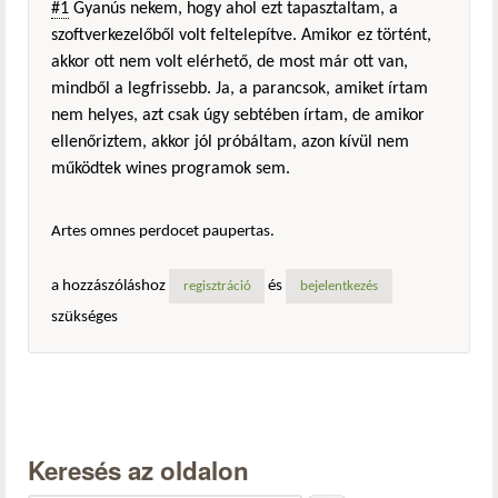
#1
Gyanús nekem, hogy ahol ezt tapasztaltam, a
szoftverkezelőből volt feltelepítve. Amikor ez történt,
akkor ott nem volt elérhető, de most már ott van,
mindből a legfrissebb. Ja, a parancsok, amiket írtam
nem helyes, azt csak úgy sebtében írtam, de amikor
ellenőriztem, akkor jól próbáltam, azon kívül nem
működtek wines programok sem.
Artes omnes perdocet paupertas.
a hozzászóláshoz
és
regisztráció
bejelentkezés
szükséges
Keresés az oldalon