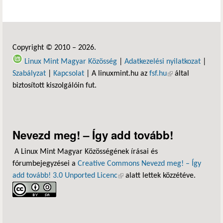
Copyright © 2010 – 2026.
Linux Mint Magyar Közösség
|
Adatkezelési nyilatkozat
|
Szabályzat
|
Kapcsolat
| A linuxmint.hu az
fsf.hu
(külső hivatkozás)
által
biztosított kiszolgálóin fut.
Nevezd meg! – Így add tovább!
A Linux Mint Magyar Közösségének írásai és
fórumbejegyzései a
Creative Commons Nevezd meg! – Így
add tovább! 3.0 Unported Licenc
(külső hivatkozás)
alatt lettek közzétéve.