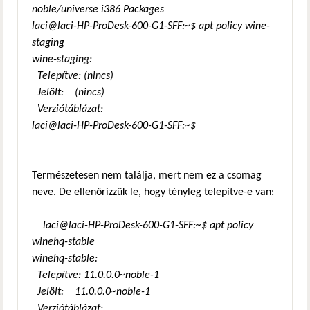
noble/universe i386 Packages
hivatkozás)
laci@laci-HP-ProDesk-600-G1-SFF:~$ apt policy wine-
staging
wine-staging:
Telepítve: (nincs)
Jelölt: (nincs)
Verziótáblázat:
laci@laci-HP-ProDesk-600-G1-SFF:~$
Természetesen nem találja, mert nem ez a csomag
neve. De ellenőrizzük le, hogy tényleg telepítve-e van:
laci@laci-HP-ProDesk-600-G1-SFF:~$ apt policy
winehq-stable
winehq-stable:
Telepítve: 11.0.0.0~noble-1
Jelölt: 11.0.0.0~noble-1
Verziótáblázat: