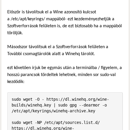
Először is távolítsuk el a Wine azonosító kulcsot
a /etc/apt/keyrings/ mappából- ezt kezdeményezhetjük a
Szoftverforrások felületen is, de ezt biztosabb ha a mappából
töröljük.
Másodszor távolítsuk el a Szoftverforrások felületen a
További csomagtárolók alatt a Winehq tárolót.
ezt követően írjuk be egymás után a terminálba / figyelem, a
hosszú parancsok tördeltek lehetnek, minden sor sudo-val
kezdődik:
sudo wget -O - https://dl.winehq.org/wine-
builds/winehq.key | sudo gpg --dearmor -o 
/etc/apt/keyrings/winehq-archive.key

sudo wget -NP /etc/apt/sources.list.d/ 
https://dl.winehq.org/wine-