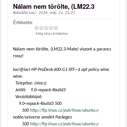
Nálam nem törölte, (LM22.3
Beküldte
Laci
-
2026. máj. 21. 22:21
Értékelés:
Még nincs értékelve
Nálam nem törölte, (LM22.3-Mate) viszont a parancs
rossz!
laci@laci-HP-ProDesk-600-G1-SFF:~$ apt policy wine
wine:
Telepítve: (nincs)
Jelölt: 9.0~repack-4build3
Verziótáblázat:
9.0~repack-4build3 500
500
http://ftp.linux.cz/pub/linux/ubuntu
(külső
noble/universe amd64 Packages
hivatkozás)
500
http://ftp.linux.cz/pub/linux/ubuntu
(külső