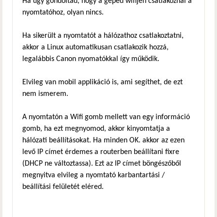
Ha úgy gondoltad, hogy a géped wifijén csatlakoznál a
nyomtatóhoz, olyan nincs.
Ha sikerült a nyomtatót a hálózathoz csatlakoztatni,
akkor a Linux automatikusan csatlakozik hozzá,
legalábbis Canon nyomatókkal így működik.
Elvileg van mobil applikáció is, ami segíthet, de ezt
nem ismerem.
A nyomtatón a Wifi gomb mellett van egy információ
gomb, ha ezt megnyomod, akkor kinyomtatja a
hálózati beállításokat. Ha minden OK. akkor az ezen
levő IP címet érdemes a routerben beállítani fixre
(DHCP ne változtassa). Ezt az IP címet böngészőből
megnyitva elvileg a nyomtató karbantartási /
beállítási felületét eléred.