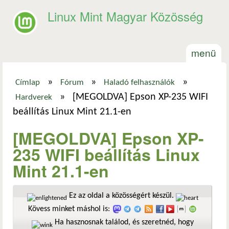
Ugrás a tartalomra
Linux Mint Magyar Közösség
menü
»
»
»
Címlap
Fórum
Haladó felhasználók
Jelenlegi hely
»
[MEGOLDVA] Epson XP-235 WIFI
Hardverek
beállítás Linux Mint 21.1-en
[MEGOLDVA] Epson XP-
235 WIFI beállítás Linux
Mint 21.1-en
Ez az oldal a közösségért készül.
Kövess minket máshol is:
Ha hasznosnak találod, és szeretnéd, hogy