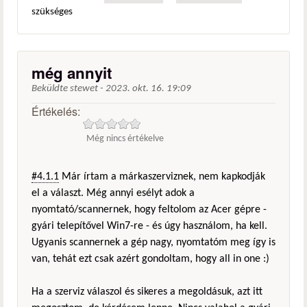
szükséges
még annyit
Beküldte
stewet
-
2023. okt. 16. 19:09
Értékelés:
Még nincs értékelve
#4.1.1
Már írtam a márkaszerviznek, nem kapkodják
el a választ. Még annyi esélyt adok a
nyomtató/scannernek, hogy feltolom az Acer gépre -
gyári telepítővel Win7-re - és úgy használom, ha kell.
Ugyanis scannernek a gép nagy, nyomtatóm meg így is
van, tehát ezt csak azért gondoltam, hogy all in one :)
Ha a szerviz válaszol és sikeres a megoldásuk, azt itt