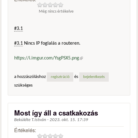
Még nincs értékelve
#3.1
#3.1
Nincs IP foglalás a routeren.
https://i.imgur.com/YsgPSX5.png
(külső hivatkozás)
a hozzászóláshoz
és
regisztráció
bejelentkezés
szükséges
Most így áll a csatkakozás
Beküldte
T.István
-
2023. okt. 15. 17:39
Értékelés: