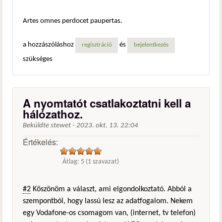
Artes omnes perdocet paupertas.
a hozzászóláshoz
és
regisztráció
bejelentkezés
szükséges
A nyomtatót csatlakoztatni kell a
hálózathoz.
Beküldte
stewet
-
2023. okt. 13. 22:04
Értékelés:
Átlag:
5
(
1
szavazat)
#2
Köszönöm a választ, ami elgondolkoztató. Abból a
szempontból, hogy lassú lesz az adatfogalom. Nekem
egy Vodafone-os csomagom van, (internet, tv telefon)