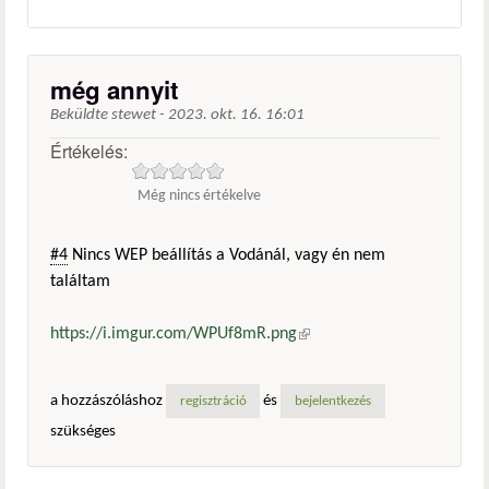
még annyit
Beküldte
stewet
-
2023. okt. 16. 16:01
Értékelés:
Még nincs értékelve
#4
Nincs WEP beállítás a Vodánál, vagy én nem
találtam
https://i.imgur.com/WPUf8mR.png
(külső hivatkozás)
a hozzászóláshoz
és
regisztráció
bejelentkezés
szükséges