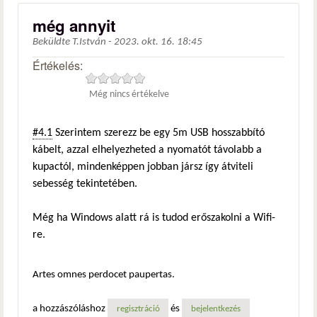
még annyit
Beküldte
T.István
-
2023. okt. 16. 18:45
Értékelés:
Még nincs értékelve
#4.1
Szerintem szerezz be egy 5m USB hosszabbító
kábelt, azzal elhelyezheted a nyomatót távolabb a
kupactól, mindenképpen jobban jársz így átviteli
sebesség tekintetében.
Még ha Windows alatt rá is tudod erőszakolni a Wifi-
re.
Artes omnes perdocet paupertas.
a hozzászóláshoz
és
regisztráció
bejelentkezés