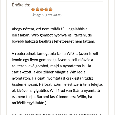
Értékelés:
Átlag:
5
(
1
szavazat)
Ahogy nézem, ezt nem tolták túl, legalábbis a
leírásában. WPS gombot nyomva kell tartani, de
bővebb hálózati beállítás lehetőséget nem láttam.
A routerednek támogatnia kell a WPS-t, (azon is kell
lennie egy ilyen gombnak). Nyomni kell először a
routeren levő gombot, majd a nyomtatón is. Ha
csatlakozott, akkor zölden világít a Wifi led a
nyomtatón. Hálózati nyomtatást csak eztán tudsz
kezdeményezni. Hálózati szkennelést szerintem felejtsd
el, kivéve ha gigabites Wifi 6-od van (bár a nyomtató
ezt nem tudja. Baromi lassú kommersz Wifin, ha
működik egyáltalán.)