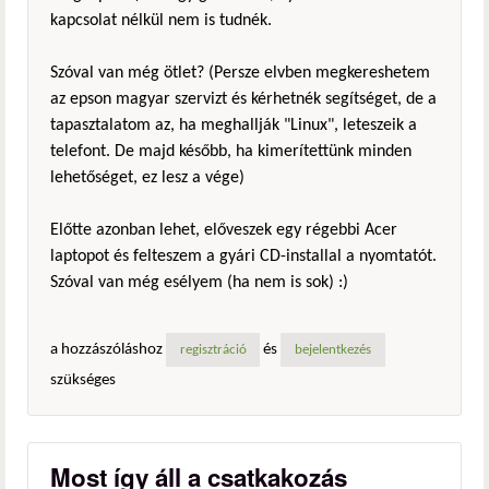
kapcsolat nélkül nem is tudnék.
Szóval van még ötlet? (Persze elvben megkereshetem
az epson magyar szervizt és kérhetnék segítséget, de a
tapasztalatom az, ha meghallják "Linux", leteszeik a
telefont. De majd később, ha kimerítettünk minden
lehetőséget, ez lesz a vége)
Előtte azonban lehet, előveszek egy régebbi Acer
laptopot és felteszem a gyári CD-installal a nyomtatót.
Szóval van még esélyem (ha nem is sok) :)
a hozzászóláshoz
és
regisztráció
bejelentkezés
szükséges
Most így áll a csatkakozás