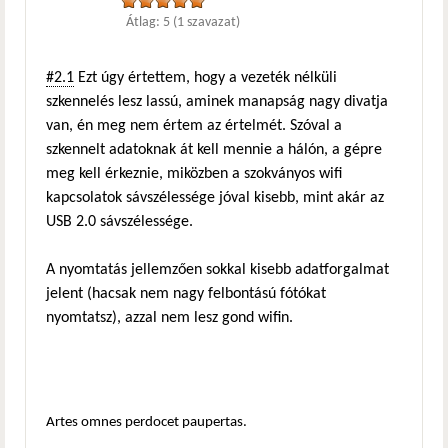
Átlag:
5
(
1
szavazat)
#2.1
Ezt úgy értettem, hogy a vezeték nélküli
szkennelés lesz lassú, aminek manapság nagy divatja
van, én meg nem értem az értelmét. Szóval a
szkennelt adatoknak át kell mennie a hálón, a gépre
meg kell érkeznie, miközben a szokványos wifi
kapcsolatok sávszélessége jóval kisebb, mint akár az
USB 2.0 sávszélessége.
A nyomtatás jellemzően sokkal kisebb adatforgalmat
jelent (hacsak nem nagy felbontású fótókat
nyomtatsz), azzal nem lesz gond wifin.
Artes omnes perdocet paupertas.