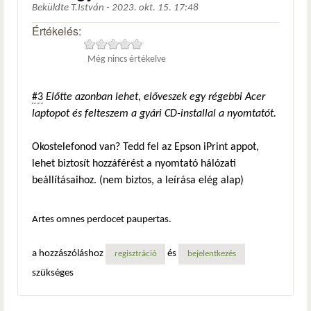
Beküldte
T.István
-
2023. okt. 15. 17:48
Értékelés:
Még nincs értékelve
#3
Előtte azonban lehet, előveszek egy régebbi Acer
laptopot és felteszem a gyári CD-installal a nyomtatót.
Okostelefonod van? Tedd fel az Epson iPrint appot,
lehet biztosít hozzáférést a nyomtató hálózati
beállításaihoz. (nem biztos, a leírása elég alap)
Artes omnes perdocet paupertas.
a hozzászóláshoz
és
regisztráció
bejelentkezés
szükséges