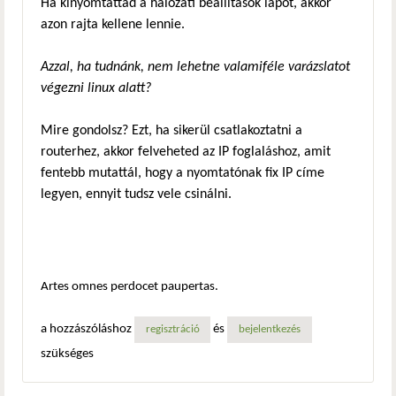
Ha kinyomtattad a hálózati beállítások lapot, akkor
azon rajta kellene lennie.
Azzal, ha tudnánk, nem lehetne valamiféle varázslatot
végezni linux alatt?
Mire gondolsz? Ezt, ha sikerül csatlakoztatni a
routerhez, akkor felveheted az IP foglaláshoz, amit
fentebb mutattál, hogy a nyomtatónak fix IP címe
legyen, ennyit tudsz vele csinálni.
Artes omnes perdocet paupertas.
a hozzászóláshoz
és
regisztráció
bejelentkezés
szükséges