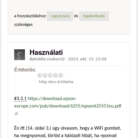
a hozzászóláshoz
és
regisztráció
bejelentkezés
szükséges
Használati
Beküldte
csuhas32
-
2023. okt. 15. 21:06
Értékelés:
Még nincs értékelve
#3.3.1
https://download.epson-
europe.com/pub/download/6255/epson625551eu.pdf
(külső hivatkozás)
Én itt (14. oldal 3.) úgy olvasom, hogy a WiFi gombot,
ha megnyomod, törlöd a hálózati hibát, ha nyomod