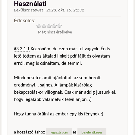
Használati
Beküldte
stewet
-
2023. okt. 15. 21:32
Értékelés:
Még nincs értékelve
#3.3.1.1
Köszönöm, de ezen már túl vagyok. Én is
letöltöttem az általad linkelt pdf fájlt és olvastam
erről, meg is csináltam, de semmi.
Mindenesetre amit ajánlottál, az sem hozott
eredményt... sajnos. A lámpák kizárólag
bekapcsoláskor villognak. Csak már addig jussunk el,
hogy legalább valamelyik felvillanjon. :)
Hogy tudna örülni az ember egy kis fénynek :)
a hozzászóláshoz
és
regisztráció
bejelentkezés