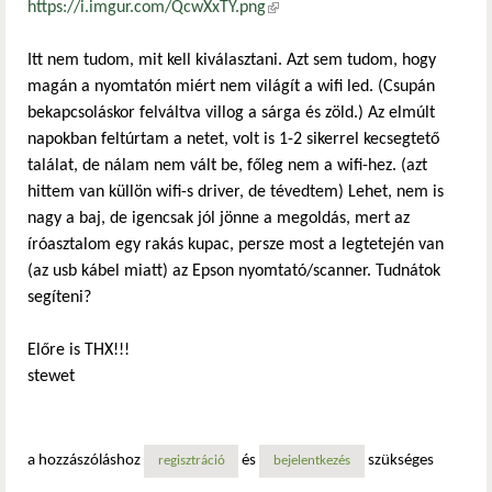
https://i.imgur.com/QcwXxTY.png
(külső hivatkozás)
Itt nem tudom, mit kell kiválasztani. Azt sem tudom, hogy
magán a nyomtatón miért nem világít a wifi led. (Csupán
bekapcsoláskor felváltva villog a sárga és zöld.) Az elmúlt
napokban feltúrtam a netet, volt is 1-2 sikerrel kecsegtető
találat, de nálam nem vált be, főleg nem a wifi-hez. (azt
hittem van küllön wifi-s driver, de tévedtem) Lehet, nem is
nagy a baj, de igencsak jól jönne a megoldás, mert az
íróasztalom egy rakás kupac, persze most a legtetején van
(az usb kábel miatt) az Epson nyomtató/scanner. Tudnátok
segíteni?
Előre is THX!!!
stewet
a hozzászóláshoz
és
szükséges
regisztráció
bejelentkezés