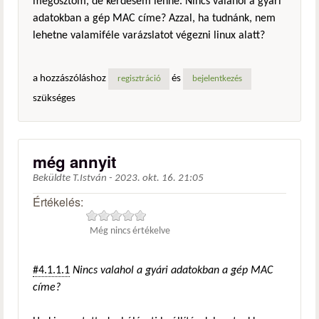
megosztom, de kérdésem lenne. Nincs valahol a gyári
adatokban a gép MAC címe? Azzal, ha tudnánk, nem
lehetne valamiféle varázslatot végezni linux alatt?
a hozzászóláshoz
és
regisztráció
bejelentkezés
szükséges
még annyit
Beküldte
T.István
-
2023. okt. 16. 21:05
Értékelés:
Még nincs értékelve
#4.1.1.1
Nincs valahol a gyári adatokban a gép MAC
címe?