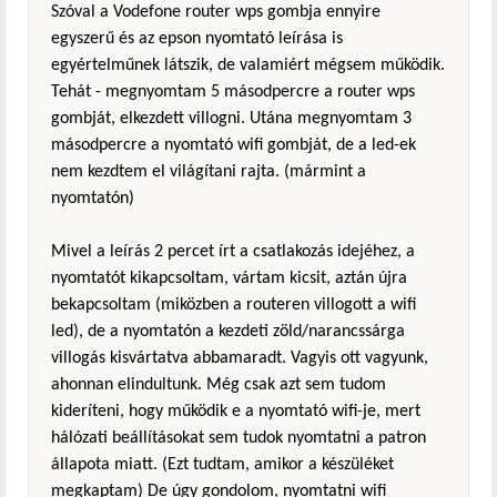
Szóval a Vodefone router wps gombja ennyire
egyszerű és az epson nyomtató leírása is
egyértelműnek látszik, de valamiért mégsem működik.
Tehát - megnyomtam 5 másodpercre a router wps
gombját, elkezdett villogni. Utána megnyomtam 3
másodpercre a nyomtató wifi gombját, de a led-ek
nem kezdtem el világítani rajta. (mármint a
nyomtatón)
Mivel a leírás 2 percet írt a csatlakozás idejéhez, a
nyomtatót kikapcsoltam, vártam kicsit, aztán újra
bekapcsoltam (miközben a routeren villogott a wifi
led), de a nyomtatón a kezdeti zöld/narancssárga
villogás kisvártatva abbamaradt. Vagyis ott vagyunk,
ahonnan elindultunk. Még csak azt sem tudom
kideríteni, hogy működik e a nyomtató wifi-je, mert
hálózati beállításokat sem tudok nyomtatni a patron
állapota miatt. (Ezt tudtam, amikor a készüléket
megkaptam) De úgy gondolom, nyomtatni wifi