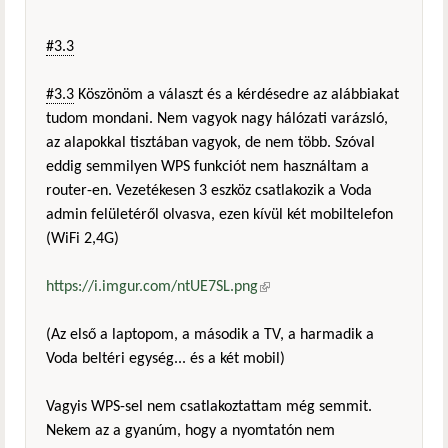
#3.3
#3.3
Köszönöm a választ és a kérdésedre az alábbiakat
tudom mondani. Nem vagyok nagy hálózati varázsló,
az alapokkal tisztában vagyok, de nem több. Szóval
eddig semmilyen WPS funkciót nem használtam a
router-en. Vezetékesen 3 eszköz csatlakozik a Voda
admin felületéről olvasva, ezen kívül két mobiltelefon
(WiFi 2,4G)
https://i.imgur.com/ntUE7SL.png
(külső hivatkozás)
(Az első a laptopom, a második a TV, a harmadik a
Voda beltéri egység... és a két mobil)
Vagyis WPS-sel nem csatlakoztattam még semmit.
Nekem az a gyanúm, hogy a nyomtatón nem