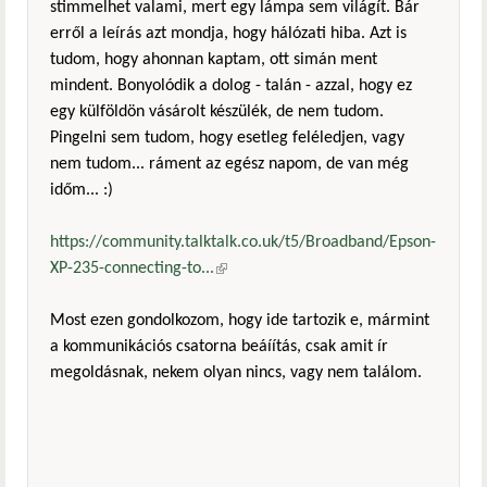
stimmelhet valami, mert egy lámpa sem világít. Bár
erről a leírás azt mondja, hogy hálózati hiba. Azt is
tudom, hogy ahonnan kaptam, ott simán ment
mindent. Bonyolódik a dolog - talán - azzal, hogy ez
egy külföldön vásárolt készülék, de nem tudom.
Pingelni sem tudom, hogy esetleg feléledjen, vagy
nem tudom... ráment az egész napom, de van még
időm... :)
https://community.talktalk.co.uk/t5/Broadband/Epson-
XP-235-connecting-to...
(külső hivatkozás)
Most ezen gondolkozom, hogy ide tartozik e, mármint
a kommunikációs csatorna beáíítás, csak amit ír
megoldásnak, nekem olyan nincs, vagy nem találom.