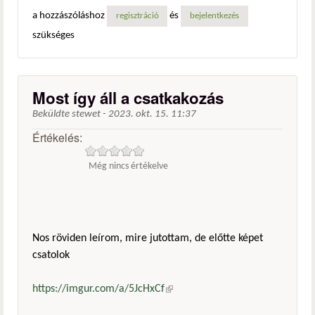
a hozzászóláshoz
és
regisztráció
bejelentkezés
szükséges
Most így áll a csatkakozás
Beküldte
stewet
-
2023. okt. 15. 11:37
Értékelés:
Még nincs értékelve
Nos röviden leírom, mire jutottam, de előtte képet
csatolok
https://imgur.com/a/5JcHxCf
(külső hivatkozás)