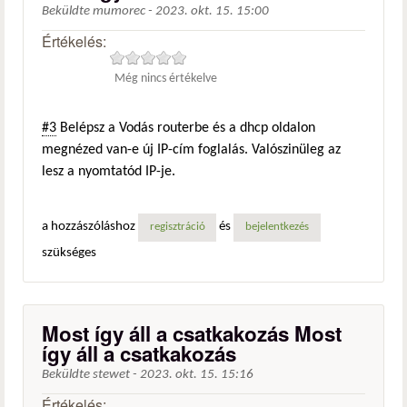
Beküldte
mumorec
-
2023. okt. 15. 15:00
Értékelés:
Még nincs értékelve
#3
Belépsz a Vodás routerbe és a dhcp oldalon
megnézed van-e új IP-cím foglalás. Valószinüleg az
lesz a nyomtatód IP-je.
a hozzászóláshoz
és
regisztráció
bejelentkezés
szükséges
Most így áll a csatkakozás Most
így áll a csatkakozás
Beküldte
stewet
-
2023. okt. 15. 15:16
Értékelés: