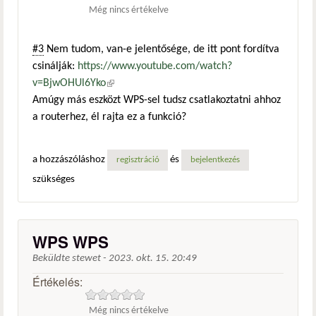
Még nincs értékelve
#3
Nem tudom, van-e jelentősége, de itt pont fordítva
csinálják:
https://www.youtube.com/watch?
v=BjwOHUl6Yko
(külső hivatkozás)
Amúgy más eszközt WPS-sel tudsz csatlakoztatni ahhoz
a routerhez, él rajta ez a funkció?
a hozzászóláshoz
és
regisztráció
bejelentkezés
szükséges
WPS WPS
Beküldte
stewet
-
2023. okt. 15. 20:49
Értékelés:
Még nincs értékelve