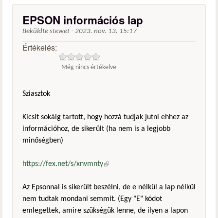
EPSON információs lap
Beküldte
stewet
-
2023. nov. 13. 15:17
Értékelés:
Még nincs értékelve
Sziasztok
Kicsit sokáig tartott, hogy hozzá tudjak jutni ehhez az
információhoz, de sikerült (ha nem is a legjobb
minőségben)
https://fex.net/s/xnvmnty
(külső hivatkozás)
Az Epsonnal is sikerült beszélni, de e nélkül a lap nélkül
nem tudtak mondani semmit. (Egy "E" kódot
emlegettek, amire szükségük lenne, de ilyen a lapon