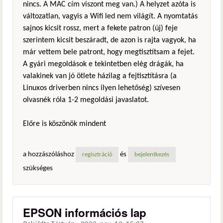
nincs. A MAC cím viszont meg van.) A helyzet azóta is
változatlan, vagyis a Wifi led nem világít. A nyomtatás
sajnos kicsit rossz, mert a fekete patron (új) feje
szerintem kicsit beszáradt, de azon is rajta vagyok, ha
már vettem bele patront, hogy megtisztítsam a fejet.
A gyári megoldások e tekintetben elég drágák, ha
valakinek van jó ötlete házilag a fejtisztításra (a
Linuxos driverben nincs ilyen lehetőség) szívesen
olvasnék róla 1-2 megoldási javaslatot.
Előre is köszönök mindent
a hozzászóláshoz
és
regisztráció
bejelentkezés
szükséges
EPSON információs lap