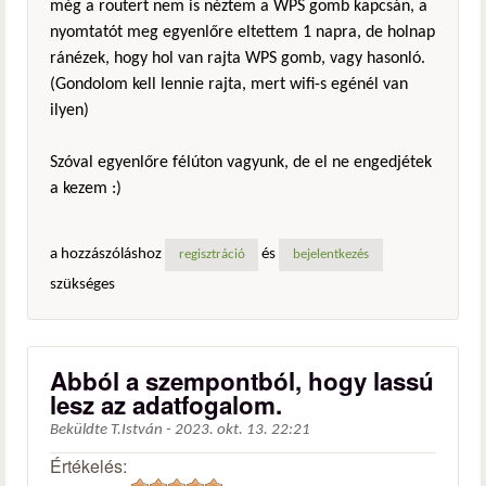
még a routert nem is néztem a WPS gomb kapcsán, a
nyomtatót meg egyenlőre eltettem 1 napra, de holnap
ránézek, hogy hol van rajta WPS gomb, vagy hasonló.
(Gondolom kell lennie rajta, mert wifi-s egénél van
ilyen)
Szóval egyenlőre félúton vagyunk, de el ne engedjétek
a kezem :)
a hozzászóláshoz
és
regisztráció
bejelentkezés
szükséges
Abból a szempontból, hogy lassú
lesz az adatfogalom.
Beküldte
T.István
-
2023. okt. 13. 22:21
Értékelés: