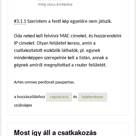
Még nincs értékelve
#3.1.1
Szerintem a fenti kép egyelőre nem játszik.
Oda neked kell felvinni MAC címeket, és hozzárendelni
IP címeket. Olyan felületet keress, amin a
csatlakoztatott eszközök láthatók, pl. egynek
mindenképpen szerepelnie kell a listán, annak a
gépnek amiről megnyitottad a router felületét.
Artes omnes perdocet paupertas.
a hozzászóláshoz
és
regisztráció
bejelentkezés
szükséges
Most így áll a csatkakozás