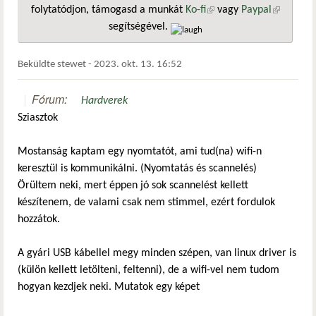
folytatódjon, támogasd a munkát
Ko-fi
(külső hivatkozás)
vagy
Paypal
(külső
segítségével.
hivatkozá
Beküldte
stewet
-
2023. okt. 13. 16:52
Fórum:
Hardverek
Sziasztok
Mostanság kaptam egy nyomtatót, ami tud(na) wifi-n
keresztül is kommunikálni. (Nyomtatás és scannelés)
Örültem neki, mert éppen jó sok scannelést kellett
készítenem, de valami csak nem stimmel, ezért fordulok
hozzátok.
A gyári USB kábellel megy minden szépen, van linux driver is
(külön kellett letölteni, feltenni), de a wifi-vel nem tudom
hogyan kezdjek neki. Mutatok egy képet