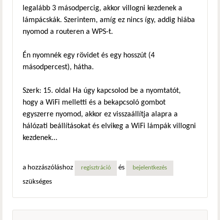
legalább 3 másodpercig, akkor villogni kezdenek a
lámpácskák. Szerintem, amíg ez nincs így, addig hiába
nyomod a routeren a WPS-t.
Én nyomnék egy rövidet és egy hosszút (4
másodpercest), hátha.
Szerk: 15. oldal Ha úgy kapcsolod be a nyomtatót,
hogy a WiFi melletti és a bekapcsoló gombot
egyszerre nyomod, akkor ez visszaállítja alapra a
hálózati beállításokat és elvikeg a WiFi lámpák villogni
kezdenek...
a hozzászóláshoz
és
regisztráció
bejelentkezés
szükséges