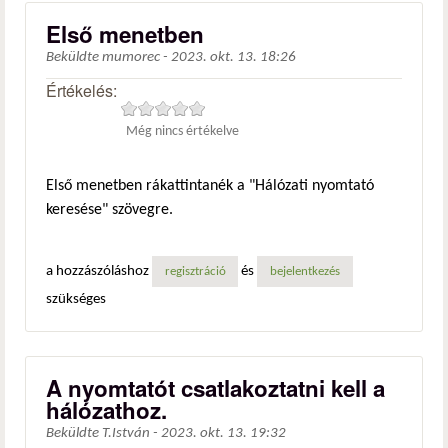
Első menetben
Beküldte
mumorec
-
2023. okt. 13. 18:26
Értékelés:
Még nincs értékelve
Első menetben rákattintanék a "Hálózati nyomtató
keresése" szövegre.
a hozzászóláshoz
és
regisztráció
bejelentkezés
szükséges
A nyomtatót csatlakoztatni kell a
hálózathoz.
Beküldte
T.István
-
2023. okt. 13. 19:32