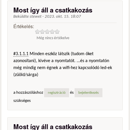
Most így áll a csatkakozás
Beküldte
stewet
-
2023. okt. 15. 18:07
Értékelés:
Még nincs értékelve
#3.1.1.1
Minden eszköz látszik (tudom őket
azonosítani), kivéve a nyomtatót. ...és a nyomtatón
még mindig nem égnek a wifi-hez kapcsolódó led-ek
(züöld/sárga)
a hozzászóláshoz
és
regisztráció
bejelentkezés
szükséges
Most így áll a csatkakozás